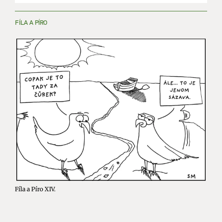
FÍLA A PÍRO
Fíla a Píro XIV.