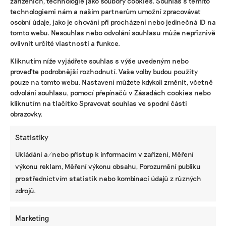
zařízeních, technologie jako soubory cookies. Souhlas s těmito
technologiemi nám a našim partnerům umožní zpracovávat
osobní údaje, jako je chování při procházení nebo jedinečná ID na
tomto webu. Nesouhlas nebo odvolání souhlasu může nepříznivě
ovlivnit určité vlastnosti a funkce.
Kliknutím níže vyjádřete souhlas s výše uvedeným nebo
KOMERČNÍ SDĚLENÍ
proveďte podrobnější rozhodnutí. Vaše volby budou použity
pouze na tomto webu. Nastavení můžete kdykoli změnit, včetně
Udržitelnost, umění i komunitní sdílení.
odvolání souhlasu, pomocí přepínačů v Zásadách cookies nebo
Festival Týká se to také tebe v Uherském
Hradišti startuje tento týden
kliknutím na tlačítko Spravovat souhlas ve spodní části
obrazovky.
Statistiky
BRANDNEWS
Ukládání a/nebo přístup k informacím v zařízení, Měření
Vedro prověřuje mobily i sítě. Jak ochránit
výkonu reklam, Měření výkonu obsahu, Porozumění publiku
telefon a co dělají operátoři, abychom se
prostřednictvím statistik nebo kombinací údajů z různých
dovolali i v extrémním počasí
zdrojů.
Marketing
ZJEDNODUŠTE SI ŽIVOT S ESG