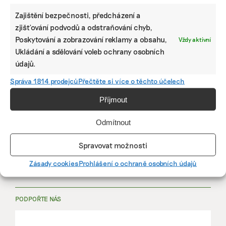
Zajištění bezpečnosti, předcházení a
zjišťování podvodů a odstraňování chyb,
Poskytování a zobrazování reklamy a obsahu,
Vždy aktivní
PRÁCE, KTERÁ ZLEPŠÍ SVĚT
Ukládání a sdělování voleb ochrany osobních
údajů.
mutualus
Správa 1814 prodejců
Přečtěte si více o těchto účelech
Stáž: právnička nebo právník v oblasti
Příjmout
udržitelnosti
Odmítnout
mutualus
právnička/právník
Spravovat možnosti
Zásady cookies
Prohlášení o ochraně osobních údajů
Více na
EkoJobs
>
PODPOŘTE NÁS