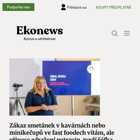
Přeskočit
Podpořte nás
Přihlásit se
KOUPIT PŘEDPLATNÉ
na
obsah
Zákaz smetánek v kavárnách nebo
minikečupů ve fast foodech vítám, ale
přinese zdražení potravin, tvrdí šéfka