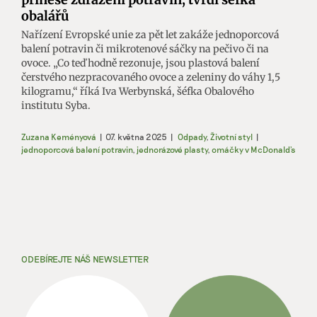
obalářů
Nařízení Evropské unie za pět let zakáže jednoporcová
balení potravin či mikrotenové sáčky na pečivo či na
ovoce. „Co teď hodně rezonuje, jsou plastová balení
čerstvého nezpracovaného ovoce a zeleniny do váhy 1,5
kilogramu,“ říká Iva Werbynská, šéfka Obalového
institutu Syba.
Zuzana Keményová
|
07. května 2025
|
Odpady
,
Životní styl
|
jednoporcová balení potravin
,
jednorázové plasty
,
omáčky v McDonald's
ODEBÍREJTE NÁŠ NEWSLETTER