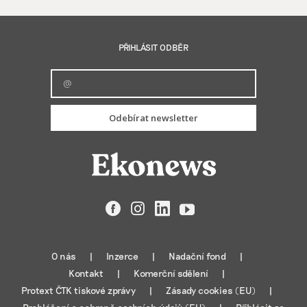
PŘIHLÁSIT ODBĚR
Odebírat newsletter
Facebook
Instagram
LinkedIn
YouTube
O nás
Inzerce
Nadační fond
Kontakt
Komerční sdělení
Protext ČTK tiskové zprávy
Zásady cookies (EU)