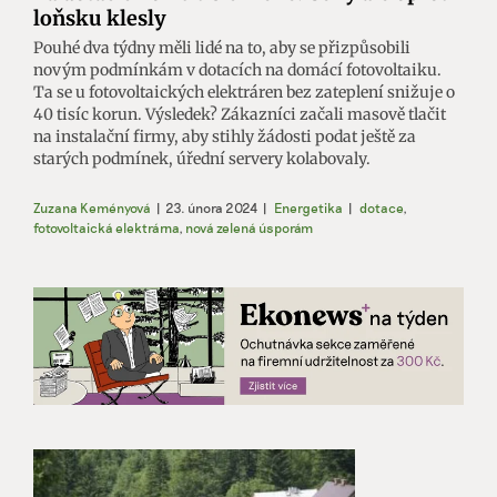
loňsku klesly
Pouhé dva týdny měli lidé na to, aby se přizpůsobili
novým podmínkám v dotacích na domácí fotovoltaiku.
Ta se u fotovoltaických elektráren bez zateplení snižuje o
40 tisíc korun. Výsledek? Zákazníci začali masově tlačit
na instalační firmy, aby stihly žádosti podat ještě za
starých podmínek, úřední servery kolabovaly.
Zuzana Keményová
|
23. února 2024
|
Energetika
|
dotace
,
fotovoltaická elektrárna
,
nová zelená úsporám