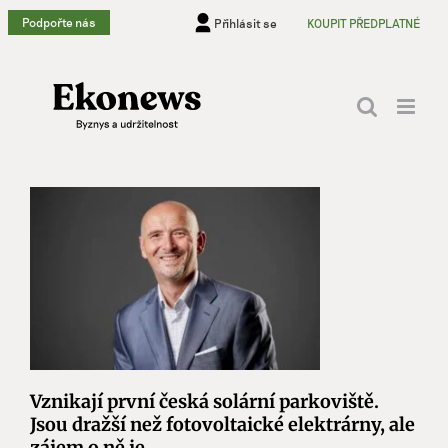
Přeskočit
Podpořte nás
Přihlásit se
KOUPIT PŘEDPLATNÉ
na
obsah
Vznikají první česká solární parkoviště.
Jsou dražší než fotovoltaické elektrárny, ale
zájem o ně je