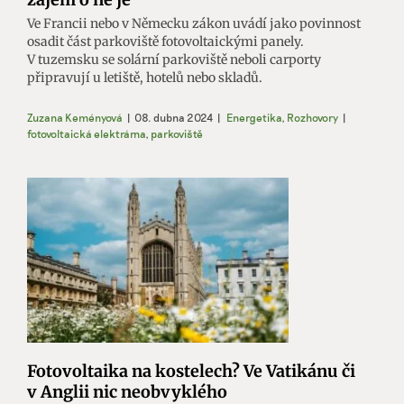
Ve Francii nebo v Německu zákon uvádí jako povinnost
osadit část parkoviště fotovoltaickými panely.
V tuzemsku se solární parkoviště neboli carporty
připravují u letiště, hotelů nebo skladů.
Zuzana Keményová
|
08. dubna 2024
|
Energetika
,
Rozhovory
|
fotovoltaická elektrárna
,
parkoviště
Fotovoltaika na kostelech? Ve Vatikánu či
v Anglii nic neobvyklého