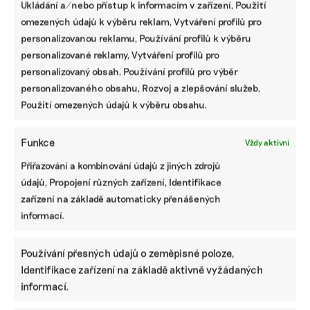
snadněji pořídit vlastní fotovoltaiku. Unie komunitní
Ukládání a/nebo přístup k informacím v zařízení, Použití
energetiky (UKEN) proto připravila manuál, ve kterém
omezených údajů k výběru reklam, Vytváření profilů pro
popisuje přípravy před zapojením elektrárny až po
personalizovanou reklamu, Používání profilů k výběru
konkrétní rady, jak se na domovní schůzi na solárech
personalizované reklamy, Vytváření profilů pro
dohodnout.
personalizovaný obsah, Používání profilů pro výběr
personalizovaného obsahu, Rozvoj a zlepšování služeb,
Karolína Chlumecká
|
19. května 2023
|
Energetika
|
bytové domy
,
fotovoltaická elektrárna
,
paneláky
Použití omezených údajů k výběru obsahu.
Funkce
Vždy aktivní
Přiřazování a kombinování údajů z jiných zdrojů
údajů, Propojení různých zařízení, Identifikace
zařízení na základě automaticky přenášených
informací.
Používání přesných údajů o zeměpisné poloze,
Identifikace zařízení na základě aktivně vyžádaných
Obyvatelé paneláků ušetří. Budou moci
informací.
sdílet elektřinu z vlastní fotovoltaiky