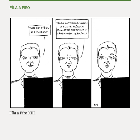
FÍLA A PÍRO
Fíla a Píro XIII.