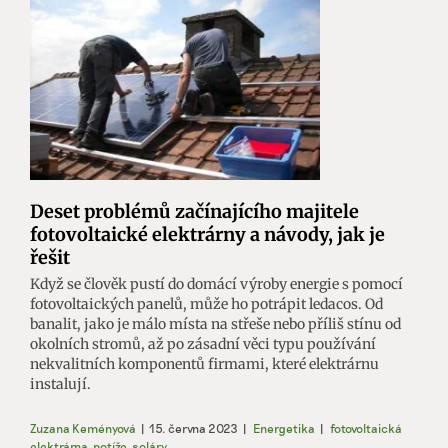
Deset problémů začínajícího majitele
fotovoltaické elektrárny a návody, jak je
řešit
Když se člověk pustí do domácí výroby energie s pomocí
fotovoltaických panelů, může ho potrápit ledacos. Od
banalit, jako je málo místa na střeše nebo příliš stínu od
okolních stromů, až po zásadní věci typu používání
nekvalitních komponentů firmami, které elektrárnu
instalují.
Zuzana Keményová
|
15. června 2023
|
Energetika
|
fotovoltaická
elektrárna
,
potíže
,
soláry