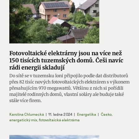
Fotovoltaické elektrárny jsou na více než
150 tisících tuzemských domů. Češi navíc
rádi energii skladují
Do sítě se v tuzemsku loni připojilo podle dat distributorů
přes 82 tisíc nových fotovoltaických elektráren s výkonem
přesahujícím 970 megawattů. Většinu z nich si pořídili
majitelé rodinných domů, vlastní soláry ale buduje také
stále více firem.
Karolína Chlumecká
|
11. ledna 2024
|
Energetika
|
Česko
,
energetický mix
,
fotovoltaická elektrárna