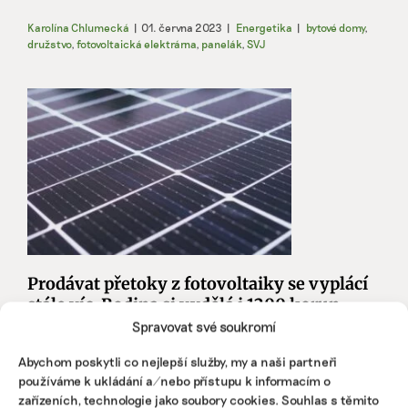
Karolína Chlumecká
|
01. června 2023
|
Energetika
|
bytové domy
,
družstvo
,
fotovoltaická elektrárna
,
panelák
,
SVJ
Prodávat přetoky z fotovoltaiky se vyplácí
stále víc. Rodina si vydělá i 1200 korun
měsíčně
Spravovat své soukromí
Už nikoliv halíře, ale i čtyři koruny za kilowatthodinu
Abychom poskytli co nejlepší služby, my a naši partneři
nabízejí distributoři těm, kdo ze svých elektráren posílají
používáme k ukládání a/nebo přístupu k informacím o
přetoky zpátky do sítě. Průměrná rodina
zařízeních, technologie jako soubory cookies. Souhlas s těmito
s fotovoltaickými panely na střeše si může přijít i na 14