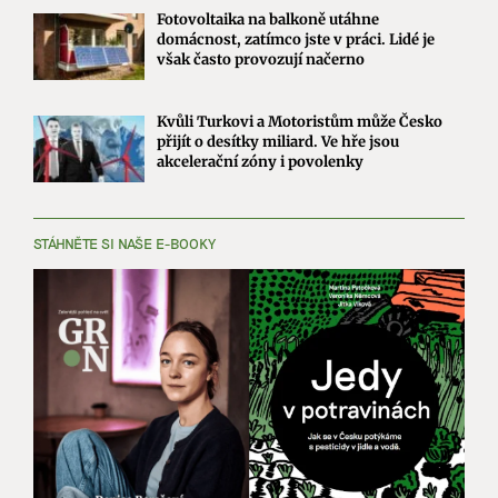
Fotovoltaika na balkoně utáhne
domácnost, zatímco jste v práci. Lidé je
však často provozují načerno
Kvůli Turkovi a Motoristům může Česko
přijít o desítky miliard. Ve hře jsou
akcelerační zóny i povolenky
STÁHNĚTE SI NAŠE E-BOOKY