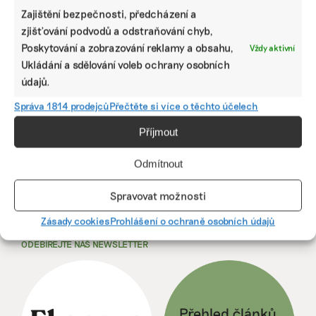
Už od příštího roku by měli lidé bydlící v bytových domech
Zajištění bezpečnosti, předcházení a
včetně paneláků ušetřit, pokud na střechu nainstalují
zjišťování podvodů a odstraňování chyb,
fotovoltaiku nebo jiný společný zdroj elektrické energie.
Poskytování a zobrazování reklamy a obsahu,
Vždy aktivní
Dosud mohli ze solárních panelů živit hlavně společné
Ukládání a sdělování voleb ochrany osobních
prostory či výtah.
údajů.
Martina Patočková
|
20. října 2022
|
Energetika
|
bytové domy
,
Správa 1814 prodejců
Přečtěte si více o těchto účelech
fotovoltaická elektrárna
,
fotovoltaika
,
komunitní energetika
,
paneláky
Příjmout
Předchozí
1
2
3
Další
Odmítnout
Spravovat možnosti
Zásady cookies
Prohlášení o ochraně osobních údajů
ODEBÍREJTE NÁŠ NEWSLETTER