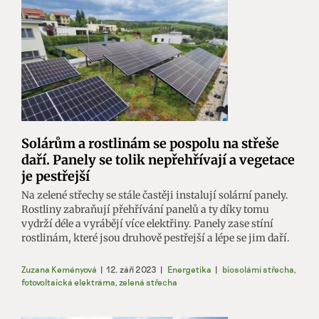
Solárům a rostlinám se pospolu na střeše
daří. Panely se tolik nepřehřívají a vegetace
je pestřejší
Na zelené střechy se stále častěji instalují solární panely.
Rostliny zabraňují přehřívání panelů a ty díky tomu
vydrží déle a vyrábějí více elektřiny. Panely zase stíní
rostlinám, které jsou druhově pestřejší a lépe se jim daří.
Zuzana Keményová
|
12. září 2023
|
Energetika
|
biosolární střecha
,
fotovoltaická elektrárna
,
zelená střecha