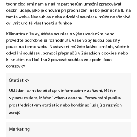
technologiemi nám a našim partnerům umožní zpracovávat
tisíc korun ročně, o které se jim sníží účet za elektřinu.
osobní údaje, jako je chování při procházení nebo jedinečná ID na
Zájem o domácí elektrárny je enormní, hlásí distributoři.
tomto webu. Nesouhlas nebo odvolání souhlasu může nepříznivě
ovlivnit určité vlastnosti a funkce.
Zuzana Keményová
|
24. května 2023
|
Energetika
|
domácnost
,
fotovoltaická elektrárna
,
výkup elektřiny
Kliknutím níže vyjádřete souhlas s výše uvedeným nebo
proveďte podrobnější rozhodnutí. Vaše volby budou použity
pouze na tomto webu. Nastavení můžete kdykoli změnit, včetně
odvolání souhlasu, pomocí přepínačů v Zásadách cookies nebo
kliknutím na tlačítko Spravovat souhlas ve spodní části
obrazovky.
Statistiky
Ukládání a/nebo přístup k informacím v zařízení, Měření
výkonu reklam, Měření výkonu obsahu, Porozumění publiku
prostřednictvím statistik nebo kombinací údajů z různých
Podrobný návod, jak na soláry na
zdrojů.
panelácích: změřit spotřebu a připravit se
na spoustu otázek
Marketing
Od nového roku si bytové a panelové domy mohou