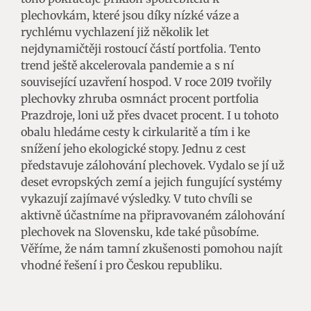
plechovkám, které jsou díky nízké váze a
rychlému vychlazení již několik let
nejdynamičtěji rostoucí částí portfolia. Tento
trend ještě akcelerovala pandemie a s ní
související uzavření hospod. V roce 2019 tvořily
plechovky zhruba osmnáct procent portfolia
Prazdroje, loni už přes dvacet procent. I u tohoto
obalu hledáme cesty k cirkularitě a tím i ke
snížení jeho ekologické stopy. Jednu z cest
představuje zálohování plechovek. Vydalo se jí už
deset evropských zemí a jejich fungující systémy
vykazují zajímavé výsledky. V tuto chvíli se
aktivně účastníme na připravovaném zálohování
plechovek na Slovensku, kde také působíme.
Věříme, že nám tamní zkušenosti pomohou najít
vhodné řešení i pro Českou republiku.