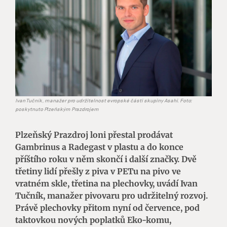
Ivan Tučník, manažer pro udržitelnost evropské části skupiny Asahi. Foto:
poskytnuto Plzeňským Prazdrojem
Plzeňský Prazdroj loni přestal prodávat
Gambrinus a Radegast v plastu a do konce
příštího roku v něm skončí i další značky. Dvě
třetiny lidí přešly z piva v PETu na pivo ve
vratném skle, třetina na plechovky, uvádí Ivan
Tučník, manažer pivovaru pro udržitelný rozvoj.
Právě plechovky přitom nyní od července, pod
taktovkou nových poplatků Eko-komu,