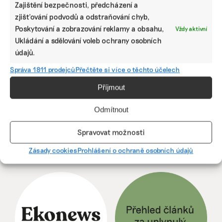
Zajištění bezpečnosti, předcházení a
zjišťování podvodů a odstraňování chyb,
Nemám moc
Politici
Vedra testují
ráda věci, které
rozsévají mýty
elektrizační
Poskytování a zobrazování reklamy a obsahu,
Vždy aktivní
křičí a jsou
a lidé jsou
soustavu.
Ukládání a sdělování voleb ochrany osobních
trendy, říká
naštvaní a
Horké léto je
údajů.
designérka
zklamaní,
větší hrozbou
nové mrkací
uvádí analytik
než mrazivá
Správa 1811 prodejců
Přečtěte si více o těchto účelech
lanovky na
Martin Abel
zima,
Petřín
upozorňuje
Příjmout
energetik
Odmítnout
Spravovat možnosti
Zásady cookies
Prohlášení o ochraně osobních údajů
ODEBÍREJTE NÁŠ NEWSLETTER