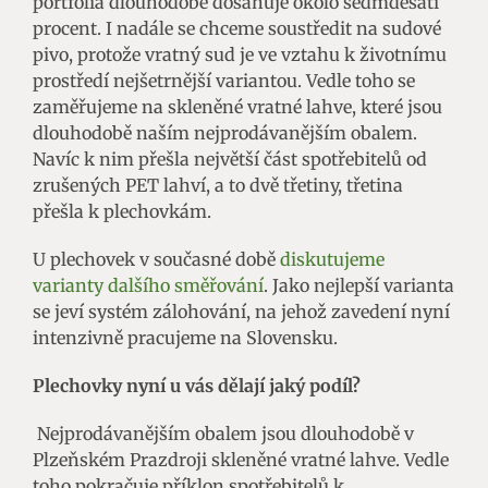
portfolia dlouhodobě dosahuje okolo sedmdesáti
procent. I nadále se chceme soustředit na sudové
pivo, protože vratný sud je ve vztahu k životnímu
prostředí nejšetrnější variantou. Vedle toho se
zaměřujeme na skleněné vratné lahve, které jsou
dlouhodobě naším nejprodávanějším obalem.
Navíc k nim přešla největší část spotřebitelů od
zrušených PET lahví, a to dvě třetiny, třetina
přešla k plechovkám.
U plechovek v současné době
diskutujeme
varianty dalšího směřování
. Jako nejlepší varianta
se jeví systém zálohování, na jehož zavedení nyní
intenzivně pracujeme na Slovensku.
Plechovky nyní u vás dělají jaký podíl?
Nejprodávanějším obalem jsou dlouhodobě v
Plzeňském Prazdroji skleněné vratné lahve. Vedle
toho pokračuje příklon spotřebitelů k