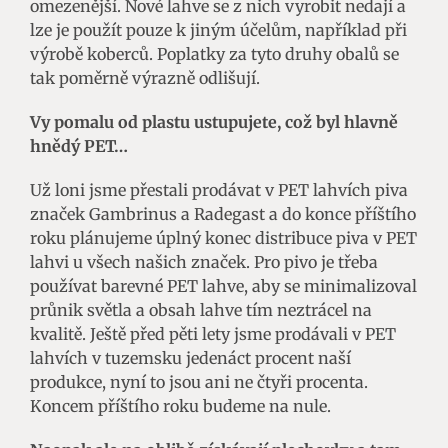
omezenější. Nové lahve se z nich vyrobit nedají a
lze je použít pouze k jiným účelům, například při
výrobě koberců. Poplatky za tyto druhy obalů se
tak poměrně výrazně odlišují.
Vy pomalu od plastu ustupujete, což byl hlavně
hnědý PET…
Už loni jsme přestali prodávat v PET lahvích piva
značek Gambrinus a Radegast a do konce příštího
roku plánujeme úplný konec distribuce piva v PET
lahvi u všech našich značek. Pro pivo je třeba
používat barevné PET lahve, aby se minimalizoval
průnik světla a obsah lahve tím neztrácel na
kvalitě. Ještě před pěti lety jsme prodávali v PET
lahvích v tuzemsku jedenáct procent naší
produkce, nyní to jsou ani ne čtyři procenta.
Koncem příštího roku budeme na nule.