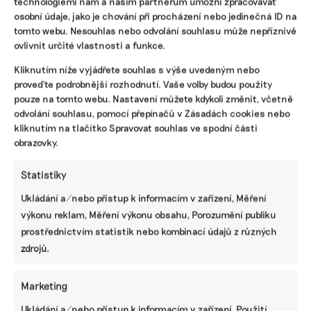
technologiemi nám a našim partnerům umožní zpracovávat
osobní údaje, jako je chování při procházení nebo jedinečná ID na
tomto webu. Nesouhlas nebo odvolání souhlasu může nepříznivě
ovlivnit určité vlastnosti a funkce.
Pomozte udržet důležité
Kliknutím níže vyjádřete souhlas s výše uvedeným nebo
proveďte podrobnější rozhodnutí. Vaše volby budou použity
informace dostupné všem.
pouze na tomto webu. Nastavení můžete kdykoli změnit, včetně
odvolání souhlasu, pomocí přepínačů v Zásadách cookies nebo
kliknutím na tlačítko Spravovat souhlas ve spodní části
Díky vaší podpoře se můžeme pustit do témat,
obrazovky.
která by jinak nevznikla.
Přispějte na vznik obsahu.
Statistiky
Ukládání a/nebo přístup k informacím v zařízení, Měření
výkonu reklam, Měření výkonu obsahu, Porozumění publiku
prostřednictvím statistik nebo kombinací údajů z různých
zdrojů.
Marketing
Ukládání a/nebo přístup k informacím v zařízení, Použití