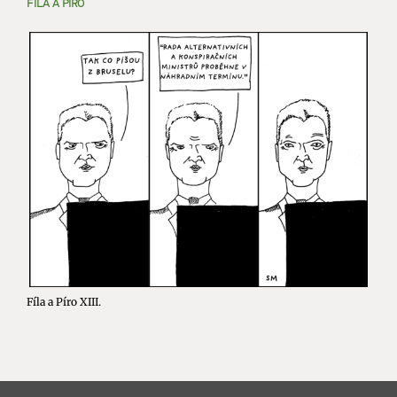
FÍLA A PÍRO
Fíla a Píro XIII.