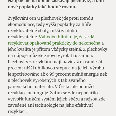
Naopak ale na oblibě získávají plechovky a tam
nové poplatky také hodně rostou…
Zvyšování cen u plechovek jde proti trendu
ekomodulace, tedy vyšší poplatky za hůře
recyklovatelné obaly, nižší za dobře
recyklovatelné.
Výhodou hliníku je, že se dá
recyklovat opakovaně prakticky do nekonečna
a
jeho kvalita je přitom vždycky stejná. Z plechovky
na nápoje můžete znovu vyrobit tu samou.
Plechovky z recyklátu mají navíc až o osmdesát
procent nižší uhlíkovou stopu a na jejich výrobu
je spotřebováno až o 95 procent méně energie než
u plechovek vyrobených z tak zvaného
panenského materiálu. V Česku ale bohužel
recyklace nefunguje. Zatím se zde nepodařilo
vytvořit funkční systém jejich sběru a nejsou zde
zavedené ani technologie na jeho efektivní
recyklaci.