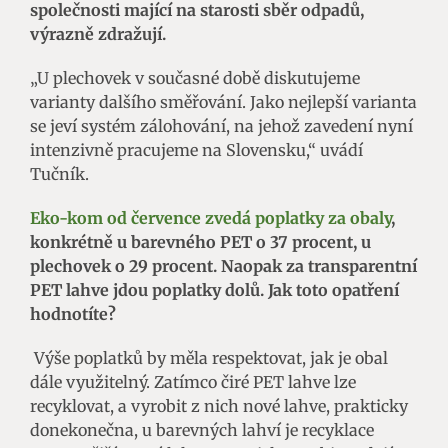
společnosti mající na starosti sběr odpadů,
výrazně zdražují.
„U plechovek v současné době diskutujeme
varianty dalšího směřování. Jako nejlepší varianta
se jeví systém zálohování, na jehož zavedení nyní
intenzivně pracujeme na Slovensku,“ uvádí
Tučník.
Eko-kom od července zvedá poplatky za obaly
,
konkrétně u barevného PET o 37 procent, u
plechovek o 29 procent. Naopak za transparentní
PET lahve jdou poplatky dolů. Jak toto opatření
hodnotíte?
Výše poplatků by měla respektovat, jak je obal
dále využitelný. Zatímco čiré PET lahve lze
recyklovat, a vyrobit z nich nové lahve, prakticky
donekonečna, u barevných lahví je recyklace