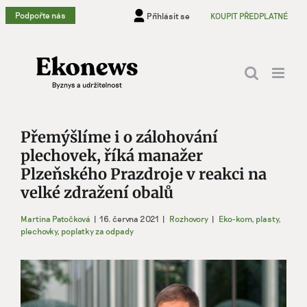
Přeskočit
Podpořte nás
Přihlásit se
KOUPIT PŘEDPLATNÉ
na
obsah
Přemýšlíme i o zálohování
plechovek, říká manažer
Plzeňského Prazdroje v reakci na
velké zdražení obalů
Martina Patočková
|
16. června 2021
|
Rozhovory
|
Eko-kom
,
plasty
,
plechovky
,
poplatky za odpady
Zobrazit
větší
obrázek