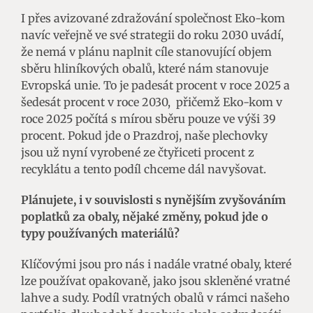
I přes avizované zdražování společnost Eko-kom
navíc veřejně ve své strategii do roku 2030 uvádí,
že nemá v plánu naplnit cíle stanovující objem
sběru hliníkových obalů, které nám stanovuje
Evropská unie. To je padesát procent v roce 2025 a
šedesát procent v roce 2030, přičemž Eko-kom v
roce 2025 počítá s mírou sběru pouze ve výši 39
procent. Pokud jde o Prazdroj, naše plechovky
jsou už nyní vyrobené ze čtyřiceti procent z
recyklátu a tento podíl chceme dál navyšovat.
Plánujete, i v souvislosti s nynějším zvyšováním
poplatků za obaly, nějaké změny, pokud jde o
typy používaných materiálů?
Klíčovými jsou pro nás i nadále vratné obaly, které
lze používat opakovaně, jako jsou skleněné vratné
lahve a sudy. Podíl vratných obalů v rámci našeho