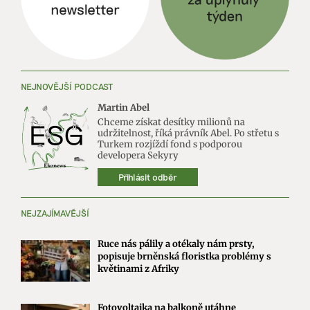
NEJNOVĚJŠÍ PODCAST
Martin Abel
Chceme získat desítky milionů na
udržitelnost, říká právník Abel. Po střetu s
Turkem rozjíždí fond s podporou
developera Sekyry
Přihlásit odběr
NEJZAJÍMAVĚJŠÍ
Ruce nás pálily a otékaly nám prsty,
popisuje brněnská floristka problémy s
květinami z Afriky
Fotovoltaika na balkoně utáhne