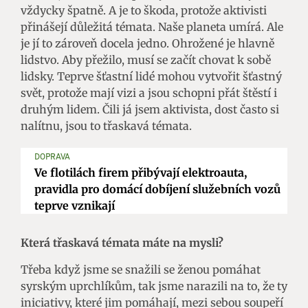
vždycky špatně. A je to škoda, protože aktivisti
přinášejí důležitá témata. Naše planeta umírá. Ale
je jí to zároveň docela jedno. Ohrožené je hlavně
lidstvo. Aby přežilo, musí se začít chovat k sobě
lidsky. Teprve šťastní lidé mohou vytvořit šťastný
svět, protože mají vizi a jsou schopni přát štěstí i
druhým lidem. Čili já jsem aktivista, dost často si
nalítnu, jsou to třaskavá témata.
DOPRAVA
Ve flotilách firem přibývají elektroauta,
pravidla pro domácí dobíjení služebních vozů
teprve vznikají
Která třaskavá témata máte na mysli?
Třeba když jsme se snažili se ženou pomáhat
syrským uprchlíkům, tak jsme narazili na to, že ty
iniciativy, které jim pomáhají, mezi sebou soupeří