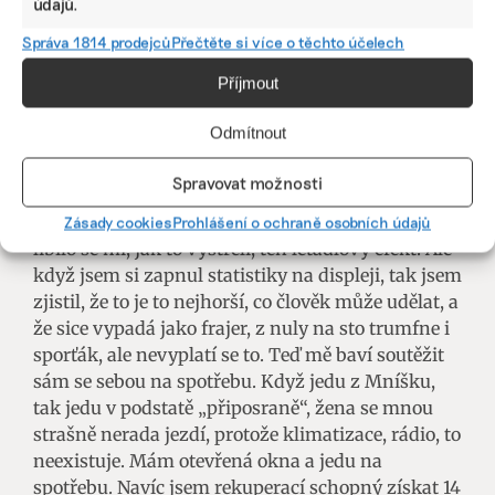
údajů.
takový to „nafta je nafta, tak mě neser“, na to
nejsem zvědavý.
Správa 1814 prodejců
Přečtěte si více o těchto účelech
Příjmout
Máte s elektromobilem jen pozitivní zážitky,
nebo i nějaký negativní?
Odmítnout
Mě nikdy nezklamal, pokaždé mě nadchne.
Spravovat možnosti
Naučil mě jezdit „vědomě“. Jsem soutěživý typ.
Nejdřív mě samozřejmě bavilo na to šlápnout,
Zásady cookies
Prohlášení o ochraně osobních údajů
líbilo se mi, jak to vystřelí, ten letadlový efekt. Ale
když jsem si zapnul statistiky na displeji, tak jsem
zjistil, že to je to nejhorší, co člověk může udělat, a
že sice vypadá jako frajer, z nuly na sto trumfne i
sporťák, ale nevyplatí se to. Teď mě baví soutěžit
sám se sebou na spotřebu. Když jedu z Mníšku,
tak jedu v podstatě „připosraně“, žena se mnou
strašně nerada jezdí, protože klimatizace, rádio, to
neexistuje. Mám otevřená okna a jedu na
spotřebu. Navíc jsem rekuperací schopný získat 14