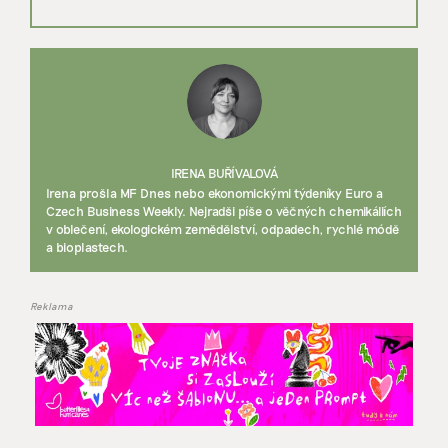
IRENA BUŘÍVALOVÁ
Irena prošla MF Dnes nebo ekonomickými týdeníky Euro a
Czech Business Weekly. Nejradši píše o věčných chemikáliích
v oblečení, ekologickém zemědělství, odpadech, rychlé módě
a bioplastech.
Reklama