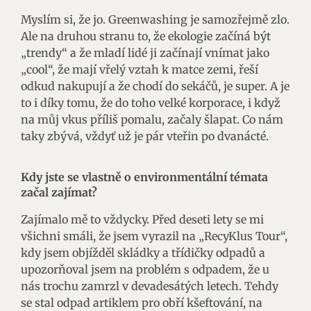
Myslím si, že jo. Greenwashing je samozřejmě zlo.
Ale na druhou stranu to, že ekologie začíná být
„trendy“ a že mladí lidé ji začínají vnímat jako
„cool“, že mají vřelý vztah k matce zemi, řeší
odkud nakupují a že chodí do sekáčů, je super. A je
to i díky tomu, že do toho velké korporace, i když
na můj vkus příliš pomalu, začaly šlapat. Co nám
taky zbývá, vždyť už je pár vteřin po dvanácté.
Kdy jste se vlastně o environmentální témata
začal zajímat?
Zajímalo mě to vždycky. Před deseti lety se mi
všichni smáli, že jsem vyrazil na „RecyKlus Tour“,
kdy jsem objížděl skládky a třídičky odpadů a
upozorňoval jsem na problém s odpadem, že u
nás trochu zamrzl v devadesátých letech. Tehdy
se stal odpad artiklem pro obří kšeftování, na