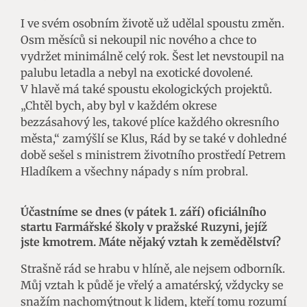
I ve svém osobním životě už udělal spoustu změn.
Osm měsíců si nekoupil nic nového a chce to
vydržet minimálně celý rok. Šest let nevstoupil na
palubu letadla a nebyl na exotické dovolené.
V hlavě má také spoustu ekologických projektů.
„Chtěl bych, aby byl v každém okrese
bezzásahový les, takové plíce každého okresního
města,“ zamýšlí se Klus, Rád by se také v dohledné
době sešel s ministrem životního prostředí Petrem
Hladíkem a všechny nápady s ním probral.
Účastníme se dnes (v pátek 1. září) oficiálního
startu Farmářské školy v pražské Ruzyni, jejíž
jste kmotrem. Máte nějaký vztah k zemědělství?
Strašně rád se hrabu v hlíně, ale nejsem odborník.
Můj vztah k půdě je vřelý a amatérský, vždycky se
snažím nachomýtnout k lidem, kteří tomu rozumí