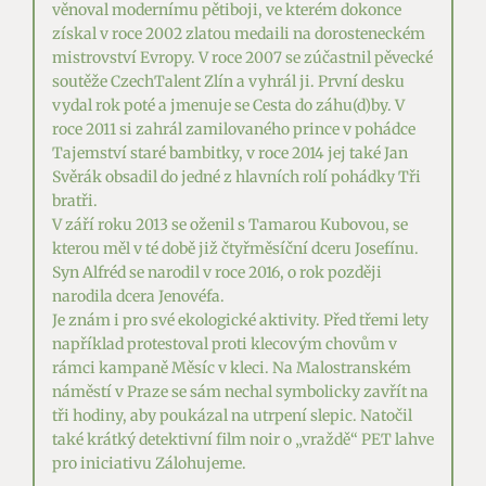
věnoval modernímu pětiboji, ve kterém dokonce
získal v roce 2002 zlatou medaili na dorosteneckém
mistrovství Evropy. V roce 2007 se zúčastnil pěvecké
soutěže CzechTalent Zlín a vyhrál ji. První desku
vydal rok poté a jmenuje se Cesta do záhu(d)by. V
roce 2011 si zahrál zamilovaného prince v pohádce
Tajemství staré bambitky, v roce 2014 jej také Jan
Svěrák obsadil do jedné z hlavních rolí pohádky Tři
bratři.
V září roku 2013 se oženil s Tamarou Kubovou, se
kterou měl v té době již čtyřměsíční dceru Josefínu.
Syn Alfréd se narodil v roce 2016, o rok později
narodila dcera Jenovéfa.
Je znám i pro své ekologické aktivity. Před třemi lety
například protestoval proti klecovým chovům v
rámci kampaně Měsíc v kleci. Na Malostranském
náměstí v Praze se sám nechal symbolicky zavřít na
tři hodiny, aby poukázal na utrpení slepic. Natočil
také krátký detektivní film noir o „vraždě“ PET lahve
pro iniciativu Zálohujeme.