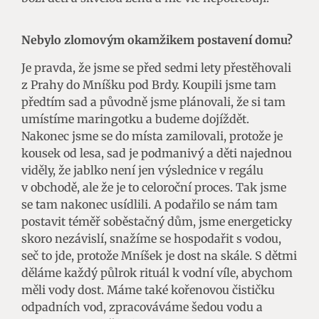
Nebylo zlomovým okamžikem postavení domu?
Je pravda, že jsme se před sedmi lety přestěhovali
z Prahy do Mníšku pod Brdy. Koupili jsme tam
předtím sad a původně jsme plánovali, že si tam
umístíme maringotku a budeme dojíždět.
Nakonec jsme se do místa zamilovali, protože je
kousek od lesa, sad je podmanivý a děti najednou
viděly, že jablko není jen výslednice v regálu
v obchodě, ale že je to celoroční proces. Tak jsme
se tam nakonec usídlili. A podařilo se nám tam
postavit téměř soběstačný dům, jsme energeticky
skoro nezávislí, snažíme se hospodařit s vodou,
seč to jde, protože Mníšek je dost na skále. S dětmi
děláme každý půlrok rituál k vodní víle, abychom
měli vody dost. Máme také kořenovou čističku
odpadních vod, zpracováváme šedou vodu a