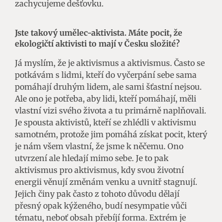
zachycujeme dešťovku.
Jste takový umělec-aktivista. Máte pocit, že
ekologičtí aktivisti to mají v Česku složité?
Já myslím, že je aktivismus a aktivismus. Často se
potkávám s lidmi, kteří do vyčerpání sebe sama
pomáhají druhým lidem, ale sami šťastní nejsou.
Ale ono je potřeba, aby lidi, kteří pomáhají, měli
vlastní vizi svého života a tu primárně naplňovali.
Je spousta aktivistů, kteří se zhlédli v aktivismu
samotném, protože jim pomáhá získat pocit, který
je nám všem vlastní, že jsme k něčemu. Ono
utvrzení ale hledají mimo sebe. Je to pak
aktivismus pro aktivismus, kdy svou životní
energii věnují změnám venku a uvnitř stagnují.
Jejich činy pak často z tohoto důvodu dělají
přesný opak kýženého, budí nesympatie vůči
tématu, neboť obsah přebíjí forma. Extrém je