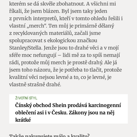
kterém se dá skvěle zbohatnout. A všichni mi
říkali, že jsem blázen. Byl jsem taky jeden
z prvních interpretů, kteří v tomto ohledu řešili i
vlastní „merch“. Ten můj je primárně dělaný
z recyklovaných materiálů, začali jsme
spolupracovat s ekologickou značkou
Stanley/Stella. Jenže jsou to drahé věci a v mojí
sféře moc nefungují – lidi mě za to spíš nemají
rádi, protože můj merch je prostě drahý. Ale já
jsem toho názoru, že je potřeba to tlačit, protože
kvalitní věci nejsou levné a to, co je levné, je
vlastně strašně drahé.
ŽIVOTNÍ STYL
Čínský obchod Shein prodává karcinogenní
oblečení asi i v Česku. Zákony jsou na něj
krátké
Takže nakupujete málo a kvalitu?