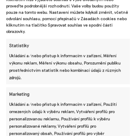
tři generace mladšími, tak si říkám, že to tak
proveďte podrobnější rozhodnutí. Vaše volby budou použity
špatné být nemusí. To jsou třeba patnáctiletí lidé.
pouze na tomto webu. Nastavení můžete kdykoli změnit, včetně
odvolání souhlasu, pomocí přepínačů v Zásadách cookies nebo
Mají už jiný druh přemýšlení, daleko
kliknutím na tlačítko Spravovat souhlas ve spodní části
altruističtější než naše. Jsou citlivější, schopni
obrazovky.
přiznat si své slabosti, jsou víc spojení se světem.
Dnes lidi hodně maskují své slabosti hrubou silou.
Statistiky
Když člověk bude schopen svou chybu uznat a
Ukládání a/nebo přístup k informacím v zařízení, Měření
reflektovat, naděje existuje. Je škoda, že jsme to
výkonu reklam, Měření výkonu obsahu, Porozumění publiku
nechali zajít tak daleko. Třeba ropa. Budeme
prostřednictvím statistik nebo kombinací údajů z různých
jednou hodně litovat, že jsme ji používali tímto
zdrojů.
způsobem. Přitom v roce 1920 tu Pragovka
vyráběla elektroauta a vize byla, že město bude
plné elektromobilů, ale my jsme šli tou jednodušší
Marketing
cestou a zároveň krátkozrakou.
Ukládání a/nebo přístup k informacím v zařízení, Použití
omezených údajů k výběru reklam, Vytváření profilů pro
Nechcete ministrovi rovnou říci, ať podpoří
personalizovanou reklamu, Používání profilů k výběru
rozvoj elektromobility dotacemi?
personalizované reklamy, Vytváření profilů pro
personalizovaný obsah, Používání profilů pro výběr