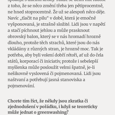
z toho, že se něco změní třeba jen pětiprocentně,
ne hned stoprocentně. Že už se alespoň něco děje.
Navíc „tlačit na pilu“ v době, která je emočně
vyšponovaná, je strašně složité. Lidi jsou v napětí
a stačí píchnout jehlou a může prasknout
obrovský balon, který se v nás hromadí hrozně
dlouho, protože těch strachů, které jsou do nás
vkládány z různých stran, je hrozně moc. Tak je
potřeba, aby byli volení dobří rétoři, ať už do čela
států, korporací či iniciativ, protože i sebelepší
myšlenka může posloužit velmi špatně, je-li
nešikovně vyslovená či pojmenovaná. Lidi jsou
naštvaní a potřebují jasná stanoviska a
pojmenování.
Chcete tím říct, že někdy jsou zkratka či
zjednodušení v pořádku, i když se teoreticky
může jednat o greenwashing?