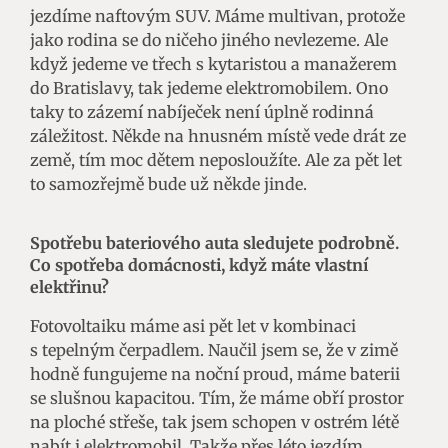
jezdíme naftovým SUV. Máme multivan, protože
jako rodina se do ničeho jiného nevlezeme. Ale
když jedeme ve třech s kytaristou a manažerem
do Bratislavy, tak jedeme elektromobilem. Ono
taky to zázemí nabíječek není úplně rodinná
záležitost. Někde na hnusném místě vede drát ze
země, tím moc dětem neposloužíte. Ale za pět let
to samozřejmě bude už někde jinde.
Spotřebu bateriového auta sledujete podrobně.
Co spotřeba domácnosti, když máte vlastní
elektřinu?
Fotovoltaiku máme asi pět let v kombinaci
s tepelným čerpadlem. Naučil jsem se, že v zimě
hodně fungujeme na noční proud, máme baterii
se slušnou kapacitou. Tím, že máme obří prostor
na ploché střeše, tak jsem schopen v ostrém létě
nabít i elektromobil. Takže přes léto jezdím