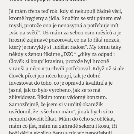
Já mám třeba teď rok, kdy si nekupuji žádné věci,
kromě hygieny a jídla. Snažím se stát pánem své
mysli, protože ona je nenasytná a potřebuje mít
„vše na světě“. Už mám za sebou osm měsíců a je
hrozně zajímavé pozorovat, co na to říká mozek,
který je navyklý si „udělat radost“. My tomu taky
někdy s ženou říkáme „DZO“, „díky za odpad“.
Člověk si koupí kravinu, protože byl hrozně
v rauši a něco v tu chvíli potřeboval. Když už si ale
člověk přeci jen něco koupí, tak je dobré
investovat do toho, co je opravdu kvalitní a je
jasné, jak to bylo vyrobeno, jak se to má
zlikvidovat. Říkám tomu vědomý konzum.
Samozřejmě, že jsem si v určitý okamžik
uvědomil, že „všechno mám“, jinak bych si to
nemohl dovolit říkat. Mám do čeho se oblékat,
mám co jíst, mám na zahradě sekeru i kosu, tři
boží děti a skvělou ženu a nic víc nepotřebuji.