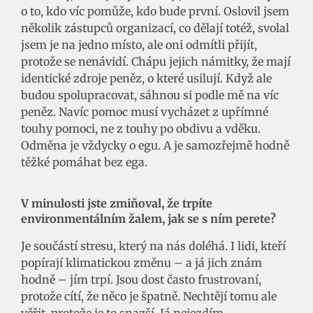
o to, kdo víc pomůže, kdo bude první. Oslovil jsem
několik zástupců organizací, co dělají totéž, svolal
jsem je na jedno místo, ale oni odmítli přijít,
protože se nenávidí. Chápu jejich námitky, že mají
identické zdroje peněz, o které usilují. Když ale
budou spolupracovat, sáhnou si podle mě na víc
peněz. Navíc pomoc musí vycházet z upřímné
touhy pomoci, ne z touhy po obdivu a vděku.
Odměna je vždycky o egu. A je samozřejmě hodně
těžké pomáhat bez ega.
V minulosti jste zmiňoval, že trpíte
environmentálním žalem, jak se s ním perete?
Je součástí stresu, který na nás doléhá. I lidi, kteří
popírají klimatickou změnu – a já jich znám
hodně – jím trpí. Jsou dost často frustrovaní,
protože cítí, že něco je špatně. Nechtějí tomu ale
věřit, protože je to snazší. Já nejezdím