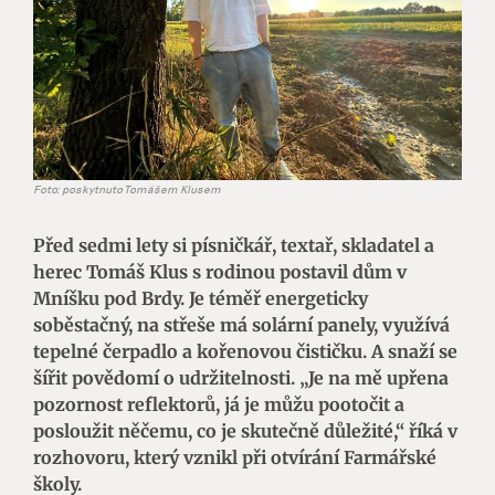
Foto: poskytnuto Tomášem Klusem
Před sedmi lety si písničkář, textař, skladatel a
herec Tomáš Klus s rodinou postavil dům v
Mníšku pod Brdy. Je téměř energeticky
soběstačný, na střeše má solární panely, využívá
tepelné čerpadlo a kořenovou čističku. A snaží se
šířit povědomí o udržitelnosti. „Je na mě upřena
pozornost reflektorů, já je můžu pootočit a
posloužit něčemu, co je skutečně důležité,“ říká v
rozhovoru, který vznikl při otvírání Farmářské
školy.