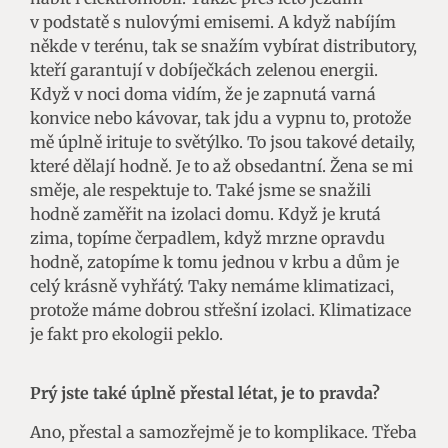
v podstatě s nulovými emisemi. A když nabíjím
někde v terénu, tak se snažím vybírat distributory,
kteří garantují v dobíječkách zelenou energii.
Když v noci doma vidím, že je zapnutá varná
konvice nebo kávovar, tak jdu a vypnu to, protože
mě úplně irituje to světýlko. To jsou takové detaily,
které dělají hodně. Je to až obsedantní. Žena se mi
směje, ale respektuje to. Také jsme se snažili
hodně zaměřit na izolaci domu. Když je krutá
zima, topíme čerpadlem, když mrzne opravdu
hodně, zatopíme k tomu jednou v krbu a dům je
celý krásně vyhřátý. Taky nemáme klimatizaci,
protože máme dobrou střešní izolaci. Klimatizace
je fakt pro ekologii peklo.
Prý jste také úplně přestal létat, je to pravda?
Ano, přestal a samozřejmě je to komplikace. Třeba