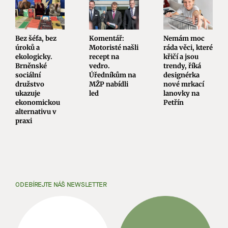
Bez šéfa, bez
Komentář:
Nemám moc
úroků a
Motoristé našli
ráda věci, které
ekologicky.
recept na
křičí a jsou
Brněnské
vedro.
trendy, říká
sociální
Úředníkům na
designérka
družstvo
MŽP nabídli
nové mrkací
ukazuje
led
lanovky na
ekonomickou
Petřín
alternativu v
praxi
ODEBÍREJTE NÁŠ NEWSLETTER