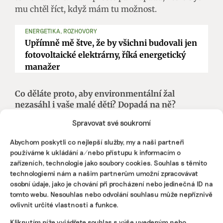
mu chtěl říct, když mám tu možnost.
ENERGETIKA, ROZHOVORY
Upřímně mě štve, že by všichni budovali jen
fotovoltaické elektrárny, říká energetický
manažer
Co děláte proto, aby environmentální žal
nezasáhl i vaše malé děti? Dopadá na ně?
Spravovat své soukromí
Nedávno jsme se bavil s dětmi o lítání do vesmíru
a zamýšleli jsme se nad tím, že člověk chce
Abychom poskytli co nejlepší služby, my a naši partneři
dobývat vesmír do velkých dálek a vlastně pořád
používáme k ukládání a/nebo přístupu k informacím o
nevíme, co je třeba přesně na dně oceánu,
zařízeních, technologie jako soubory cookies. Souhlas s těmito
neznáme tu naši planetu, jen ji těžíme. Špatně
technologiemi nám a našim partnerům umožní zpracovávat
jsme si vyložili termín „udělat díru do světa“. Čili
osobní údaje, jako je chování při procházení nebo jedinečná ID na
tomto webu. Nesouhlas nebo odvolání souhlasu může nepříznivě
mám strach o děti v tom ohledu, aby svět spatřili
ovlivnit určité vlastnosti a funkce.
takový krásný, jako je, aby nezažily jen boje o
poslední zdroje. Když se ale bavím s lidmi o dvě či
Kliknutím níže vyjádřete souhlas s výše uvedeným nebo