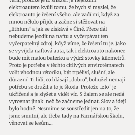
elektroautem kvůli tomu, že bych si myslel, že
elektroauto je řešení všeho. Ale vadí mi, když za
mnou někdo přijde a začne si stěžovat na
„lithium“ a jak se získává v Číně. Přece dál
nebudeme jezdit na naftu a vyčerpávat ten
vyčerpatelný zdroj, když víme, že řešení tu je. Jako
se vyvíjela naftová auta, tak i elektroauto nakonec
bude mít malou baterku a výdrž stovky kilometrů.
Proto je potřeba v těchto citlivých envirotématech
volit vhodnou rétoriku, být trpěliví, slušní, ale
důrazní. Ti lidi, co hlásají „dobro“, bohužel nemají
potřebu se družit a to je škoda. Protože „zlo“ je
ukřičené a je slyšet a vidět víc. S žalem se ale nedá
vyrovnat jinak, než že začneme jednat. Slov a idejí
bylo hodně. Nesmíme se soustředit jen na to, že
jsme smutní, ale třeba tady na Farmářskou školu,
věnovat se lesům…