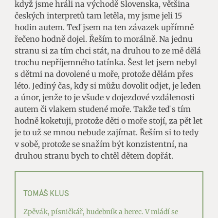
když jsme hráli na východě Slovenska, většina
českých interpretů tam letěla, my jsme jeli 15
hodin autem. Teď jsem na ten závazek upřímně
řečeno hodně dojel. Řeším to morálně. Na jednu
stranu si za tím chci stát, na druhou to ze mě dělá
trochu nepříjemného tatínka. Šest let jsem nebyl
s dětmi na dovolené u moře, protože dělám přes
léto. Jediný čas, kdy si můžu dovolit odjet, je leden
a únor, jenže to je všude v dojezdové vzdálenosti
autem či vlakem studené moře. Takže teď s tím
hodně koketuji, protože děti o moře stojí, za pět let
je to už se mnou nebude zajímat. Řeším si to tedy
v sobě, protože se snažím být konzistentní, na
druhou stranu bych to chtěl dětem dopřát.
TOMÁŠ KLUS
Zpěvák, písničkář, hudebník a herec. V mládí se