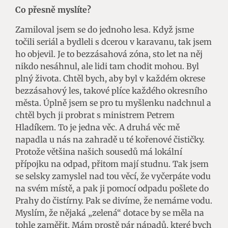
Co přesně myslíte?
Zamiloval jsem se do jednoho lesa. Když jsme
točili seriál a bydleli s dcerou v karavanu, tak jsem
ho objevil. Je to bezzásahová zóna, sto let na něj
nikdo nesáhnul, ale lidi tam chodit mohou. Byl
plný života. Chtěl bych, aby byl v každém okrese
bezzásahový les, takové plíce každého okresního
města. Úplně jsem se pro tu myšlenku nadchnul a
chtěl bych ji probrat s ministrem Petrem
Hladíkem. To je jedna věc. A druhá věc mě
napadla u nás na zahradě u té kořenové čističky.
Protože většina našich sousedů má lokální
přípojku na odpad, přitom mají studnu. Tak jsem
se selsky zamyslel nad tou věcí, že vyčerpáte vodu
na svém místě, a pak ji pomocí odpadu pošlete do
Prahy do čistírny. Pak se divíme, že nemáme vodu.
Myslím, že nějaká „zelená“ dotace by se měla na
tohle zaměřit. Mám prostě pár nápadů, které bych