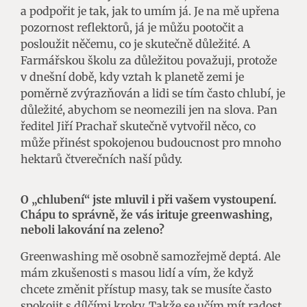
a podpořit je tak, jak to umím já. Je na mě upřena
pozornost reflektorů, já je můžu pootočit a
posloužit něčemu, co je skutečně důležité. A
Farmářskou školu za důležitou považuji, protože
v dnešní době, kdy vztah k planetě zemi je
poměrně zvýrazňován a lidi se tím často chlubí, je
důležité, abychom se neomezili jen na slova. Pan
ředitel Jiří Prachař skutečně vytvořil něco, co
může přinést spokojenou budoucnost pro mnoho
hektarů čtverečních naší půdy.
O „chlubení“ jste mluvil i při vašem vystoupení.
Chápu to správně, že vás irituje greenwashing,
neboli lakování na zeleno?
Greenwashing mě osobně samozřejmě deptá. Ale
mám zkušenosti s masou lidí a vím, že když
chcete změnit přístup masy, tak se musíte často
spokojit s dílčími kroky. Takže se učím mít radost