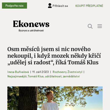
Přeskočit
Podpořte nás
Přihlásit se
KOUPIT PŘEDPLATNÉ
na
obsah
Osm měsíců jsem si nic nového
nekoupil, i když mozek někdy křičí
„udělej si radost“, říká Tomáš Klus
Irena Buřívalová
|
11. září 2023
|
Rozhovory
,
Životní styl
|
Nejzajímavější
,
Tomáš Klus
,
udržitelnost
,
zemědělství
Zobrazit
větší
obrázek