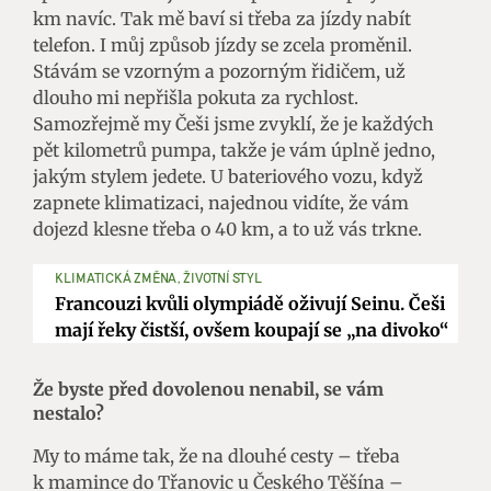
km navíc. Tak mě baví si třeba za jízdy nabít
telefon. I můj způsob jízdy se zcela proměnil.
Stávám se vzorným a pozorným řidičem, už
dlouho mi nepřišla pokuta za rychlost.
Samozřejmě my Češi jsme zvyklí, že je každých
pět kilometrů pumpa, takže je vám úplně jedno,
jakým stylem jedete. U bateriového vozu, když
zapnete klimatizaci, najednou vidíte, že vám
dojezd klesne třeba o 40 km, a to už vás trkne.
KLIMATICKÁ ZMĚNA, ŽIVOTNÍ STYL
Francouzi kvůli olympiádě oživují Seinu. Češi
mají řeky čistší, ovšem koupají se „na divoko“
Že byste před dovolenou nenabil, se vám
nestalo?
My to máme tak, že na dlouhé cesty – třeba
k mamince do Třanovic u Českého Těšína –