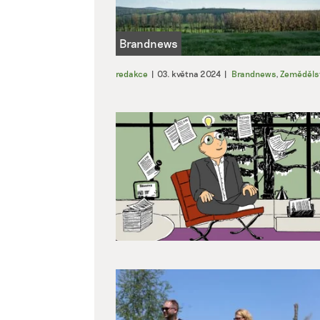
redakce
|
03. května 2024
|
Brandnews
,
Zeměděls