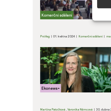
Přiřazo
zařízen
informa
Použív
ProVeg
|
01. května 2024
|
Komerční sdělení
|
ma
aktivn
Zajišt
odstra
Ukládá
Martina Patočková
,
Veronika Němcová
|
30. dubna