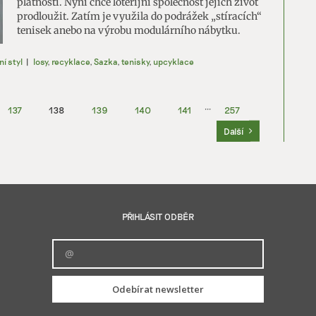
platností. Nyní chce loterijní společnost jejich život
prodloužit. Zatím je využila do podrážek „stíracích“
tenisek anebo na výrobu modulárního nábytku.
ní styl
|
losy
,
recyklace
,
Sazka
,
tenisky
,
upcyklace
137
138
139
140
141
···
257
Další
PŘIHLÁSIT ODBĚR
Odebírat newsletter