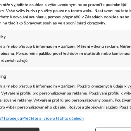
m níže vyjádřete souhlas s výše uvedeným nebo proveďte podrobnější
ická změna
|
džungle
,
emise CO2
,
EU legislativa
,
offsety
,
registr
tí. Vaše volby budou použity pouze na tomto webu. Nastavení můžete k
včetně odvolání souhlasu, pomocí přepínačů v Zásadách cookies nebo
m na tlačítko Spravovat souhlas ve spodní části obrazovky.
80 procent billboardů je nelegálních.
Nová iniciativa chce zákon, který je
tiky
odstraní
Skupina lidí z různých měst, kteří se nechtějí smířit
í a/nebo přístup k informacím v zařízení, Měření výkonu reklam, Měřen
se zamořením Česka reklamními billboardy a
 obsahu, Porozumění publiku prostřednictvím statistik nebo kombinací
plachtami, zakládá iniciativu. Jejím cílem je vznik
 různých zdrojů.
legislativy, která by často nelegální nosiče dokázala
výrazně zredukovat. Jsou přesvědčeni, že je země
zahlcena vizuálním smogem.
ing
í a/nebo přístup k informacím v zařízení, Použití omezených údajů k v
 styl
|
iniciativa
,
nelegální billboardy
,
Railreklam
,
reklamní plachty
PR
 Vytváření profilů pro personalizovanou reklamu, Používání profilů k vý
lizované reklamy, Vytváření profilů pro personalizovaný obsah, Používán
New Food Forum: Češi a Češky
 pro výběr personalizovaného obsahu, Rozvoj a zlepšování služeb, Použit
nakupují rostlinné alternativy častěji.
ých údajů k výběru obsahu.
Snižují svou spotřebu masa ve
811 prodejců
Přečtěte si více o těchto účelech
prospěch zdraví
e
Vžd