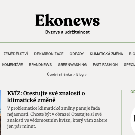
ZEMĚDĚLSTVÍ
DEKARBONIZACE
ODPADY
KLIMATICKÁ ZMĚNA
BI
KOMENTÁŘE
BRANDNEWS
GREENWASHING
FAST FASHION
SPECI
Úvodní stránka
Blog
OD
KVÍZ: Otestujte své znalosti o
klimatické změně
V problematice klimatické změny panuje řada
nejasností. Chcete být v obraze? Otestujte si své
znalosti ve vědomostním kvízu, který vám zabere
jen pár minut.