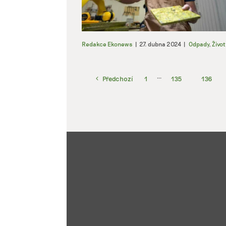
Redakce Ekonews
|
27. dubna 2024
|
Odpady
,
Život
Předchozí
1
···
135
136