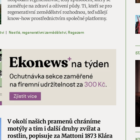
zaměřuje na zdraví a oživení půdy. Ti, kteří se pro
regenerativní zemědělství rozhodnou, teď sdílejí
know-how prostřednictvím společné platformy.
tví
|
Nestlé
,
regenerativní zemědělství
,
Regezem
ST
V okolí našich pramenů chráníme
motýly a tím i další druhy zvířat a
rostlin, popisuje za Mattoni 1873 Klára
KO