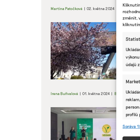
Kliknutí
Martina Patočková
|
02. května 2024
|
ESG
,
Klimat
rozhodnu
změnit, 
kliknutí
Statis
Ukládán
výkonu
údajů z
Market
Ukládán
Irena Buřívalová
|
01. května 2024
|
Byznys
,
Životní
reklam,
persona
profilů
omezen
Správa 1
Funkc