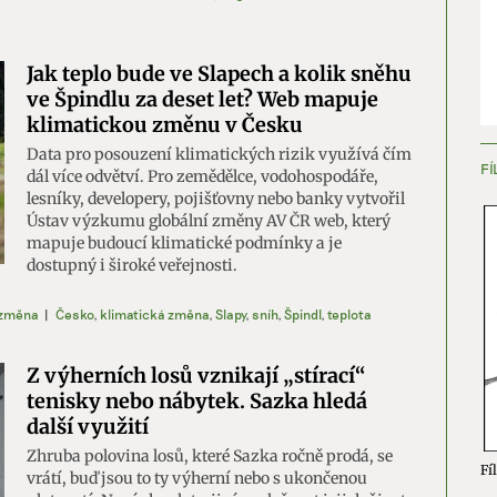
Jak teplo bude ve Slapech a kolik sněhu
ve Špindlu za deset let? Web mapuje
klimatickou změnu v Česku
Data pro posouzení klimatických rizik využívá čím
FÍ
dál více odvětví. Pro zemědělce, vodohospodáře,
lesníky, developery, pojišťovny nebo banky vytvořil
Ústav výzkumu globální změny AV ČR web, který
mapuje budoucí klimatické podmínky a je
dostupný i široké veřejnosti.
 změna
|
Česko
,
klimatická změna
,
Slapy
,
sníh
,
Špindl
,
teplota
Z výherních losů vznikají „stírací“
tenisky nebo nábytek. Sazka hledá
další využití
Zhruba polovina losů, které Sazka ročně prodá, se
Fíl
vrátí, buď jsou to ty výherní nebo s ukončenou