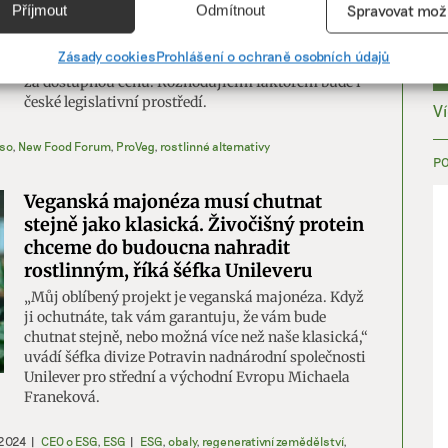
Češi a Češky nakupují rok od roku více rostlinných
Příjmout
Odmítnout
Spravovat mož
alternativ kvůli zdraví a životnímu prostředí. Na
vání a kombinování údajů z jiných zdrojů údajů, Propojení různých
konferenci New Food Forum zazněly plány
í, Identifikace zařízení na základě automaticky přenášených
Zásady cookies
Prohlášení o ochraně osobních údajů
obchodníků navýšit nabídku rostlinných alternativ
cí.
za dostupnou cenu. Rozhodujícím faktorem bude i
české legislativní prostředí.
V
ání přesných údajů o zeměpisné poloze, Identifikace zařízení na zá
so
,
New Food Forum
,
ProVeg
,
rostlinné alternativy
ě vyžádaných informací.
P
Veganská majonéza musí chutnat
ění bezpečnosti, předcházení a zjišťování podvodů a
stejně jako klasická. Živočišný protein
ňování chyb, Poskytování a zobrazování reklamy a obsahu,
Vžd
chceme do budoucna nahradit
ní a sdělování voleb ochrany osobních údajů.
rostlinným, říká šéfka Unileveru
„Můj oblíbený projekt je veganská majonéza. Když
ji ochutnáte, tak vám garantuju, že vám bude
chutnat stejně, nebo možná více než naše klasická,“
uvádí šéfka divize Potravin nadnárodní společnosti
Unilever pro střední a východní Evropu Michaela
Franeková.
 2024
|
CEO o ESG
,
ESG
|
ESG
,
obaly
,
regenerativní zemědělství
,