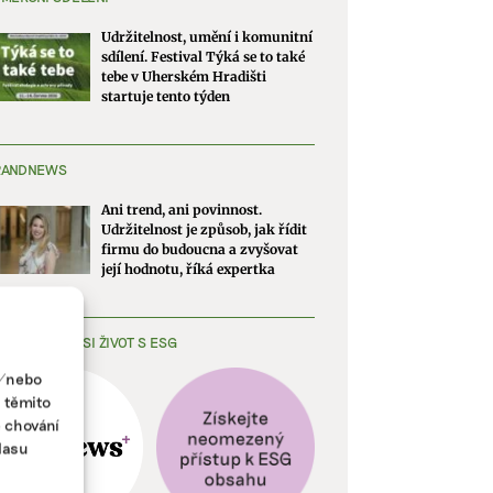
Udržitelnost, umění i komunitní
sdílení. Festival Týká se to také
tebe v Uherském Hradišti
startuje tento týden
RANDNEWS
Ani trend, ani povinnost.
Udržitelnost je způsob, jak řídit
firmu do budoucna a zvyšovat
její hodnotu, říká expertka
EDNODUŠTE SI ŽIVOT S ESG
a/nebo
s těmito
e chování
lasu