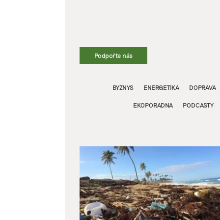
Přeskočit
na
obsah
Podpořte nás
BYZNYS
ENERGETIKA
DOPRAVA
EKOPORADNA
PODCASTY