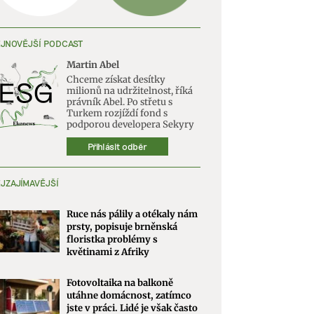
JNOVĚJŠÍ PODCAST
Martin Abel
Chceme získat desítky
milionů na udržitelnost, říká
právník Abel. Po střetu s
Turkem rozjíždí fond s
podporou developera Sekyry
Přihlásit odběr
JZAJÍMAVĚJŠÍ
Ruce nás pálily a otékaly nám
prsty, popisuje brněnská
floristka problémy s
květinami z Afriky
Fotovoltaika na balkoně
utáhne domácnost, zatímco
jste v práci. Lidé je však často