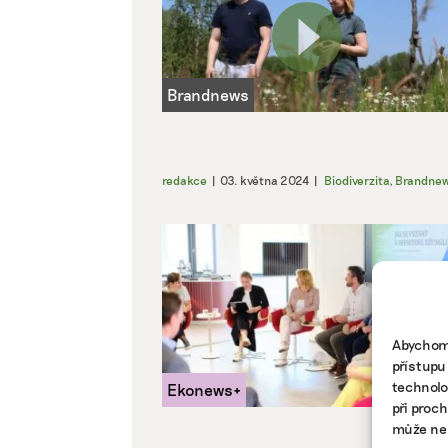
redakce
|
03. května 2024
|
Biodiverzita
,
Brandne
Abychom 
přístupu
technolo
při proc
může nep