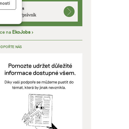
nosti
mutualus
právnička/právník
íce na
EkoJobs
>
kladě
ODPOŘTE NÁS
y aktivní