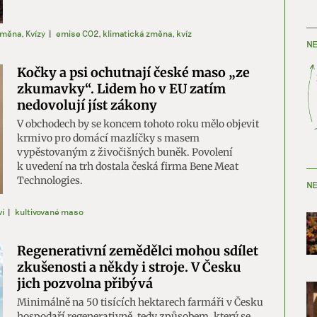
změna
,
Kvízy
|
emise CO2
,
klimatická změna
,
kvíz
NE
Kočky a psi ochutnají české maso „ze
zkumavky“. Lidem ho v EU zatím
nedovolují jíst zákony
V obchodech by se koncem tohoto roku mělo objevit
krmivo pro domácí mazlíčky s masem
vypěstovaným z živočišných buněk. Povolení
k uvedení na trh dostala česká firma Bene Meat
Technologies.
NE
í
|
kultivované maso
Regenerativní zemědělci mohou sdílet
zkušenosti a někdy i stroje. V Česku
jich pozvolna přibývá
Minimálně na 50 tisících hektarech farmáři v Česku
hospodaří regenerativně, tedy způsobem, který se