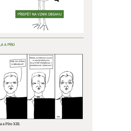
LA A PÍRO
a a Píro XIII.