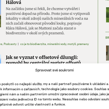
Hálová
Na začátku jsme si řekli, že chceme vytvářet i
pozitivní dopad na přírodu. Proto jsme si vytipovali
lokality v okolí zdrojů našich minerálních vod a na
nich začali obnovovat původní louky, popisuje
Klára Hálová, jak se Mattoni začala starat o
biodiverzitu v okolí svých pramenů.
B
ws
,
Podcasty
|
co je to biodiverzita
,
minerální vody
,
motýli
,
prameny
Jak se vyznat v offsetové džungli:
pomohl by centrální registr offsetů.
Nová legislativa EU moc zlepšení
Spravovat své soukromí
nepřinese
ZJ
Důvěra v offsety, neboli v uhlíkové kredity
poskytli co nejlepší služby, my a naši partneři používáme k ukládání 
umožňující snížit emise firmy, je nahlodaná.
 k informacím o zařízeních, technologie jako soubory cookies. Souhlas 
Zároveň ale budou dříve či později nezbytné.
giemi nám a našim partnerům umožní zpracovávat osobní údaje, jako j
Pomohl by centrální registr projektů, shodli se
házení nebo jedinečná ID na tomto webu. Nesouhlas nebo odvolání souh
účastníci debaty pořádané Ekonews Jak se vyznat
říznivě ovlivnit určité vlastnosti a funkce.
v offsetové džungli.