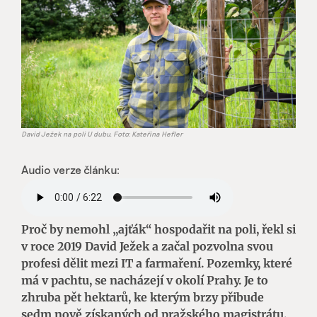
David Ježek na poli U dubu. Foto: Kateřina Hefler
Audio verze článku:
Proč by nemohl „ajťák“ hospodařit na poli, řekl si
v roce 2019 David Ježek a začal pozvolna svou
profesi dělit mezi IT a farmaření. Pozemky, které
má v pachtu, se nacházejí v okolí Prahy. Je to
zhruba pět hektarů, ke kterým brzy přibude
sedm nově získaných od pražského magistrátu.