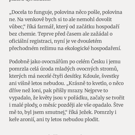
„Docela to funguje, polovina něco pošle, polovina
ne. Na venkově bych si to ale nemohl dovolit
vůbec,“ říká farmář, který od začátku hospodaří
bez chemie. Teprve před časem ale zažádal o
oficiální registraci, nyní je ve dvouletém
přechodném režimu na ekologické hospodaření.
Podobně jako ovocnářům po celém Česku i jemu
pomrzla celá úroda mladých ovocných stromů,
kterých má necelé čtyři desítky. Kdoule, švestky
ani višně letos nebudou. „Krásně to kvetlo, o něco
dříve než loni, pak přišly mrazy. Nejprve to
vypadalo, že květy jsou v pořádku, začaly se tvořit
i malé plody, o měsíc později ale vše opadalo. Štve
mě to, byl jsem smutnej,“ říká Ježek. Pomrzly i
keře aronií, ani ty letos nebudou plodit.