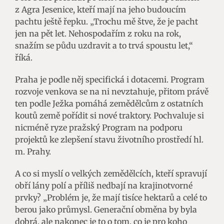
z Agra Jesenice, kteří mají na jeho budoucím
pachtu ještě řepku. „Trochu mě štve, že je pacht
jen na pět let. Nehospodařím z roku na rok,
snažím se půdu uzdravit a to trvá spoustu let,“
říká.
Praha je podle něj specifická i dotacemi. Program
rozvoje venkova se na ni nevztahuje, přitom právě
ten podle Ježka pomáhá zemědělcům z ostatních
koutů země pořídit si nové traktory. Pochvaluje si
nicméně ryze pražský Program na podporu
projektů ke zlepšení stavu životního prostředí hl.
m. Prahy.
A co si myslí o velkých zemědělcích, kteří spravují
obří lány polí a příliš nedbají na krajinotvorné
prvky? „Problém je, že mají tisíce hektarů a celé to
berou jako průmysl. Generační obměna by byla
dobrá, ale nakonec je to o tom, co je pro koho