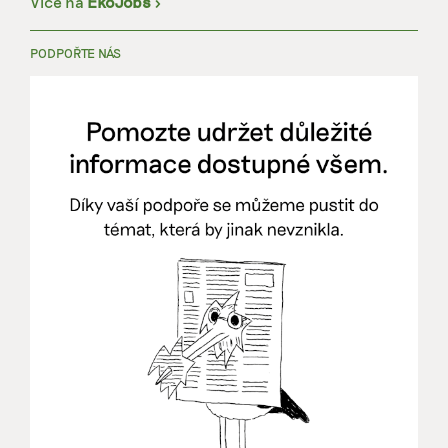
Více na
EkoJobs
>
PODPOŘTE NÁS