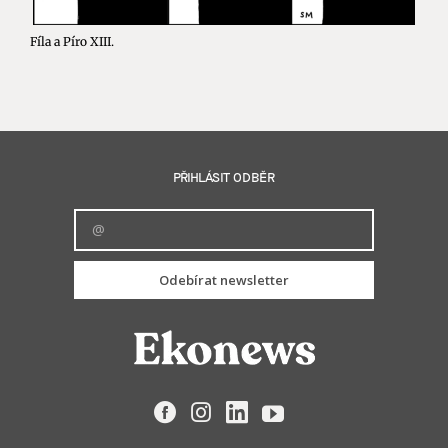
Fíla a Píro XIII.
PŘIHLÁSIT ODBĚR
Odebírat newsletter
Facebook
Instagram
LinkedIn
YouTube