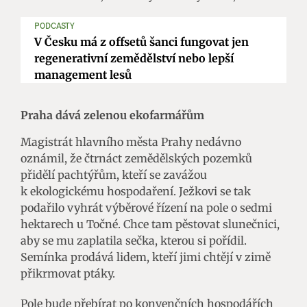
PODCASTY
V Česku má z offsetů šanci fungovat jen
regenerativní zemědělství nebo lepší
management lesů
Praha dává zelenou ekofarmářům
Magistrát hlavního města Prahy nedávno
oznámil, že čtrnáct zemědělských pozemků
přidělí pachtýřům, kteří se zavážou
k ekologickému hospodaření. Ježkovi se tak
podařilo vyhrát výběrové řízení na pole o sedmi
hektarech u Točné. Chce tam pěstovat slunečnici,
aby se mu zaplatila sečka, kterou si pořídil.
Semínka prodává lidem, kteří jimi chtějí v zimě
přikrmovat ptáky.
Pole bude přebírat po konvenčních hospodářích