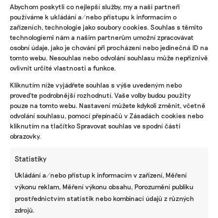
Abychom poskytli co nejlepší služby, my a naši partneři
používáme k ukládání a/nebo přístupu k informacím o
zařízeních, technologie jako soubory cookies. Souhlas s těmito
technologiemi nám a našim partnerům umožní zpracovávat
osobní údaje, jako je chování při procházení nebo jedinečná ID na
tomto webu. Nesouhlas nebo odvolání souhlasu může nepříznivě
ovlivnit určité vlastnosti a funkce.
Kliknutím níže vyjádřete souhlas s výše uvedeným nebo
proveďte podrobnější rozhodnutí. Vaše volby budou použity
Kdouloně letos kvůli jarním mrazíkům plodit
pouze na tomto webu. Nastavení můžete kdykoli změnit, včetně
nebudou. Podobně jsou na tom i višně, švestky
odvolání souhlasu, pomocí přepínačů v Zásadách cookies nebo
nebo arónie lemující pole. Foto: Kateřina Hefler
kliknutím na tlačítko Spravovat souhlas ve spodní části
obrazovky.
Statistiky
Ukládání a/nebo přístup k informacím v zařízení, Měření
výkonu reklam, Měření výkonu obsahu, Porozumění publiku
prostřednictvím statistik nebo kombinací údajů z různých
zdrojů.