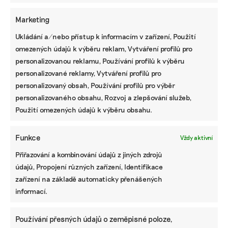
Marketing
Ukládání a/nebo přístup k informacím v zařízení, Použití
omezených údajů k výběru reklam, Vytváření profilů pro
Letošní „bláznivé“ počasí se zřejmě podepíše i na
personalizovanou reklamu, Používání profilů k výběru
produkci medu. Foto: Kateřina Hefler
personalizované reklamy, Vytváření profilů pro
personalizovaný obsah, Používání profilů pro výběr
personalizovaného obsahu, Rozvoj a zlepšování služeb,
Použití omezených údajů k výběru obsahu.
Funkce
Vždy aktivní
IRENA BUŘÍVALOVÁ
Přiřazování a kombinování údajů z jiných zdrojů
Irena prošla MF Dnes nebo ekonomickými týdeníky Euro a
Czech Business Weekly. Nejradši píše o věčných chemikáliích
údajů, Propojení různých zařízení, Identifikace
v oblečení, ekologickém zemědělství, odpadech, rychlé módě
zařízení na základě automaticky přenášených
a bioplastech.
informací.
Reklama
Používání přesných údajů o zeměpisné poloze,