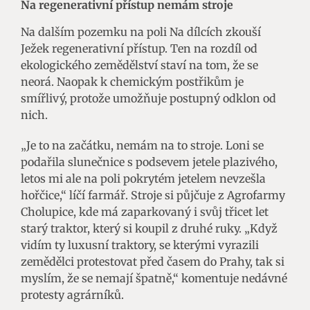
Na regenerativní přístup nemám stroje
Na dalším pozemku na poli Na dílcích zkouší
Ježek regenerativní přístup. Ten na rozdíl od
ekologického zemědělství staví na tom, že se
neorá. Naopak k chemickým postřikům je
smířlivý, protože umožňuje postupný odklon od
nich.
„Je to na začátku, nemám na to stroje. Loni se
podařila slunečnice s podsevem jetele plazivého,
letos mi ale na poli pokrytém jetelem nevzešla
hořčice,“ líčí farmář. Stroje si půjčuje z Agrofarmy
Cholupice, kde má zaparkovaný i svůj třicet let
starý traktor, který si koupil z druhé ruky. „Když
vidím ty luxusní traktory, se kterými vyrazili
zemědělci protestovat před časem do Prahy, tak si
myslím, že se nemají špatně,“ komentuje nedávné
protesty agrárníků.