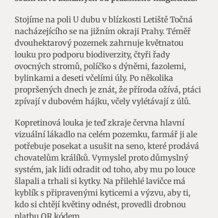
Stojíme na poli U dubu v blízkosti Letiště Točná
nacházejícího se na jižním okraji Prahy. Téměř
dvouhektarový pozemek zahrnuje květnatou
louku pro podporu biodiverzity, čtyři řady
ovocných stromů, políčko s dýněmi, fazolemi,
bylinkami a deseti včelími úly. Po několika
propršených dnech je znát, že příroda ožívá, ptáci
zpívají v dubovém hájku, včely vylétávají z úlů.
Kopretinová louka je teď zkraje června hlavní
vizuální lákadlo na celém pozemku, farmář ji ale
potřebuje posekat a usušit na seno, které prodává
chovatelům králíků. Vymyslel proto důmyslný
systém, jak lidi odradit od toho, aby mu po louce
šlapali a trhali si kytky. Na přilehlé lavičce má
kyblík s připravenými kyticemi a výzvu, aby ti,
kdo si chtějí květiny odnést, provedli drobnou
platbu QR kódem.