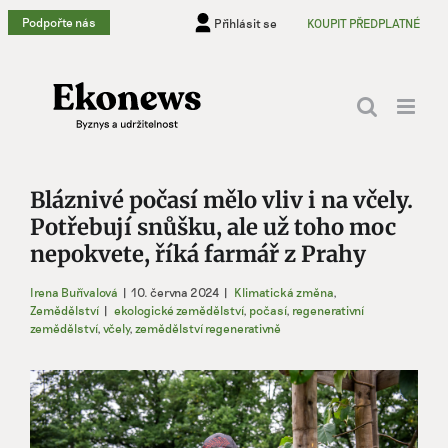
Přeskočit
Podpořte nás
Přihlásit se
KOUPIT PŘEDPLATNÉ
na
obsah
Bláznivé počasí mělo vliv i na včely.
Potřebují snůšku, ale už toho moc
nepokvete, říká farmář z Prahy
Irena Buřívalová
|
10. června 2024
|
Klimatická změna
,
Zemědělství
|
ekologické zemědělství
,
počasí
,
regenerativní
zemědělství
,
včely
,
zemědělství regenerativně
Zobrazit
větší
obrázek