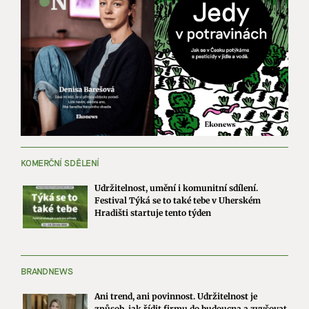
KOMERČNÍ SDĚLENÍ
Udržitelnost, umění i komunitní sdílení.
Festival Týká se to také tebe v Uherském
Hradišti startuje tento týden
BRANDNEWS
Ani trend, ani povinnost. Udržitelnost je
způsob, jak řídit firmu do budoucna a zvyšovat