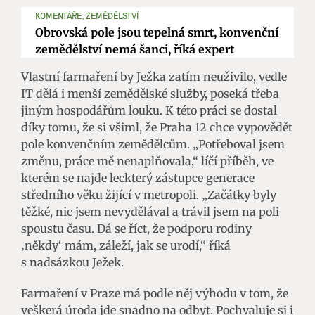
KOMENTÁŘE, ZEMĚDĚLSTVÍ
Obrovská pole jsou tepelná smrt, konvenční
zemědělství nemá šanci, říká expert
Vlastní farmaření by Ježka zatím neuživilo, vedle
IT dělá i menší zemědělské služby, poseká třeba
jiným hospodářům louku. K této práci se dostal
díky tomu, že si všiml, že Praha 12 chce vypovědět
pole konvenčním zemědělcům. „Potřeboval jsem
změnu, práce mě nenaplňovala,“ líčí příběh, ve
kterém se najde leckterý zástupce generace
středního věku žijící v metropoli. „Začátky byly
těžké, nic jsem nevydělával a trávil jsem na poli
spoustu času. Dá se říct, že podporu rodiny
‚někdy‘ mám, záleží, jak se urodí,“ říká
s nadsázkou Ježek.
Farmaření v Praze má podle něj výhodu v tom, že
veškerá úroda jde snadno na odbyt. Pochvaluje si i