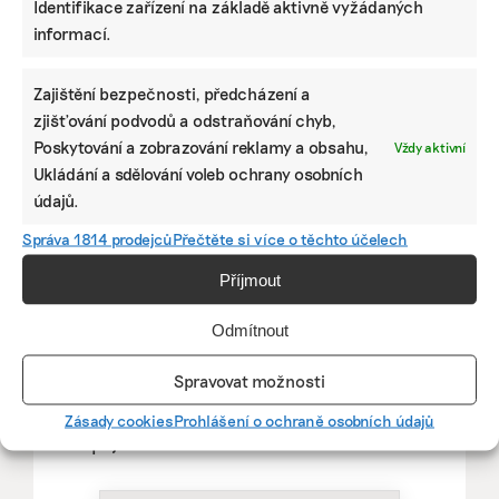
Identifikace zařízení na základě aktivně vyžádaných
informací.
Zajištění bezpečnosti, předcházení a
zjišťování podvodů a odstraňování chyb,
Poskytování a zobrazování reklamy a obsahu,
Vždy aktivní
Ukládání a sdělování voleb ochrany osobních
údajů.
Správa 1814 prodejců
Přečtěte si více o těchto účelech
Pomozte udržet důležité
Příjmout
informace dostupné všem.
Odmítnout
Díky vaší podpoře se můžeme pustit do témat,
Spravovat možnosti
která by jinak nevznikla.
Zásady cookies
Prohlášení o ochraně osobních údajů
Přispějte na vznik obsahu.