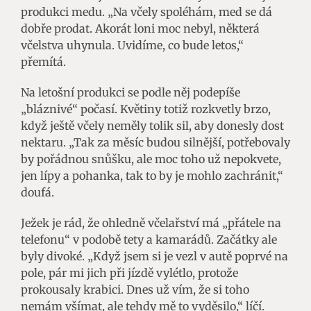
produkci medu. „Na včely spoléhám, med se dá
dobře prodat. Akorát loni moc nebyl, některá
včelstva uhynula. Uvidíme, co bude letos,“
přemítá.
Na letošní produkci se podle něj podepíše
„bláznivé“ počasí. Květiny totiž rozkvetly brzo,
když ještě včely neměly tolik sil, aby donesly dost
nektaru. „Tak za měsíc budou silnější, potřebovaly
by pořádnou snůšku, ale moc toho už nepokvete,
jen lípy a pohanka, tak to by je mohlo zachránit,“
doufá.
Ježek je rád, že ohledně včelařství má „přátele na
telefonu“ v podobě tety a kamarádů. Začátky ale
byly divoké. „Když jsem si je vezl v autě poprvé na
pole, pár mi jich při jízdě vylétlo, protože
prokousaly krabici. Dnes už vím, že si toho
nemám všímat, ale tehdy mě to vyděsilo,“ líčí.