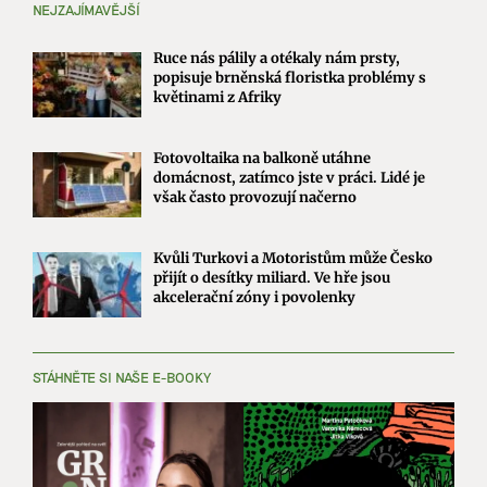
NEJZAJÍMAVĚJŠÍ
Ruce nás pálily a otékaly nám prsty,
popisuje brněnská floristka problémy s
květinami z Afriky
Fotovoltaika na balkoně utáhne
domácnost, zatímco jste v práci. Lidé je
však často provozují načerno
Kvůli Turkovi a Motoristům může Česko
přijít o desítky miliard. Ve hře jsou
akcelerační zóny i povolenky
STÁHNĚTE SI NAŠE E-BOOKY