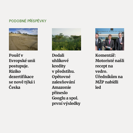
PODOBNÉ PŘÍSPĚVKY
Poušť v
Dodali
Komentář:
Evropské unii
uhlíkové
Motoristé našli
postupuje.
kredity
recept na
Riziko
v předstihu.
vedro.
dezertifikace
Opětovné
Úředníkům na
se nově týká i
zalesňování
MŽP nabídli
Česka
Amazonie
led
přineslo
Googlu a spol.
první výsledky