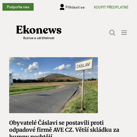
Přeskočit
Podpořte nás
Přihlásit se
KOUPIT PŘEDPLATNÉ
na
obsah
Obyvatelé Čáslavi se postavili proti
odpadové firmě AVE CZ. Větší skládku za
humny nechtějí