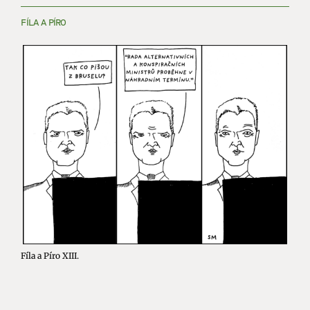
FÍLA A PÍRO
Fíla a Píro XIII.