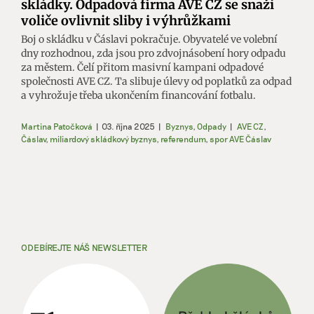
skládky. Odpadová firma AVE CZ se snaží
voliče ovlivnit sliby i výhrůžkami
Boj o skládku v Čáslavi pokračuje. Obyvatelé ve volební
dny rozhodnou, zda jsou pro zdvojnásobení hory odpadu
za městem. Čelí přitom masivní kampani odpadové
společnosti AVE CZ. Ta slibuje úlevy od poplatků za odpad
a vyhrožuje třeba ukončením financování fotbalu.
Martina Patočková
|
03. října 2025
|
Byznys
,
Odpady
|
AVE CZ
,
Čáslav
,
miliardový skládkový byznys
,
referendum
,
spor AVE Čáslav
ODEBÍREJTE NÁŠ NEWSLETTER