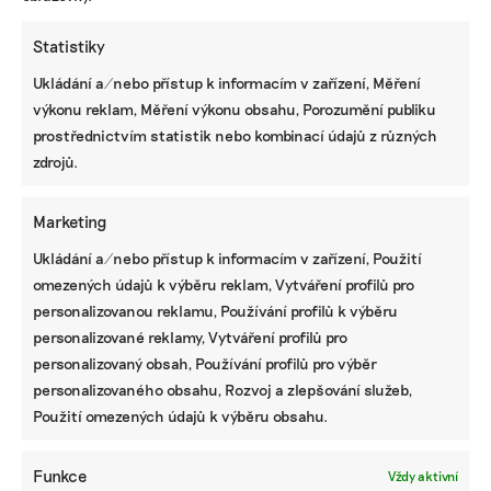
Statistiky
Ukládání a/nebo přístup k informacím v zařízení, Měření
výkonu reklam, Měření výkonu obsahu, Porozumění publiku
KOMERČNÍ SDĚLENÍ
prostřednictvím statistik nebo kombinací údajů z různých
zdrojů.
Udržitelnost, umění i komunitní sdílení.
Festival Týká se to také tebe v Uherském
Hradišti startuje tento týden
Marketing
Ukládání a/nebo přístup k informacím v zařízení, Použití
omezených údajů k výběru reklam, Vytváření profilů pro
BRANDNEWS
personalizovanou reklamu, Používání profilů k výběru
personalizované reklamy, Vytváření profilů pro
Ani trend, ani povinnost. Udržitelnost je
způsob, jak řídit firmu do budoucna a zvyšovat
personalizovaný obsah, Používání profilů pro výběr
její hodnotu, říká expertka
personalizovaného obsahu, Rozvoj a zlepšování služeb,
Použití omezených údajů k výběru obsahu.
ZJEDNODUŠTE SI ŽIVOT S ESG
Funkce
Vždy aktivní