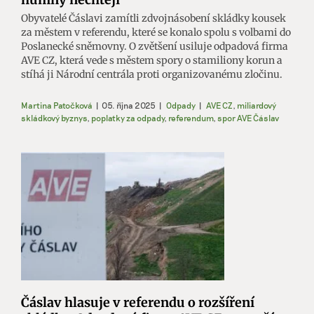
Obyvatelé Čáslavi zamítli zdvojnásobení skládky kousek
za městem v referendu, které se konalo spolu s volbami do
Poslanecké sněmovny. O zvětšení usiluje odpadová firma
AVE CZ, která vede s městem spory o stamiliony korun a
stíhá ji Národní centrála proti organizovanému zločinu.
Martina Patočková
|
05. října 2025
|
Odpady
|
AVE CZ
,
miliardový
skládkový byznys
,
poplatky za odpady
,
referendum
,
spor AVE Čáslav
Čáslav hlasuje v referendu o rozšíření