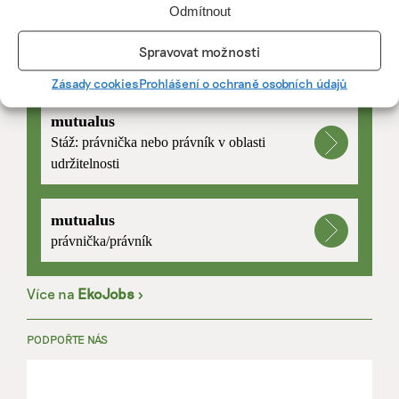
Odmítnout
Spravovat možnosti
PRÁCE, KTERÁ ZLEPŠÍ SVĚT
Zásady cookies
Prohlášení o ochraně osobních údajů
mutualus
Stáž: právnička nebo právník v oblasti
udržitelnosti
mutualus
právnička/právník
Více na
EkoJobs
>
PODPOŘTE NÁS