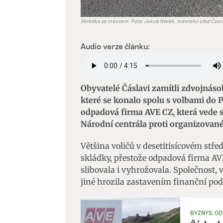
Skládka za městem. Foto: Jakub Novák, městský úřad Čásl
Audio verze článku:
Obyvatelé Čáslavi zamítli zdvojnás
které se konalo spolu s volbami do 
odpadová firma AVE CZ, která vede s
Národní centrála proti organizovan
Většina voličů v desetitisícovém stře
skládky, přestože odpadová firma A
slibovala i vyhrožovala. Společnost,
jiné hrozila zastavením finanční p
BYZNYS, O