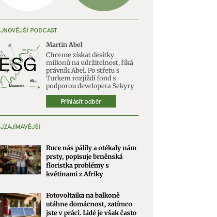
JNOVĚJŠÍ PODCAST
Martin Abel
Chceme získat desítky
milionů na udržitelnost, říká
právník Abel. Po střetu s
Turkem rozjíždí fond s
podporou developera Sekyry
Přihlásit odběr
JZAJÍMAVĚJŠÍ
Ruce nás pálily a otékaly nám
prsty, popisuje brněnská
floristka problémy s
květinami z Afriky
Fotovoltaika na balkoně
utáhne domácnost, zatímco
jste v práci. Lidé je však často