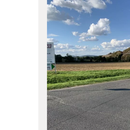
větší
obrázek