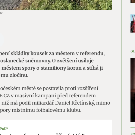
av
ST
obení skládky kousek za městem v referendu,
Poslanecké sněmovny. O zvětšení usiluje
 městem spory o stamiliony korun a stíhá ji
ému zločinu.
dočeském městě se postavila proti rozšíření
VE CZ v masivní kampani před referendem
 v níž má podíl miliardář Daniel Křetínský, mimo
odpory místnímu fotbalovému klubu.
DPADY
KO