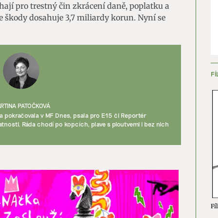
hají pro trestný čin zkrácení daně, poplatku a
 škody dosahuje 3,7 miliardy korun. Nyní se
ění bezpečnosti, předcházení a zjišťování podvodů a
ňování chyb, Poskytování a zobrazování reklamy a obsahu,
Vžd
ní a sdělování voleb ochrany osobních údajů.
FÍ
RTINA PATOČKOVÁ
 a pokračovala v MF Dnes, psala pro E15 či Reportér
tnosti. Ráda chodí po kopcích, plave s ploutvemi i bez nich
Fíl