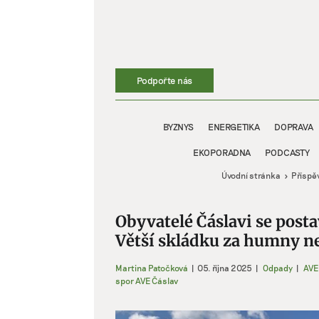
Přeskočit
na
obsah
Podpořte nás
BYZNYS
ENERGETIKA
DOPRAVA
EKOPORADNA
PODCASTY
Úvodní stránka
Příspě
Obyvatelé Čáslavi se posta
Větší skládku za humny ne
Martina Patočková
|
05. října 2025
|
Odpady
|
AVE
spor AVE Čáslav
Zobrazit