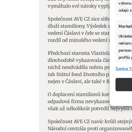
výkonu
vymáhalo své nároky vyplývající ze 
údajů z
Společnost AVE CZ sice slibovala „o
dluží stamiliony. Výsledek referend
Market
vedení Čáslavi v čele se starostou J
Ukládán
rozdíl od minulého vedení rozšíření 
reklam,
persona
Předchozí starosta Vlastislav Málek 
profilů
dlouhodobě vykazovala část odpadů j
omezen
nichž neodváděla městu poplatky za o
Správa 1
tak Státní fond životního prostředí.
Funkc
nejen v Čáslavi, ale také v Benátkách
Přiřazo
O doplacení stamilionů korun se nadá
zařízen
odpadová firma nevykazovala odpady 
informa
však už několikrát potvrdil Nejvyšší 
Použív
Společnost AVE CZ navíc kvůli stejn
aktivn
Národní centrála proti organizovanéh