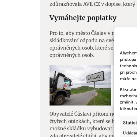
zdůrazňovala AVE CZ v dopise, který 
Vymáhejte poplatky
Pro to, aby město Čáslav v mezích s
skládkování odpadu na svém území, hl
oprávněných osob, které se referenda
Abychom 
oprávněných osob.
přístupu
technolo
při proc
ODPADY
může nep
Firmě A
stamilio
Kliknutí
rozhodnu
poplatk
změnit, 
kliknutí
Obyvatelé Čáslavi přitom nerozhodoval
čtyřech otázkách, které se hromady o
Statis
možné skládku vybudovat na okolních
Ukládán
zda obyvatelé chtějí, aby město Čásl