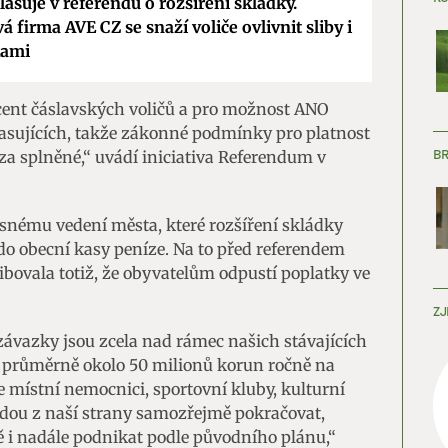
lasuje v referendu o rozšíření skládky.
 firma AVE CZ se snaží voliče ovlivnit sliby i
kami
ocent čáslavských voličů a pro možnost ANO
lasujících, takže zákonné podmínky pro platnost
B
a splněné,“ uvádí iniciativa Referendum v
časnému vedení města, které rozšíření skládky
 do obecní kasy peníze. Na to před referendem
bovala totiž, že obyvatelům odpustí poplatky ve
ZJ
závazky jsou zcela nad rámec našich stávajících
 průměrně okolo 50 milionů korun ročně na
 místní nemocnici, sportovní kluby, kulturní
 budou z naší strany samozřejmě pokračovat,
 i nadále podnikat podle původního plánu,“