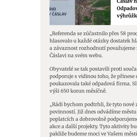
Čáslav h
Odpadová
výhrůž
„Referenda se zúčastnilo přes 58 pr
hlasovalo u každé otázky dostatek h
a závaznost rozhodnutí považujeme z
Čáslavi na svém webu.
Obyvatelé se tak postavili proti sou
podporuje s vidinou toho, že přinese
poukazovala také odpadová firma. Sli
výši 650 korun měsíčně.
„Rádi bychom podtrhli, že tyto nové 
povinností. Již dnes odvádíme městu
poplatcích a dobrovolně podporujeme
akce a další projekty. Tyto aktivity
pakliže budeme moci ve Vašem městě