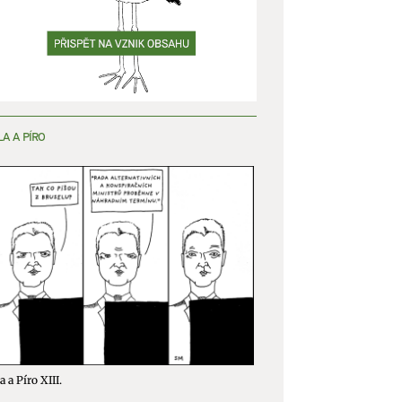
y aktivní
LA A PÍRO
a a Píro XIII.