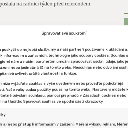
poslala na radnici týden před referendem.
vé samostatné působnosti zamezilo rozšiřování
Spravovat své soukromí
asovalo 3209 lidí, tedy 71 procent
 zúčastnily. Pro odpověď NE hlasovalo 885
poskytli co nejlepší služby, my a naši partneři používáme k ukládání 
 k informacím o zařízeních, technologie jako soubory cookies. Souhlas 
giemi nám a našim partnerům umožní zpracovávat osobní údaje, jako j
házení nebo jedinečná ID na tomto webu. Nesouhlas nebo odvolání souh
říznivě ovlivnit určité vlastnosti a funkce.
VE CZ hrozí, že bude doplácet městům
ny. Soud prodloužil lhůtu pro vymáhání
m níže vyjádřete souhlas s výše uvedeným nebo proveďte podrobnější
PR
tí. Vaše volby budou použity pouze na tomto webu. Nastavení můžete k
ů za skládky
včetně odvolání souhlasu, pomocí přepínačů v Zásadách cookies nebo
m na tlačítko Spravovat souhlas ve spodní části obrazovky.
i pouze o rozšíření skládky, ale také o dalších
dpadů týkají. Šlo především o to, aby nebylo
tiky
 pozemcích. Poslední otázka se týkala toho,
í a/nebo přístup k informacím v zařízení, Měření výkonu reklam, Měřen
av nadále po společnosti AVE CZ důsledně