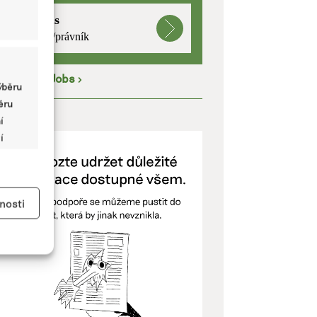
mutualus
právnička/právník
íce na
EkoJobs
>
ýběru
běru
ODPOŘTE NÁS
í
í
y aktivní
nosti
kladě