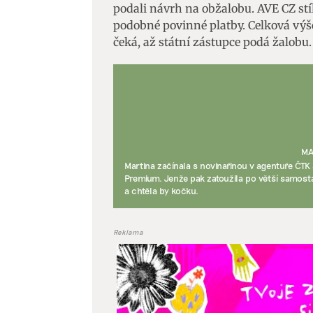
podali návrh na obžalobu. AVE CZ stí
podobné povinné platby. Celková výše
Zajišt
čeká, až státní zástupce podá žalobu.
odstra
Ukládá
MA
Martina začínala s novinařinou v agentuře ČTK
Premium. Jenže pak zatoužila po větší samosta
a chtěla by kočku.
Reklama