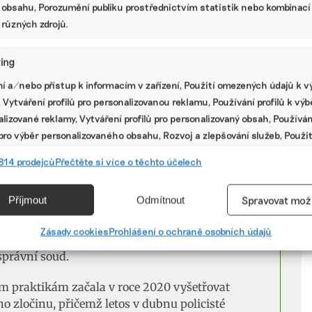
 obsahu, Porozumění publiku prostřednictvím statistik nebo kombinací
skládkování odpadu. Odpověď zněla rovněž ano.
 různých zdrojů.
dpuštění“ poplatků obyvatelům, městu ovšem
a je tak poměrně zásadní vzkaz současnému
ing
V
aromírem Strnadem (ČSSD a Nezávislí), které na
í a/nebo přístup k informacím v zařízení, Použití omezených údajů k v
skládky podporuje.
 Vytváření profilů pro personalizovanou reklamu, Používání profilů k vý
P
lizované reklamy, Vytváření profilů pro personalizovaný obsah, Používán
(STAN) boj s AVE CZ začal, protože firma
 pro výběr personalizovaného obsahu, Rozvoj a zlepšování služeb, Použit
ako takzvané konstrukční prvky skládky, z
ých údajů k výběru obsahu.
dpady. O peníze tak přicházela jak obecní kasa,
814 prodejců
Přečtěte si více o těchto účelech
 Podobné praktiky přitom AVE CZ uplatňovala
e
Vžd
 nad Jizerou, Mšeně a Hořovicích.
Příjmout
Odmítnout
Spravovat mož
vání a kombinování údajů z jiných zdrojů údajů, Propojení různých
le vede řada soudů. Základní skutečnost, že
í, Identifikace zařízení na základě automaticky přenášených
Zásady cookies
Prohlášení o ochraně osobních údajů
správně a kvůli tomu odváděla nižší částky,
cí.
správní soud.
ání přesných údajů o zeměpisné poloze, Identifikace zařízení na zá
ým praktikám začala v roce 2020 vyšetřovat
ě vyžádaných informací.
o zločinu, přičemž letos v dubnu policisté