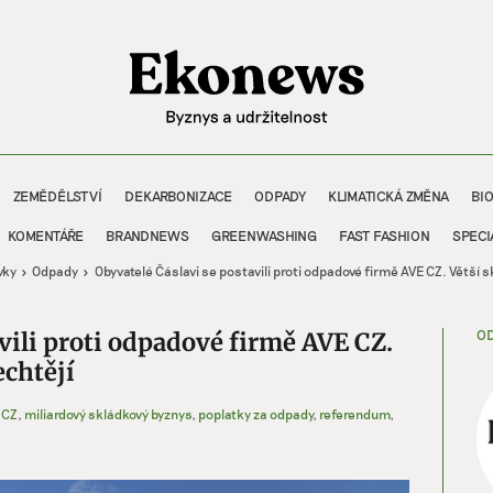
ZEMĚDĚLSTVÍ
DEKARBONIZACE
ODPADY
KLIMATICKÁ ZMĚNA
BI
KOMENTÁŘE
BRANDNEWS
GREENWASHING
FAST FASHION
SPECI
vky
Odpady
Obyvatelé Čáslavi se postavili proti odpadové firmě AVE CZ. Větší 
OD
vili proti odpadové firmě AVE CZ.
chtějí
 CZ
,
miliardový skládkový byznys
,
poplatky za odpady
,
referendum
,