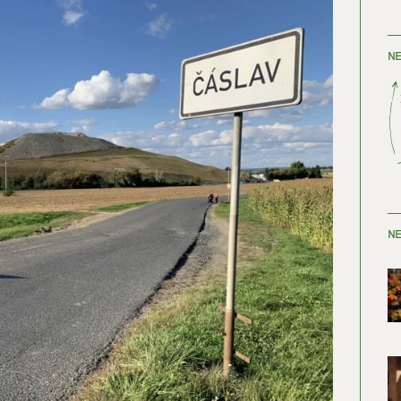
NE
NE