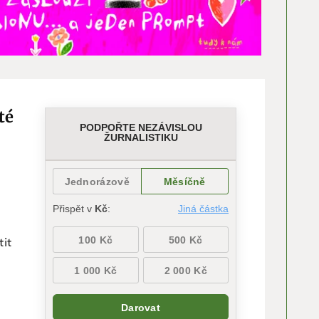
té
tit