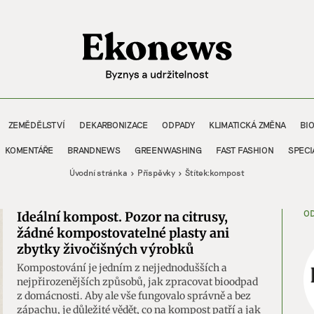
ZEMĚDĚLSTVÍ
DEKARBONIZACE
ODPADY
KLIMATICKÁ ZMĚNA
BI
KOMENTÁŘE
BRANDNEWS
GREENWASHING
FAST FASHION
SPECI
Úvodní stránka
Příspěvky
Štítek:
kompost
OD
Ideální kompost. Pozor na citrusy,
žádné kompostovatelné plasty ani
zbytky živočišných výrobků
Kompostování je jedním z nejjednodušších a
nejpřirozenějších způsobů, jak zpracovat bioodpad
z domácnosti. Aby ale vše fungovalo správně a bez
zápachu, je důležité vědět, co na kompost patří a jak