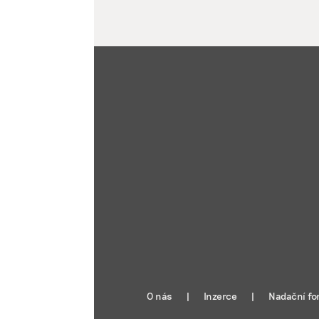
O nás
Inzerce
Nadační fo