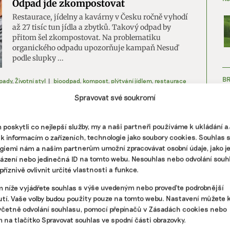
Odpad jde zkompostovat
Restaurace, jídelny a kavárny v Česku ročně vyhodí
až 27 tisíc tun jídla a zbytků. Takový odpad by
přitom šel zkompostovat. Na problematiku
organického odpadu upozorňuje kampaň Nesuď
podle slupky ...
B
pady
,
Životní styl
|
bioodpad
,
kompost
,
plýtvání jídlem
,
restaurace
Spravovat své soukromí
Organických hnojiv je pro zemědělce
málo, chemii nenahradí. Pomoci může
poskytli co nejlepší služby, my a naši partneři používáme k ukládání 
kompost
 k informacím o zařízeních, technologie jako soubory cookies. Souhlas 
Hnojení bez chemie není pro každého. Organické
giemi nám a našim partnerům umožní zpracovávat osobní údaje, jako j
hnojivo se na volném trhu sežene těžko, navíc
házení nebo jedinečná ID na tomto webu. Nesouhlas nebo odvolání souh
ZJ
obsahuje oproti průmyslově vyráběnému pouze
říznivě ovlivnit určité vlastnosti a funkce.
zlomek dusíku. Na pole se ho proto musí dodat
násobně ...
m níže vyjádřete souhlas s výše uvedeným nebo proveďte podrobnější
tí. Vaše volby budou použity pouze na tomto webu. Nastavení můžete k
včetně odvolání souhlasu, pomocí přepínačů v Zásadách cookies nebo
ví
|
bioodpady
,
hnojiva
,
kompost
,
zemědělství
m na tlačítko Spravovat souhlas ve spodní části obrazovky.