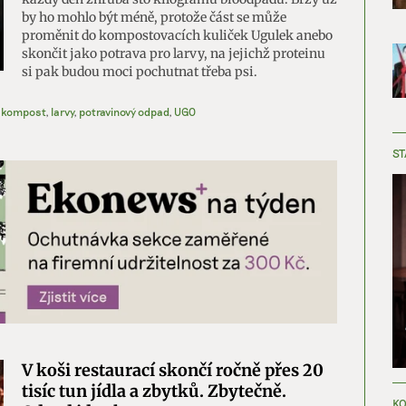
by ho mohlo být méně, protože část se může
proměnit do kompostovacích kuliček Ugulek anebo
skončit jako potrava pro larvy, na jejichž proteinu
si pak budou moci pochutnat třeba psi.
kompost
,
larvy
,
potravinový odpad
,
UGO
ST
V koši restaurací skončí ročně přes 20
tisíc tun jídla a zbytků. Zbytečně.
KO