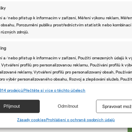
tiky
í a/nebo přístup k informacím v zařízení, Měření výkonu reklam, Měřen
 obsahu, Porozumění publiku prostřednictvím statistik nebo kombinací
 různých zdrojů.
ing
í a/nebo přístup k informacím v zařízení, Použití omezených údajů k v
 Vytváření profilů pro personalizovanou reklamu, Používání profilů k vý
lizované reklamy, Vytváření profilů pro personalizovaný obsah, Používán
 pro výběr personalizovaného obsahu, Rozvoj a zlepšování služeb, Použit
ých údajů k výběru obsahu.
PR
814 prodejců
Přečtěte si více o těchto účelech
e
Vžd
Příjmout
Odmítnout
Spravovat mož
vání a kombinování údajů z jiných zdrojů údajů, Propojení různých
í, Identifikace zařízení na základě automaticky přenášených
Zásady cookies
Prohlášení o ochraně osobních údajů
cí.