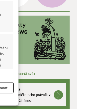
í
ýběru
běru
í
í
ÁCE, KTERÁ ZLEPŠÍ SVĚT
y aktivní
nosti
mutualus
Stáž: právnička nebo právník v
oblasti udržitelnosti