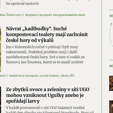
ho správně sestavit.
dna
,
Životní styl
|
bioplasty
,
kompost
,
kompostovatelné obaly
NE
Návrat „kadibudky“. Suché
kompostovací toalety mají zachránit
české hory od výkalů
Jen v Krkonoších ročně vysbírají čtyři tuny
exkrementů. Podobný problém mají i další
navštěvované české hory. Své o tom ví rodák ze
Šumavy Jan Šmatera, který se to snaží změnit
NE
 styl
|
české hory
,
kompost
,
suchá toaleta
,
výkaly
,
WC
Ze zbytků ovoce a zeleniny v síti UGO
mohou vzniknout Ugulky anebo je
spořádají larvy
V každé provozovně v síti UGO Salaterií vzniká
každý den zhruba sto kilogramů bioodpadu. Brzy už