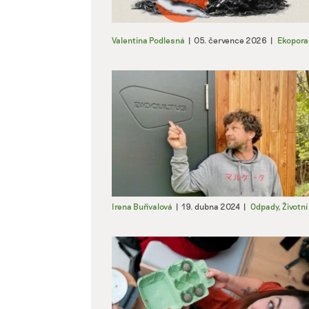
Valentina Podlesná
|
05. července 2026
|
Ekopora
Irena Buřívalová
|
19. dubna 2024
|
Odpady
,
Životní