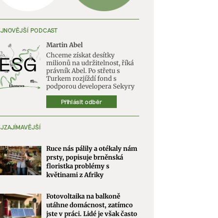
JNOVĚJŠÍ PODCAST
Martin Abel
Chceme získat desítky
milionů na udržitelnost, říká
právník Abel. Po střetu s
Turkem rozjíždí fond s
podporou developera Sekyry
Přihlásit odběr
JZAJÍMAVĚJŠÍ
Ruce nás pálily a otékaly nám
prsty, popisuje brněnská
floristka problémy s
květinami z Afriky
Fotovoltaika na balkoně
utáhne domácnost, zatímco
jste v práci. Lidé je však často