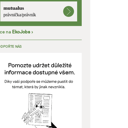
mutualus
kladě
právnička/právník
íce na
EkoJobs
>
y aktivní
ODPOŘTE NÁS