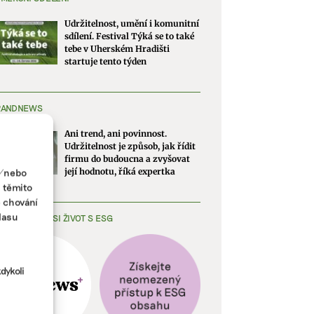
Udržitelnost, umění i komunitní
sdílení. Festival Týká se to také
tebe v Uherském Hradišti
startuje tento týden
RANDNEWS
Ani trend, ani povinnost.
Udržitelnost je způsob, jak řídit
firmu do budoucna a zvyšovat
a/nebo
její hodnotu, říká expertka
s těmito
e chování
lasu
EDNODUŠTE SI ŽIVOT S ESG
dykoli