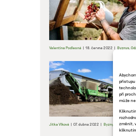
Valentina Podlesná
|
18. června 2022
|
Byznys
,
Od
Abychom 
přístupu
technolo
při proc
může nep
Kliknutí
rozhodnu
změnit, 
Jitka Vlková
|
07. dubna 2022
|
Byznys
,
Zemědělst
kliknutí