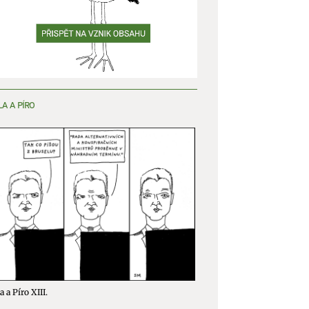
LA A PÍRO
a a Píro XIII.