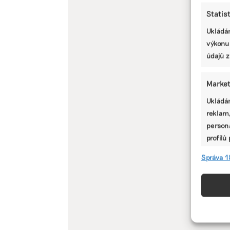
Statis
Ukládán
výkonu
údajů z
Market
Ukládán
reklam,
persona
profilů
omezen
Správa 1
Funkc
Přiřazo
zařízen
informa