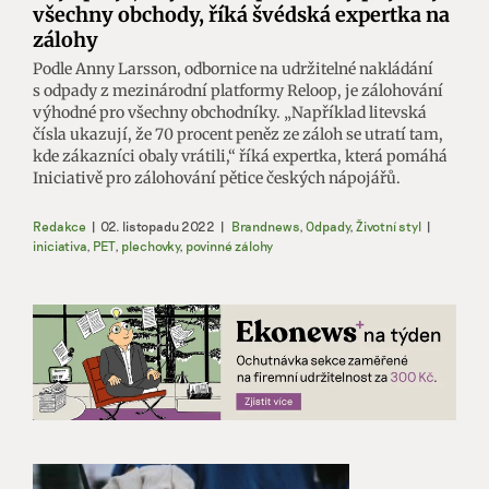
všechny obchody, říká švédská expertka na
zálohy
Podle Anny Larsson, odbornice na udržitelné nakládání
s odpady z mezinárodní platformy Reloop, je zálohování
výhodné pro všechny obchodníky. „Například litevská
čísla ukazují, že 70 procent peněz ze záloh se utratí tam,
kde zákazníci obaly vrátili,“ říká expertka, která pomáhá
Iniciativě pro zálohování pětice českých nápojářů.
Redakce
|
02. listopadu 2022
|
Brandnews
,
Odpady
,
Životní styl
|
iniciativa
,
PET
,
plechovky
,
povinné zálohy