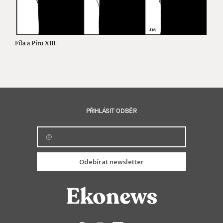
Fíla a Píro XIII.
PŘIHLÁSIT ODBĚR
Odebírat newsletter