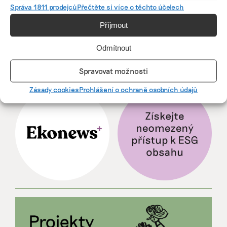
Správa 1811 prodejců
Přečtěte si více o těchto účelech
Ani trend, ani povinnost. Udržitelnost je
způsob, jak řídit firmu do budoucna a zvyšovat
Příjmout
její hodnotu, říká expertka
Odmítnout
Spravovat možnosti
ZJEDNODUŠTE SI ŽIVOT S ESG
Zásady cookies
Prohlášení o ochraně osobních údajů