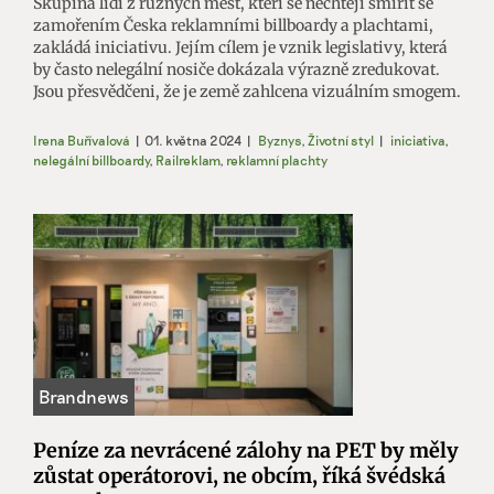
Skupina lidí z různých měst, kteří se nechtějí smířit se
zamořením Česka reklamními billboardy a plachtami,
zakládá iniciativu. Jejím cílem je vznik legislativy, která
by často nelegální nosiče dokázala výrazně zredukovat.
Jsou přesvědčeni, že je země zahlcena vizuálním smogem.
Irena Buřívalová
|
01. května 2024
|
Byznys
,
Životní styl
|
iniciativa
,
nelegální billboardy
,
Railreklam
,
reklamní plachty
Peníze za nevrácené zálohy na PET by měly
zůstat operátorovi, ne obcím, říká švédská