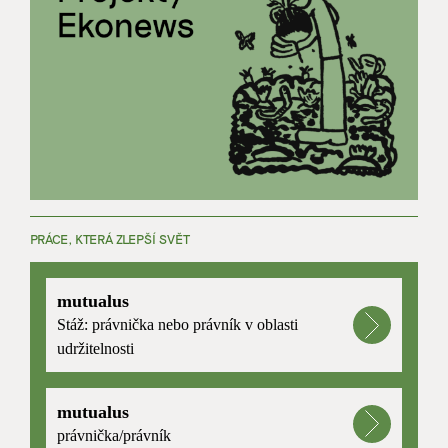
PRÁCE, KTERÁ ZLEPŠÍ SVĚT
mutualus
Stáž: právnička nebo právník v oblasti
udržitelnosti
mutualus
právnička/právník