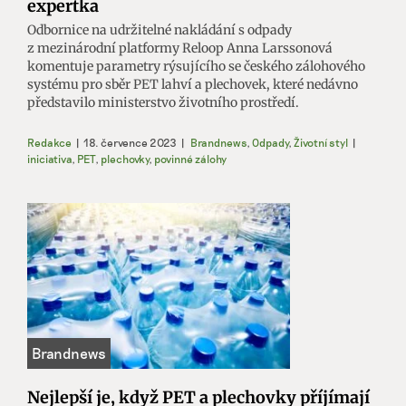
expertka
Odbornice na udržitelné nakládání s odpady
z mezinárodní platformy Reloop Anna Larssonová
komentuje parametry rýsujícího se českého zálohového
systému pro sběr PET lahví a plechovek, které nedávno
představilo ministerstvo životního prostředí.
Redakce
|
18. července 2023
|
Brandnews
,
Odpady
,
Životní styl
|
iniciativa
,
PET
,
plechovky
,
povinné zálohy
Nejlepší je, když PET a plechovky příjímají