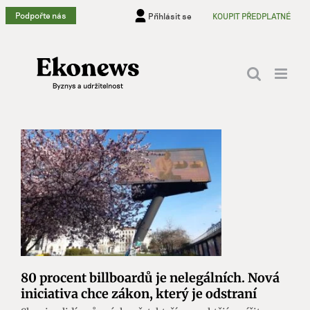
Přeskočit
Podpořte nás
Přihlásit se
KOUPIT PŘEDPLATNÉ
na
obsah
80 procent billboardů je nelegálních. Nová
iniciativa chce zákon, který je odstraní