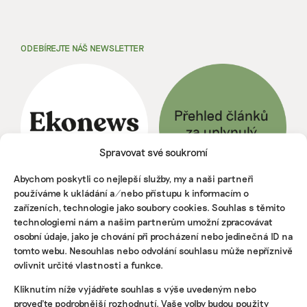
ODEBÍREJTE NÁŠ NEWSLETTER
Spravovat své soukromí
Abychom poskytli co nejlepší služby, my a naši partneři
používáme k ukládání a/nebo přístupu k informacím o
zařízeních, technologie jako soubory cookies. Souhlas s těmito
NEJNOVĚJŠÍ PODCAST
technologiemi nám a našim partnerům umožní zpracovávat
osobní údaje, jako je chování při procházení nebo jedinečná ID na
Martin Abel
tomto webu. Nesouhlas nebo odvolání souhlasu může nepříznivě
Chceme získat desítky milionů na
ovlivnit určité vlastnosti a funkce.
udržitelnost, říká právník Abel. Po střetu s
Turkem rozjíždí fond s podporou
developera Sekyry
Kliknutím níže vyjádřete souhlas s výše uvedeným nebo
proveďte podrobnější rozhodnutí. Vaše volby budou použity