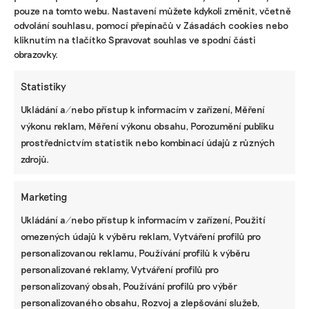
Přihlásit odběr
pouze na tomto webu. Nastavení můžete kdykoli změnit, včetně
odvolání souhlasu, pomocí přepínačů v Zásadách cookies nebo
NEJZAJÍMAVĚJŠÍ
kliknutím na tlačítko Spravovat souhlas ve spodní části
obrazovky.
Ruce nás pálily a otékaly nám prsty,
popisuje brněnská floristka problémy s
Statistiky
květinami z Afriky
Ukládání a/nebo přístup k informacím v zařízení, Měření
výkonu reklam, Měření výkonu obsahu, Porozumění publiku
Fotovoltaika na balkoně utáhne
prostřednictvím statistik nebo kombinací údajů z různých
domácnost, zatímco jste v práci. Lidé je
však často provozují načerno
zdrojů.
Kvůli Turkovi a Motoristům může Česko
Marketing
přijít o desítky miliard. Ve hře jsou
Ukládání a/nebo přístup k informacím v zařízení, Použití
akcelerační zóny i povolenky
omezených údajů k výběru reklam, Vytváření profilů pro
personalizovanou reklamu, Používání profilů k výběru
personalizované reklamy, Vytváření profilů pro
STÁHNĚTE SI NAŠE E-BOOKY
personalizovaný obsah, Používání profilů pro výběr
personalizovaného obsahu, Rozvoj a zlepšování služeb,