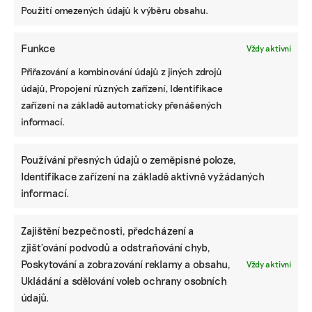
Použití omezených údajů k výběru obsahu.
Funkce
Vždy aktivní
Přiřazování a kombinování údajů z jiných zdrojů
údajů, Propojení různých zařízení, Identifikace
zařízení na základě automaticky přenášených
informací.
Používání přesných údajů o zeměpisné poloze,
Identifikace zařízení na základě aktivně vyžádaných
informací.
KOMERČNÍ SDĚLENÍ
Udržitelnost, umění i komunitní sdílení.
Zajištění bezpečnosti, předcházení a
Festival Týká se to také tebe v Uherském
zjišťování podvodů a odstraňování chyb,
Hradišti startuje tento týden
Poskytování a zobrazování reklamy a obsahu,
Vždy aktivní
Ukládání a sdělování voleb ochrany osobních
údajů.
BRANDNEWS