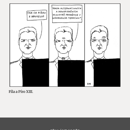
Fíla a Píro XIII.