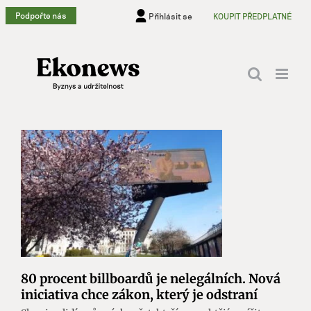
Přeskočit
Podpořte nás
Přihlásit se
KOUPIT PŘEDPLATNÉ
na
obsah
80 procent billboardů je nelegálních. Nová
iniciativa chce zákon, který je odstraní