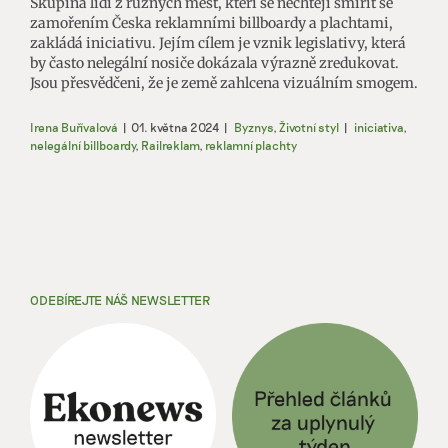
Skupina lidí z různých měst, kteří se nechtějí smířit se
zamořením Česka reklamními billboardy a plachtami,
zakládá iniciativu. Jejím cílem je vznik legislativy, která
by často nelegální nosiče dokázala výrazně zredukovat.
Jsou přesvědčeni, že je země zahlcena vizuálním smogem.
Irena Buřívalová
|
01. května 2024
|
Byznys
,
Životní styl
|
iniciativa
,
nelegální billboardy
,
Railreklam
,
reklamní plachty
ODEBÍREJTE NÁŠ NEWSLETTER