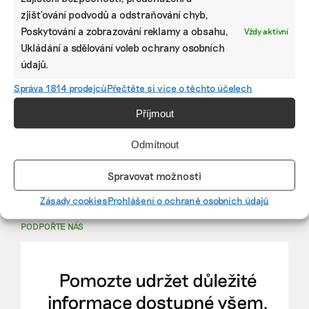
zjišťování podvodů a odstraňování chyb,
PRÁCE, KTERÁ ZLEPŠÍ SVĚT
Poskytování a zobrazování reklamy a obsahu,
Vždy aktivní
Ukládání a sdělování voleb ochrany osobních
mutualus
údajů.
Stáž: právnička nebo právník v oblasti
Správa 1814 prodejců
Přečtěte si více o těchto účelech
udržitelnosti
Příjmout
mutualus
Odmítnout
právnička/právník
Spravovat možnosti
Více na
EkoJobs
>
Zásady cookies
Prohlášení o ochraně osobních údajů
PODPOŘTE NÁS