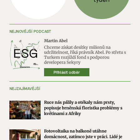
NEJNOVĚJŠÍ PODCAST
Martin Abel
Chceme získat desítky milionů na
udržitelnost, říká právník Abel. Po střetu s
Turkem rozjíždí fond s podporou
developera Sekyry
Přihlásit odběr
NEJZAJÍMAVĚJŠÍ
Ruce nás pálily a otékaly nám prsty,
popisuje brněnská floristka problémy s
květinami z Afriky
Fotovoltaika na balkoně utáhne
domácnost, zatímco jste v práci. Lidé je