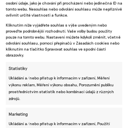
osobní údaje, jako je chování při procházení nebo jedinečná ID na
tomto webu. Nesouhlas nebo odvolání souhlasu může nepříznivě
ovlivnit určité vlastnosti a funkce.
KOMERČNÍ SDĚLENÍ
Kliknutím níže vyjádřete souhlas s výše uvedeným nebo
Udržitelnost, umění i komunitní sdílení.
proveďte podrobnější rozhodnutí. Vaše volby budou použity
Festival Týká se to také tebe v Uherském
pouze na tomto webu. Nastavení můžete kdykoli změnit, včetně
Hradišti startuje tento týden
odvolání souhlasu, pomocí přepínačů v Zásadách cookies nebo
kliknutím na tlačítko Spravovat souhlas ve spodní části
obrazovky.
BRANDNEWS
Statistiky
Ani trend, ani povinnost. Udržitelnost je
Ukládání a/nebo přístup k informacím v zařízení, Měření
způsob, jak řídit firmu do budoucna a zvyšovat
její hodnotu, říká expertka
výkonu reklam, Měření výkonu obsahu, Porozumění publiku
prostřednictvím statistik nebo kombinací údajů z různých
zdrojů.
ZJEDNODUŠTE SI ŽIVOT S ESG
Marketing
Ukládání a/nebo přístup k informacím v zařízení, Použití