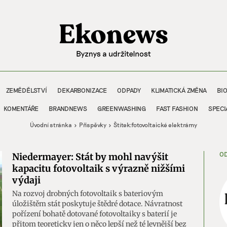
ZEMĚDĚLSTVÍ
DEKARBONIZACE
ODPADY
KLIMATICKÁ ZMĚNA
BI
KOMENTÁŘE
BRANDNEWS
GREENWASHING
FAST FASHION
SPECI
Úvodní stránka
Příspěvky
Štítek:
fotovoltaické elektrárny
OD
Niedermayer: Stát by mohl navýšit
kapacitu fotovoltaik s výrazně nižšími
výdaji
Na rozvoj drobných fotovoltaik s bateriovým
úložištěm stát poskytuje štědré dotace. Návratnost
pořízení bohatě dotované fotovoltaiky s baterií je
přitom teoreticky jen o něco lepší než té levnější bez