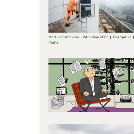
Martina Patočková
|
24. dubna 2023
|
Energetika
|
Praha