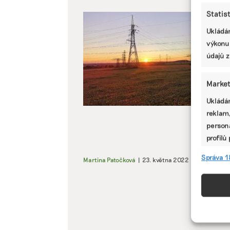
Statis
Ukládán
výkonu
údajů z
Market
Ukládán
reklam,
persona
profilů
omezen
Správa 1
Martina Patočková
|
23. května 2022
|
Energetika
Funkc
Přiřazo
zařízen
informa