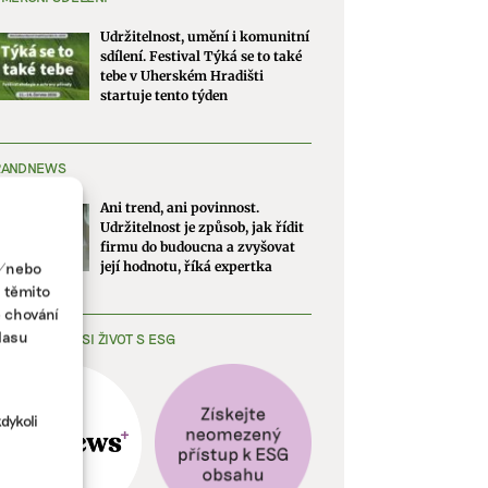
Udržitelnost, umění i komunitní
sdílení. Festival Týká se to také
tebe v Uherském Hradišti
startuje tento týden
RANDNEWS
Ani trend, ani povinnost.
Udržitelnost je způsob, jak řídit
firmu do budoucna a zvyšovat
a/nebo
její hodnotu, říká expertka
s těmito
e chování
lasu
EDNODUŠTE SI ŽIVOT S ESG
dykoli