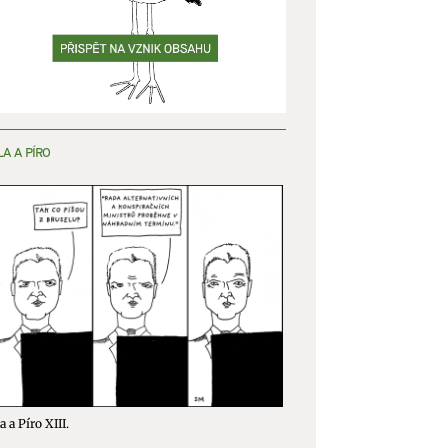
LA A PÍRO
a a Píro XIII.