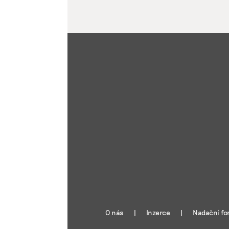
O nás
Inzerce
Nadační fo