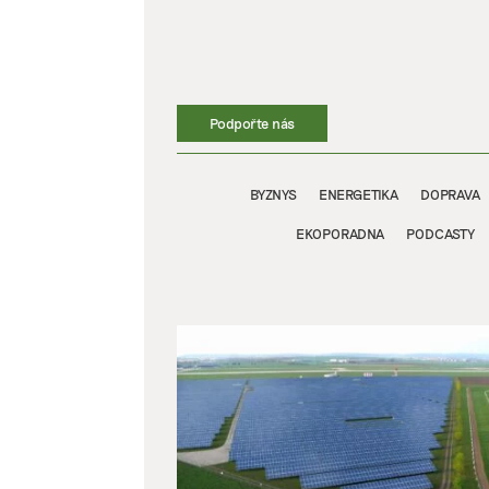
Přeskočit
na
obsah
Podpořte nás
BYZNYS
ENERGETIKA
DOPRAVA
EKOPORADNA
PODCASTY