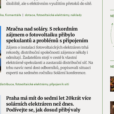
úložiště, ale s efektivním využitím přetoků do sítě.
ika
,
Komentáře
|
dotace
,
fotovoltaické elektrárny
,
náklady
NE
Mračna nad soláry. S rekordním
zájmem o fotovoltaiku přibylo
spekulantů a problémů s připojením
Zájem o instalaci fotovoltaických elektráren trhá
rekordy, distribuční společnosti zájemce někdy i
odmítají. Žadatelům stojí v cestě k vlastní
elektrárně spekulanti a zastaralá distribuční síť. Na
NE
trhu navíc není dost odborníků, popisovali situaci
experti na sedmém ročníku Solární konference.
distribuce
,
fotovoltaické elektrárny
,
připojení k síti
Praha má mít do sedmi let 20krát více
solárních elektráren než dnes.
Podívejte se, jak dosud přibývaly