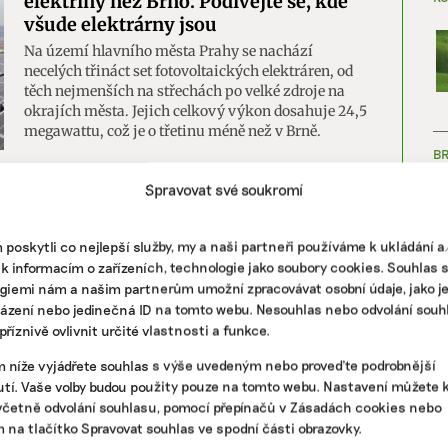
elektřiny než Brno. Podívejte se, kde
všude elektrárny jsou
Na území hlavního města Prahy se nachází
necelých třináct set fotovoltaických elektráren, od
těch nejmenších na střechách po velké zdroje na
okrajích města. Jejich celkový výkon dosahuje 24,5
megawattu, což je o třetinu méně než v Brně.
B
|
fotovoltaické elektrárny
,
Praha
Spravovat své soukromí
Jak se postupně „rozsvěcelo“ Brno.
poskytli co nejlepší služby, my a naši partneři používáme k ukládání 
Rozvoj fotovoltaiky během posledních
 k informacím o zařízeních, technologie jako soubory cookies. Souhlas 
šestnácti let
giemi nám a našim partnerům umožní zpracovávat osobní údaje, jako j
Obnovitelné zdroje mění charakter energetického
házení nebo jedinečná ID na tomto webu. Nesouhlas nebo odvolání souh
ZJ
průmyslu. Místo několika velkých elektráren, které
říznivě ovlivnit určité vlastnosti a funkce.
zajišťují stabilní dodávku energie, vznikají desítky
menších výroben získávajících energii z
m níže vyjádřete souhlas s výše uvedeným nebo proveďte podrobnější
obnovitelných zdrojů.
tí. Vaše volby budou použity pouze na tomto webu. Nastavení můžete k
včetně odvolání souhlasu, pomocí přepínačů v Zásadách cookies nebo
m na tlačítko Spravovat souhlas ve spodní části obrazovky.
ntáře
|
Brno
,
fotovoltaické elektrárny
,
fotovoltaika
,
mapa