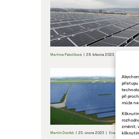
Martina Patočková
|
29. března 2023
|
Energetika
Abychom 
přístupu
technolo
při proc
může nep
Kliknutí
rozhodnu
změnit, 
kliknutí
Martin Dvořák
|
23. února 2023
|
Energetika
,
Kome