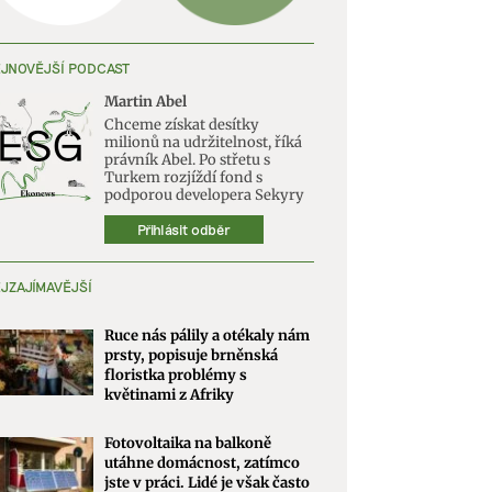
JNOVĚJŠÍ PODCAST
Martin Abel
Chceme získat desítky
milionů na udržitelnost, říká
právník Abel. Po střetu s
Turkem rozjíždí fond s
podporou developera Sekyry
Přihlásit odběr
JZAJÍMAVĚJŠÍ
Ruce nás pálily a otékaly nám
prsty, popisuje brněnská
floristka problémy s
květinami z Afriky
Fotovoltaika na balkoně
utáhne domácnost, zatímco
jste v práci. Lidé je však často