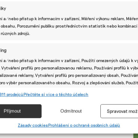
tiky
Státy by neměly budovat energetickou
soběstačnost bezhlavě. Důležité je
í a/nebo přístup k informacím v zařízení, Měření výkonu reklam, Měřen
systém promyslet společně
 obsahu, Porozumění publiku prostřednictvím statistik nebo kombinací
Země by se neměly snažit o energetickou
 různých zdrojů.
soběstačnost, ale o co nejlepší spolupráci. Shodli se
na tom účastníci jednoho z panelů konference o
ing
udržitelných financích think thanku ISFC, která se
konala během uplynulého týdnu v Praze. „Pokud se
í a/nebo přístup k informacím v zařízení, Použití omezených údajů k v
země budou snažit být nezávislé jedna na druhé,
 Vytváření profilů pro personalizovanou reklamu, Používání profilů k vý
výsledky budou strašné,“ uvedl Balázs Felsmann
lizované reklamy, Vytváření profilů pro personalizovaný obsah, Používán
působící v Regional Centre for Energy Policy
Research.
 pro výběr personalizovaného obsahu, Rozvoj a zlepšování služeb, Použit
ých údajů k výběru obsahu.
PR
811 prodejců
Přečtěte si více o těchto účelech
|
fotovoltaické elektrárny
,
investice
,
obnovitelné zdroje
,
soláry
e
Vžd
Příjmout
Odmítnout
Spravovat mož
vání a kombinování údajů z jiných zdrojů údajů, Propojení různých
Předchozí
1
2
í, Identifikace zařízení na základě automaticky přenášených
Zásady cookies
Prohlášení o ochraně osobních údajů
cí.