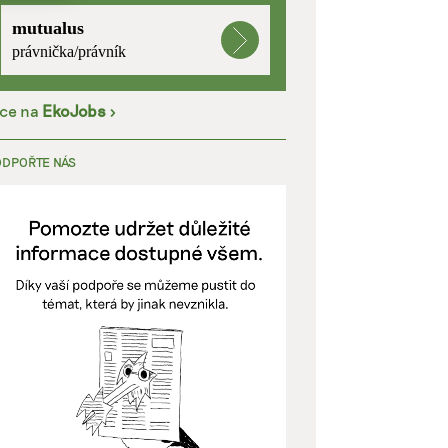
mutualus
kladě
právnička/právník
íce na
EkoJobs
>
y aktivní
ODPOŘTE NÁS