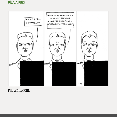
FÍLA A PÍRO
Fíla a Píro XIII.