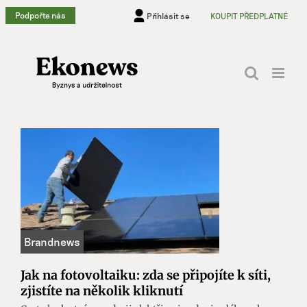
Přeskočit
Podpořte nás
Přihlásit se
KOUPIT PŘEDPLATNÉ
na
obsah
Jak na fotovoltaiku: zda se připojíte k síti,
zjistíte na několik kliknutí