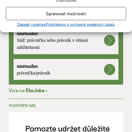
Odmítnout
Spravovat možnosti
PRÁCE, KTERÁ ZLEPŠÍ SVĚT
Zásady cookies
Prohlášení o ochraně osobních údajů
mutualus
Stáž: právnička nebo právník v oblasti
udržitelnosti
mutualus
právnička/právník
Více na
EkoJobs
>
PODPOŘTE NÁS