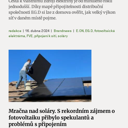
Cesta k vlastnímu zdroji elektřiny je od minulého roku
jednodušší. Díky mapě připojitelnosti distribuční
společnosti EG.D si lze z domova ověřit, jak velký výkon
síť v daném místě pojme.
redakce
|
16. dubna 2024
|
Brandnews
|
E.ON
,
EG.D
,
fotovoltaická
elektrárna
,
FVE
,
připojení k síti
,
soláry
Mračna nad soláry. S rekordním zájmem o
fotovoltaiku přibylo spekulantů a
problémů s připojením