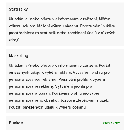
Statistiky
Ukládání a/nebo přístup k informacím v zařízení, Měření
výkonu reklam, Měření výkonu obsahu, Porozumění publiku
KOMERČNÍ SDĚLENÍ
prostřednictvím statistik nebo kombinací údajů z různých
Udržitelnost, umění i komunitní sdílení.
zdrojů.
Festival Týká se to také tebe v Uherském
Hradišti startuje tento týden
Marketing
Ukládání a/nebo přístup k informacím v zařízení, Použití
omezených údajů k výběru reklam, Vytváření profilů pro
BRANDNEWS
personalizovanou reklamu, Používání profilů k výběru
Ani trend, ani povinnost. Udržitelnost je
personalizované reklamy, Vytváření profilů pro
způsob, jak řídit firmu do budoucna a zvyšovat
personalizovaný obsah, Používání profilů pro výběr
její hodnotu, říká expertka
personalizovaného obsahu, Rozvoj a zlepšování služeb,
Použití omezených údajů k výběru obsahu.
ZJEDNODUŠTE SI ŽIVOT S ESG
Funkce
Vždy aktivní