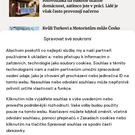
Fotovoltaika na balkoně utáhne
domácnost, zatímco jste v práci. Lidé je
však často provozují načerno
Kvůli Turkovi a Motoristům může Česko
přijít o desítky miliard. Ve hře jsou
Spravovat své soukromí
akcelerační zóny i povolenky
Abychom poskytli co nejlepší služby, my a naši partneři
používáme k ukládání a/nebo přístupu k informacím o
STÁHNĚTE SI NAŠE E-BOOKY
zařízeních, technologie jako soubory cookies. Souhlas s těmito
technologiemi nám a našim partnerům umožní zpracovávat
osobní údaje, jako je chování při procházení nebo jedinečná ID na
tomto webu. Nesouhlas nebo odvolání souhlasu může nepříznivě
ovlivnit určité vlastnosti a funkce.
Kliknutím níže vyjádřete souhlas s výše uvedeným nebo
proveďte podrobnější rozhodnutí. Vaše volby budou použity
pouze na tomto webu. Nastavení můžete kdykoli změnit, včetně
odvolání souhlasu, pomocí přepínačů v Zásadách cookies nebo
kliknutím na tlačítko Spravovat souhlas ve spodní části
obrazovky.