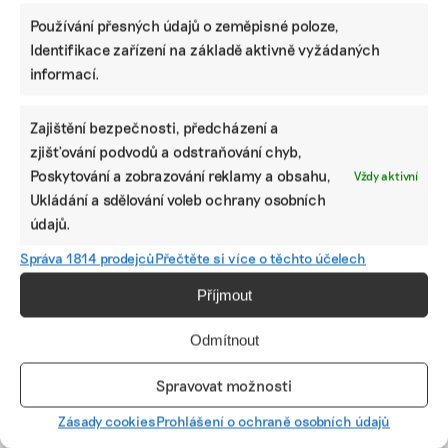
Používání přesných údajů o zeměpisné poloze,
Identifikace zařízení na základě aktivně vyžádaných
informací.
ODEBÍREJTE NÁŠ NEWSLETTER
Zajištění bezpečnosti, předcházení a
zjišťování podvodů a odstraňování chyb,
Poskytování a zobrazování reklamy a obsahu,
Vždy aktivní
Ukládání a sdělování voleb ochrany osobních
údajů.
Správa 1814 prodejců
Přečtěte si více o těchto účelech
Příjmout
Odmítnout
NEJNOVĚJŠÍ PODCAST
Spravovat možnosti
Martin Abel
Chceme získat desítky milionů na
Zásady cookies
Prohlášení o ochraně osobních údajů
udržitelnost, říká právník Abel. Po střetu s
Turkem rozjíždí fond s podporou