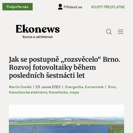
Přeskočit
Podpořte nás
Přihlásit se
KOUPIT PŘEDPLATNÉ
na
obsah
Jak se postupně „rozsvěcelo“ Brno.
Rozvoj fotovoltaiky během
posledních šestnácti let
Martin Dvořák
|
23. února 2023
|
Energetika
,
Komentáře
|
Brno
,
fotovoltaické elektrárny
,
fotovoltaika
,
mapa
Zobrazit
větší
obrázek