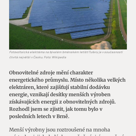
Fotovoltaická elektrárna na bývalém brněnském letišti Tuřany je v současnosti
čtvrtá největší v Česku. Foto: Wikipedia
Obnovitelné zdroje mění charakter
energetického průmyslu. Místo několika velkých
elektráren, které zajišťují stabilní dodávku
energie, vznikají desítky menších výroben
získávajících energii z obnovitelných zdrojů.
Rozhodl jsem se zjistit, jak tomu bylo v
posledních letech v Brně.
Menší výrobny jsou roztroušené na mnoha