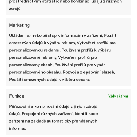
prostřednictvím statistik nebo kombinací údajů z různých
zdrojů.
SDÍLET
Marketing
Facebook
X
LinkedIn
Ukládání a/nebo přístup k informacím v zařízení, Použití
omezených údajů k výběru reklam, Vytváření profilů pro
personalizovanou reklamu, Používání profilů k výběru
PODOBNÉ PŘÍSPĚVKY
personalizované reklamy, Vytváření profilů pro
personalizovaný obsah, Používání profilů pro výběr
personalizovaného obsahu, Rozvoj a zlepšování služeb,
Použití omezených údajů k výběru obsahu.
Komentář:
Komentář:
Komentář:
Motoristé našli
Vlny veder
Řešením
Funkce
Vždy aktivní
recept na
nezastaví
problémů
vedro.
klimatizace
automobilového
Přiřazování a kombinování údajů z jiných zdrojů
Úředníkům na
pro každou
průmyslu je
údajů, Propojení různých zařízení, Identifikace
MŽP nabídli
domácnost, i
rychlejší
zařízení na základě automaticky přenášených
led
když si to
přechod k
někteří politici
elektromobilitě
informací.
myslí