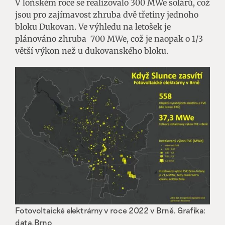
V loňském roce se realizovalo 300 MWe solárů, což
jsou pro zajímavost zhruba dvě třetiny jednoho
bloku Dukovan. Ve výhledu na letošek je
plánováno zhruba 700 MWe, což je naopak o 1/3
větší výkon než u dukovanského bloku.
Fotovoltaické elektrárny v roce 2022 v Brně. Grafika:
data.Brno