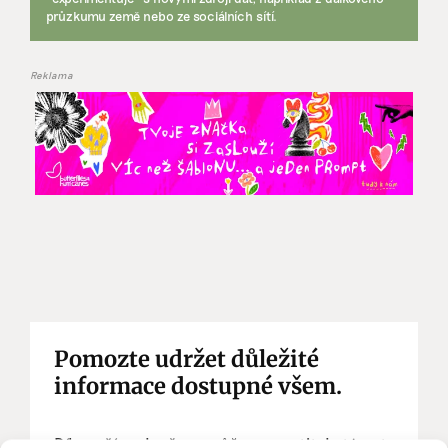
průzkumu země nebo ze sociálních sítí.
Reklama
Pomozte udržet důležité
informace dostupné všem.
Díky vaší podpoře se můžeme pustit do témat,