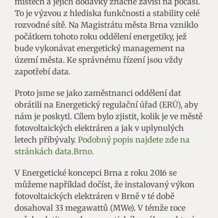
místech a jejich dodávky značně závisí na počasí.
To je výzvou z hlediska funkčnosti a stability celé
rozvodné sítě. Na Magistrátu města Brna vzniklo
počátkem tohoto roku oddělení energetiky, jež
bude vykonávat energetický management na
území města. Ke správnému řízení jsou vždy
zapotřebí data.
Proto jsme se jako zaměstnanci oddělení dat
obrátili na Energetický regulační úřad (ERÚ), aby
nám je poskytl. Cílem bylo zjistit, kolik je ve městě
fotovoltaických elektráren a jak v uplynulých
letech přibývaly.
Podobný popis najdete zde na
stránkách data.Brno.
V Energetické koncepci Brna z roku 2016 se
můžeme například dočíst, že instalovaný výkon
fotovoltaických elektráren v Brně v té době
dosahoval 33 megawattů (MWe). V témže roce