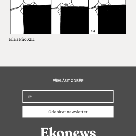
Fíla a Píro XIII.
PŘIHLÁSIT ODBĚR
Odebírat newsletter