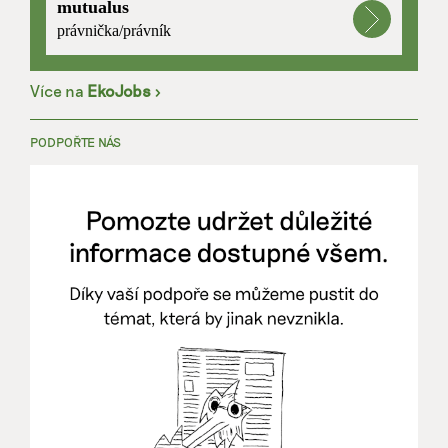
mutualus
právnička/právník
Více na
EkoJobs
>
PODPOŘTE NÁS