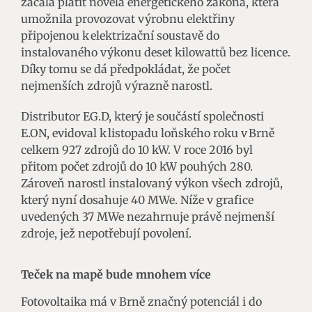
začala platit novela energetického zákona, která
umožnila provozovat výrobnu elektřiny
připojenou k elektrizační soustavě do
instalovaného výkonu deset kilowattů bez licence.
Díky tomu se dá předpokládat, že počet
nejmenších zdrojů výrazně narostl.
Distributor EG.D, který je součástí společnosti
E.ON, evidoval k listopadu loňského roku v Brně
celkem 927 zdrojů do 10 kW. V roce 2016 byl
přitom počet zdrojů do 10 kW pouhých 280.
Zároveň narostl instalovaný výkon všech zdrojů,
který nyní dosahuje 40 MWe. Níže v grafice
uvedených 37 MWe nezahrnuje právě nejmenší
zdroje, jež nepotřebují povolení.
Teček na mapě bude mnohem více
Fotovoltaika má v Brně značný potenciál i do