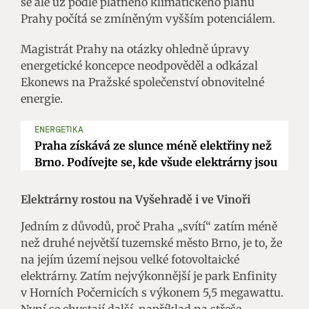
se ale už podle platného klimatického plánu
Prahy počítá se zmíněným vyšším potenciálem.
Magistrát Prahy na otázky ohledně úpravy
energetické koncepce neodpověděl a odkázal
Ekonews na Pražské společenství obnovitelné
energie.
ENERGETIKA
Praha získává ze slunce méně elektřiny než
Brno. Podívejte se, kde všude elektrárny jsou
Elektrárny rostou na Vyšehradě i ve Vinoři
Jedním z důvodů, proč Praha „svítí“ zatím méně
než druhé největší tuzemské město Brno, je to, že
na jejím území nejsou velké fotovoltaické
elektrárny. Zatím nejvýkonnější je park Enfinity
v Horních Počernicích s výkonem 5,5 megawattu.
Nyní se chystají další, například na střeše