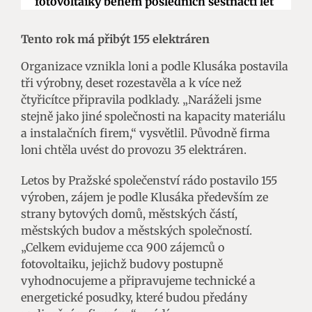
fotovoltaiky během posledních šestnácti let
Tento rok má přibýt 155 elektráren
Organizace vznikla loni a podle Klusáka postavila
tři výrobny, deset rozestavěla a k více než
čtyřicítce připravila podklady. „Naráželi jsme
stejně jako jiné společnosti na kapacity materiálu
a instalačních firem,“ vysvětlil. Původně firma
loni chtěla uvést do provozu 35 elektráren.
Letos by Pražské společenství rádo postavilo 155
výroben, zájem je podle Klusáka především ze
strany bytových domů, městských částí,
městských budov a městských společností.
„Celkem evidujeme cca 900 zájemců o
fotovoltaiku, jejichž budovy postupně
vyhodnocujeme a připravujeme technické a
energetické posudky, které budou předány