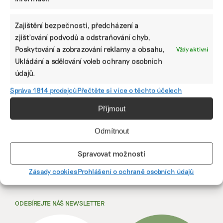
PODOBNÉ PŘÍSPĚVKY
Zajištění bezpečnosti, předcházení a
zjišťování podvodů a odstraňování chyb,
Poskytování a zobrazování reklamy a obsahu,
Vždy aktivní
Nejdřív najde
Retardační,
Politici
Ukládání a sdělování voleb ochrany osobních
vadný panel.
nikoli
rozsévají mýty
údajů.
Pak pomůže s
akcelerační
a lidé jsou
ESG reportem
zóny. Z
naštvaní a
Správa 1814 prodejců
Přečtěte si více o těchto účelech
aneb Jak umělá
nástroje na
zklamaní,
inteligence
urychlení
uvádí analytik
Příjmout
pomáhá ČEZ
staveb
Martin Abel
větrníků se
Odmítnout
stává brzda
Spravovat možnosti
Zásady cookies
Prohlášení o ochraně osobních údajů
ODEBÍREJTE NÁŠ NEWSLETTER