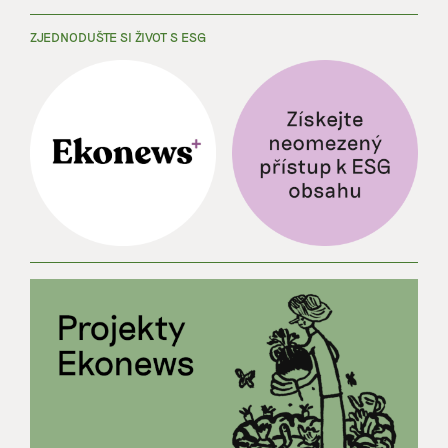
ZJEDNODUŠTE SI ŽIVOT S ESG