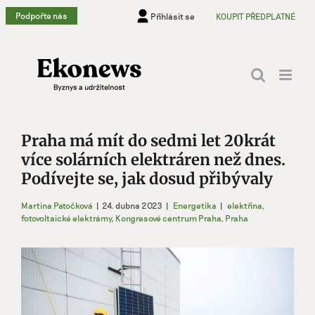
Přeskočit
Podpořte nás
Přihlásit se
KOUPIT PŘEDPLATNÉ
na
obsah
Praha má mít do sedmi let 20krát
více solárních elektráren než dnes.
Podívejte se, jak dosud přibývaly
Martina Patočková
|
24. dubna 2023
|
Energetika
|
elektřina
,
fotovoltaické elektrárny
,
Kongresové centrum Praha
,
Praha
Zobrazit
větší
obrázek