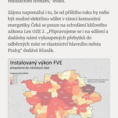
realizačním firmám,“ uvádí.
Zájmu napomáhá i to, že od příštího roku by mělo
být možné elektřinu sdílet v rámci komunitní
energetiky. Čeká se pouze na schválení klíčového
zákona Lex OZE 2. „Připravujeme se i na sdílení a
dodávky námi vykoupených přebytků do
odběrných míst ve vlastnictví hlavního města
Prahy,“ dodává Klusák.