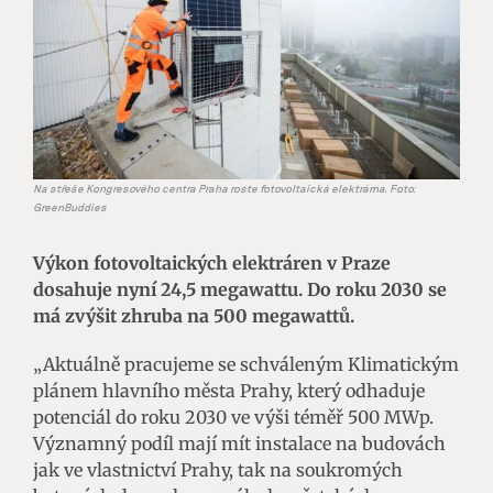
Na střeše Kongresového centra Praha roste fotovoltaická elektrárna. Foto:
GreenBuddies
Výkon fotovoltaických elektráren v Praze
dosahuje nyní 24,5 megawattu. Do roku 2030 se
má zvýšit zhruba na 500 megawattů.
„Aktuálně pracujeme se schváleným Klimatickým
plánem hlavního města Prahy, který odhaduje
potenciál do roku 2030 ve výši téměř 500 MWp.
Významný podíl mají mít instalace na budovách
jak ve vlastnictví Prahy, tak na soukromých