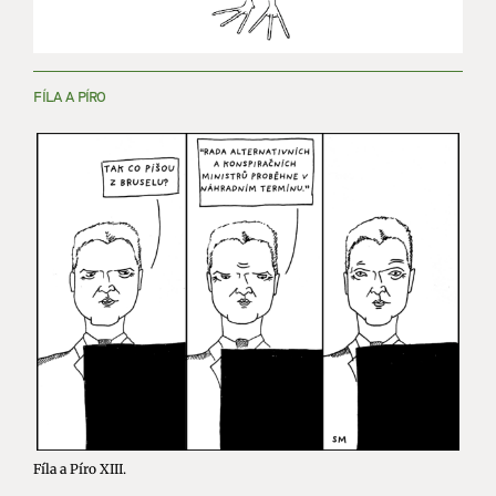
FÍLA A PÍRO
Fíla a Píro XIII.