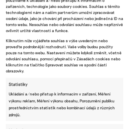
používáme k ukládání a/nebo přístupu k informacím o
zařízeních, technologie jako soubory cookies. Souhlas s těmito
technologiemi nám a našim partnerům umožní zpracovávat
osobní údaje, jako je chování při procházení nebo jedinečná ID na
tomto webu. Nesouhlas nebo odvolání souhlasu může nepříznivě
ovlivnit určité vlastnosti a funkce.
Kliknutím níže vyjádřete souhlas s výše uvedeným nebo
proveďte podrobnější rozhodnutí. Vaše volby budou použity
Pomozte udržet důležité
pouze na tomto webu. Nastavení můžete kdykoli změnit, včetně
odvolání souhlasu, pomocí přepínačů v Zásadách cookies nebo
informace dostupné všem.
kliknutím na tlačítko Spravovat souhlas ve spodní části
obrazovky.
Díky vaší podpoře se můžeme pustit do témat,
Statistiky
která by jinak nevznikla.
Ukládání a/nebo přístup k informacím v zařízení, Měření
Přispějte na vznik obsahu.
výkonu reklam, Měření výkonu obsahu, Porozumění publiku
prostřednictvím statistik nebo kombinací údajů z různých
zdrojů.