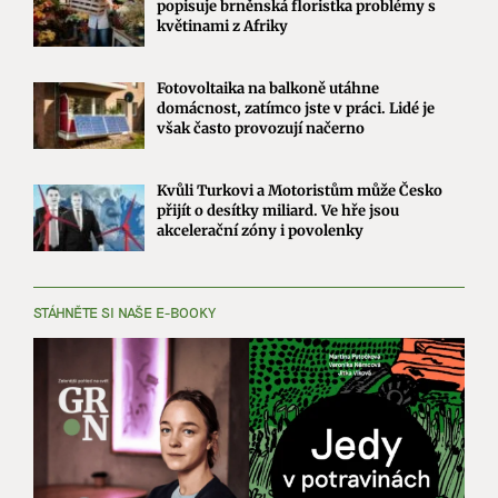
popisuje brněnská floristka problémy s
květinami z Afriky
Fotovoltaika na balkoně utáhne
domácnost, zatímco jste v práci. Lidé je
však často provozují načerno
Kvůli Turkovi a Motoristům může Česko
přijít o desítky miliard. Ve hře jsou
akcelerační zóny i povolenky
STÁHNĚTE SI NAŠE E-BOOKY