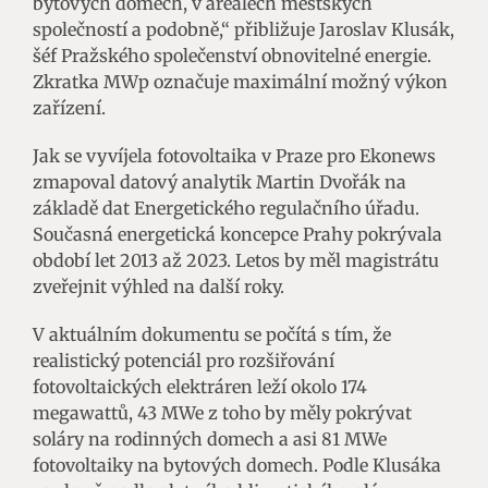
bytových domech, v areálech městských
společností a podobně,“ přibližuje Jaroslav Klusák,
šéf Pražského společenství obnovitelné energie.
Zkratka MWp označuje maximální možný výkon
zařízení.
Jak se vyvíjela fotovoltaika v Praze pro Ekonews
zmapoval datový analytik Martin Dvořák na
základě dat Energetického regulačního úřadu.
Současná energetická koncepce Prahy pokrývala
období let 2013 až 2023. Letos by měl magistrátu
zveřejnit výhled na další roky.
V aktuálním dokumentu se počítá s tím, že
realistický potenciál pro rozšiřování
fotovoltaických elektráren leží okolo 174
megawattů, 43 MWe z toho by měly pokrývat
soláry na rodinných domech a asi 81 MWe
fotovoltaiky na bytových domech. Podle Klusáka