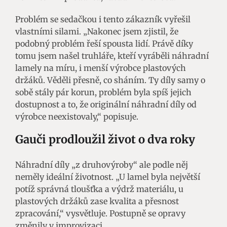
Problém se sedačkou i tento zákazník vyřešil
vlastními silami. „Nakonec jsem zjistil, že
podobný problém řeší spousta lidí. Právě díky
tomu jsem našel truhláře, kteří vyráběli náhradní
lamely na míru, i menší výrobce plastových
držáků. Věděli přesně, co sháním. Ty díly samy o
sobě stály pár korun, problém byla spíš jejich
dostupnost a to, že originální náhradní díly od
výrobce neexistovaly,“ popisuje.
Gauči prodloužil život o dva roky
Náhradní díly „z druhovýroby“ ale podle něj
neměly ideální životnost. „U lamel byla největší
potíž správná tloušťka a výdrž materiálu, u
plastových držáků zase kvalita a přesnost
zpracování,“ vysvětluje. Postupně se opravy
změnily v improvizaci.