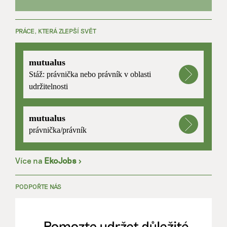
PRÁCE, KTERÁ ZLEPŠÍ SVĚT
mutualus
Stáž: právnička nebo právník v oblasti
udržitelnosti
mutualus
právnička/právník
Více na
EkoJobs
>
PODPOŘTE NÁS