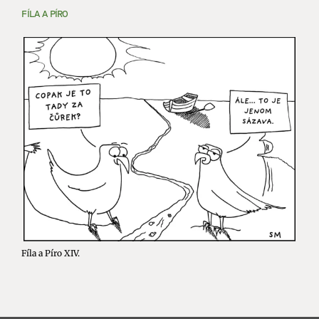
FÍLA A PÍRO
Fíla a Píro XIV.