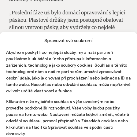
„Poslední fáze už bylo domácí opravování s lepicí
páskou. Plastové držáky jsem postupně obaloval
silnou vrstvou pásky, aby vydržely co nejdelé
pohromadě. Fungovalo to vždy jen nějakou dobu,
Spravovat své soukromí
než se zase něco uvolnilo nebo prasklo,“ popisuje.
Abychom poskytli co nejlepší služby, my a naši partneři
Domácí opravy podle něj prodloužily životnost
používáme k ukládání a/nebo přístupu k informacím o
gauče asi o dva roky. Celkově v domácnosti sloužil
zařízeních, technologie jako soubory cookies. Souhlas s těmito
necelých deset let, než skončil ve sběrném dvoře.
technologiemi nám a našim partnerům umožní zpracovávat
„Koupil jsem nový, ale po této zkušenosti už nebyl
osobní údaje, jako je chování při procházení nebo jedinečná ID na
tomto webu. Nesouhlas nebo odvolání souhlasu může nepříznivě
z Ikey,“ dodává.
ovlivnit určité vlastnosti a funkce.
Ikea připouští, že situace, kdy konkrétní náhradní
Kliknutím níže vyjádřete souhlas s výše uvedeným nebo
díl nelze dodat, nastávají, podle společnosti jde ale
proveďte podrobnější rozhodnutí. Vaše volby budou použity
spíše o výjimečné případy. Dostupnost
pouze na tomto webu. Nastavení můžete kdykoli změnit, včetně
jednotlivých komponentů závisí mimo jiné na
odvolání souhlasu, pomocí přepínačů v Zásadách cookies nebo
kliknutím na tlačítko Spravovat souhlas ve spodní části
konstrukci výrobku, bezpečnostních požadavcích
obrazovky.
i zájmu ze strany zákazníků.