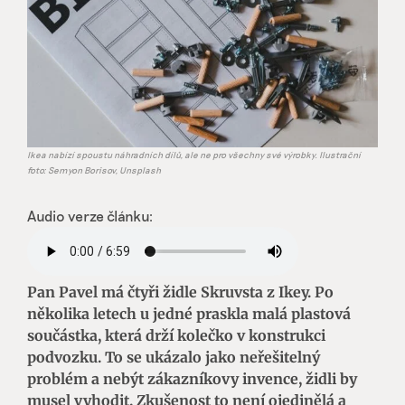
Ikea nabízí spoustu náhradních dílů, ale ne pro všechny své výrobky. Ilustrační
foto: Semyon Borisov, Unsplash
Audio verze článku:
Pan Pavel má čtyři židle Skruvsta z Ikey. Po
několika letech u jedné praskla malá plastová
součástka, která drží kolečko v konstrukci
podvozku. To se ukázalo jako neřešitelný
problém a nebýt zákazníkovy invence, židli by
musel vyhodit. Zkušenost to není ojedinělá a