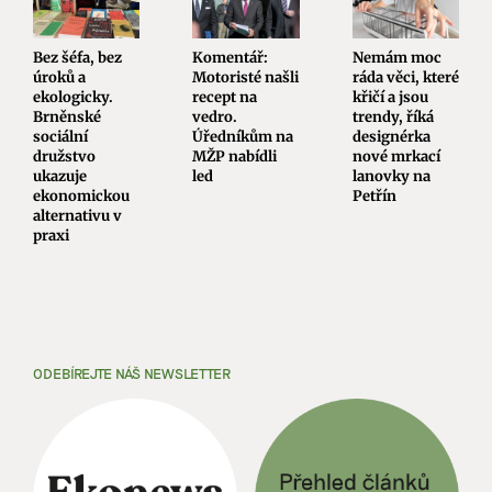
Bez šéfa, bez
Komentář:
Nemám moc
úroků a
Motoristé našli
ráda věci, které
ekologicky.
recept na
křičí a jsou
Brněnské
vedro.
trendy, říká
sociální
Úředníkům na
designérka
družstvo
MŽP nabídli
nové mrkací
ukazuje
led
lanovky na
ekonomickou
Petřín
alternativu v
praxi
ODEBÍREJTE NÁŠ NEWSLETTER