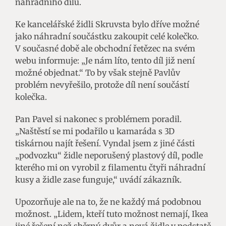
náhradního dílu.
Ke kancelářské židli Skruvsta bylo dříve možné
jako náhradní součástku zakoupit celé kolečko.
V současné době ale obchodní řetězec na svém
webu informuje: „Je nám líto, tento díl již není
možné objednat.“ To by však stejně Pavlův
problém nevyřešilo, protože díl není součástí
kolečka.
Pan Pavel si nakonec s problémem poradil.
„Naštěstí se mi podařilo u kamaráda s 3D
tiskárnou najít řešení. Vyndal jsem z jiné části
„podvozku“ židle neporušený plastový díl, podle
kterého mi on vyrobil z filamentu čtyři náhradní
kusy a židle zase funguje,“ uvádí zákazník.
Upozorňuje ale na to, že ne každý má podobnou
možnost. „Lidem, kteří tuto možnost nemají, Ikea
jiné řešení než sběrný dvůr a nová židle v podstatě