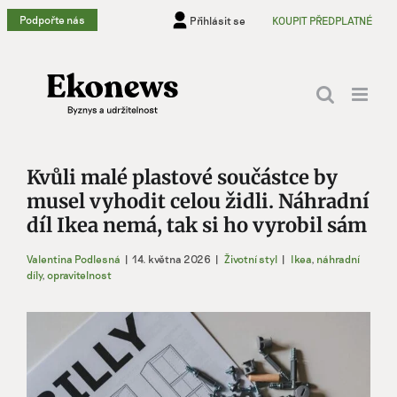
Přeskočit
Podpořte nás
Přihlásit se
KOUPIT PŘEDPLATNÉ
na
obsah
Kvůli malé plastové součástce by
musel vyhodit celou židli. Náhradní
díl Ikea nemá, tak si ho vyrobil sám
Valentina Podlesná
|
14. května 2026
|
Životní styl
|
Ikea
,
náhradní
díly
,
opravitelnost
Zobrazit
větší
obrázek