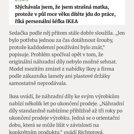
Slýchávala jsem, že jsem strašná matka,
protože v půl roce věku dítěte jdu do práce,
říká personální šéfka IKEA
Sedačka podle něj přitom stále dobře sloužila. „Jen
bylo potřeba jednou za čas dotáhnout šrouby,
protože každodenní používání bylo znát,“
popisuje. Problém spočíval opět v tom, že
originální náhradní díly nebylo možné sehnat.
Model mezitím zmizel z nabídky Ikey a firma
podle zákazníka lamely ani plastové držáky
samostatně neprodávala.
Ikea uvádí, že náhradní díly ke svým výrobkům
nabízí několik let po ukončení prodeje. „Náhradní
díly standardně nabízíme přibližně až tři roky po
ukončení prodeje výrobku. Jedná se o orientační
dobu, která se může lišit v závislosti na
konkrétním produktu,“ uvádí Richterová.