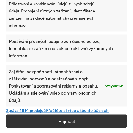
Přiřazování a kombinování údajů z jiných zdrojů
údajů, Propojení různých zařízení, Identifikace
zařízení na základě automaticky přenášených
informací.
Pomozte udržet důležité
Používání přesných údajů o zeměpisné poloze,
informace dostupné všem.
Identifikace zařízení na základě aktivně vyžádaných
informací.
Díky vaší podpoře se můžeme pustit do témat,
která by jinak nevznikla.
Zajištění bezpečnosti, předcházení a
Přispějte na vznik obsahu.
zjišťování podvodů a odstraňování chyb,
Poskytování a zobrazování reklamy a obsahu,
Vždy aktivní
Ukládání a sdělování voleb ochrany osobních
údajů.
Správa 1814 prodejců
Přečtěte si více o těchto účelech
Příjmout