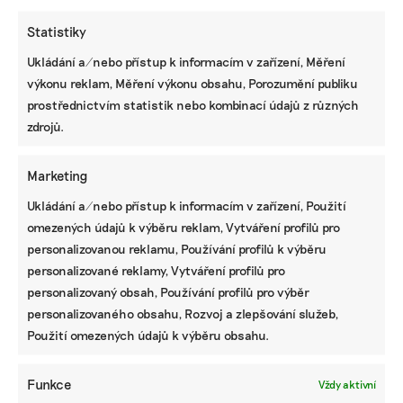
Statistiky
Ukládání a/nebo přístup k informacím v zařízení, Měření
výkonu reklam, Měření výkonu obsahu, Porozumění publiku
prostřednictvím statistik nebo kombinací údajů z různých
zdrojů.
VALENTINA PODLESNÁ
Valentina vystudovala Univerzitu Karlovu, kde získala
magisterský titul v oboru sociální a kulturní ekologie, předtím
Marketing
také bakalářský titul v oboru žurnalistiky. Zajímá se o
komunitní zahrady i výrobu ekologických pracích prášků.
Ukládání a/nebo přístup k informacím v zařízení, Použití
omezených údajů k výběru reklam, Vytváření profilů pro
personalizovanou reklamu, Používání profilů k výběru
Reklama
personalizované reklamy, Vytváření profilů pro
personalizovaný obsah, Používání profilů pro výběr
personalizovaného obsahu, Rozvoj a zlepšování služeb,
Použití omezených údajů k výběru obsahu.
Funkce
Vždy aktivní