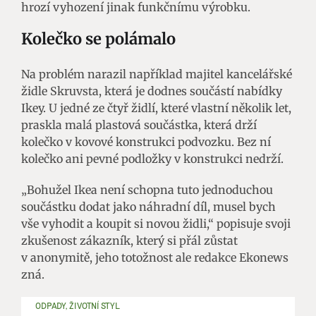
hrozí vyhození jinak funkčnímu výrobku.
Kolečko se polámalo
Na problém narazil například majitel kancelářské
židle Skruvsta, která je dodnes součástí nabídky
Ikey. U jedné ze čtyř židlí, které vlastní několik let,
praskla malá plastová součástka, která drží
kolečko v kovové konstrukci podvozku. Bez ní
kolečko ani pevné podložky v konstrukci nedrží.
„Bohužel Ikea není schopna tuto jednoduchou
součástku dodat jako náhradní díl, musel bych
vše vyhodit a koupit si novou židli,“ popisuje svoji
zkušenost zákazník, který si přál zůstat
v anonymitě, jeho totožnost ale redakce Ekonews
zná.
ODPADY, ŽIVOTNÍ STYL