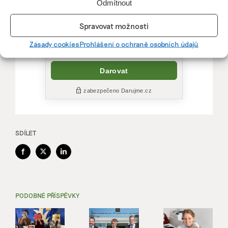
Odmítnout
Spravovat možnosti
Zásady cookies
Prohlášení o ochraně osobních údajů
SDÍLET
Facebook
X
LinkedIn
PODOBNÉ PŘÍSPĚVKY