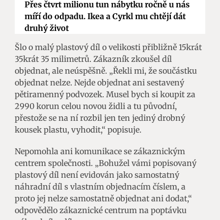
Přes čtvrt milionu tun nábytku ročně u nás
míří do odpadu. Ikea a Cyrkl mu chtějí dát
druhý život
Šlo o malý plastový díl o velikosti přibližně 15krát
35krát 35 milimetrů. Zákazník zkoušel díl
objednat, ale neúspěšně. „Řekli mi, že součástku
objednat nelze. Nejde objednat ani sestavený
pětiramenný podvozek. Musel bych si koupit za
2990 korun celou novou židli a tu původní,
přestože se na ní rozbil jen ten jediný drobný
kousek plastu, vyhodit,“ popisuje.
Nepomohla ani komunikace se zákaznickým
centrem společnosti. „Bohužel vámi popisovaný
plastový díl není evidován jako samostatný
náhradní díl s vlastním objednacím číslem, a
proto jej nelze samostatně objednat ani dodat,“
odpovědělo zákaznické centrum na poptávku