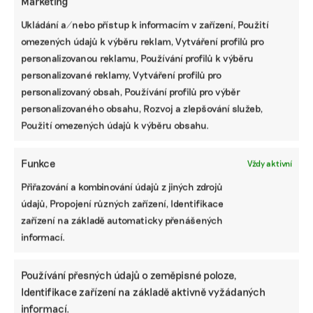
Marketing
Jiří Štický
|
06. května 2023
|
ESG
,
Zemědělství
|
emise CO2
,
Ukládání a/nebo přístup k informacím v zařízení, Použití
offsety
,
sázení stromů
,
Sázíme Česko
omezených údajů k výběru reklam, Vytváření profilů pro
personalizovanou reklamu, Používání profilů k výběru
personalizované reklamy, Vytváření profilů pro
personalizovaný obsah, Používání profilů pro výběr
personalizovaného obsahu, Rozvoj a zlepšování služeb,
Použití omezených údajů k výběru obsahu.
Funkce
Vždy aktivní
Přiřazování a kombinování údajů z jiných zdrojů
údajů, Propojení různých zařízení, Identifikace
Nechali jsme si spočítat uhlíkovou stopu,
zařízení na základě automaticky přenášených
abychom nedělali věci naslepo, říká
informací.
manažer udržitelnosti
Vladimír Víšek přišel do společnosti Prusa Research před
Používání přesných údajů o zeměpisné poloze,
více než rokem a půl, aby nastavil strategii udržitelnosti.
Identifikace zařízení na základě aktivně vyžádaných
Začali průzkumem mezi zaměstnanci, změřili uhlíkovou
informací.
stopu, oslovili všechny větší dodavatele, jak si stojí v