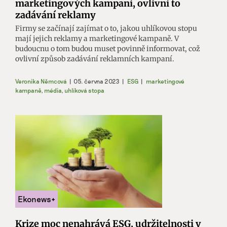
marketingových kampaní, ovlivní to
zadávání reklamy
Firmy se začínají zajímat o to, jakou uhlíkovou stopu
mají jejich reklamy a marketingové kampaně. V
budoucnu o tom budou muset povinně informovat, což
ovlivní způsob zadávání reklamních kampaní.
Veronika Němcová
|
05. června 2023
|
ESG
|
marketingové
kampaně
,
média
,
uhlíková stopa
Krize moc nenahrává ESG, udržitelnosti v