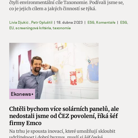
čtyři environmentální cíle Taxonomie. Podívali jsme se,
co je jejich cílem a jakých činností se týká.
Lívia Djukić
,
Petr Opluštil
|
18. dubna 2023
|
ESG
,
Komentáře
|
ESG
,
EU
,
screeningová kritéria
,
taxonomie
Chtěli bychom více solárních panelů, ale
nedostali jsme od ČEZ povolení, říká šéf
firmy Emco
Na trhu je spousta inovací, které umožňují skloubit
udržitelnost i dobrý byznys, myslí si šéf české