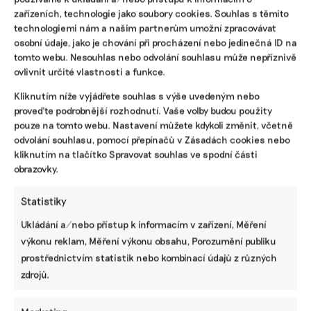
zařízeních, technologie jako soubory cookies. Souhlas s těmito
technologiemi nám a našim partnerům umožní zpracovávat
osobní údaje, jako je chování při procházení nebo jedinečná ID na
tomto webu. Nesouhlas nebo odvolání souhlasu může nepříznivě
ovlivnit určité vlastnosti a funkce.
Kliknutím níže vyjádřete souhlas s výše uvedeným nebo
proveďte podrobnější rozhodnutí. Vaše volby budou použity
pouze na tomto webu. Nastavení můžete kdykoli změnit, včetně
odvolání souhlasu, pomocí přepínačů v Zásadách cookies nebo
Klamou lidi jak prodejci předražených
kliknutím na tlačítko Spravovat souhlas ve spodní části
obrazovky.
hrnců, říká o kampani Sázíme Česko šéf
univerzitních lesů
Statistiky
Projekt Sázíme Česko vsadil na emotivní a nákladný
marketing na sociálních sítích. K výsadbě stromků tím
Ukládání a/nebo přístup k informacím v zařízení, Měření
přitáhl tisíce lidí, kteří od Sázíme Česko nakoupili
výkonu reklam, Měření výkonu obsahu, Porozumění publiku
sazeničky po 69 korunách a jako dobrovolníci je zdarma
prostřednictvím statistik nebo kombinací údajů z různých
sází v holinách po kůrovci. Sázíme Česko slibovalo
zdrojů.
obnovu lesů v ČR a zpomalení klimatických změn, podle
kritiků kampaně však jde spíš o tvrdý byznys a zelené
lhaní.