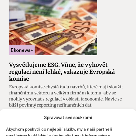
Vysvětlujeme ESG. Víme, že vyhovět
regulaci není lehké, vzkazuje Evropská
komise
Evropská komise chystá řadu návrhů, které mají sloužit
finančnímu sektoru a velkým firmám k tomu, aby se
mohly vyrovnat s regulací v oblasti taxonomie. Navíc se
blíží povinný reporting nefinančních dat.
Spravovat své soukromí
Martina Patočková
|
17. května 2023
|
ESG
|
ESG
,
nefinanční
reporting
,
rating
,
taxonomie
Abychom poskytli co nejlepší služby, my a naši partneři
používáme k ukládání a/nebo přístupu k informacím o