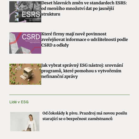
Deset hlavních změn ve standardech ESRS:
od menšího množství dat po jasnější
strukturu
Které firmy mají nově povinnost
zveřejňovat informace o udržitelnosti podle
CSRD a odkdy
Jak vybrat správný ESG nástroj: srovnání
programů, které pomohou s vytvořením
nefinanční zprávy
Lidé v ESG
Od čokolády k pivu. Prazdroj má novou posilu
starající se o bezpečnost zaměstnanců