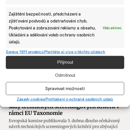
udržitelnosti oni.
Zajištění bezpečnosti, předcházení a
Martina Patočková
|
26. dubna 2023
|
Byznys
,
ESG
|
ESG
,
Prusa
zjišťování podvodů a odstraňování chyb,
Research
,
udržitelnost
Poskytování a zobrazování reklamy a obsahu,
Vždy aktivní
Ukládání a sdělování voleb ochrany osobních
údajů.
Správa 1811 prodejců
Přečtěte si více o těchto účelech
Příjmout
Odmítnout
Spravovat možnosti
Evropská komise publikovala návrh další
Zásady cookies
Prohlášení o ochraně osobních údajů
sady technických screeningových kritérií v
rámci EU Taxonomie
Evropská komise publikovala 5. dubna dlouho očekávaný
návrh technických screeningových kritérií pro zbývající