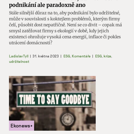
podnikání ale paradoxně ano
Stále silnější důraz na to, aby podnikání bylo udržitelné,
může v souvislosti s koktejlem problémů, kterým firmy
čelí, působit dost nepatřičně. Není se co divit – copak má
smysl zatěžovat firmy s ekologií v době, kdy jejich
existenci ohrožuje vysoká cena energií, inflace či pokles
utrácení domácností?
Ladislav Tyll
|
31. května 2023
|
ESG
,
Komentáře
|
ESG
,
krize
,
udržitelnost