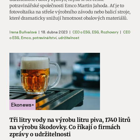
potravinářské společnosti Emco Martin Jahoda. Ať je to
fotovoltaika na střeše výrobního závodu nebo balicí stroje,
které dramaticky snižují hmotnost obalových materiálů.
Irena Buřívalová
|
18. dubna 2023
|
CEO o ESG
,
ESG
,
Rozhovory
|
CEO
o ESG
,
Emco
,
potravinářství
,
udržitelnost
Tři litry vody na výrobu litru piva, 1740 litrů
na výrobu škodovky. Co říkají o firmách
zprávy o udržitelnosti