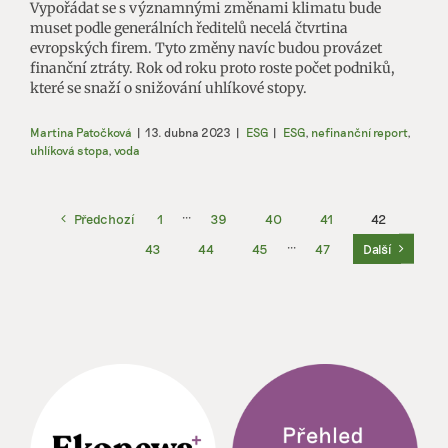
Vypořádat se s významnými změnami klimatu bude
muset podle generálních ředitelů necelá čtvrtina
evropských firem. Tyto změny navíc budou provázet
finanční ztráty. Rok od roku proto roste počet podniků,
které se snaží o snižování uhlíkové stopy.
Martina Patočková
|
13. dubna 2023
|
ESG
|
ESG
,
nefinanční report
,
uhlíková stopa
,
voda
Předchozí
1
···
39
40
41
42
43
44
45
···
47
Další