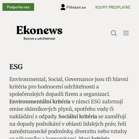
Přeskočit
Podpořte nás
Přihlásit se
KOUPIT PŘEDPLATNÉ
na
obsah
ESG
Environmental, Social, Governance jsou tři hlavní
kritéria pro hodnocení udržitelnosti a
společenských dopadů firem a organizací.
Environmentální kritéria
v rámci ESG zahrnují
emise skleníkových plynů, spotřebu vody či
nakládání s odpady.
Sociální kritéria
se zaměřují
na dopady podnikání v oblasti lidských práv, řeší
zaměstnanecké podmínky, diverzitu nebo vztahy
se zákazníky a komunitami. Mezi
kritéria