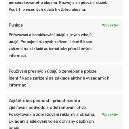
personalizovaného obsahu, Rozvoj a zlepšování služeb,
Použití omezených údajů k výběru obsahu.
Jak už dnes pracovat s ESRS 2.0 a pro koho
budou upravené standardy platit
Funkce
Vždy aktivní
Přiřazování a kombinování údajů z jiných zdrojů
údajů, Propojení různých zařízení, Identifikace
Deset hlavních změn ve standardech ESRS:
zařízení na základě automaticky přenášených
od menšího množství dat po jasnější
informací.
strukturu
Používání přesných údajů o zeměpisné poloze,
Které firmy mají nově povinnost
Identifikace zařízení na základě aktivně vyžádaných
zveřejňovat informace o udržitelnosti podle
informací.
CSRD a odkdy
Zajištění bezpečnosti, předcházení a
Jak vybrat správný ESG nástroj: srovnání
zjišťování podvodů a odstraňování chyb,
programů, které pomohou s vytvořením
Poskytování a zobrazování reklamy a obsahu,
Vždy aktivní
nefinanční zprávy
Ukládání a sdělování voleb ochrany osobních
údajů.