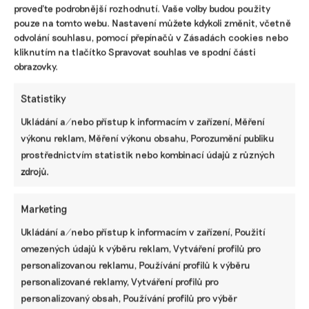
proveďte podrobnější rozhodnutí. Vaše volby budou použity
pouze na tomto webu. Nastavení můžete kdykoli změnit, včetně
odvolání souhlasu, pomocí přepínačů v Zásadách cookies nebo
kliknutím na tlačítko Spravovat souhlas ve spodní části
obrazovky.
Statistiky
Ukládání a/nebo přístup k informacím v zařízení, Měření
výkonu reklam, Měření výkonu obsahu, Porozumění publiku
prostřednictvím statistik nebo kombinací údajů z různých
zdrojů.
Marketing
Návrh pěti nejdůležitějších změn
Taxonomie EU. Méně byrokracie, duplicit i
Ukládání a/nebo přístup k informacím v zařízení, Použití
nesmyslných požadavků
omezených údajů k výběru reklam, Vytváření profilů pro
personalizovanou reklamu, Používání profilů k výběru
personalizované reklamy, Vytváření profilů pro
Základní přehled, jak se nově připravit na
nefinanční reporting podle standardů ESRS
personalizovaný obsah, Používání profilů pro výběr