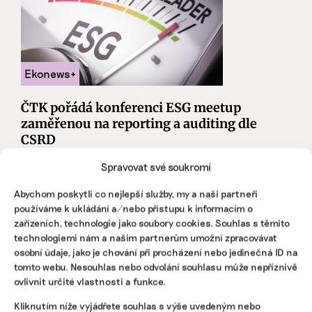
ČTK pořádá konferenci ESG meetup
zaměřenou na reporting a auditing dle
CSRD
Od ledna 2025 se stává ESG reporting povinností pro další
Spravovat své soukromí
velkou skupinu firem. Ale již dnes dopadá na celé
dodavatelské řetězce. Jak k ESG přistoupily některé přední
Abychom poskytli co nejlepší služby, my a naši partneři
české společnosti? Jak se budou výstupy auditovat? A
používáme k ukládání a/nebo přístupu k informacím o
jakým způsobem nejlépe ESG komunikovat?
zařízeních, technologie jako soubory cookies. Souhlas s těmito
technologiemi nám a našim partnerům umožní zpracovávat
ČTK
|
07. října 2024
|
ESG
,
Komerční sdělení
|
ČTK meetup
,
osobní údaje, jako je chování při procházení nebo jedinečná ID na
konference
tomto webu. Nesouhlas nebo odvolání souhlasu může nepříznivě
ovlivnit určité vlastnosti a funkce.
Kliknutím níže vyjádřete souhlas s výše uvedeným nebo