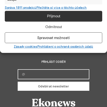
Správa 1811 prodejců
Přečtěte si více o těchto účelech
Lidé v ESG
Příjmout
Od čokolády k pivu. Prazdroj má novou posilu
starající se o bezpečnost zaměstnanců
Odmítnout
Spravovat možnosti
Zásady cookies
Prohlášení o ochraně osobních údajů
PŘIHLÁSIT ODBĚR
Odebírat newsletter