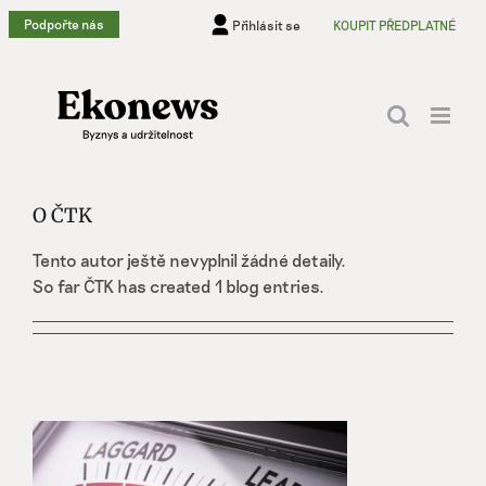
Přeskočit
Podpořte nás
Přihlásit se
KOUPIT PŘEDPLATNÉ
na
obsah
O
ČTK
Tento autor ještě nevyplnil žádné detaily.
So far ČTK has created 1 blog entries.