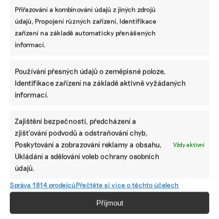
Přiřazování a kombinování údajů z jiných zdrojů
údajů, Propojení různých zařízení, Identifikace
Které firmy mají nově povinnost
zařízení na základě automaticky přenášených
zveřejňovat informace o udržitelnosti podle
informací.
CSRD a odkdy
Používání přesných údajů o zeměpisné poloze,
Jak vybrat správný ESG nástroj: srovnání
Identifikace zařízení na základě aktivně vyžádaných
programů, které pomohou s vytvořením
informací.
nefinanční zprávy
Zajištění bezpečnosti, předcházení a
zjišťování podvodů a odstraňování chyb,
Lidé v ESG
Poskytování a zobrazování reklamy a obsahu,
Vždy aktivní
Od čokolády k pivu. Prazdroj má novou posilu
Ukládání a sdělování voleb ochrany osobních
starající se o bezpečnost zaměstnanců
údajů.
Správa 1814 prodejců
Přečtěte si více o těchto účelech
Příjmout