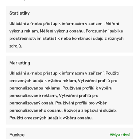
Statistiky
Ukládání a/nebo přístup k informacím v zařízení, Měření
výkonu reklam, Měření výkonu obsahu, Porozumění publiku
Návrh pěti nejdůležitějších změn
prostřednictvím statistik nebo kombinací údajů z různých
Taxonomie EU. Méně byrokracie, duplicit i
nesmyslných požadavků
zdrojů.
Marketing
Základní přehled, jak se nově připravit na
nefinanční reporting podle standardů ESRS
Ukládání a/nebo přístup k informacím v zařízení, Použití
omezených údajů k výběru reklam, Vytváření profilů pro
personalizovanou reklamu, Používání profilů k výběru
personalizované reklamy, Vytváření profilů pro
Jak už dnes pracovat s ESRS 2.0 a pro koho
budou upravené standardy platit
personalizovaný obsah, Používání profilů pro výběr
personalizovaného obsahu, Rozvoj a zlepšování služeb,
Použití omezených údajů k výběru obsahu.
Deset hlavních změn ve standardech ESRS:
od menšího množství dat po jasnější
Funkce
Vždy aktivní
strukturu