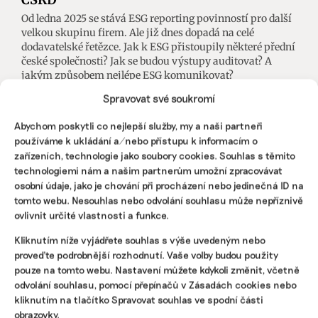
Od ledna 2025 se stává ESG reporting povinností pro další
velkou skupinu firem. Ale již dnes dopadá na celé
dodavatelské řetězce. Jak k ESG přistoupily některé přední
české společnosti? Jak se budou výstupy auditovat? A
jakým způsobem nejlépe ESG komunikovat?
Spravovat své soukromí
ČTK
|
07. října 2024
|
ESG
,
Komerční sdělení
|
ČTK meetup
,
konference
Abychom poskytli co nejlepší služby, my a naši partneři
používáme k ukládání a/nebo přístupu k informacím o
zařízeních, technologie jako soubory cookies. Souhlas s těmito
technologiemi nám a našim partnerům umožní zpracovávat
osobní údaje, jako je chování při procházení nebo jedinečná ID na
tomto webu. Nesouhlas nebo odvolání souhlasu může nepříznivě
ovlivnit určité vlastnosti a funkce.
Kliknutím níže vyjádřete souhlas s výše uvedeným nebo
proveďte podrobnější rozhodnutí. Vaše volby budou použity
pouze na tomto webu. Nastavení můžete kdykoli změnit, včetně
odvolání souhlasu, pomocí přepínačů v Zásadách cookies nebo
kliknutím na tlačítko Spravovat souhlas ve spodní části
obrazovky.