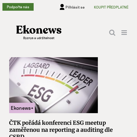
Přeskočit
Podpořte nás
Přihlásit se
KOUPIT PŘEDPLATNÉ
na
obsah
ČTK pořádá konferenci ESG meetup
zaměřenou na reporting a auditing dle
CSRD