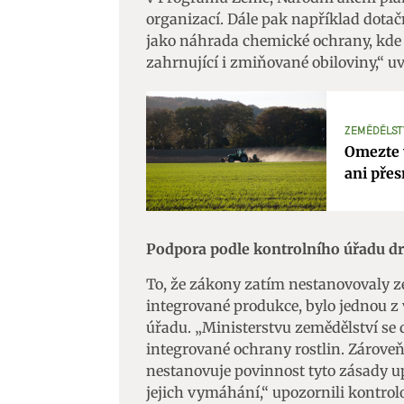
organizací. Dále pak například dota
Zajišt
jako náhrada chemické ochrany, kde 
odstra
zahrnující i zmiňované obiloviny,“ uv
Ukládá
ZEMĚDĚLST
Omezte v
ani přes
Podpora podle kontrolního úřadu d
To, že zákony zatím nestanovovaly z
integrované produkce, bylo jednou z
úřadu. „Ministerstvu zemědělství se
integrované ochrany rostlin. Zároveň
nestanovuje povinnost tyto zásady up
jejich vymáhání,“ upozornili kontrolo