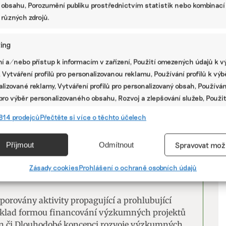
 obsahu, Porozumění publiku prostřednictvím statistik nebo kombinací
 různých zdrojů.
ing
V
í a/nebo přístup k informacím v zařízení, Použití omezených údajů k v
 Vytváření profilů pro personalizovanou reklamu, Používání profilů k vý
P
lizované reklamy, Vytváření profilů pro personalizovaný obsah, Používán
 pro výběr personalizovaného obsahu, Rozvoj a zlepšování služeb, Použit
ých údajů k výběru obsahu.
814 prodejců
Přečtěte si více o těchto účelech
e
Vžd
 plodiny, jako jsou v tuzemsku rozšířené
Příjmout
Odmítnout
Spravovat mož
 dopad na životní prostředí je kvůli používaným
vání a kombinování údajů z jiných zdrojů údajů, Propojení různých
rší. Ministerstvo zemědělství se k nim navíc
í, Identifikace zařízení na základě automaticky přenášených
Zásady cookies
Prohlášení o ochraně osobních údajů
cí.
orovány aktivity propagující a prohlubující
ání přesných údajů o zeměpisné poloze, Identifikace zařízení na zá
říklad formou financování výzkumných projektů
ě vyžádaných informací.
án či Dlouhodobé koncepci rozvoje výzkumných