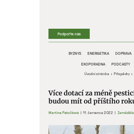
Přeskočit
na
obsah
Podpořte nás
BYZNYS
ENERGETIKA
DOPRAVA
EKOPORADNA
PODCASTY
Úvodní stránka
Příspěvky
Více dotací za méně pestic
budou mít od příštího rok
Martina Patočková
|
11. července 2022
|
Zeměděls
Zobrazit