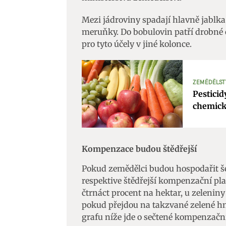
Mezi jádroviny spadají hlavně jablka
meruňky. Do bobulovin patří drobné o
pro tyto účely v jiné kolonce.
ZEMĚDĚLST
Pesticid
chemické
Kompenzace budou štědřejší
Pokud zemědělci budou hospodařit šet
respektive štědřejší kompenzační plat
čtrnáct procent na hektar, u zeleniny
pokud přejdou na takzvané zelené hno
grafu níže jde o sečtené kompenzační 