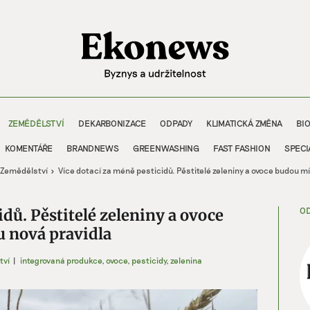
ZEMĚDĚLSTVÍ
DEKARBONIZACE
ODPADY
KLIMATICKÁ ZMĚNA
BI
KOMENTÁŘE
BRANDNEWS
GREENWASHING
FAST FASHION
SPECI
Zemědělství
Více dotací za méně pesticidů. Pěstitelé zeleniny a ovoce budou mít
OD
idů. Pěstitelé zeleniny a ovoce
u nová pravidla
tví
|
integrovaná produkce
,
ovoce
,
pesticidy
,
zelenina