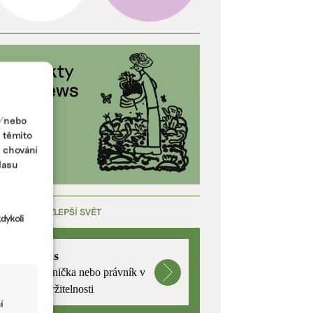
a/nebo
s těmito
e chování
lasu
ÁCE, KTERÁ ZLEPŠÍ SVĚT
dykoli
mutualus
Stáž: právnička nebo právník v
oblasti udržitelnosti
í