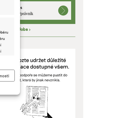
mutualus
právnička/právník
íce na
EkoJobs
>
ýběru
běru
ODPOŘTE NÁS
í
í
y aktivní
nosti
kladě