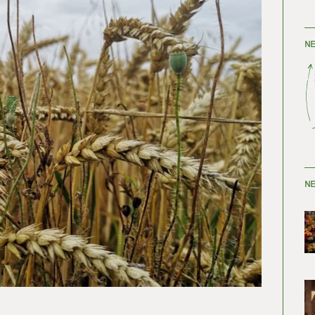
NE
NE