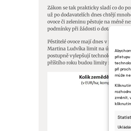
Zákon se tak prakticky sladí co do p
už po dodavatelích dnes chtějí mnoh
ovoce či zeleninu pěstuje na méně ne
podmínky při žádosti o dotaci týkat
Pěstitelé ovoce mají dnes v režimu i
Martina Ludvíka limit na úrovni 75 pr
Abychom 
postupně vylepšují technologie, aby d
přístupu
příštího roku budou limity zpřísněny
technolo
při proc
může nep
Kliknutí
rozhodnu
změnit, 
kliknutí
Statis
Ukládán