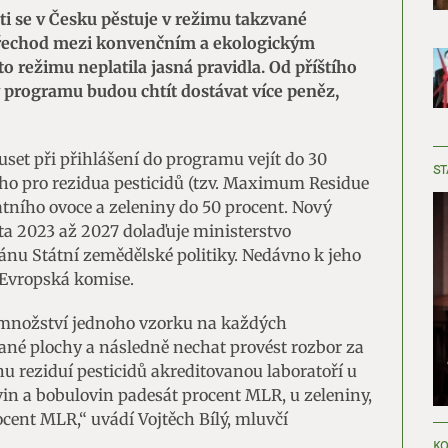
ti se v Česku pěstuje v režimu takzvané
 přechod mezi konvenčním a ekologickým
 režimu neplatila jasná pravidla. Od příštího
 programu budou chtít dostávat více peněz,
uset při přihlášení do programu vejít do 30
ST
ho pro rezidua pesticidů (tzv. Maximum Residue
statního ovoce a zeleniny do 50 procent. Nový
a 2023 až 2027 dolaďuje ministerstvo
ánu Státní zemědělské politiky. Nedávno k jeho
Evropská komise.
v množství jednoho vzorku na každých
né plochy a následně nechat provést rozbor za
hu reziduí pesticidů akreditovanou laboratoří u
vin a bobulovin padesát procent MLR, u zeleniny,
cent MLR,“ uvádí Vojtěch Bílý, mluvčí
KO