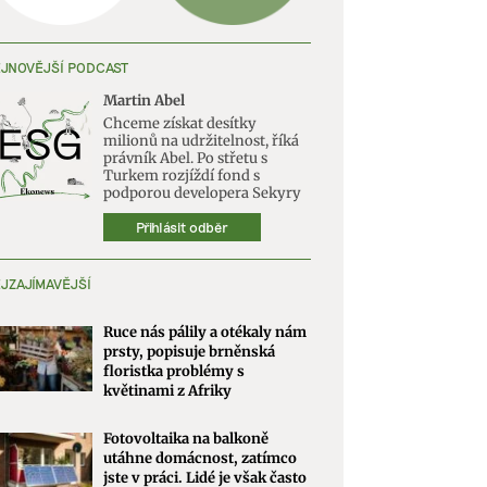
JNOVĚJŠÍ PODCAST
Martin Abel
Chceme získat desítky
milionů na udržitelnost, říká
právník Abel. Po střetu s
Turkem rozjíždí fond s
podporou developera Sekyry
Přihlásit odběr
JZAJÍMAVĚJŠÍ
Ruce nás pálily a otékaly nám
prsty, popisuje brněnská
floristka problémy s
květinami z Afriky
Fotovoltaika na balkoně
utáhne domácnost, zatímco
jste v práci. Lidé je však často