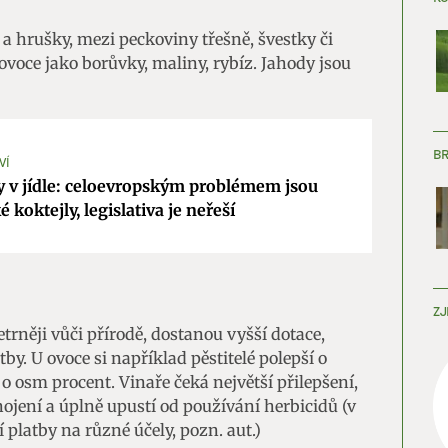
 a hrušky, mezi peckoviny třešně, švestky či
voce jako borůvky, maliny, rybíz. Jahody jsou
B
VÍ
y v jídle: celoevropským problémem jsou
 koktejly, legislativa je neřeší
ZJ
rněji vůči přírodě, dostanou vyšší dotace,
by. U ovoce si například pěstitelé polepší o
 o osm procent. Vinaře čeká největší přilepšení,
jení a úplně upustí od používání herbicidů (v
platby na různé účely, pozn. aut.)