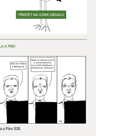
y aktivní
LA A PÍRO
a a Píro XIII.