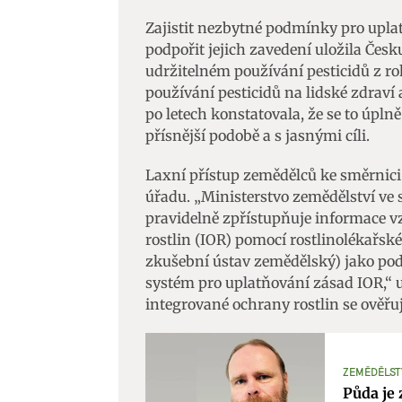
Zajistit nezbytné podmínky pro upla
podpořit jejich zavedení uložila Če
udržitelném používání pesticidů z rok
používání pesticidů na lidské zdraví
po letech konstatovala, že se to úpln
přísnější podobě a s jasnými cíli.
Laxní přístup zemědělců ke směrnici 
úřadu. „Ministerstvo zemědělství ve
pravidelně zpřístupňuje informace v
rostlin (IOR) pomocí rostlinolékařsk
zkušební ústav zemědělský) jako pod
systém pro uplatňování zásad IOR,“ u
integrované ochrany rostlin se ověřu
ZEMĚDĚLST
Půda je 