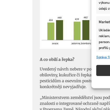
výkonu
údajů z
Market
Ukládán
reklam,
persona
profilů
omezen
Správa 1
A co obilí a řepka?
Funkc
Uvedený návrh nebere v potaz ostatní
obiloviny, kukuřice či řepka, jejichž
Přiřazo
pesticidům a osevním postupům nejho
zařízen
konkrétněji nevyjadřuje.
informa
„Ministerstvem zemědělství jsou podp
Použív
znalosti o integrované ochraně nap
aktivn
v Programu Země, Národní akční pl