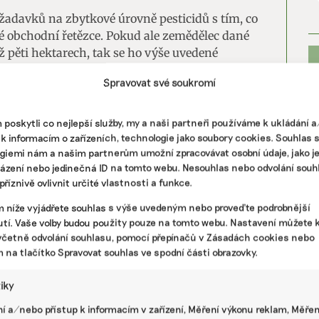
ožadavků na zbytkové úrovně pesticidů s tím, co
é obchodní řetězce. Pokud ale zemědělec dané
ž pěti hektarech, tak se ho výše uvedené
 nebudou.
Spravovat své soukromí
ntegrované produkce podle šéfa Ovocnářské unie
ocent. „To pěstitelé bez problému splňují a
poskytli co nejlepší služby, my a naši partneři používáme k ukládání 
osáhli nižších limitů,“ uvádí Ludvík s tím, že od
 k informacím o zařízeních, technologie jako soubory cookies. Souhlas 
 na základě vládního nařízení.
giemi nám a našim partnerům umožní zpracovávat osobní údaje, jako j
házení nebo jedinečná ID na tomto webu. Nesouhlas nebo odvolání souh
říznivě ovlivnit určité vlastnosti a funkce.
m níže vyjádřete souhlas s výše uvedeným nebo proveďte podrobnější
PR
tí. Vaše volby budou použity pouze na tomto webu. Nastavení můžete k
včetně odvolání souhlasu, pomocí přepínačů v Zásadách cookies nebo
m na tlačítko Spravovat souhlas ve spodní části obrazovky.
tiky
í a/nebo přístup k informacím v zařízení, Měření výkonu reklam, Měřen