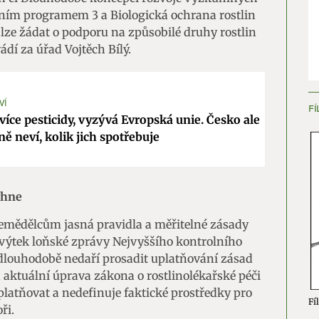
čním programem 3 a Biologická ochrana rostlin
ění bezpečnosti, předcházení a zjišťování podvodů a
lze žádat o podporu na způsobilé druhy rostlin
ňování chyb, Poskytování a zobrazování reklamy a obsahu,
Vžd
ádí za úřad Vojtěch Bílý.
ní a sdělování voleb ochrany osobních údajů.
VÍ
FÍ
íce pesticidy, vyzývá Evropská unie. Česko ale
ně neví, kolik jich spotřebuje
rhne
emědělcům jasná pravidla a měřitelné zásady
 výtek loňské zprávy Nejvyššího kontrolního
 dlouhodobě nedaří prosadit uplatňování zásad
 aktuální úprava zákona o rostlinolékařské péči
latňovat a nedefinuje faktické prostředky pro
Fíl
ři.