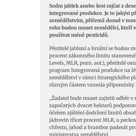
Sedm jablek anebo šest rajčat z dese
integrované produkce. Je to jakýsi
zemědělstvím, přičemž dosud v tomto
roku budou muset zemědělci, kteří v
používat méně pesticidů.
Pěstitelé jabloní a hrušní se budou m
procent zákonného limitu stanovené
Levels, MLR, pozn. aut.), pěstitelé o
program Integrovaná produkce na lét
zemědělství v rámci Strategického pl
různým částem vznesla připomínky 
„Žadatel bude muset zajistit odběr 
započatých dvacet hektarů podporova
účelem zjištění dodržení limitů obsa
jádrovin třicet procent MLR, u pecko
chřestu, jahod a brambor padesát pro
ministerstva zemědělství.