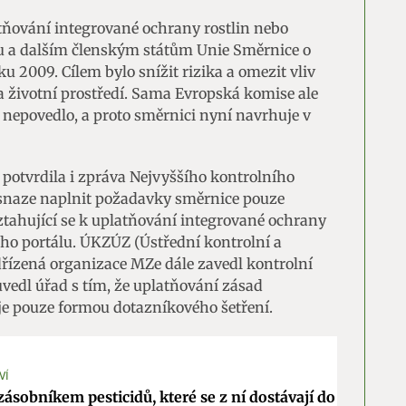
tňování integrované ochrany rostlin nebo
sku a dalším členským státům Unie Směrnice o
u 2009. Cílem bylo snížit rizika a omezit vliv
 a životní prostředí. Sama Evropská komise ale
ě nepovedlo, a proto směrnici nyní navrhuje v
potvrdila i zpráva Nejvyššího kontrolního
 snaze naplnit požadavky směrnice pouze
ztahující se k uplatňování integrované ochrany
ého portálu. ÚKZÚZ (Ústřední kontrolní a
řízená organizace MZe dále zavedl kontrolní
vedl úřad s tím, že uplatňování zásad
je pouze formou dotazníkového šetření.
VÍ
zásobníkem pesticidů, které se z ní dostávají do