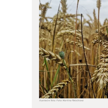
větší
obrázek
Ilustrační foto. Foto: Martina Patočková