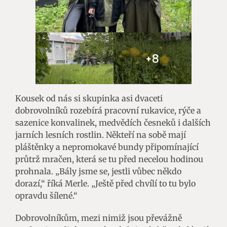
+8
Kousek od nás si skupinka asi dvaceti
dobrovolníků rozebírá pracovní rukavice, rýče a
sazenice konvalinek, medvědích česneků i dalších
jarních lesních rostlin. Někteří na sobě mají
pláštěnky a nepromokavé bundy připomínající
průtrž mračen, která se tu před necelou hodinou
prohnala. „Bály jsme se, jestli vůbec někdo
dorazí,“ říká Merle. „Ještě před chvílí to tu bylo
opravdu šílené.“
Dobrovolníkům, mezi nimiž jsou převážně