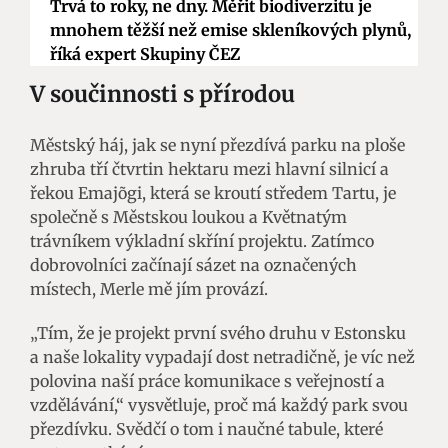
Trvá to roky, ne dny. Měřit biodiverzitu je
mnohem těžší než emise skleníkových plynů,
říká expert Skupiny ČEZ
V součinnosti s přírodou
Městský háj, jak se nyní přezdívá parku na ploše
zhruba tří čtvrtin hektaru mezi hlavní silnicí a
řekou Emajõgi, která se kroutí středem Tartu, je
společně s Městskou loukou a Květnatým
trávníkem výkladní skříní projektu. Zatímco
dobrovolníci začínají sázet na označených
místech, Merle mě jím provází.
„Tím, že je projekt první svého druhu v Estonsku
a naše lokality vypadají dost netradičně, je víc než
polovina naší práce komunikace s veřejností a
vzdělávání,“ vysvětluje, proč má každý park svou
přezdívku. Svědčí o tom i naučné tabule, které