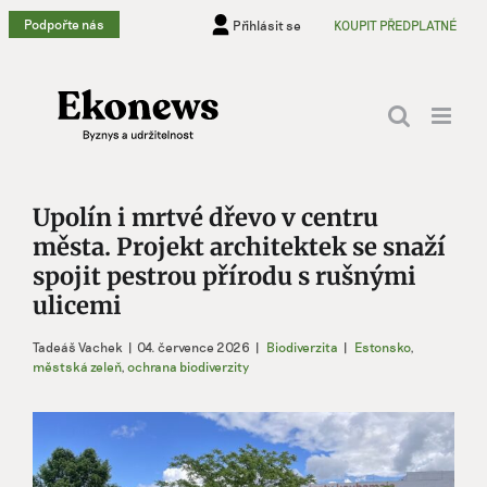
Přeskočit
Podpořte nás
Přihlásit se
KOUPIT PŘEDPLATNÉ
na
obsah
Upolín i mrtvé dřevo v centru
města. Projekt architektek se snaží
spojit pestrou přírodu s rušnými
ulicemi
Tadeáš Vachek
|
04. července 2026
|
Biodiverzita
|
Estonsko
,
městská zeleň
,
ochrana biodiverzity
Zobrazit
větší
obrázek