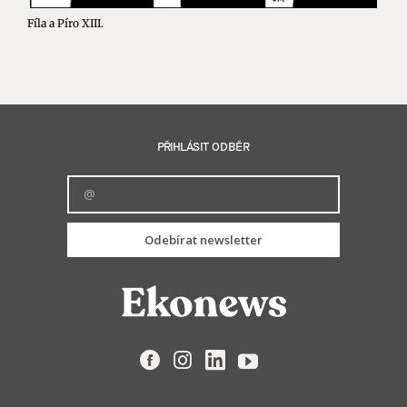
Fíla a Píro XIII.
PŘIHLÁSIT ODBĚR
Odebírat newsletter
Facebook
Instagram
LinkedIn
YouTube