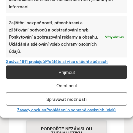
informací.
Zajištění bezpečnosti, předcházení a
zjišťování podvodů a odstraňování chyb,
Poskytování a zobrazování reklamy a obsahu,
Vždy aktivní
Ukládání a sdělování voleb ochrany osobních
údajů.
Správa 1811 prodejců
Přečtěte si více o těchto účelech
Pomozte udržet důležité
informace dostupné všem.
Příjmout
Odmítnout
Díky vaší podpoře se můžeme pustit do témat,
která by jinak nevznikla.
Spravovat možnosti
Přispějte na vznik obsahu.
Zásady cookies
Prohlášení o ochraně osobních údajů