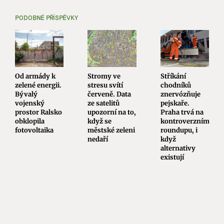
PODOBNÉ PŘÍSPĚVKY
Od armády k
Stromy ve
Stříkání
zelené energii.
stresu svítí
chodníků
Bývalý
červeně. Data
znervózňuje
vojenský
ze satelitů
pejskaře.
prostor Ralsko
upozorní na to,
Praha trvá na
obklopila
když se
kontroverzním
fotovoltaika
městské zeleni
roundupu, i
nedaří
když
alternativy
existují