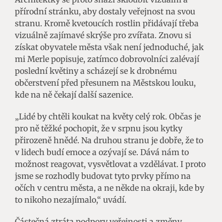
přírodní stránku, aby dostaly veřejnost na svou
stranu. Kromě kvetoucích rostlin přidávají třeba
vizuálně zajímavé skrýše pro zvířata. Znovu si
získat obyvatele města však není jednoduché, jak
mi Merle popisuje, zatímco dobrovolníci zalévají
poslední květiny a scházejí se k drobnému
občerstvení před přesunem na Městskou louku,
kde na ně čekají další sazenice.
„Lidé by chtěli koukat na květy celý rok. Občas je
pro ně těžké pochopit, že v srpnu jsou kytky
přirozeně hnědé. Na druhou stranu je dobře, že to
v lidech budí emoce a ozývají se. Dává nám to
možnost reagovat, vysvětlovat a vzdělávat. I proto
jsme se rozhodly budovat tyto prvky přímo na
očích v centru města, a ne někde na okraji, kde by
to nikoho nezajímalo,“ uvádí.
Částečná ztráta podpory veřejnosti a změny