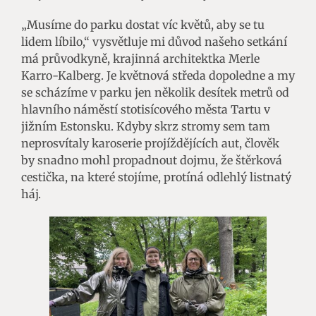
„Musíme do parku dostat víc květů, aby se tu
lidem líbilo,“ vysvětluje mi důvod našeho setkání
má průvodkyně, krajinná architektka Merle
Karro-Kalberg. Je květnová středa dopoledne a my
se scházíme v parku jen několik desítek metrů od
hlavního náměstí stotisícového města Tartu v
jižním Estonsku. Kdyby skrz stromy sem tam
neprosvítaly karoserie projíždějících aut, člověk
by snadno mohl propadnout dojmu, že štěrková
cestička, na které stojíme, protíná odlehlý listnatý
háj.