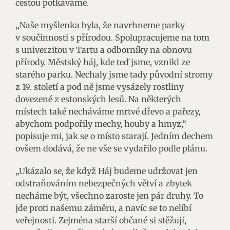
cestou potkáváme.
„Naše myšlenka byla, že navrhneme parky
v součinnosti s přírodou. Spolupracujeme na tom
s univerzitou v Tartu a odborníky na obnovu
přírody. Městský háj, kde teď jsme, vznikl ze
starého parku. Nechaly jsme tady původní stromy
z 19. století a pod ně jsme vysázely rostliny
dovezené z estonských lesů. Na některých
místech také necháváme mrtvé dřevo a pařezy,
abychom podpořily mechy, houby a hmyz,“
popisuje mi, jak se o místo starají. Jedním dechem
ovšem dodává, že ne vše se vydařilo podle plánu.
„Ukázalo se, že když Háj budeme udržovat jen
odstraňováním nebezpečných větví a zbytek
necháme být, všechno zaroste jen pár druhy. To
jde proti našemu záměru, a navíc se to nelíbí
veřejnosti. Zejména starší občané si stěžují,