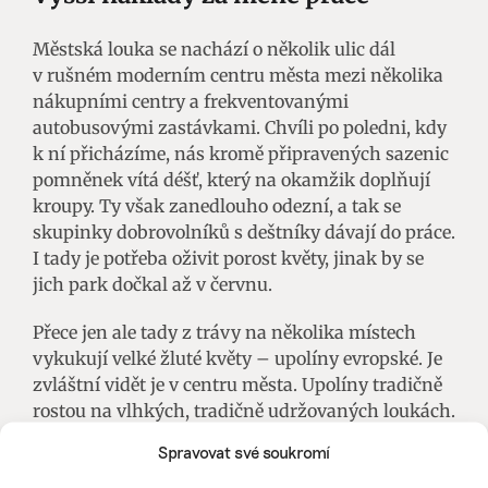
Městská louka se nachází o několik ulic dál
v rušném moderním centru města mezi několika
nákupními centry a frekventovanými
autobusovými zastávkami. Chvíli po poledni, kdy
k ní přicházíme, nás kromě připravených sazenic
pomněnek vítá déšť, který na okamžik doplňují
kroupy. Ty však zanedlouho odezní, a tak se
skupinky dobrovolníků s deštníky dávají do práce.
I tady je potřeba oživit porost květy, jinak by se
jich park dočkal až v červnu.
Přece jen ale tady z trávy na několika místech
vykukují velké žluté květy – upolíny evropské. Je
zvláštní vidět je v centru města. Upolíny tradičně
rostou na vlhkých, tradičně udržovaných loukách.
Jak ale z venkova mizí hospodařící lidé, ubývá i
Spravovat své soukromí
upolínů. Že by nalezly nový domov na umělých