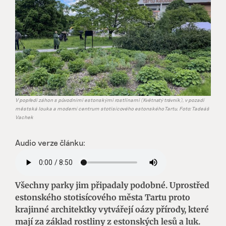
V popředí záhon s původními estonskými rostlinami (Květnatý trávník), v pozadí
městská louka a moderní centrum stotisícového estonského Tartu. Foto: Tadeáš
Vachek
Audio verze článku:
Všechny parky jim připadaly podobné. Uprostřed
estonského stotisícového města Tartu proto
krajinné architektky vytvářejí oázy přírody, které
mají za základ rostliny z estonských lesů a luk.