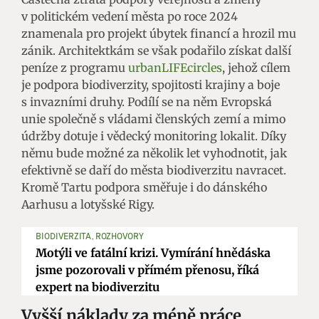
v politickém vedení města po roce 2024
znamenala pro projekt úbytek financí a hrozil mu
zánik. Architektkám se však podařilo získat další
peníze z programu
urbanLIFEcircles
, jehož cílem
je podpora biodiverzity, spojitosti krajiny a boje
s invazními druhy. Podílí se na něm Evropská
unie společně s vládami členských zemí a mimo
údržby dotuje i vědecký monitoring lokalit. Díky
němu bude možné za několik let vyhodnotit, jak
efektivně se daří do města biodiverzitu navracet.
Kromě Tartu podpora směřuje i do dánského
Aarhusu a lotyšské Rigy.
BIODIVERZITA, ROZHOVORY
Motýli ve fatální krizi. Vymírání hnědáska
jsme pozorovali v přímém přenosu, říká
expert na biodiverzitu
Vyšší náklady za méně práce