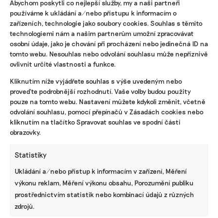
městských loukách?
Abychom poskytli co nejlepší služby, my a naši partneři
používáme k ukládání a/nebo přístupu k informacím o
Merle mi mezitím ukazuje úzké pásy posekané
zařízeních, technologie jako soubory cookies. Souhlas s těmito
trávy, které oddělují frekventovaný chodník od
technologiemi nám a našim partnerům umožní zpracovávat
osobní údaje, jako je chování při procházení nebo jedinečná ID na
louky. „To děláme, aby se lidé nebáli, že oni nebo
tomto webu. Nesouhlas nebo odvolání souhlasu může nepříznivě
jejich mazlíčci chytnou klíště,“ komentuje úpravu.
ovlivnit určité vlastnosti a funkce.
Zbytek louky se seče jednou až dvakrát do roka,
tedy výrazně méně, než je u městských parků
Kliknutím níže vyjádřete souhlas s výše uvedeným nebo
proveďte podrobnější rozhodnutí. Vaše volby budou použity
běžné. Dalo by se proto očekávat, že město oproti
pouze na tomto webu. Nastavení můžete kdykoli změnit, včetně
klasickému parku ušetří za údržbu, Merle mi však
odvolání souhlasu, pomocí přepínačů v Zásadách cookies nebo
vysvětluje, že zatím je to paradoxně naopak.
kliknutím na tlačítko Spravovat souhlas ve spodní části
obrazovky.
„Firmy, které údržbu provádějí, nemají stroje,
které by zvládly vysoký porost šetrně posekat,
Statistiky
sebrat a odvézt. Je navíc potřeba mít i určité
Ukládání a/nebo přístup k informacím v zařízení, Měření
znalosti, aby člověk věděl, co posekat a co nechat,“
výkonu reklam, Měření výkonu obsahu, Porozumění publiku
říká.
prostřednictvím statistik nebo kombinací údajů z různých
Seč tak zatím obstarávají dobrovolníci s kosou. To
zdrojů.
však není postup, který by se dal aplikovat ve