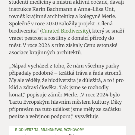
studenti medicíny a místní aktivní občané, dávají
instrukce Karin Bachmann a Anna-Liisa Unt,
rovněž krajinné architektky a kolegyně Merle.
Společně v roce 2020 založily projekt „Cílená
biodiverzita“ (
Curated Biodiversity
), který se snaží
vracet pestrost a rostliny z domácí přírody do
měst. V roce 2024 s ním získaly Cenu estonské
asociace krajinných architektů.
„Nápad vycházel z toho, že nám všechny parky
připadaly podobné – krátká tráva a řada stromů.
My ale věděly, že biodiverzita je důležitá, a to i pro
klid a zdraví člověka. Tak jsme se rozhodly
konat,“ popisuje záměr Merle. „V roce 2024 bylo
Tartu Evropským hlavním městem kultury. Díky
přípravám na tuto událost jsme měly ze začátku
peníze a veřejnou podporu,“ vysvětluje.
BIODIVERZITA, BRANDNEWS, ROZHOVORY