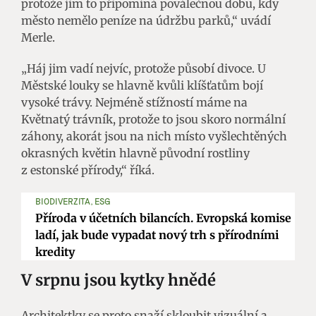
protože jim to připomíná poválečnou dobu, kdy
město nemělo peníze na údržbu parků,“ uvádí
Merle.
„Háj jim vadí nejvíc, protože působí divoce. U
Městské louky se hlavně kvůli klíšťatům bojí
vysoké trávy. Nejméně stížností máme na
Květnatý trávník, protože to jsou skoro normální
záhony, akorát jsou na nich místo vyšlechtěných
okrasných květin hlavně původní rostliny
z estonské přírody,“ říká.
BIODIVERZITA, ESG
Příroda v účetních bilancích. Evropská komise
ladí, jak bude vypadat nový trh s přírodními
kredity
V srpnu jsou kytky hnědé
Architektky se proto snaží skloubit vizuální a