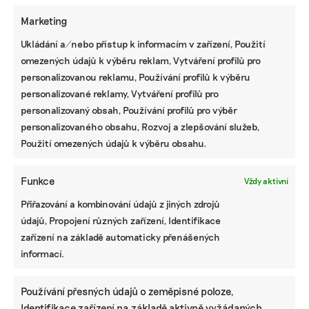
větším měřítku. Architektky se proto snaží najít
Marketing
do budoucna lepší řešení. Zatím se ale bez
Ukládání a/nebo přístup k informacím v zařízení, Použití
dobrovolníků, kteří v jemném dešti sázejí poslední
omezených údajů k výběru reklam, Vytváření profilů pro
rostliny, neobejdou.
personalizovanou reklamu, Používání profilů k výběru
personalizované reklamy, Vytváření profilů pro
personalizovaný obsah, Používání profilů pro výběr
personalizovaného obsahu, Rozvoj a zlepšování služeb,
Použití omezených údajů k výběru obsahu.
TADEÁŠ VACHEK
Funkce
Vždy aktivní
Tadeáš studuje Ekologickou a evoluční biologii na
Přírodovědecké fakultě Univerzity Karlovy a zároveň
Přiřazování a kombinování údajů z jiných zdrojů
Žurnalistiku na FSV UK. V budoucnu by se rád věnoval
údajů, Propojení různých zařízení, Identifikace
popularizaci vědy, a to zejména audiovizuální formou.
zařízení na základě automaticky přenášených
informací.
Reklama
Používání přesných údajů o zeměpisné poloze,
Identifikace zařízení na základě aktivně vyžádaných