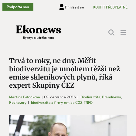
Přeskočit
Podpořte nás
Přihlásit se
KOUPIT PŘEDPLATNÉ
na
obsah
Trvá to roky, ne dny. Měřit
biodiverzitu je mnohem těžší než
emise skleníkových plynů, říká
expert Skupiny ČEZ
Martina Patočková
|
02. července 2026
|
Biodiverzita
,
Brandnews
,
Rozhovory
|
biodiverzita a firmy
,
emise CO2
,
TNFD
Zobrazit
větší
obrázek