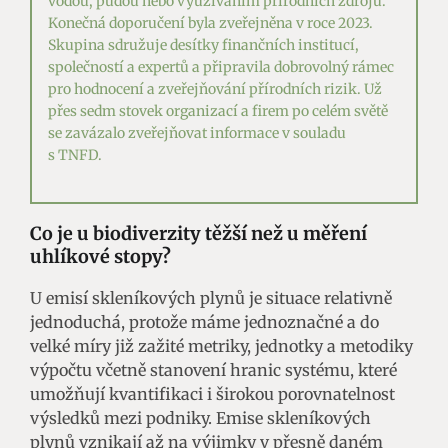
vodou, půdou nebo využíváním přírodních zdrojů.
Konečná doporučení byla zveřejněna v roce 2023.
Skupina sdružuje desítky finančních institucí,
společností a expertů a připravila dobrovolný rámec
pro hodnocení a zveřejňování přírodních rizik. Už
přes sedm stovek organizací a firem po celém světě
se zavázalo zveřejňovat informace v souladu
s TNFD.
Co je u biodiverzity těžší než u
měření
uhlíkové stopy
?
U emisí skleníkových plynů je situace relativně
jednoduchá, protože máme jednoznačné a do
velké míry již zažité metriky, jednotky a metodiky
výpočtu včetně stanovení hranic systému, které
umožňují kvantifikaci i širokou porovnatelnost
výsledků mezi podniky. Emise skleníkových
plynů vznikají až na výjimky v přesně daném