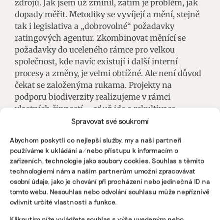
zdrojů. Jak jsem už zmínil, zatím je problém, jak
dopady měřit. Metodiky se vyvíjejí a mění, stejně
tak i legislativa a „dobrovolné“ požadavky
ratingových agentur. Zkombinovat měnící se
požadavky do uceleného rámce pro velkou
společnost, kde navíc existují i další interní
procesy a změny, je velmi obtížné. Ale není důvod
čekat se založenýma rukama. Projekty na
podporu biodiverzity realizujeme v rámci
vlastních činností – ať už jde o rekultivace,
infrastrukturu pro distribuci elektřiny nebo plynu
Spravovat své soukromí
či fotovoltaické projekty – a jejich dopad
Abychom poskytli co nejlepší služby, my a naši partneři
vyhodnocujeme. Určitě se dříve nebo později
používáme k ukládání a/nebo přístupu k informacím o
dostaneme do bodu, kdy budeme moci výsledek
zařízeních, technologie jako soubory cookies. Souhlas s těmito
ohodnotit jedním číslem.
technologiemi nám a našim partnerům umožní zpracovávat
osobní údaje, jako je chování při procházení nebo jedinečná ID na
Jak je složité převést biodiverzitu na KPI,
tomto webu. Nesouhlas nebo odvolání souhlasu může nepříznivě
tedy na ukazatele výkonnosti firmy?
ovlivnit určité vlastnosti a funkce.
Kliknutím níže vyjádřete souhlas s výše uvedeným nebo