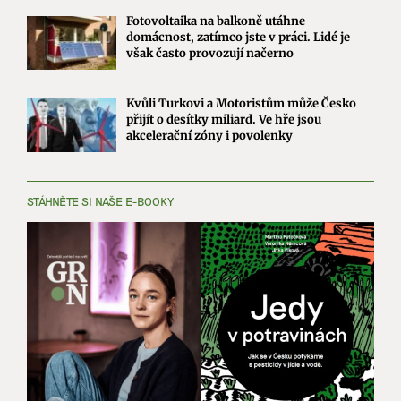
Fotovoltaika na balkoně utáhne
domácnost, zatímco jste v práci. Lidé je
však často provozují načerno
Kvůli Turkovi a Motoristům může Česko
přijít o desítky miliard. Ve hře jsou
akcelerační zóny i povolenky
STÁHNĚTE SI NAŠE E-BOOKY