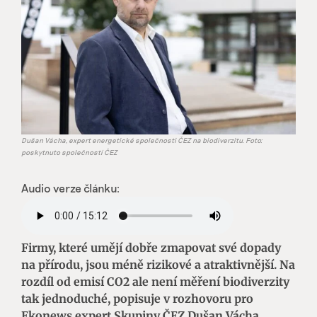
Dušan Vácha, expert energetické společnosti ČEZ na biodiverzitu. Foto:
poskytnuto společností ČEZ
Audio verze článku:
Firmy, které umějí dobře zmapovat své dopady
na přírodu, jsou méně rizikové a atraktivnější. Na
rozdíl od emisí CO2 ale není měření biodiverzity
tak jednoduché, popisuje v rozhovoru pro
Ekonews expert Skupiny ČEZ Dušan Vácha.