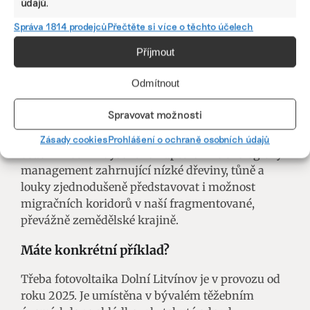
údajů.
usilovat o minimalizaci negativních dopadů.
Nicméně v určitých případech může být výsledný
Správa 1814 prodejců
Přečtěte si více o těchto účelech
efekt pozitivní, například rekultivace dolů nebo
Příjmout
revitalizace území. ČEZ má v této oblasti
zkušenosti právě z posttěžebních lokalit či rozvoje
Odmítnout
fotovoltaik s výsadou květnatých luk a opatřeními
na podporu hmyzích společenství.
Spravovat možnosti
U distribuce mohou ochranná pásma pod
Zásady cookies
Prohlášení o ochraně osobních údajů
vedením velmi vysokého napětí skrze ekologický
management zahrnující nízké dřeviny, tůně a
louky zjednodušeně představovat i možnost
migračních koridorů v naší fragmentované,
převážně zemědělské krajině.
Máte konkrétní příklad?
Třeba fotovoltaika Dolní Litvínov je v provozu od
roku 2025. Je umístěna v bývalém těžebním