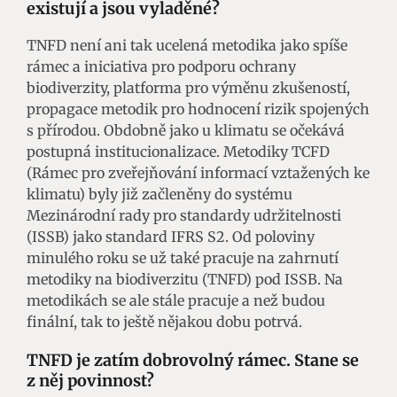
existují a jsou vyladěné?
TNFD není ani tak ucelená metodika jako spíše
rámec a iniciativa pro podporu ochrany
biodiverzity, platforma pro výměnu zkušeností,
propagace metodik pro hodnocení rizik spojených
s přírodou. Obdobně jako u klimatu se očekává
postupná institucionalizace. Metodiky TCFD
(Rámec pro zveřejňování informací vztažených ke
klimatu) byly již začleněny do systému
Mezinárodní rady pro standardy udržitelnosti
(ISSB) jako standard IFRS S2. Od poloviny
minulého roku se už také pracuje na zahrnutí
metodiky na biodiverzitu (TNFD) pod ISSB. Na
metodikách se ale stále pracuje a než budou
finální, tak to ještě nějakou dobu potrvá.
TNFD je zatím dobrovolný
rámec. Stane se
z
něj povinnost?