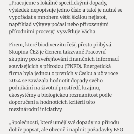
„Pracujeme s lokálně specifickými dopady,
výsledek nepopisuje jedno číslo a také je nutné se
vypořádat s mnohem větší škálou nejistot,
například výkyvy počasí nebo přirozenými
přírodními procesy,“ vysvětluje Vácha.
Firem, které biodiverzitu řeší, přesto přibývá.
Skupina ČEZ je členem takzvané Pracovní
skupiny pro zveřejňování finančních informací
souvisejících s přírodou (TNFD). Energetická
firma byla jednou z prvních v Česku a už v roce
2024 se zavázala hodnotit dopady svého
podnikání na životní prostředí, krajinu,
ekosystémy a biologickou rozmanitost podle
doporučení a hodnotících kritérií této
mezinárodní iniciativy.
„Společnosti, které umějí své dopady na přírodu
dobře popsat, ale obecně i naplnit požadavky ESG