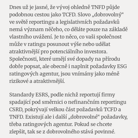
Dnes už je jasné, že vývoj ohledně TNFD půjde
podobnou cestou jako TCFD. Slovo „dobrovolný“
ve světě reportingu a legislativních požadavků
nemá význam něčeho, co děláte pouze na základě
vlastního uvážení. Je to něco, co vaši společnost
může v ratingu posunout výše nebo udělat
atraktivnější pro potenciálního investora.
Společnosti, které umějí své dopady na přírodu
dobře popsat, ale obecně i naplnit požadavky ESG
ratingových agentur, jsou vnímány jako méně
rizikové a atraktivnější.
Standardy ESRS, podle nichž reportují firmy
spadající pod směrnici o nefinančním reportingu
CSRD, pokrývají velkou část požadavků TCFD a
TNFD. Existují ale i další „dobrovolné“ požadavky,
třeba ratingových agentur. Pokud se chcete
zlepšit, tak se z dobrovolného stává povinné.