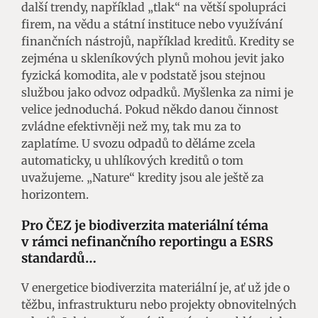
další trendy, například „tlak“ na větší spolupráci
firem, na vědu a státní instituce nebo využívání
finančních nástrojů, například kreditů. Kredity se
zejména u skleníkových plynů mohou jevit jako
fyzická komodita, ale v podstatě jsou stejnou
službou jako odvoz odpadků. Myšlenka za nimi je
velice jednoduchá. Pokud někdo danou činnost
zvládne efektivněji než my, tak mu za to
zaplatíme. U svozu odpadů to děláme zcela
automaticky, u uhlíkových kreditů o tom
uvažujeme. „Nature“ kredity jsou ale ještě za
horizontem.
Pro ČEZ je biodiverzita materiální téma
v rámci nefinančního reportingu
a
ESRS
standardů…
V energetice biodiverzita materiální je, ať už jde o
těžbu, infrastrukturu nebo projekty obnovitelných