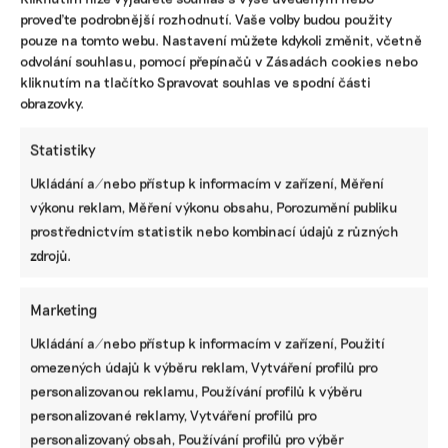
Jednoduché na úrovni projektu a neskutečně
proveďte podrobnější rozhodnutí. Vaše volby budou použity
složité na úrovni Skupiny ČEZ. Klíčovým
pouze na tomto webu. Nastavení můžete kdykoli změnit, včetně
problémem je převod lokálních dopadů do
odvolání souhlasu, pomocí přepínačů v Zásadách cookies nebo
standardizovaných, kvantifikovatelných
kliknutím na tlačítko Spravovat souhlas ve spodní části
ukazatelů. Ekosystémy jsou různorodé a reagují
obrazovky.
odlišně, takže univerzální KPI často nedávají
smysl. Chybějí také dlouhodobá data pro
Statistiky
sledování trendů a efektivity opatření.
Ukládání a/nebo přístup k informacím v zařízení, Měření
výkonu reklam, Měření výkonu obsahu, Porozumění publiku
Další „slepé místo“ je v dodavatelském řetězci,
prostřednictvím statistik nebo kombinací údajů z různých
tam jsou dopady často málo transparentní.
zdrojů.
Výzvou je i kombinace negativních a pozitivních
vlivů v jednom ukazateli. Proto se dnes pracuje
spíše s kombinací indikátorů než jedním KPI.
Marketing
Ukládání a/nebo přístup k informacím v zařízení, Použití
Řeší
už dnes
biodiverzitu banky a
omezených údajů k výběru reklam, Vytváření profilů pro
investoři?
personalizovanou reklamu, Používání profilů k výběru
personalizované reklamy, Vytváření profilů pro
Ano, ale zatím ne tak jednotně jako na příkladu
personalizovaný obsah, Používání profilů pro výběr
klimatu. Biodiverzitu na úrovni jednotlivých