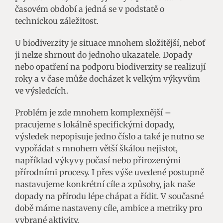
časovém období a jedná se v podstatě o
technickou záležitost.
U biodiverzity je situace mnohem složitější, neboť
ji nelze shrnout do jednoho ukazatele. Dopady
nebo opatření na podporu biodiverzity se realizují
roky a v čase může docházet k velkým výkyvům
ve výsledcích.
Problém je zde mnohem komplexnější –
pracujeme s lokálně specifickými dopady,
výsledek nepopisuje jedno číslo a také je nutno se
vypořádat s mnohem větší škálou nejistot,
například výkyvy počasí nebo přirozenými
přírodními procesy. I přes výše uvedené postupně
nastavujeme konkrétní cíle a způsoby, jak naše
dopady na přírodu lépe chápat a řídit. V současné
době máme nastaveny cíle, ambice a metriky pro
vybrané aktivity.