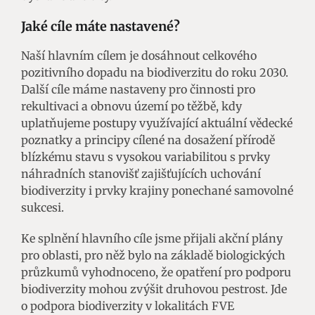
Jaké cíle máte nastavené?
Naší hlavním cílem je dosáhnout celkového
pozitivního dopadu na biodiverzitu do roku 2030.
Další cíle máme nastaveny pro činnosti pro
rekultivaci a obnovu území po těžbě, kdy
uplatňujeme postupy využívající aktuální vědecké
poznatky a principy cílené na dosažení přírodě
blízkému stavu s vysokou variabilitou s prvky
náhradních stanovišť zajišťujících uchování
biodiverzity i prvky krajiny ponechané samovolné
sukcesi.
Ke splnění hlavního cíle jsme přijali akční plány
pro oblasti, pro něž bylo na základě biologických
průzkumů vyhodnoceno, že opatření pro podporu
biodiverzity mohou zvýšit druhovou pestrost. Jde
o podpora biodiverzity v lokalitách FVE