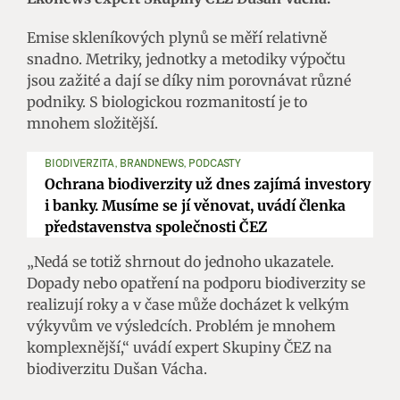
Emise skleníkových plynů se měří relativně
snadno. Metriky, jednotky a metodiky výpočtu
jsou zažité a dají se díky nim porovnávat různé
podniky. S biologickou rozmanitostí je to
mnohem složitější.
BIODIVERZITA, BRANDNEWS, PODCASTY
Ochrana biodiverzity už dnes zajímá investory
i banky. Musíme se jí věnovat, uvádí členka
představenstva společnosti ČEZ
„Nedá se totiž shrnout do jednoho ukazatele.
Dopady nebo opatření na podporu biodiverzity se
realizují roky a v čase může docházet k velkým
výkyvům ve výsledcích. Problém je mnohem
komplexnější,“ uvádí expert Skupiny ČEZ na
biodiverzitu Dušan Vácha.