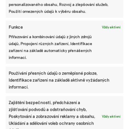
personalizovaného obsahu, Rozvoj a zlepšování služeb,
projektů dávno řešila legislativa a na úrovni celé
Použití omezených údajů k výběru obsahu.
společnosti dává základ Taxonomie EU, a zejména
pravidlo DNSH (Do No Significant Harm,
významně nepoškozovat, pozn. aut.).
Funkce
Vždy aktivní
Přiřazování a kombinování údajů z jiných zdrojů
Ratingové agentury začínají požadovat základní
údajů, Propojení různých zařízení, Identifikace
informace o opatřeních, procesech a cílech. Banky
zařízení na základě automaticky přenášených
mají stejné metodické dilema jako my, protože
informací.
jednotná metodika neexistuje a ani banky nemají
jednu obecnou metodiku na biodiverzitu.
Změníme-li optiku z obecné biodiverzity na
Používání přesných údajů o zeměpisné poloze,
projekty s pozitivním vlivem na biodiverzitu,
Identifikace zařízení na základě aktivně vyžádaných
banky a investoři financují i tyto projekty,
informací.
například prostřednictvím takzvaných zelených
bondů.
Zajištění bezpečnosti, předcházení a
zjišťování podvodů a odstraňování chyb,
Může být energetika „nature positive“?
Poskytování a zobrazování reklamy a obsahu,
Vždy aktivní
Ukládání a sdělování voleb ochrany osobních
U velké infrastruktury je realistické primárně