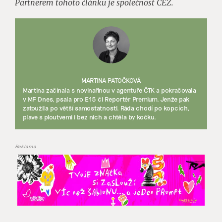
Partnerem tohoto článku je společnost ČEZ.
MARTINA PATOČKOVÁ
Martina začínala s novinařinou v agentuře ČTK a pokračovala
v MF Dnes, psala pro E15 či Reportér Premium. Jenže pak
zatoužila po větší samostatnosti. Ráda chodí po kopcích,
plave s ploutvemi i bez nich a chtěla by kočku.
Reklama