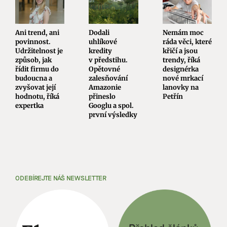
Ani trend, ani
Dodali
Nemám moc
povinnost.
uhlíkové
ráda věci, které
Udržitelnost je
kredity
křičí a jsou
způsob, jak
v předstihu.
trendy, říká
řídit firmu do
Opětovné
designérka
budoucna a
zalesňování
nové mrkací
zvyšovat její
Amazonie
lanovky na
hodnotu, říká
přineslo
Petřín
expertka
Googlu a spol.
první výsledky
ODEBÍREJTE NÁŠ NEWSLETTER