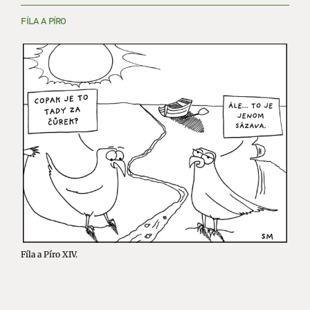
FÍLA A PÍRO
Fíla a Píro XIV.