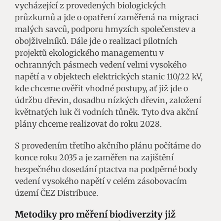
vycházející z provedených biologických
průzkumů a jde o opatření zaměřená na migraci
malých savců, podporu hmyzích společenstev a
obojživelníků. Dále jde o realizaci pilotních
projektů ekologického managementu v
ochranných pásmech vedení velmi vysokého
napětí a v objektech elektrických stanic 110/22 kV,
kde chceme ověřit vhodné postupy, ať již jde o
údržbu dřevin, dosadbu nízkých dřevin, založení
květnatých luk či vodních tůněk. Tyto dva akční
plány chceme realizovat do roku 2028.
S provedením třetího akčního plánu počítáme do
konce roku 2035 a je zaměřen na zajištění
bezpečného dosedání ptactva na podpěrné body
vedení vysokého napětí v celém zásobovacím
území ČEZ Distribuce.
Metodiky pro měření biodiverzity již