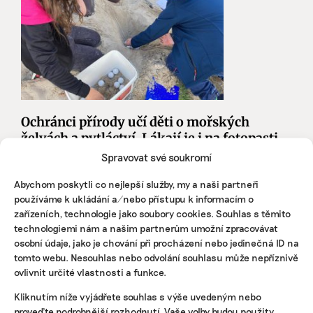
Ochránci přírody učí děti o mořských
želvách a pytláctví. Lákají je i na fotopasti
z Afriky
Spravovat své soukromí
Česká koalice pro ochranu biodiverzity získala podporu
Abychom poskytli co nejlepší služby, my a naši partneři
pro svůj projekt CCBC do škol. Deutsche Telekom jí
používáme k ukládání a/nebo přístupu k informacím o
přispěje na přednášky ve školách a zážitkové programy
zařízeních, technologie jako soubory cookies. Souhlas s těmito
pro děti 35 tisíc eur.
technologiemi nám a našim partnerům umožní zpracovávat
osobní údaje, jako je chování při procházení nebo jedinečná ID na
Karolína Chlumecká
|
06. prosince 2022
|
Zemědělství
,
Životní
tomto webu. Nesouhlas nebo odvolání souhlasu může nepříznivě
styl
|
kurzy pro žáky
,
ochrana přírody
,
výchova
,
vzdělávání
ovlivnit určité vlastnosti a funkce.
Kliknutím níže vyjádřete souhlas s výše uvedeným nebo
proveďte podrobnější rozhodnutí. Vaše volby budou použity