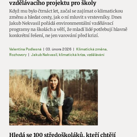
vzdělávacího projektu pro školy
Když mu bylo čtrnáct let, začal se zajímat o klimatickou
změnu a hledat cesty, jak o ní mluvit s vrstevníky. Dnes
Jakub Nekvasil pořádá environmentální vzdělávací
programy na školách a věří, že mladí lidé potřebují hlavně
konkrétní řešení, ne jen varování před krizí.
Valentina Podlesná
|
03. února 2026
|
Klimatická změna
,
Rozhovory
|
Jakub Nekvasil
,
klimatická krize
,
vzdělávání
Hledá se 100 středoškoláků, kteří chtějí