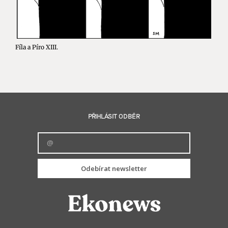
Fíla a Píro XIII.
PŘIHLÁSIT ODBĚR
Odebírat newsletter