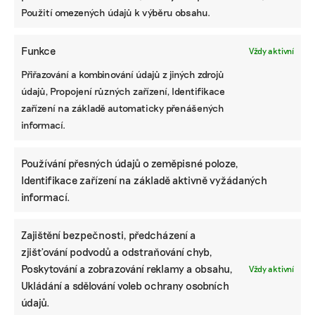
Přihlásit odběr
Použití omezených údajů k výběru obsahu.
NEJZAJÍMAVĚJŠÍ
Funkce
Vždy aktivní
Ruce nás pálily a otékaly nám prsty,
Přiřazování a kombinování údajů z jiných zdrojů
popisuje brněnská floristka problémy s
údajů, Propojení různých zařízení, Identifikace
květinami z Afriky
zařízení na základě automaticky přenášených
informací.
Fotovoltaika na balkoně utáhne
domácnost, zatímco jste v práci. Lidé je
Používání přesných údajů o zeměpisné poloze,
však často provozují načerno
Identifikace zařízení na základě aktivně vyžádaných
informací.
Kvůli Turkovi a Motoristům může Česko
přijít o desítky miliard. Ve hře jsou
akcelerační zóny i povolenky
Zajištění bezpečnosti, předcházení a
zjišťování podvodů a odstraňování chyb,
Poskytování a zobrazování reklamy a obsahu,
Vždy aktivní
STÁHNĚTE SI NAŠE E-BOOKY
Ukládání a sdělování voleb ochrany osobních
údajů.