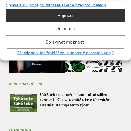
Správa 1811 prodejců
Přečtěte si více o těchto účelech
Příjmout
Odmítnout
Spravovat možnosti
Zásady cookies
Prohlášení o ochraně osobních údajů
KOMERČNÍ SDĚLENÍ
Udržitelnost, umění i komunitní sdílení.
Festival Týká se to také tebe v Uherském
Hradišti startuje tento týden
BRANDNEWS