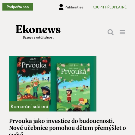
Přeskočit
Podpořte nás
Přihlásit se
KOUPIT PŘEDPLATNÉ
na
obsah
Prvouka jako investice do budoucnosti.
Nové učebnice pomohou dětem přemýšlet o
světě