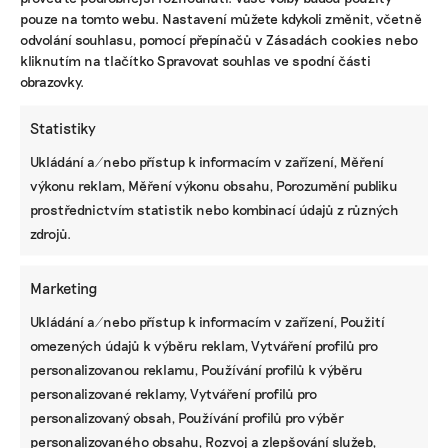
pouze na tomto webu. Nastavení můžete kdykoli změnit, včetně
odvolání souhlasu, pomocí přepínačů v Zásadách cookies nebo
kliknutím na tlačítko Spravovat souhlas ve spodní části
ODEBÍREJTE NÁŠ NEWSLETTER
obrazovky.
Statistiky
Ukládání a/nebo přístup k informacím v zařízení, Měření
výkonu reklam, Měření výkonu obsahu, Porozumění publiku
prostřednictvím statistik nebo kombinací údajů z různých
zdrojů.
Marketing
Ukládání a/nebo přístup k informacím v zařízení, Použití
NEJNOVĚJŠÍ PODCAST
omezených údajů k výběru reklam, Vytváření profilů pro
Martin Abel
personalizovanou reklamu, Používání profilů k výběru
Chceme získat desítky milionů na
udržitelnost, říká právník Abel. Po střetu s
personalizované reklamy, Vytváření profilů pro
Turkem rozjíždí fond s podporou
personalizovaný obsah, Používání profilů pro výběr
developera Sekyry
personalizovaného obsahu, Rozvoj a zlepšování služeb,