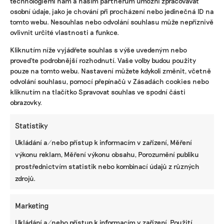
technologiemi nám a našim partnerům umožní zpracovávat
osobní údaje, jako je chování při procházení nebo jedinečná ID na
tomto webu. Nesouhlas nebo odvolání souhlasu může nepříznivě
ovlivnit určité vlastnosti a funkce.
KOMERČNÍ SDĚLENÍ
Kliknutím níže vyjádřete souhlas s výše uvedeným nebo
proveďte podrobnější rozhodnutí. Vaše volby budou použity
Udržitelnost, umění i komunitní sdílení.
pouze na tomto webu. Nastavení můžete kdykoli změnit, včetně
Festival Týká se to také tebe v Uherském
Hradišti startuje tento týden
odvolání souhlasu, pomocí přepínačů v Zásadách cookies nebo
kliknutím na tlačítko Spravovat souhlas ve spodní části
obrazovky.
BRANDNEWS
Statistiky
Ani trend, ani povinnost. Udržitelnost je
Ukládání a/nebo přístup k informacím v zařízení, Měření
způsob, jak řídit firmu do budoucna a zvyšovat
výkonu reklam, Měření výkonu obsahu, Porozumění publiku
její hodnotu, říká expertka
prostřednictvím statistik nebo kombinací údajů z různých
zdrojů.
ZJEDNODUŠTE SI ŽIVOT S ESG
Marketing
Ukládání a/nebo přístup k informacím v zařízení, Použití