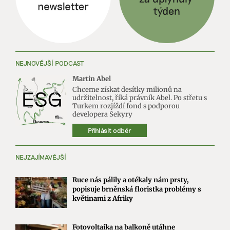
NEJNOVĚJŠÍ PODCAST
Martin Abel
Chceme získat desítky milionů na
udržitelnost, říká právník Abel. Po střetu s
Turkem rozjíždí fond s podporou
developera Sekyry
Přihlásit odběr
NEJZAJÍMAVĚJŠÍ
Ruce nás pálily a otékaly nám prsty,
popisuje brněnská floristka problémy s
květinami z Afriky
Fotovoltaika na balkoně utáhne