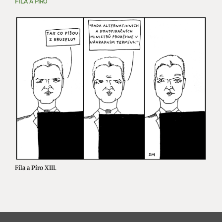
FÍLA A PÍRO
Fíla a Píro XIII.