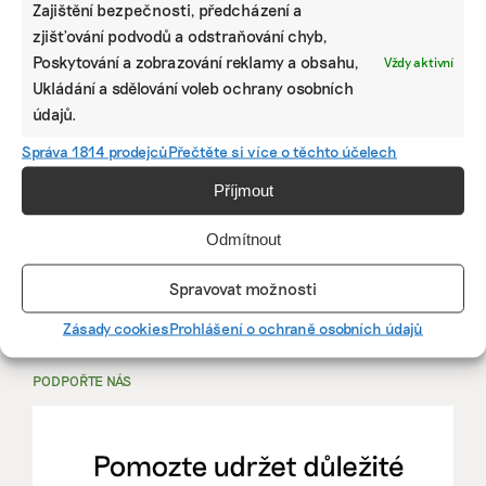
Zajištění bezpečnosti, předcházení a
zjišťování podvodů a odstraňování chyb,
PRÁCE, KTERÁ ZLEPŠÍ SVĚT
Poskytování a zobrazování reklamy a obsahu,
Vždy aktivní
Ukládání a sdělování voleb ochrany osobních
údajů.
mutualus
Stáž: právnička nebo právník v oblasti
Správa 1814 prodejců
Přečtěte si více o těchto účelech
udržitelnosti
Příjmout
mutualus
Odmítnout
právnička/právník
Spravovat možnosti
Více na
EkoJobs
>
Zásady cookies
Prohlášení o ochraně osobních údajů
PODPOŘTE NÁS