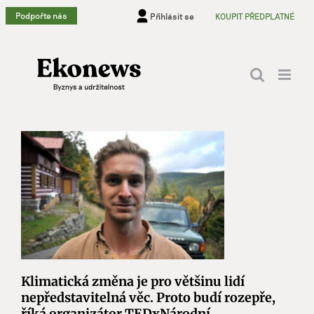
Přeskočit
Podpořte nás
Přihlásit se
KOUPIT PŘEDPLATNÉ
na
obsah
Klimatická změna je pro většinu lidí
nepředstavitelná věc. Proto budí rozepře,
říká organizátor TEDxNárodní