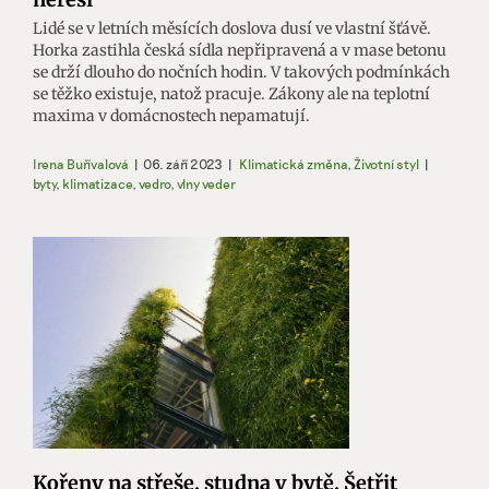
Lidé se v letních měsících doslova dusí ve vlastní šťávě.
Horka zastihla česká sídla nepřipravená a v mase betonu
se drží dlouho do nočních hodin. V takových podmínkách
se těžko existuje, natož pracuje. Zákony ale na teplotní
maxima v domácnostech nepamatují.
Irena Buřívalová
|
06. září 2023
|
Klimatická změna
,
Životní styl
|
byty
,
klimatizace
,
vedro
,
vlny veder
Kořeny na střeše, studna v bytě. Šetřit