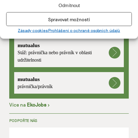
Odmítnout
Spravovat možnosti
PRÁCE, KTERÁ ZLEPŠÍ SVĚT
Zásady cookies
Prohlášení o ochraně osobních údajů
mutualus
Stáž: právnička nebo právník v oblasti
udržitelnosti
mutualus
právnička/právník
Více na
EkoJobs
>
PODPOŘTE NÁS