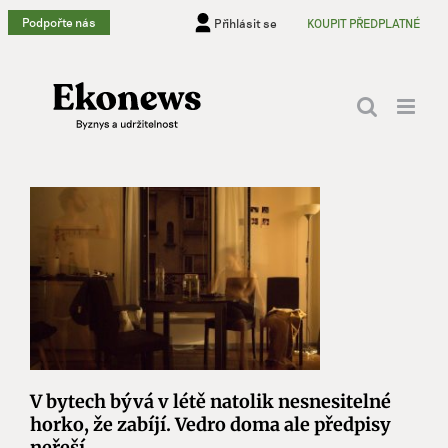
Přeskočit
Podpořte nás
Přihlásit se
KOUPIT PŘEDPLATNÉ
na
obsah
V bytech bývá v létě natolik nesnesitelné
horko, že zabíjí. Vedro doma ale předpisy
neřeší