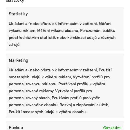
obrazovky.
Statistiky
Ukládání a/nebo přístup k informacím v zařízení, Měření
výkonu reklam, Měření výkonu obsahu, Porozumění publiku
KOMERČNÍ SDĚLENÍ
prostřednictvím statistik nebo kombinací údajů z různých
zdrojů.
Udržitelnost, umění i komunitní sdílení.
Festival Týká se to také tebe v Uherském
Hradišti startuje tento týden
Marketing
Ukládání a/nebo přístup k informacím v zařízení, Použití
omezených údajů k výběru reklam, Vytváření profilů pro
BRANDNEWS
personalizovanou reklamu, Používání profilů k výběru
personalizované reklamy, Vytváření profilů pro
Ani trend, ani povinnost. Udržitelnost je
personalizovaný obsah, Používání profilů pro výběr
způsob, jak řídit firmu do budoucna a zvyšovat
její hodnotu, říká expertka
personalizovaného obsahu, Rozvoj a zlepšování služeb,
Použití omezených údajů k výběru obsahu.
Funkce
Vždy aktivní
ZJEDNODUŠTE SI ŽIVOT S ESG