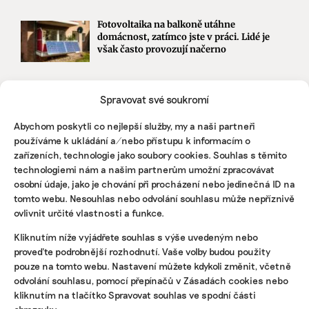
Fotovoltaika na balkoně utáhne
domácnost, zatímco jste v práci. Lidé je
však často provozují načerno
Kvůli Turkovi a Motoristům může Česko
Spravovat své soukromí
přijít o desítky miliard. Ve hře jsou
akcelerační zóny i povolenky
Abychom poskytli co nejlepší služby, my a naši partneři
používáme k ukládání a/nebo přístupu k informacím o
zařízeních, technologie jako soubory cookies. Souhlas s těmito
STÁHNĚTE SI NAŠE E-BOOKY
technologiemi nám a našim partnerům umožní zpracovávat
osobní údaje, jako je chování při procházení nebo jedinečná ID na
tomto webu. Nesouhlas nebo odvolání souhlasu může nepříznivě
ovlivnit určité vlastnosti a funkce.
Kliknutím níže vyjádřete souhlas s výše uvedeným nebo
proveďte podrobnější rozhodnutí. Vaše volby budou použity
pouze na tomto webu. Nastavení můžete kdykoli změnit, včetně
odvolání souhlasu, pomocí přepínačů v Zásadách cookies nebo
kliknutím na tlačítko Spravovat souhlas ve spodní části