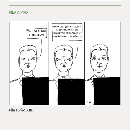
FÍLA A PÍRO
Fíla a Píro XIII.