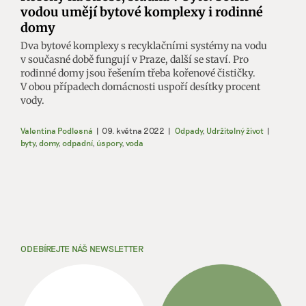
vodou umějí bytové komplexy i rodinné
domy
Dva bytové komplexy s recyklačními systémy na vodu
v současné době fungují v Praze, další se staví. Pro
rodinné domy jsou řešením třeba kořenové čističky.
V obou případech domácnosti uspoří desítky procent
vody.
Valentina Podlesná
|
09. května 2022
|
Odpady
,
Udržitelný život
|
byty
,
domy
,
odpadní
,
úspory
,
voda
ODEBÍREJTE NÁŠ NEWSLETTER