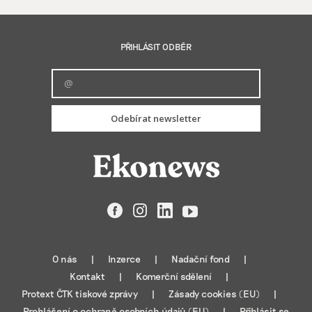
PŘIHLÁSIT ODBĚR
Odebírat newsletter
Facebook
Instagram
LinkedIn
YouTube
O nás
Inzerce
Nadační fond
Kontakt
Komerční sdělení
Protext ČTK tiskové zprávy
Zásady cookies (EU)
Prohlášení o ochraně osobních údajů (EU)
Přihlásit se