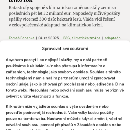
Katastrofy spojené s klimatickou změnou stály zemi za
posledních pět let 32 miliard eur: Naposledy ničivé požáry
spálily více než 300 tisíc hektarů lesů. Vláda vidí řešení
v celospolečenské adaptaci na klimatickou krizi.
Tomáš Pohanka
|
04. září 2025
|
ESG
,
Klimatická změna
|
adaptační
strategie
,
emise CO2
,
klimatická krize
,
reporting
Spravovat své soukromí
Abychom poskytli co nejlepší služby, my a naši partneři
používáme k ukládání a/nebo přístupu k informacím o
zařízeních, technologie jako soubory cookies. Souhlas s těmito
technologiemi nám a našim partnerům umožní zpracovávat
osobní údaje, jako je chování při procházení nebo jedinečná ID na
tomto webu. Nesouhlas nebo odvolání souhlasu může nepříznivě
ovlivnit určité vlastnosti a funkce.
Kliknutím níže vyjádřete souhlas s výše uvedeným nebo
proveďte podrobnější rozhodnutí. Vaše volby budou použity
pouze na tomto webu. Nastavení můžete kdykoli změnit, včetně
Větrné energie máme nadbytek. Chceme
odvolání souhlasu, pomocí přepínačů v Zásadách cookies nebo
z ní vyrábět vodík a prodávat ho ocelárně,