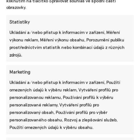
kliknutím na tlačítko Spravovat souhlas ve spodní části
říká starosta Kalletalu
obrazovky.
Třináctitisícové městečko Kalletal patří k těm
nejudržitelnějším v Německu. Starosta Mario Hecker si
Statistiky
na červnové konferenci Udržitelná budoucnost obcí
s Ekonews povídal o jeho strategii udržitelnosti. Aktuálně
Ukládání a/nebo přístup k informacím v zařízení, Měření
město vyjednává s investory o projektu elektrolyzéru pro
výkonu reklam, Měření výkonu obsahu, Porozumění publiku
výrobu zeleného vodíku.
prostřednictvím statistik nebo kombinací údajů z různých
zdrojů.
Irena Buřívalová
|
11. července 2025
|
Dekarbonizace
,
Energetika
|
adaptační strategie
,
města
Marketing
Ukládání a/nebo přístup k informacím v zařízení, Použití
omezených údajů k výběru reklam, Vytváření profilů pro
personalizovanou reklamu, Používání profilů k výběru
personalizované reklamy, Vytváření profilů pro
personalizovaný obsah, Používání profilů pro výběr
personalizovaného obsahu, Rozvoj a zlepšování služeb,
Použití omezených údajů k výběru obsahu.