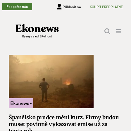
Přeskočit
Podpořte nás
Přihlásit se
KOUPIT PŘEDPLATNÉ
na
obsah
Španělsko prudce mění kurz. Firmy budou
muset povinně vykazovat emise už za
tento rok