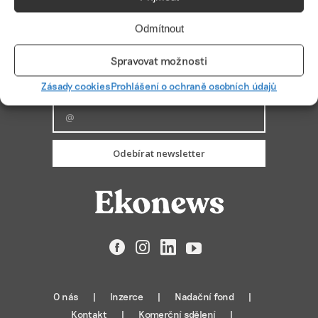
Odmítnout
Spravovat možnosti
PŘIHLÁSIT ODBĚR
Zásady cookies
Prohlášení o ochraně osobních údajů
Odebírat newsletter
Facebook
Instagram
LinkedIn
YouTube
O nás
Inzerce
Nadační fond
Kontakt
Komerční sdělení