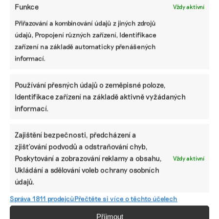
První kraje začínají řešit, jak reagovat na
Funkce
Vždy aktivní
změnu klimatu
Přiřazování a kombinování údajů z jiných zdrojů
Snížení teploty ve městech, zlepšení využívání
údajů, Propojení různých zařízení, Identifikace
srážkových vod, redukce smogu jsou nejčastější cíle,
zařízení na základě automaticky přenášených
které se snaží kraje dosáhnout s pomocí zpracování
informací.
adaptačních strategií na změnu klimatu. Některé si
nechávají počítat ...
Používání přesných údajů o zeměpisné poloze,
Valentina Podlesná
|
08. května 2021
|
Zemědělství
|
adaptační
Identifikace zařízení na základě aktivně vyžádaných
strategie
,
uhlíková stopa
,
změna klimatu
informací.
Zajištění bezpečnosti, předcházení a
zjišťování podvodů a odstraňování chyb,
Poskytování a zobrazování reklamy a obsahu,
Vždy aktivní
Ukládání a sdělování voleb ochrany osobních
údajů.
Správa 1811 prodejců
Přečtěte si více o těchto účelech
Příjmout