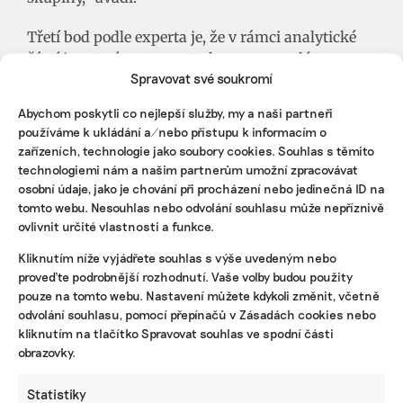
Třetí bod podle experta je, že v rámci analytické
částí je nutné zpracovat takzvanou analýzu
Spravovat své soukromí
zranitelnosti
.
Ta odráží, jak je a bude dané město
či kraj postižené probíhající změnou klimatu.
Abychom poskytli co nejlepší služby, my a naši partneři
Adaptační plán se musí opírat o fakta a modely
používáme k ukládání a/nebo přístupu k informacím o
změny klimatu,“ uvádí.
zařízeních, technologie jako soubory cookies. Souhlas s těmito
technologiemi nám a našim partnerům umožní zpracovávat
Podle zkušenosti Třebického ve vesměs
osobní údaje, jako je chování při procházení nebo jedinečná ID na
strategické plány naplní jen z části anebo vůbec.
tomto webu. Nesouhlas nebo odvolání souhlasu může nepříznivě
ovlivnit určité vlastnosti a funkce.
Podle něj často chybí právě politická podpora.
„Příkladem je například město Kopřivnice či Nový
Kliknutím níže vyjádřete souhlas s výše uvedeným nebo
Bor, kde bohužel nedochází k realizaci mnoha
proveďte podrobnější rozhodnutí. Vaše volby budou použity
opatření ze strategie,“ uvádí. Naopak v Praze či
pouze na tomto webu. Nastavení můžete kdykoli změnit, včetně
Brně se daří některá opatření realizovat.
odvolání souhlasu, pomocí přepínačů v Zásadách cookies nebo
kliknutím na tlačítko Spravovat souhlas ve spodní části
obrazovky.
Statistiky