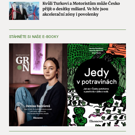
Kvůli Turkovi a Motoristům může Česko
přijít o desítky miliard. Ve hře jsou
akcelerační zóny i povolenky
STÁHNĚTE SI NAŠE E-BOOKY