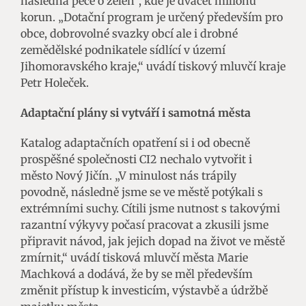
následná péče o zeleň“, kde je dvacet milionů
korun. „Dotační program je určený především pro
obce, dobrovolné svazky obcí ale i drobné
zemědělské podnikatele sídlící v území
Jihomoravského kraje,“ uvádí tiskový mluvčí kraje
Petr Holeček.
Adaptační plány si vytváří i samotná města
Katalog adaptačních opatření si i od obecně
prospěšné společnosti CI2 nechalo vytvořit i
město Nový Jičín. „V minulost nás trápily
povodně, následně jsme se ve městě potýkali s
extrémními suchy. Cítili jsme nutnost s takovými
razantní výkyvy počasí pracovat a zkusili jsme
připravit návod, jak jejich dopad na život ve městě
zmírnit,“ uvádí tisková mluvčí města Marie
Machková a dodává, že by se měl především
změnit přístup k investicím, výstavbě a údržbě