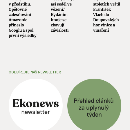
v předstihu.
asi seděl ve
stoletích vrátil
Opětovné
vězení.“
František
zalesňování
Kydáním
Vlach do
Amazonie
hnoje se
Doupovských
přineslo
zbavují
hor vinice a
Googlu a spol.
závislosti
vinaření
první výsledky
ODEBÍREJTE NÁŠ NEWSLETTER