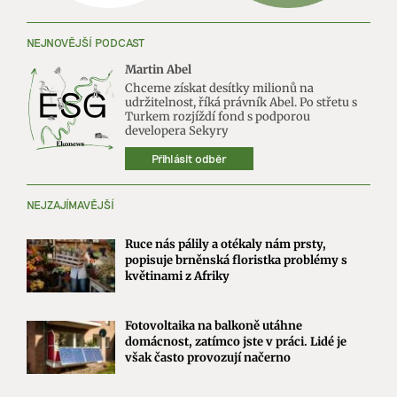
NEJNOVĚJŠÍ PODCAST
Martin Abel
Chceme získat desítky milionů na
udržitelnost, říká právník Abel. Po střetu s
Turkem rozjíždí fond s podporou
developera Sekyry
Přihlásit odběr
NEJZAJÍMAVĚJŠÍ
Ruce nás pálily a otékaly nám prsty,
popisuje brněnská floristka problémy s
květinami z Afriky
Fotovoltaika na balkoně utáhne
domácnost, zatímco jste v práci. Lidé je
však často provozují načerno