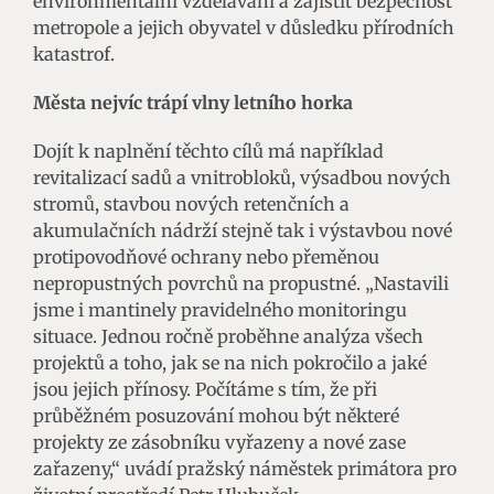
environmentální vzdělávání a zajistit bezpečnost
metropole a jejich obyvatel v důsledku přírodních
katastrof.
Města nejvíc trápí vlny letního horka
Dojít k naplnění těchto cílů má například
revitalizací sadů a vnitrobloků, výsadbou nových
stromů, stavbou nových retenčních a
akumulačních nádrží stejně tak i výstavbou nové
protipovodňové ochrany nebo přeměnou
nepropustných povrchů na propustné. „Nastavili
jsme i mantinely pravidelného monitoringu
situace. Jednou ročně proběhne analýza všech
projektů a toho, jak se na nich pokročilo a jaké
jsou jejich přínosy. Počítáme s tím, že při
průběžném posuzování mohou být některé
projekty ze zásobníku vyřazeny a nové zase
zařazeny,“ uvádí pražský náměstek primátora pro