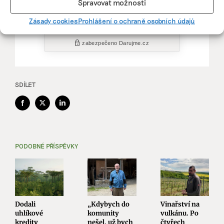
Spravovat možnosti
Zásady cookies
Prohlášení o ochraně osobních údajů
SDÍLET
Facebook
X
LinkedIn
PODOBNÉ PŘÍSPĚVKY
Dodali
„Kdybych do
Vinařství na
uhlíkové
komunity
vulkánu. Po
kredity
nešel, už bych
čtyřech