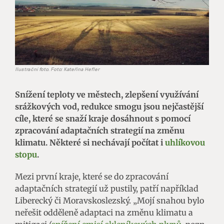
Ilustrační foto. Foto: Kateřina Hefler
Snížení teploty ve městech, zlepšení využívání
srážkových vod, redukce smogu jsou nejčastější
cíle, které se snaží kraje dosáhnout s pomocí
zpracování adaptačních strategií na změnu
klimatu. Některé si nechávají počítat i
uhlíkovou
stopu
.
Mezi první kraje, které se do zpracování
adaptačních strategií už pustily, patří například
Liberecký či Moravskoslezský. „Mojí snahou bylo
neřešit odděleně adaptaci na změnu klimatu a