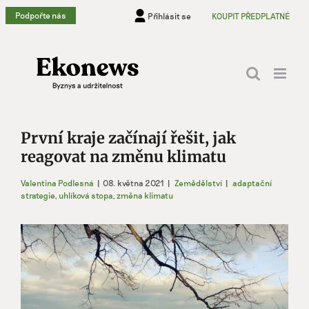
Přeskočit
Podpořte nás
Přihlásit se
KOUPIT PŘEDPLATNÉ
na
obsah
První kraje začínají řešit, jak
reagovat na změnu klimatu
Valentina Podlesná
|
08. května 2021
|
Zemědělství
|
adaptační
strategie
,
uhlíková stopa
,
změna klimatu
Zobrazit
větší
obrázek