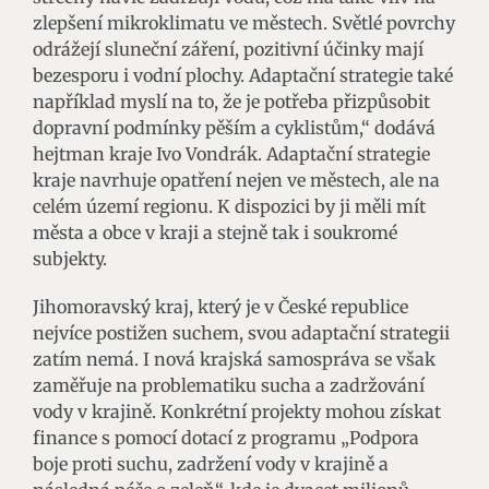
zlepšení mikroklimatu ve městech. Světlé povrchy
odrážejí sluneční záření, pozitivní účinky mají
bezesporu i vodní plochy. Adaptační strategie také
například myslí na to, že je potřeba přizpůsobit
dopravní podmínky pěším a cyklistům,“ dodává
hejtman kraje Ivo Vondrák. Adaptační strategie
kraje navrhuje opatření nejen ve městech, ale na
celém území regionu. K dispozici by ji měli mít
města a obce v kraji a stejně tak i soukromé
subjekty.
Jihomoravský kraj, který je v České republice
nejvíce postižen suchem, svou adaptační strategii
zatím nemá. I nová krajská samospráva se však
zaměřuje na problematiku sucha a zadržování
vody v krajině. Konkrétní projekty mohou získat
finance s pomocí dotací z programu „Podpora
boje proti suchu, zadržení vody v krajině a