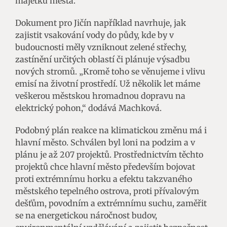
majetku města.
Dokument pro Jičín například navrhuje, jak
zajistit vsakování vody do půdy, kde by v
budoucnosti měly vzniknout zelené střechy,
zastínění určitých oblastí či plánuje výsadbu
nových stromů. „Kromě toho se věnujeme i vlivu
emisí na životní prostředí. Už několik let máme
veškerou městskou hromadnou dopravu na
elektrický pohon,“ dodává Machková.
Podobný plán reakce na klimatickou změnu má i
hlavní město. Schválen byl loni na podzim a v
plánu je až 207 projektů. Prostřednictvím těchto
projektů chce hlavní město především bojovat
proti extrémnímu horku a efektu takzvaného
městského tepelného ostrova, proti přívalovým
dešťům, povodním a extrémnímu suchu, zaměřit
se na energetickou náročnost budov,