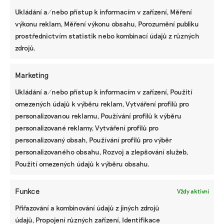
Ukládání a/nebo přístup k informacím v zařízení, Měření
výkonu reklam, Měření výkonu obsahu, Porozumění publiku
VALENTINA PODLESNÁ
prostřednictvím statistik nebo kombinací údajů z různých
Valentina vystudovala Univerzitu Karlovu, kde získala
zdrojů.
magisterský titul v oboru sociální a kulturní ekologie, předtím
také bakalářský titul v oboru žurnalistiky. Zajímá se o
komunitní zahrady i výrobu ekologických pracích prášků.
Marketing
Ukládání a/nebo přístup k informacím v zařízení, Použití
Reklama
omezených údajů k výběru reklam, Vytváření profilů pro
personalizovanou reklamu, Používání profilů k výběru
personalizované reklamy, Vytváření profilů pro
personalizovaný obsah, Používání profilů pro výběr
personalizovaného obsahu, Rozvoj a zlepšování služeb,
Použití omezených údajů k výběru obsahu.
Funkce
Vždy aktivní
Přiřazování a kombinování údajů z jiných zdrojů
údajů, Propojení různých zařízení, Identifikace