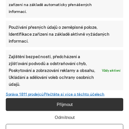
zařízení na základě automaticky přenášených
Pomozte udržet důležité
informací.
informace dostupné všem.
Používání přesných údajů o zeměpisné poloze,
Díky vaší podpoře se můžeme pustit do témat,
Identifikace zařízení na základě aktivně vyžádaných
která by jinak nevznikla.
informací.
Přispějte na vznik obsahu.
Zajištění bezpečnosti, předcházení a
zjišťování podvodů a odstraňování chyb,
Poskytování a zobrazování reklamy a obsahu,
Vždy aktivní
Ukládání a sdělování voleb ochrany osobních
údajů.
Správa 1811 prodejců
Přečtěte si více o těchto účelech
Příjmout
Odmítnout