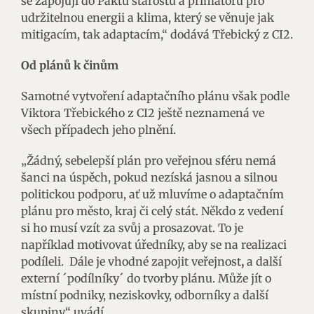
se zapojují do Paktu starostů a primátorů pro
udržitelnou energii a klima, který se věnuje jak
mitigacím, tak adaptacím,“ dodává Třebický z CI2.
Od plánů k činům
Samotné vytvoření adaptačního plánu však podle
Viktora Třebického z CI2 ještě neznamená ve
všech případech jeho plnění.
„Žádný, sebelepší plán pro veřejnou sféru nemá
šanci na úspěch, pokud nezíská jasnou a silnou
politickou podporu, ať už mluvíme o adaptačním
plánu pro město, kraj či celý stát. Někdo z vedení
si ho musí vzít za svůj a prosazovat. To je
například motivovat úředníky, aby se na realizaci
podíleli. Dále je vhodné zapojit veřejnost
,
a další
externí ´podílníky´ do tvorby plánu. Může jít o
místní podniky, neziskovky, odborníky a další
skupiny,“ uvádí.