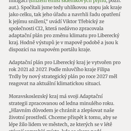
mitigaci (
snížení emisí skleníkových plynů
, pozn.
aut.). Spočítali jsme tedy uhlíkovou stopu jak kraje
jako celku, tak jeho úřadu a navrhli řadu opatření
k jejímu snížení,“ uvádí Viktor Třebický ze
společnosti CI2, která nedávno zpracovala
adaptační plán pro změnu klimatu pro Liberecký
kraj. Hodně výstupů je v mapově podobě a jsou k
dispozici na mapovém portálu kraje.
Adaptační plán pro Liberecký kraj je vytvořen pro
rok 2021 až 2027. Podle mluvčího kraje Filipa
Trdly by nový strategický plán po roce 2027 měl
reagovat na aktuální klimatickou situaci.
Moravskoslezský kraj má svoji Adaptační
strategii zpracovanou od ledna minulého roku.
„Hlavním důvodem je chránit a zlepšovat naše
životní prostředí. Chceme přispět k tomu, aby se
lépe žilo lidem ve městech, ze kterých se v létě