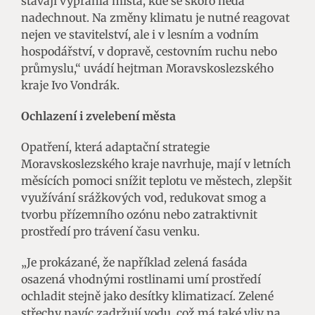
stávají vyprahlá místa, kde se skoro nedá
nadechnout. Na změny klimatu je nutné reagovat
nejen ve stavitelství, ale i v lesním a vodním
hospodářství, v dopravě, cestovním ruchu nebo
průmyslu,“ uvádí hejtman Moravskoslezského
kraje Ivo Vondrák.
Ochlazení i zvelebení města
Opatření, která adaptační strategie
Moravskoslezského kraje navrhuje, mají v letních
měsících pomoci snížit teplotu ve městech, zlepšit
využívání srážkových vod, redukovat smog a
tvorbu přízemního ozónu nebo zatraktivnit
prostředí pro trávení času venku.
„Je prokázané, že například zelená fasáda
osazená vhodnými rostlinami umí prostředí
ochladit stejně jako desítky klimatizací. Zelené
střechy navíc zadržují vodu, což má také vliv na