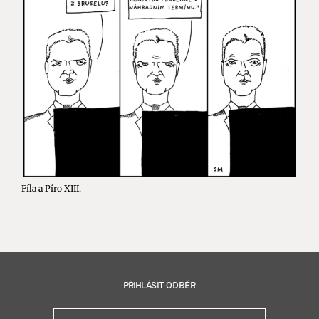
Fíla a Píro XIII.
PŘIHLÁSIT ODBĚR