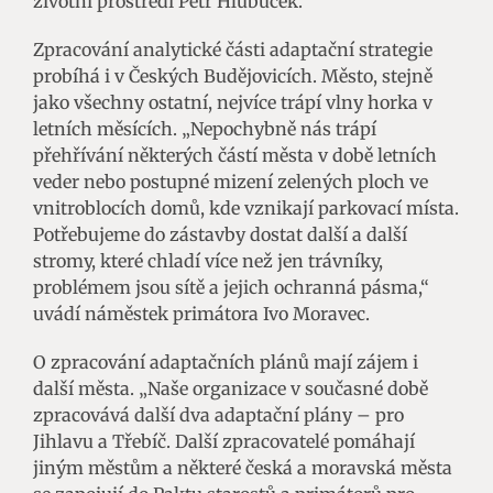
životní prostředí Petr Hlubuček.
Zpracování analytické části adaptační strategie
probíhá i v Českých Budějovicích. Město, stejně
jako všechny ostatní, nejvíce trápí vlny horka v
letních měsících. „Nepochybně nás trápí
přehřívání některých částí města v době letních
veder nebo postupné mizení zelených ploch ve
vnitroblocích domů, kde vznikají parkovací místa.
Potřebujeme do zástavby dostat další a další
stromy, které chladí více než jen trávníky,
problémem jsou sítě a jejich ochranná pásma,“
uvádí náměstek primátora Ivo Moravec.
O zpracování adaptačních plánů mají zájem i
další města. „Naše organizace v současné době
zpracovává další dva adaptační plány – pro
Jihlavu a Třebíč. Další zpracovatelé pomáhají
jiným městům a některé česká a moravská města