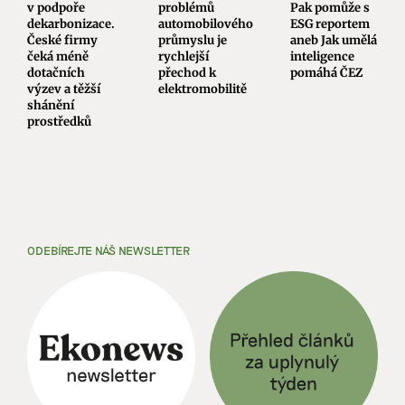
v podpoře
problémů
Pak pomůže s
dekarbonizace.
automobilového
ESG reportem
České firmy
průmyslu je
aneb Jak umělá
čeká méně
rychlejší
inteligence
dotačních
přechod k
pomáhá ČEZ
výzev a těžší
elektromobilitě
shánění
prostředků
ODEBÍREJTE NÁŠ NEWSLETTER