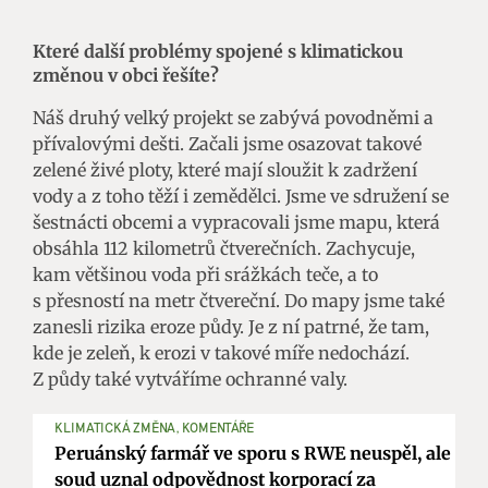
Které další problémy spojené s klimatickou
změnou v obci řešíte?
Náš druhý velký projekt se zabývá povodněmi a
přívalovými dešti. Začali jsme osazovat takové
zelené živé ploty, které mají sloužit k zadržení
vody a z toho těží i zemědělci. Jsme ve sdružení se
šestnácti obcemi a vypracovali jsme mapu, která
obsáhla 112 kilometrů čtverečních. Zachycuje,
kam většinou voda při srážkách teče, a to
s přesností na metr čtvereční. Do mapy jsme také
zanesli rizika eroze půdy. Je z ní patrné, že tam,
kde je zeleň, k erozi v takové míře nedochází.
Z půdy také vytváříme ochranné valy.
KLIMATICKÁ ZMĚNA, KOMENTÁŘE
Peruánský farmář ve sporu s RWE neuspěl, ale
soud uznal odpovědnost korporací za