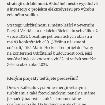
strategii udržitelnosti. Aktuálně město vyjednává
s investory o projektu elektrolyzéru pro výrobu
zeleného vodíku.
Strategii udržitelnosti si město ležící v Severním
Porýní-Vestfálsku nedaleko Bielefeldu schválilo už
v roce 2021. Obsahuje pět tematických oblastí a
má 83 konkrétních cílů. „Většinu už jsme si
odškrtli,“ říká Mario Hecker. Ten přijel do Prahy
na konferenci Udržitelná budoucnost obcí, jejíž
součástí bylo slavnostní vyhlášení vítězů soutěže
Zelená obec roku 2025.
Kterými projekty teď žijete především?
Dnes v Kalletalu vyrábíme energii větrnými
turbínami a také fotovoltaickými panely a máme
jí značný nadbytek, takže ji momentálně
posíláme do sítě. Do budoucna ji ale chceme