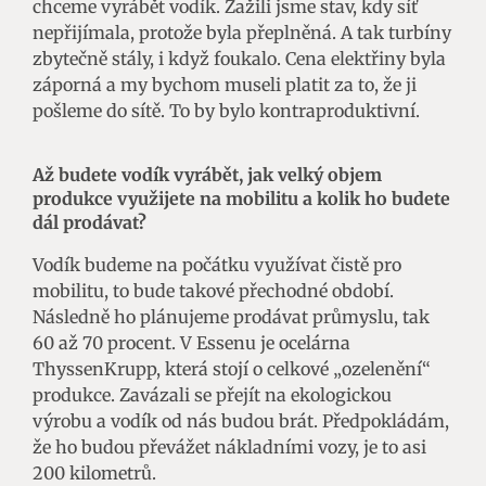
chceme vyrábět vodík. Zažili jsme stav, kdy síť
nepřijímala, protože byla přeplněná. A tak turbíny
zbytečně stály, i když foukalo. Cena elektřiny byla
záporná a my bychom museli platit za to, že ji
pošleme do sítě. To by bylo kontraproduktivní.
Až budete vodík vyrábět, jak velký objem
produkce využijete na mobilitu a kolik ho budete
dál prodávat?
Vodík budeme na počátku využívat čistě pro
mobilitu, to bude takové přechodné období.
Následně ho plánujeme prodávat průmyslu, tak
60 až 70 procent. V Essenu je ocelárna
ThyssenKrupp, která stojí o celkové „ozelenění“
produkce. Zavázali se přejít na ekologickou
výrobu a vodík od nás budou brát. Předpokládám,
že ho budou převážet nákladními vozy, je to asi
200 kilometrů.