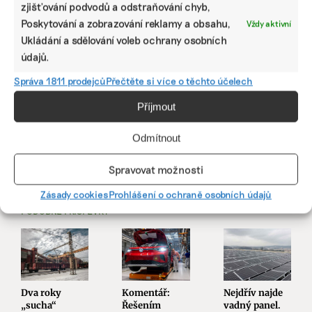
zjišťování podvodů a odstraňování chyb,
Poskytování a zobrazování reklamy a obsahu,
Vždy aktivní
Ukládání a sdělování voleb ochrany osobních
údajů.
Správa 1811 prodejců
Přečtěte si více o těchto účelech
Příjmout
SDÍLET
Odmítnout
Facebook
X
LinkedIn
Spravovat možnosti
Zásady cookies
Prohlášení o ochraně osobních údajů
PODOBNÉ PŘÍSPĚVKY
Dva roky
Komentář:
Nejdřív najde
„sucha“
Řešením
vadný panel.