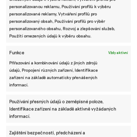
personalizovanou reklamu, Používání profilů k výběru
Pomozte udržet důležité
personalizované reklamy, Vytváření profilů pro
informace dostupné všem.
personalizovaný obsah, Používání profilů pro výběr
personalizovaného obsahu, Rozvoj a zlepšování služeb,
Použití omezených údajů k výběru obsahu.
Díky vaší podpoře se můžeme pustit do témat,
která by jinak nevznikla.
Funkce
Vždy aktivní
Přispějte na vznik obsahu.
Přiřazování a kombinování údajů z jiných zdrojů
údajů, Propojení různých zařízení, Identifikace
zařízení na základě automaticky přenášených
informací.
Používání přesných údajů o zeměpisné poloze,
Identifikace zařízení na základě aktivně vyžádaných
informací.
Zajištění bezpečnosti, předcházení a