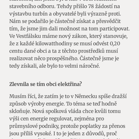
stavebního odboru. Tehdy přišlo 78 žádostí na
výstavbu turbín a obyvatelé byli výrazně proti.
Nám se podařilo je částečně získat a přesvědčit
tím, že jsme jim dali možnost na tom participovat.
Ve Vestfálsku máme nový zákon, který stanovuje,
že z každé kilowatthodiny se musí odvést 0,20
centu dané obci a ta z těchto prostředků musí
realizovat něco prospěšného. Částečně jsme je
tedy získali, ale bylo to velmi náročné.
Zlevnila se tím obci elektřina?
Musím říci, že zatím je to v Německu spíše dražší
způsob výroby energie. To téma se teď hodně
skloňuje. Nová spolková vláda chce kvůli tomu
výši cen energie regulovat, zejména pro
průmyslové podniky, protože poplatky za přenos
jsou příliš vysoké. I to je jeden z důvodů, proč