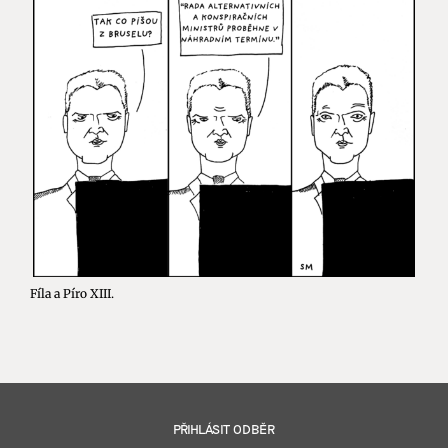
Fíla a Píro XIII.
PŘIHLÁSIT ODBĚR