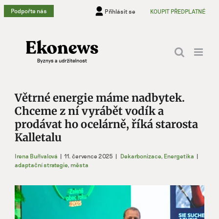
Přeskočit
Podpořte nás
Přihlásit se
KOUPIT PŘEDPLATNÉ
na
obsah
Větrné energie máme nadbytek.
Chceme z ní vyrábět vodík a
prodávat ho ocelárně, říká starosta
Kalletalu
Irena Buřívalová
|
11. července 2025
|
Dekarbonizace
,
Energetika
|
adaptační strategie
,
města
Zobrazit
větší
obrázek