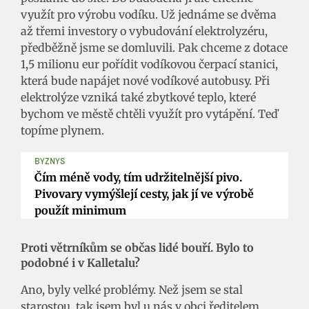
využít pro výrobu vodíku. Už jednáme se dvěma
až třemi investory o vybudování elektrolyzéru,
předběžně jsme se domluvili. Pak chceme z dotace
1,5 milionu eur pořídit vodíkovou čerpací stanici,
která bude napájet nové vodíkové autobusy. Při
elektrolýze vzniká také zbytkové teplo, které
bychom ve městě chtěli využít pro vytápění. Teď
topíme plynem.
BYZNYS
Čím méně vody, tím udržitelnější pivo.
Pivovary vymýšlejí cesty, jak jí ve výrobě
použít minimum
Proti větrníkům se občas lidé bouří. Bylo to
podobné i v Kalletalu?
Ano, byly velké problémy. Než jsem se stal
starostou, tak jsem byl u nás v obci ředitelem