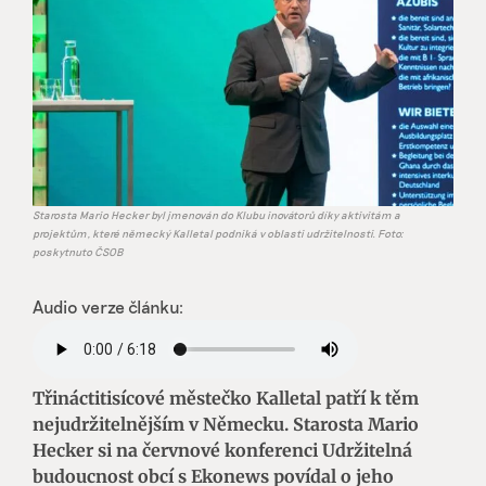
Starosta Mario Hecker byl jmenován do Klubu inovátorů díky aktivitám a
projektům, které německý Kalletal podniká v oblasti udržitelnosti. Foto:
poskytnuto ČSOB
Audio verze článku:
Třináctitisícové městečko Kalletal patří k těm
nejudržitelnějším v Německu. Starosta Mario
Hecker si na červnové konferenci Udržitelná
budoucnost obcí s Ekonews povídal o jeho