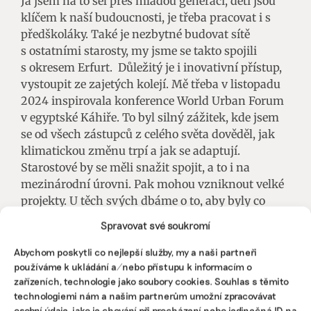
Já jsem na to šel přes mladou generaci, děti jsou
klíčem k naší budoucnosti, je třeba pracovat i s
předškoláky. Také je nezbytné budovat sítě
s ostatními starosty, my jsme se takto spojili
s okresem Erfurt. Důležitý je i inovativní přístup,
vystoupit ze zajetých kolejí. Mě třeba v listopadu
2024 inspirovala konference World Urban Forum
v egyptské Káhiře. To byl silný zážitek, kde jsem
se od všech zástupců z celého světa dověděl, jak
klimatickou změnu trpí a jak se adaptují.
Starostové by se měli snažit spojit, a to i na
mezinárodní úrovni. Pak mohou vzniknout velké
projekty. U těch svých dbáme o to, aby byly co
nejekologičtější. Máme zkušenost, že banky jsou
Spravovat své soukromí
ochotnější zafinancovat projekt, když je jeho
koeficient vyšší.
Abychom poskytli co nejlepší služby, my a naši partneři
používáme k ukládání a/nebo přístupu k informacím o
zařízeních, technologie jako soubory cookies. Souhlas s těmito
technologiemi nám a našim partnerům umožní zpracovávat
osobní údaje, jako je chování při procházení nebo jedinečná ID na