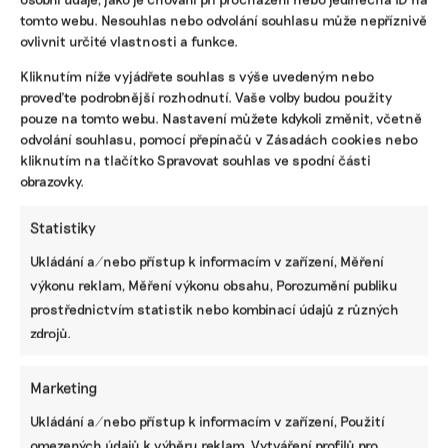
tomto webu. Nesouhlas nebo odvolání souhlasu může nepříznivě
ovlivnit určité vlastnosti a funkce.
IRENA BUŘÍVALOVÁ
Kliknutím níže vyjádřete souhlas s výše uvedeným nebo
Irena prošla MF Dnes nebo ekonomickými týdeníky Euro a
proveďte podrobnější rozhodnutí. Vaše volby budou použity
Czech Business Weekly. Nejradši píše o věčných chemikáliích
pouze na tomto webu. Nastavení můžete kdykoli změnit, včetně
v oblečení, ekologickém zemědělství, odpadech, rychlé módě
odvolání souhlasu, pomocí přepínačů v Zásadách cookies nebo
a bioplastech.
kliknutím na tlačítko Spravovat souhlas ve spodní části
obrazovky.
Reklama
Statistiky
Ukládání a/nebo přístup k informacím v zařízení, Měření
výkonu reklam, Měření výkonu obsahu, Porozumění publiku
prostřednictvím statistik nebo kombinací údajů z různých
zdrojů.
Marketing
Ukládání a/nebo přístup k informacím v zařízení, Použití
omezených údajů k výběru reklam, Vytváření profilů pro