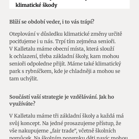
klimatické škody
Blíží se období veder, i to vás trápí?
Oteplování v důsledku klimatické změny určitě
pociťujeme i u nás. Trpí tím zejména senioři.
V Kalletalu máme obecní místa, která slouží
k ochlazení, třeba základní školy, kam mohou
senioři odpoledne přijít. Máme také klimatický
park s rybníčkem, kde je chladněji a mohou se
tam uchýlit.
Součástí vaší strategie je vzdělávání. Jak ho
využíváte?
V Kalletalu máme tři základní školy a každá má
svůj koncept. Na jedné prosazujeme přístup, že
vše nakupujeme „fair trade“, včetně školních
pomůcek. Na školním pozemku děti navíc mohou