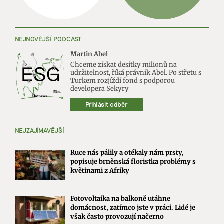
NEJNOVĚJŠÍ PODCAST
Martin Abel
Chceme získat desítky milionů na
udržitelnost, říká právník Abel. Po střetu s
Turkem rozjíždí fond s podporou
developera Sekyry
Přihlásit odběr
NEJZAJÍMAVĚJŠÍ
Ruce nás pálily a otékaly nám prsty,
popisuje brněnská floristka problémy s
květinami z Afriky
Fotovoltaika na balkoně utáhne
domácnost, zatímco jste v práci. Lidé je
však často provozují načerno