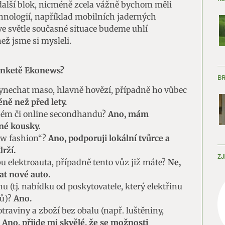
 další blok, nicméně zcela vážně bychom měli
chnologií, například mobilních jaderných
 ve světle současné situace budeme uhlí
ež jsme si mysleli.
anketě Ekonews?
B
vynechat maso, hlavně hovězí, případně ho vůbec
ně než před lety.
ném či online secondhandu?
Ano, mám
né kousky.
ow fashion“?
Ano, podporuji lokální tvůrce a
drží.
ZJ
u elektroauta, případně tento vůz již máte?
Ne,
t nové auto.
u (tj. nabídku od poskytovatele, který elektřinu
jů)?
Ano.
traviny a zboží bez obalu (např. luštěniny,
?
Ano, přijde mi skvělé, že se možnosti