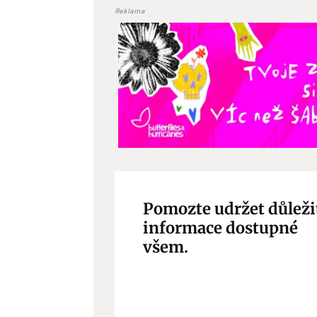
odstra
Reklama
Ukládá
Pomozte udržet důleži
informace dostupné
všem.