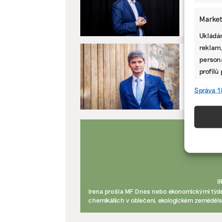
Preziden
Hrad vše
Market
Ukládán
reklam,
persona
KLIMATICK
profilů
Preziden
omezen
budoucí 
Správa 1
Funkc
Přiřazo
zařízen
informa
Použív
I
aktivn
Irena prošla MF Dnes nebo ekonomickými týde
chemikáliích v oblečení, ekologickém zeměděls
Zajišt