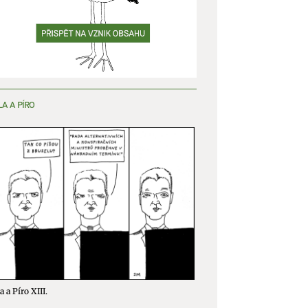
y aktivní
LA A PÍRO
a a Píro XIII.