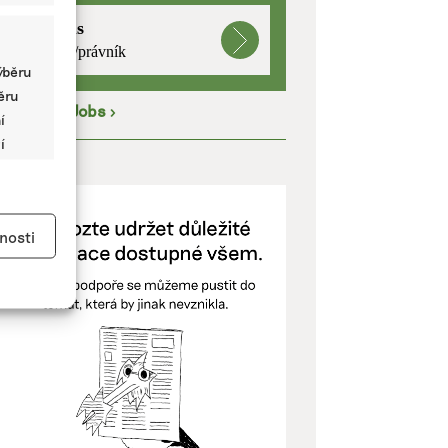
mutualus
právnička/právník
ýběru
běru
íce na
EkoJobs
>
í
í
ODPOŘTE NÁS
y aktivní
nosti
kladě