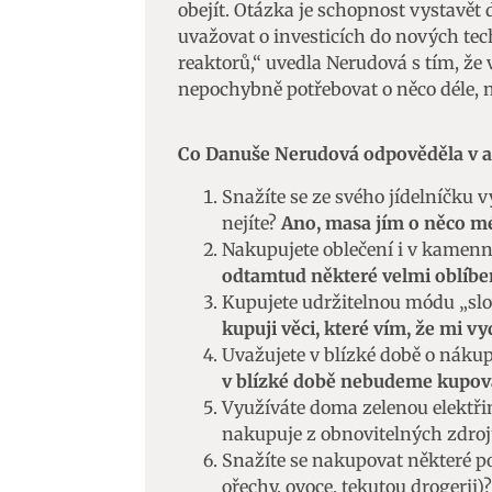
obejít. Otázka je schopnost vystavět
uvažovat o investicích do nových te
reaktorů,“ uvedla Nerudová s tím, že
nepochybně potřebovat o něco déle, n
Co Danuše Nerudová odpověděla v 
Snažíte se ze svého jídelníčku 
nejíte?
Ano, masa jím o něco mé
Nakupujete oblečení i v kamen
odtamtud některé velmi oblíbe
Kupujete udržitelnou módu „sl
kupuji věci, které vím, že mi vy
Uvažujete v blízké době o nákup
v blízké době nebudeme kupova
Využíváte doma zelenou elektřin
nakupuje z obnovitelných zdro
Snažíte se nakupovat některé po
ořechy, ovoce, tekutou drogerii)