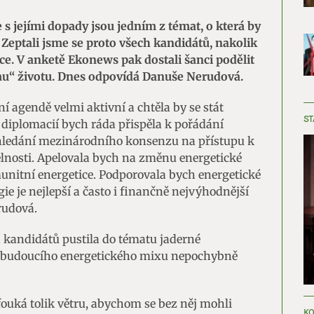
s jejími dopady jsou jedním z témat, o která by
 Zeptali jsme se proto všech kandidátů, nakolik
ce. V anketě Ekonews pak dostali šanci podělit
šímu“ životu. Dnes odpovídá Danuše Nerudová.
 agendě velmi aktivní a chtěla by se stát
ST
 diplomacií bych ráda přispěla k pořádání
hledání mezinárodního konsenzu na přístupu k
elnosti. Apelovala bych na změnu energetické
unitní energetice. Podporovala bych energetické
e je nejlepší a často i finančně nejvýhodnější
rudová.
 kandidátů pustila do tématu jaderné
ho budoucího energetického mixu nepochybně
efouká tolik větru, abychom se bez něj mohli
KO