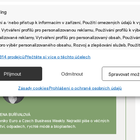
tští kandidáti: Pavel Fischer hodlá zvát na
chny, kdo k udržitelnosti mají co říci
ing
í a/nebo přístup k informacím v zařízení, Použití omezených údajů k v
 Vytváření profilů pro personalizovanou reklamu, Používání profilů k vý
V
lizované reklamy, Vytváření profilů pro personalizovaný obsah, Používán
Á ZMĚNA
 pro výběr personalizovaného obsahu, Rozvoj a zlepšování služeb, Použit
tští kandidáti: Marek Hilšer říká, že naše
P
ých údajů k výběru obsahu.
prosperita závisí na udržitelnosti
814 prodejců
Přečtěte si více o těchto účelech
e
Vžd
Příjmout
Odmítnout
Spravovat mož
vání a kombinování údajů z jiných zdrojů údajů, Propojení různých
í, Identifikace zařízení na základě automaticky přenášených
Zásady cookies
Prohlášení o ochraně osobních údajů
cí.
ání přesných údajů o zeměpisné poloze, Identifikace zařízení na zá
RENA BUŘÍVALOVÁ
ě vyžádaných informací.
níky Euro a Czech Business Weekly. Nejradši píše o věčných
tví, odpadech, rychlé módě a bioplastech.
ění bezpečnosti, předcházení a zjišťování podvodů a