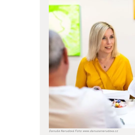
větší
obrázek
Danuše Nerudová Foto: www.danusenerudova.cz