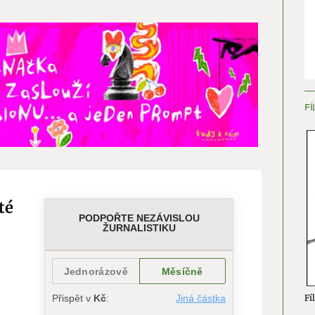
ňování chyb, Poskytování a zobrazování reklamy a obsahu,
Vžd
ní a sdělování voleb ochrany osobních údajů.
FÍ
té
Fíl