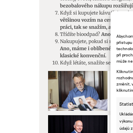
bezobalového nákupu rozšiřují
Když si kupujete kávu/čaj s seb
většinou vozím na cesty term
práci, tak se snažím, aby to byl
Třídíte bioodpad?
Ano.
Abychom 
Nakupujete, pokud si můžete vyb
přístupu
Ano, máme i oblíbené lokální po
technolo
při proc
klasické konvenční.
může nep
Když létáte, snažíte se svoje let
Kliknutí
rozhodnu
změnit, 
KLIMATICK
kliknutí
Preziden
že si Če
Statis
Ukládán
výkonu
údajů z
KLIMATICK