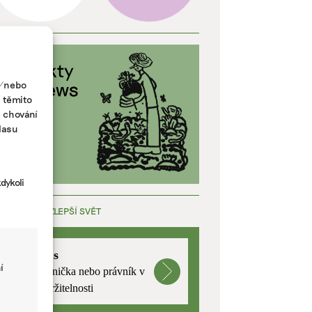
a/nebo
s těmito
e chování
lasu
dykoli
ÁCE, KTERÁ ZLEPŠÍ SVĚT
mutualus
í
Stáž: právnička nebo právník v
oblasti udržitelnosti