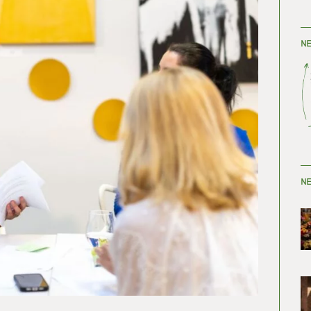
NE
NE