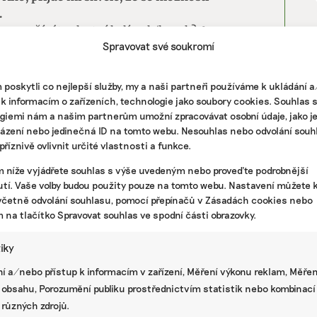
.
ou, používáte vlastní kelímek/hrnek?
Ano,
Spravovat své soukromí
ohrnek. Pokud si dávám kávu mimo domov nebo
o do hrnku (porcelán).
poskytli co nejlepší služby, my a naši partneři používáme k ukládání 
rat, raději biopotraviny, nebo běžné potraviny?
 k informacím o zařízeních, technologie jako soubory cookies. Souhlas 
traviny a biopotraviny, ale kupujeme i ty
giemi nám a našim partnerům umožní zpracovávat osobní údaje, jako j
házení nebo jedinečná ID na tomto webu. Nesouhlas nebo odvolání souh
říznivě ovlivnit určité vlastnosti a funkce.
y „offsetovat“ a jak?
Nevím.
m níže vyjádřete souhlas s výše uvedeným nebo proveďte podrobnější
tí. Vaše volby budou použity pouze na tomto webu. Nastavení můžete k
včetně odvolání souhlasu, pomocí přepínačů v Zásadách cookies nebo
Á ZMĚNA
m na tlačítko Spravovat souhlas ve spodní části obrazovky.
PR
tští kandidáti: Jaroslav Bašta tvrdí, že je dobře,
sko v zelené transformaci nevede dobře
tiky
í a/nebo přístup k informacím v zařízení, Měření výkonu reklam, Měřen
 obsahu, Porozumění publiku prostřednictvím statistik nebo kombinací
 různých zdrojů.
Á ZMĚNA