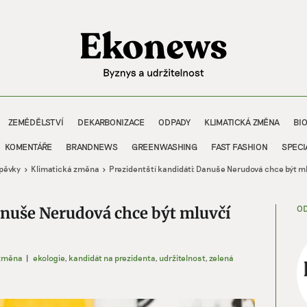
ZEMĚDĚLSTVÍ
DEKARBONIZACE
ODPADY
KLIMATICKÁ ZMĚNA
BI
KOMENTÁŘE
BRANDNEWS
GREENWASHING
FAST FASHION
SPECI
spěvky
Klimatická změna
Prezidentští kandidáti: Danuše Nerudová chce být m
OD
anuše Nerudová chce být mluvčí
 změna
|
ekologie
,
kandidát na prezidenta
,
udržitelnost
,
zelená