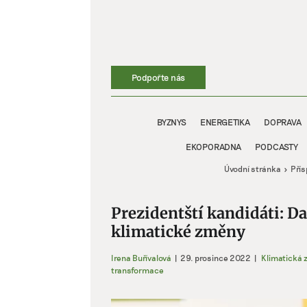
Přeskočit
na
obsah
Podpořte nás
BYZNYS
ENERGETIKA
DOPRAVA
EKOPORADNA
PODCASTY
Úvodní stránka
Pří
Prezidentští kandidáti: D
klimatické změny
Irena Buřívalová
|
29. prosince 2022
|
Klimatická
transformace
Zobrazit