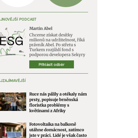
JNOVĚJŠÍ PODCAST
Martin Abel
Chceme získat desítky
milionů na udržitelnost, říká
právník Abel. Po střetu s
Turkem rozjíždí fond s
podporou developera Sekyry
Přihlásit odběr
JZAJÍMAVĚJŠÍ
Ruce nás pálily a otékaly nám
prsty, popisuje brněnská
floristka problémy s
květinami z Afriky
Fotovoltaika na balkoně
utáhne domácnost, zatímco
jste v práci. Lidé je však často