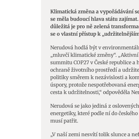
Klimatická změna a vypořádávání se 
se měla budoucí hlava státu zajímat.
důležitá je pro ně zelená transforma
se o vlastní přístup k „udržitelněj
Nerudová hodlá být v environmentální
„mluvčí klimatické změny“. „Aktivní
summitu COP27 v České republice a 
ochraně životního prostředí a udržit
politiky směrem k nezávislosti a kom
úspory, protože nespotřebovaná energi
cesta k udržitelnosti,“ odpověděla Ne
Nerudová se jako jediná z oslovených
energetiky, které podle ní do české
musí patřit.
„V naší zemi nesvítí tolik slunce a n