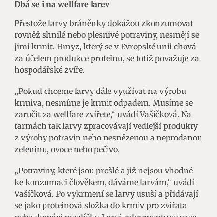
Dbá se i na wellfare larev
Přestože larvy bráněnky dokážou zkonzumovat
rovněž shnilé nebo plesnivé potraviny, nesmějí se
jimi krmit. Hmyz, který se v Evropské unii chová
za účelem produkce proteinu, se totiž považuje za
hospodářské zvíře.
„Pokud chceme larvy dále využívat na výrobu
krmiva, nesmíme je krmit odpadem. Musíme se
zaručit za wellfare zvířete,“ uvádí Vašíčková. Na
farmách tak larvy zpracovávají vedlejší produkty
z výroby potravin nebo nesnězenou a neprodanou
zeleninu, ovoce nebo pečivo.
„Potraviny, které jsou prošlé a již nejsou vhodné
ke konzumaci člověkem, dáváme larvám,“ uvádí
Vašíčková. Po vykrmení se larvy usuší a přidávají
se jako proteinová složka do krmiv pro zvířata
nebo domácí mazlíčky. Larví exkrementy se zase