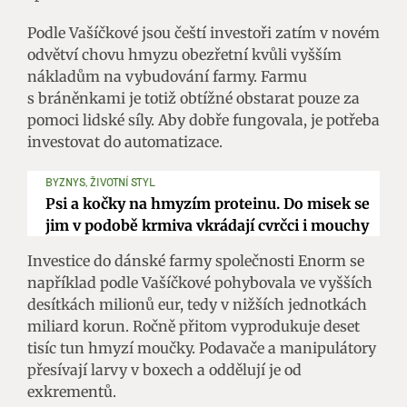
Podle Vašíčkové jsou čeští investoři zatím v novém
odvětví chovu hmyzu obezřetní kvůli vyšším
nákladům na vybudování farmy. Farmu
s bráněnkami je totiž obtížné obstarat pouze za
pomoci lidské síly. Aby dobře fungovala, je potřeba
investovat do automatizace.
BYZNYS, ŽIVOTNÍ STYL
Psi a kočky na hmyzím proteinu. Do misek se
jim v podobě krmiva vkrádají cvrčci i mouchy
Investice do dánské farmy společnosti Enorm se
například podle Vašíčkové pohybovala ve vyšších
desítkách milionů eur, tedy v nižších jednotkách
miliard korun. Ročně přitom vyprodukuje deset
tisíc tun hmyzí moučky. Podavače a manipulátory
přesívají larvy v boxech a oddělují je od
exkrementů.