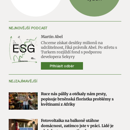
NEJNOVĚJŠÍ PODCAST
Martin Abel
Chceme získat desítky milionů na
udržitelnost, říká právník Abel. Po střetu s
Turkem rozjíždí fond s podporou
developera Sekyry
Přihlásit odběr
NEJZAJÍMAVĚJŠÍ
Ruce nás pálily a otékaly nám prsty,
popisuje brněnská floristka problémy s
květinami z Afriky
Fotovoltaika na balkoně utáhne
domácnost, zatímco jste v práci. Lidé je