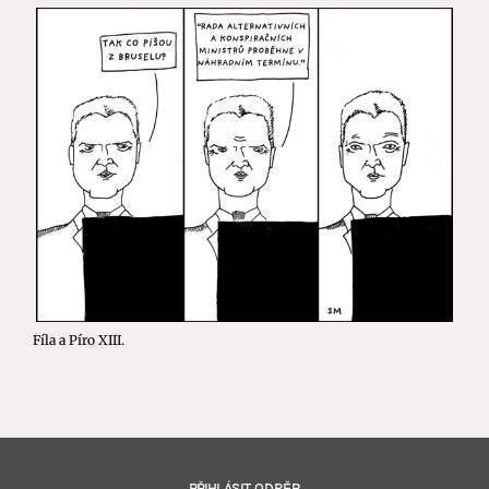
Fíla a Píro XIII.
PŘIHLÁSIT ODBĚR