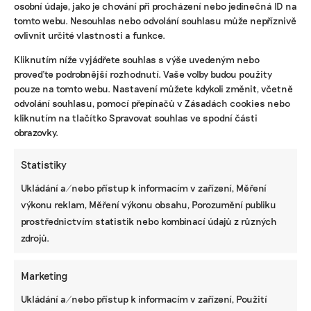
osobní údaje, jako je chování při procházení nebo jedinečná ID na
tomto webu. Nesouhlas nebo odvolání souhlasu může nepříznivě
ovlivnit určité vlastnosti a funkce.
Kliknutím níže vyjádřete souhlas s výše uvedeným nebo
proveďte podrobnější rozhodnutí. Vaše volby budou použity
VALENTINA PODLESNÁ
Valentina vystudovala Univerzitu Karlovu, kde získala
pouze na tomto webu. Nastavení můžete kdykoli změnit, včetně
magisterský titul v oboru sociální a kulturní ekologie, předtím
odvolání souhlasu, pomocí přepínačů v Zásadách cookies nebo
také bakalářský titul v oboru žurnalistiky. Zajímá se o
kliknutím na tlačítko Spravovat souhlas ve spodní části
komunitní zahrady i výrobu ekologických pracích prášků.
obrazovky.
Statistiky
Reklama
Ukládání a/nebo přístup k informacím v zařízení, Měření
výkonu reklam, Měření výkonu obsahu, Porozumění publiku
prostřednictvím statistik nebo kombinací údajů z různých
zdrojů.
Marketing
Ukládání a/nebo přístup k informacím v zařízení, Použití