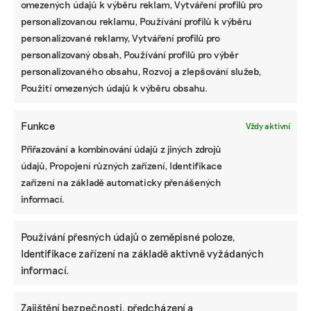
omezených údajů k výběru reklam, Vytváření profilů pro
personalizovanou reklamu, Používání profilů k výběru
personalizované reklamy, Vytváření profilů pro
Pomozte udržet důležité
personalizovaný obsah, Používání profilů pro výběr
informace dostupné všem.
personalizovaného obsahu, Rozvoj a zlepšování služeb,
Použití omezených údajů k výběru obsahu.
Díky vaší podpoře se můžeme pustit do témat,
Funkce
Vždy aktivní
která by jinak nevznikla.
Přiřazování a kombinování údajů z jiných zdrojů
Přispějte na vznik obsahu.
údajů, Propojení různých zařízení, Identifikace
zařízení na základě automaticky přenášených
informací.
Používání přesných údajů o zeměpisné poloze,
Identifikace zařízení na základě aktivně vyžádaných
informací.
Zajištění bezpečnosti, předcházení a