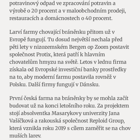
potravinový odpad ve zpracování potravin a
výrobě o 20 procent a v maloobchodním prodeji,
restauracích a domácnostech o 40 procent.
Larví farmy chovající bráněnku přitom už v
Evropě fungují. Tu dosud největší nechala před
pěti lety v nizozemském Bergen op Zoom postavit
společnost Protix, která patří k hlavním
chovatelům hmyzu na světě. Letos v lednu firma
získala od Evropské investiční banky prostředky
na to, aby moderní farmu postavila rovněž v
Polsku. Další firmy fungují v Dánsku.
První česká farma na bráněnky by se mohla začít
budovat už na konci letošního roku. Za projektem
stojí absolventka Masarykovy univerzity Jana
Vašíčková a rakouská společnost Reploid Group,
která vznikla roku 2019 s cílem zaměřit se na chov
muších larev.