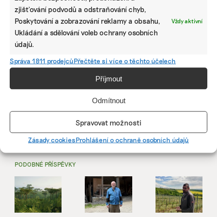
zjišťování podvodů a odstraňování chyb,
Poskytování a zobrazování reklamy a obsahu,
Vždy aktivní
Ukládání a sdělování voleb ochrany osobních
údajů.
Správa 1811 prodejců
Přečtěte si více o těchto účelech
Příjmout
Odmítnout
SDÍLET
Spravovat možnosti
Facebook
X
LinkedIn
Zásady cookies
Prohlášení o ochraně osobních údajů
PODOBNÉ PŘÍSPĚVKY