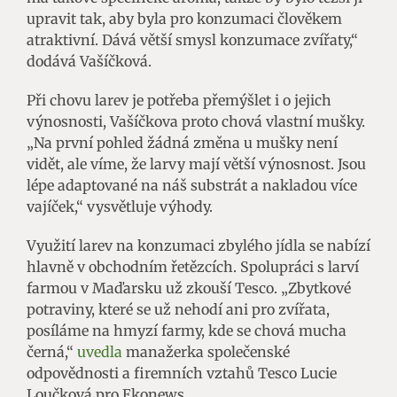
upravit tak, aby byla pro konzumaci člověkem
atraktivní. Dává větší smysl konzumace zvířaty,“
dodává Vašíčková.
Při chovu larev je potřeba přemýšlet i o jejich
výnosnosti, Vašíčkova proto chová vlastní mušky.
„Na první pohled žádná změna u mušky není
vidět, ale víme, že larvy mají větší výnosnost. Jsou
lépe adaptované na náš substrát a nakladou více
vajíček,“ vysvětluje výhody.
Využití larev na konzumaci zbylého jídla se nabízí
hlavně v obchodním řetězcích. Spolupráci s larví
farmou v Maďarsku už zkouší Tesco. „Zbytkové
potraviny, které se už nehodí ani pro zvířata,
posíláme na hmyzí farmy, kde se chová mucha
černá,“
uvedla
manažerka společenské
odpovědnosti a firemních vztahů Tesco Lucie
Loučková pro Ekonews.