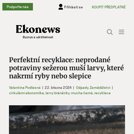
Přeskočit
Podpořte nás
Přihlásit se
KOUPIT PŘEDPLATNÉ
na
obsah
Perfektní recyklace: neprodané
potraviny sežerou muší larvy, které
nakrmí ryby nebo slepice
Valentina Podlesná
|
22. března 2024
|
Odpady
,
Zemědělství
|
cirkulární ekonomika
,
larvy bráněnky
,
mucha černá
,
recyklace
Zobrazit
větší
obrázek