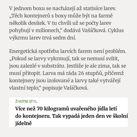
V jednom boxu se nacházejí až statisíce larev.
„Těch kontejnerů s boxy může být na farmě
několik desítek. V tu chvíli už se počty larev
pohybují v milionech,“ dodává Vašíčková. Cyklus
výkrmu larev trvá sedm dní.
Energetická spotřeba larvích farem není problém.
„Pokud se larvy vykrmují, tak se nemusí svítit,
jsou zalezlé v substrátu. Jestliže je ale zima, tak se
musí přitopit. Larva má ráda 26 stupňů, přičemž
kontejnery jsou izolované a larvy také vytvářejí
vlastní teplo,“ popisuje Vašíčková.
ŽIVOTNÍ STYL
Více než 70 kilogramů uvařeného jídla letí
do kontejneru. Tak vypadá jeden den ve školní
jídelně