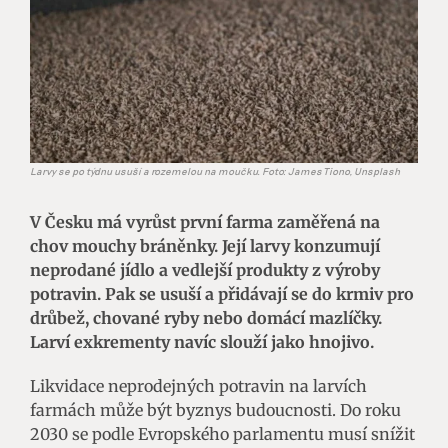
Larvy se po týdnu usuší a rozemelou na moučku. Foto: James Tiono, Unsplash
V Česku má vyrůst první farma zaměřená na
chov mouchy bráněnky. Její larvy konzumují
neprodané jídlo a vedlejší produkty z výroby
potravin. Pak se usuší a přidávají se do krmiv pro
drůbež, chované ryby nebo domácí mazlíčky.
Larví exkrementy navíc slouží jako hnojivo.
Likvidace neprodejných potravin na larvích
farmách může být byznys budoucnosti. Do roku
2030 se podle Evropského parlamentu musí snížit