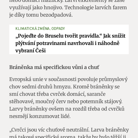
využívají jako hnojivo. Technologie larvích farem
je díky tomu bezodpadová.
KLIMATICKÁ ZMĚNA, ODPADY
„Pojeďte do Bruselu tvořit pravidla.“ Jak snížit
plýtvání potravinami navrhovali i náhodně
vybraní Češi
Bráněnka má specifickou vůni a chuť
Evropská unie v současnosti povoluje průmyslový
chov sedmi druhů hmyzu. Kromě bráněnky se
smí chovat třeba cvrček domácí, saranče
stěhovavé, moučný červ nebo potemník stájový.
Larvy bráněnky ovšem na rozdíl třeba od cvrčků
nesmějí konzumovat lidé.
„Cvrčci jsou víc chuťově neutrální. Larva bráněnky
má takové specifické aroma, takže by bylo těžší ji