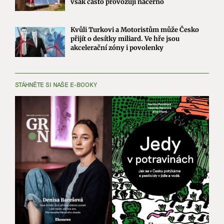
však často provozují načerno
Kvůli Turkovi a Motoristům může Česko
přijít o desítky miliard. Ve hře jsou
akcelerační zóny i povolenky
STÁHNĚTE SI NAŠE E-BOOKY