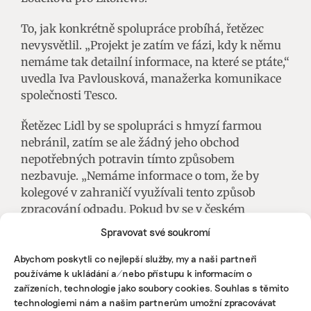
To, jak konkrétně spolupráce probíhá, řetězec
nevysvětlil. „Projekt je zatím ve fázi, kdy k němu
nemáme tak detailní informace, na které se ptáte,“
uvedla Iva Pavlousková, manažerka komunikace
společnosti Tesco.
Řetězec Lidl by se spolupráci s hmyzí farmou
nebránil, zatím se ale žádný jeho obchod
nepotřebných potravin tímto způsobem
nezbavuje. „Nemáme informace o tom, že by
kolegové v zahraničí využívali tento způsob
zpracování odpadu. Pokud by se v českém
prostředí larví farma objevila, určitě by nás tato
Spravovat své soukromí
spolupráce do budoucna zajímala,“ uvedla Eliška
Froschová Stehlíková, vedoucí komunikace
Abychom poskytli co nejlepší služby, my a naši partneři
používáme k ukládání a/nebo přístupu k informacím o
společnosti Lidl.
zařízeních, technologie jako soubory cookies. Souhlas s těmito
technologiemi nám a našim partnerům umožní zpracovávat