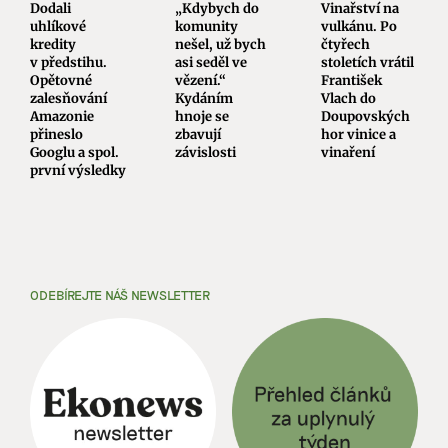
Dodali
„Kdybych do
Vinařství na
uhlíkové
komunity
vulkánu. Po
kredity
nešel, už bych
čtyřech
v předstihu.
asi seděl ve
stoletích vrátil
Opětovné
vězení.“
František
zalesňování
Kydáním
Vlach do
Amazonie
hnoje se
Doupovských
přineslo
zbavují
hor vinice a
Googlu a spol.
závislosti
vinaření
první výsledky
ODEBÍREJTE NÁŠ NEWSLETTER