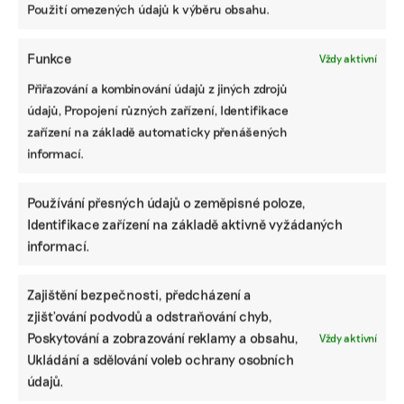
SDÍLET
Použití omezených údajů k výběru obsahu.
Facebook
X
LinkedIn
Funkce
Vždy aktivní
Přiřazování a kombinování údajů z jiných zdrojů
údajů, Propojení různých zařízení, Identifikace
PODOBNÉ PŘÍSPĚVKY
zařízení na základě automaticky přenášených
informací.
Používání přesných údajů o zeměpisné poloze,
Ani trend, ani
Nejdřív najde
Retardační,
Identifikace zařízení na základě aktivně vyžádaných
povinnost.
vadný panel.
nikoli
informací.
Udržitelnost je
Pak pomůže s
akcelerační
způsob, jak
ESG reportem
zóny. Z
řídit firmu do
aneb Jak umělá
nástroje na
Zajištění bezpečnosti, předcházení a
budoucna a
inteligence
urychlení
zvyšovat její
pomáhá ČEZ
staveb
zjišťování podvodů a odstraňování chyb,
hodnotu, říká
větrníků se
Poskytování a zobrazování reklamy a obsahu,
Vždy aktivní
expertka
stává brzda
Ukládání a sdělování voleb ochrany osobních
údajů.