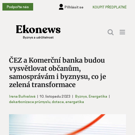
Přeskočit
Podpořte nás
Přihlásit se
KOUPIT PŘEDPLATNÉ
na
obsah
ČEZ a Komerční banka budou
vysvětlovat občanům,
samosprávám i byznysu, co je
zelená transformace
Irena Buřívalová
|
10. listopadu 2023
|
Byznys
,
Energetika
|
dekarbonizace průmyslu
,
dotace
,
energetika
Zobrazit
větší
obrázek