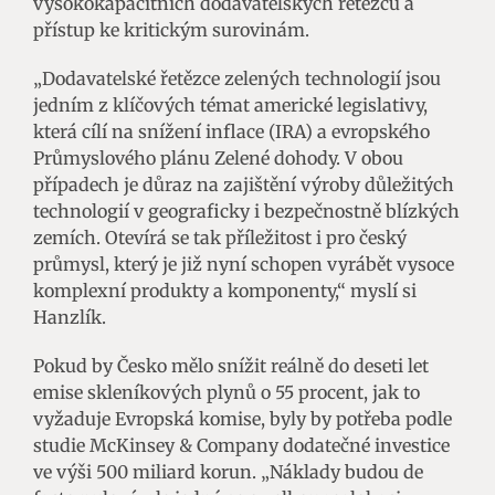
vysokokapacitních dodavatelských řetězců a
přístup ke kritickým surovinám.
„Dodavatelské řetězce zelených technologií jsou
jedním z klíčových témat americké legislativy,
která cílí na snížení inflace (IRA) a evropského
Průmyslového plánu Zelené dohody. V obou
případech je důraz na zajištění výroby důležitých
technologií v geograficky i bezpečnostně blízkých
zemích. Otevírá se tak příležitost i pro český
průmysl, který je již nyní schopen vyrábět vysoce
komplexní produkty a komponenty,“ myslí si
Hanzlík.
Pokud by Česko mělo snížit reálně do deseti let
emise skleníkových plynů o 55 procent, jak to
vyžaduje Evropská komise, byly by potřeba podle
studie McKinsey & Company dodatečné investice
ve výši 500 miliard korun. „Náklady budou de