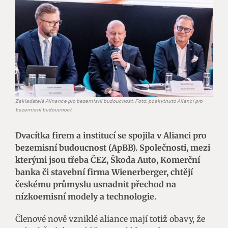
Zakladatelé Alinance pro bezemisní budoucnost. Foto: poskytnuto Aliancí pro
bezemisní budoucnost
Dvacítka firem a institucí se spojila v Alianci pro
bezemisní budoucnost (ApBB). Společnosti, mezi
kterými jsou třeba ČEZ, Škoda Auto, Komerční
banka či stavební firma Wienerberger, chtějí
českému průmyslu usnadnit přechod na
nízkoemisní modely a technologie.
Členové nově vzniklé aliance mají totiž obavy, že