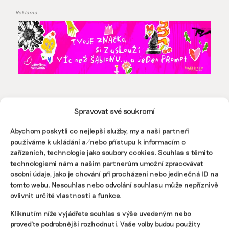
Reklama
Spravovat své soukromí
Abychom poskytli co nejlepší služby, my a naši partneři
používáme k ukládání a/nebo přístupu k informacím o
zařízeních, technologie jako soubory cookies. Souhlas s těmito
Pomozte udržet důležité
technologiemi nám a našim partnerům umožní zpracovávat
informace dostupné všem.
osobní údaje, jako je chování při procházení nebo jedinečná ID na
tomto webu. Nesouhlas nebo odvolání souhlasu může nepříznivě
ovlivnit určité vlastnosti a funkce.
Díky vaší podpoře se můžeme pustit do témat,
která by jinak nevznikla.
Kliknutím níže vyjádřete souhlas s výše uvedeným nebo
proveďte podrobnější rozhodnutí. Vaše volby budou použity