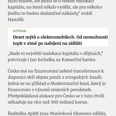
facto nulové, ale jedná se o velkou realokaci
kapitálu, na které někdo vydělá, ale pro někoho
jiného to budou dodatečné náklady,“ uvádí
Hanzlík.
DOPRAVA
Deset mýtů o elektromobilech. Od nemožnosti
topit v zimě po nabíjení na sídlišti
„Bude to největší realokace kapitálu v dějinách,“
potvrzuje i Jan Juchelka za Komerční banku.
Česko má na financování zelené transformace k
dispozici obří objem peněz z evropských fondů.
Jedná se na příklad o Modernizační fond, který je
financován s výnosů emisních povolenek.
Předpokládaná alokace pro Česko se v tuto chvíli
odhaduje na více než 500 miliard korun.
Ředitelka ApBB Jana Morávková Ekonews sdělila,