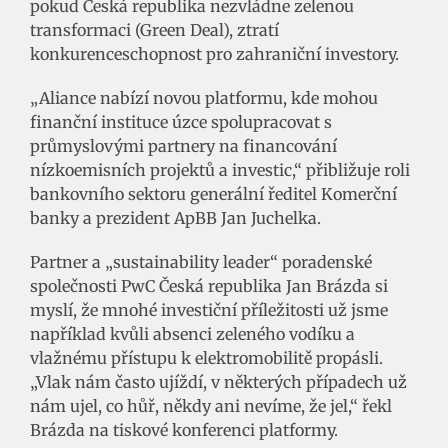
pokud Česká republika nezvládne zelenou
transformaci (Green Deal), ztratí
konkurenceschopnost pro zahraniční investory.
„Aliance nabízí novou platformu, kde mohou
finanční instituce úzce spolupracovat s
průmyslovými partnery na financování
nízkoemisních projektů a investic,“ přibližuje roli
bankovního sektoru generální ředitel Komerční
banky a prezident ApBB Jan Juchelka.
Partner a „sustainability leader“ poradenské
společnosti PwC Česká republika Jan Brázda si
myslí, že mnohé investiční příležitosti už jsme
například kvůli absenci zeleného vodíku a
vlažnému přístupu k elektromobilitě propásli.
„Vlak nám často ujíždí, v některých případech už
nám ujel, co hůř, někdy ani nevíme, že jel,“ řekl
Brázda na tiskové konferenci platformy.