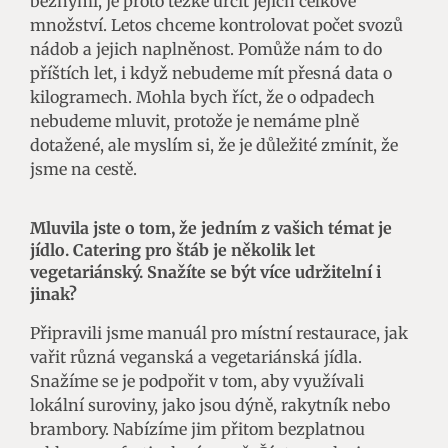
běžnými, je proto těžké určit jejich celkové
množství. Letos chceme kontrolovat počet svozů
nádob a jejich naplněnost. Pomůže nám to do
příštích let, i když nebudeme mít přesná data o
kilogramech. Mohla bych říct, že o odpadech
nebudeme mluvit, protože je nemáme plně
dotažené, ale myslím si, že je důležité zmínit, že
jsme na cestě.
Mluvila jste o tom, že jedním z vašich témat je
jídlo. Catering pro štáb je několik let
vegetariánský. Snažíte se být více udržitelní i
jinak?
Připravili jsme manuál pro místní restaurace, jak
vařit různá veganská a vegetariánská jídla.
Snažíme se je podpořit v tom, aby využívali
lokální suroviny, jako jsou dýně, rakytník nebo
brambory. Nabízíme jim přitom bezplatnou