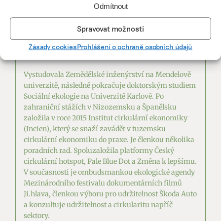
vyvážené rovnováhy s tím, co nám planeta
Odmítnout
dokáže nabídnout.
Spravovat možnosti
Zásady cookies
Prohlášení o ochraně osobních údajů
SOŇA KLEPEK JONÁŠOVÁ
Vystudovala Zemědělské inženýrství na Mendelově
univerzitě, následně pokračuje doktorským studiem
Sociální ekologie na Univerzitě Karlově. Po
zahraniční stážích v Nizozemsku a Španělsku
založila v roce 2015 Institut cirkulární ekonomiky
(Incien), který se snaží zavádět v tuzemsku
cirkulární ekonomiku do praxe. Je členkou několika
poradních rad. Spoluzaložila platformy Český
cirkulární hotspot, Pale Blue Dot a Změna k lepšímu.
V současnosti je ombudsmankou ekologické agendy
Mezinárodního festivalu dokumentárních filmů
Ji.hlava, členkou výboru pro udržitelnost Škoda Auto
a konzultuje udržitelnost a cirkularitu napříč
sektory.