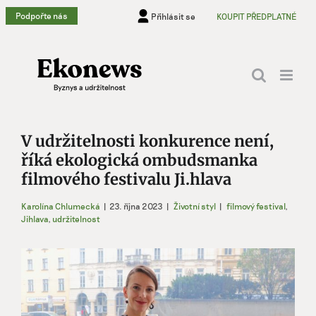
Přeskočit
Podpořte nás
Přihlásit se
KOUPIT PŘEDPLATNÉ
na
obsah
V udržitelnosti konkurence není,
říká ekologická ombudsmanka
filmového festivalu Ji.hlava
Karolína Chlumecká
|
23. října 2023
|
Životní styl
|
filmový festival
,
Jihlava
,
udržitelnost
Zobrazit
větší
obrázek