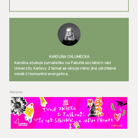
KAROLÍNA CHLUMECKÁ
Karolína studuje žurnalistiku na Fakultě sociálních věd
Univerzity Karlovy. Z témat se věnuje mimo jiné udržitelné
módě či komunitní energetice.
Reklama