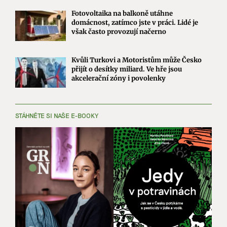
Fotovoltaika na balkoně utáhne
domácnost, zatímco jste v práci. Lidé je
však často provozují načerno
Kvůli Turkovi a Motoristům může Česko
přijít o desítky miliard. Ve hře jsou
akcelerační zóny i povolenky
STÁHNĚTE SI NAŠE E-BOOKY