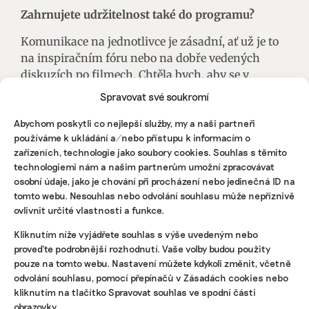
Zahrnujete udržitelnost také do programu?
Komunikace na jednotlivce je zásadní, ať už je to
na inspiračním fóru nebo na dobře vedených
diskuzích po filmech. Chtěla bych, aby se v
dalších letech po každém snímku, který se tohoto
Spravovat své soukromí
tématu týká, probíralo, jak problémy řešit. Ve
Abychom poskytli co nejlepší služby, my a naši partneři
společnosti se rozšiřuje velká míra zmaru.
používáme k ukládání a/nebo přístupu k informacím o
Environmentální žal se dotýká mnoho mladých
zařízeních, technologie jako soubory cookies. Souhlas s těmito
lidí. Festival by měl podle mě hledat hlavně cesty
technologiemi nám a našim partnerům umožní zpracovávat
ven.
osobní údaje, jako je chování při procházení nebo jedinečná ID na
tomto webu. Nesouhlas nebo odvolání souhlasu může nepříznivě
ovlivnit určité vlastnosti a funkce.
Udržitelnost se projevuje mimo jiné
v ekonomické nebo sociální rovině. Vnímáte jako
Kliknutím níže vyjádřete souhlas s výše uvedeným nebo
důležité i další dopady akce?
proveďte podrobnější rozhodnutí. Vaše volby budou použity
pouze na tomto webu. Nastavení můžete kdykoli změnit, včetně
Určitě ano. Věnuji se nejvíc ekologické stránce,
odvolání souhlasu, pomocí přepínačů v Zásadách cookies nebo
protože je mi nejbližší. Mimo sociální dopady je
kliknutím na tlačítko Spravovat souhlas ve spodní části
ale důležitá také finanční udržitelnost. Netýká se
obrazovky.