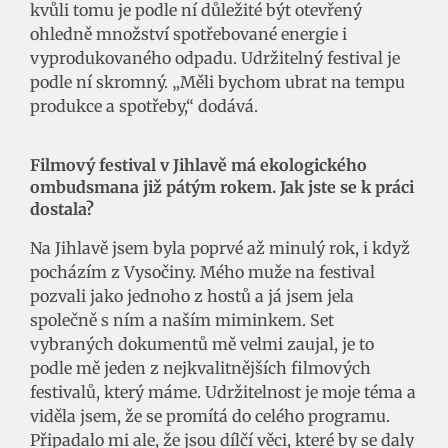
kvůli tomu je podle ní důležité být otevřený
ohledně množství spotřebované energie i
vyprodukovaného odpadu. Udržitelný festival je
podle ní skromný. „Měli bychom ubrat na tempu
produkce a spotřeby,“ dodává.
Filmový festival v Jihlavě má ekologického
ombudsmana již pátým rokem. Jak jste se k práci
dostala?
Na Jihlavě jsem byla poprvé až minulý rok, i když
pocházím z Vysočiny. Mého muže na festival
pozvali jako jednoho z hostů a já jsem jela
společně s ním a naším miminkem. Set
vybraných dokumentů mě velmi zaujal, je to
podle mě jeden z nejkvalitnějších filmových
festivalů, který máme. Udržitelnost je moje téma a
viděla jsem, že se promítá do celého programu.
Připadalo mi ale, že jsou dílčí věci, které by se daly