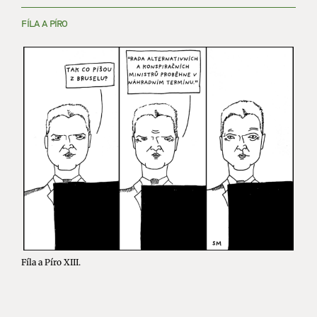
FÍLA A PÍRO
Fíla a Píro XIII.