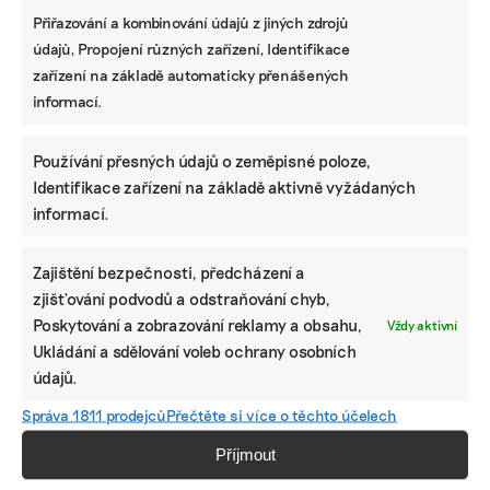
do budoucna věřím tomu, že úspěch akcí nebude
Přiřazování a kombinování údajů z jiných zdrojů
měřený počtem přítomných účastníků. Dobrou
údajů, Propojení různých zařízení, Identifikace
alternativou mohou být hybridní kombinace dění
zařízení na základě automaticky přenášených
na místě a v online prostoru. Zároveň se lidé
informací.
mohou spojovat v rámci svých komunit a sledovat
filmy společně, aniž by museli cestovat stovky
kilometrů. Současně se demokratizuje přístup
Používání přesných údajů o zeměpisné poloze,
k filmům. Dále je podle mě důležité zvážit, jak
Identifikace zařízení na základě aktivně vyžádaných
často je potřeba festivaly organizovat. Měli
informací.
bychom ubrat na tempu produkce a spotřeby.
Zajištění bezpečnosti, předcházení a
zjišťování podvodů a odstraňování chyb,
Cílem je tedy skromný festival?
Poskytování a zobrazování reklamy a obsahu,
Vždy aktivní
Je to velmi správný výběr slova. IPCC report nebo
Ukládání a sdělování voleb ochrany osobních
inaugurační řeč prezidenta Macrona zmiňují
údajů.
skromnost jako jeden z předpokladů dosažení
Správa 1811 prodejců
Přečtěte si více o těchto účelech
klimatických cílů. Konzumovat méně je základ, a
to i u filmů, protože za sebou mají klimatickou
Příjmout
stopu jako jiné věci. Chceme se pomalu dostat do