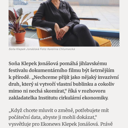
Soňa Klepek Jonášová Foto: Karolína Chlumecká
Soňa Klepek Jonášová pomáhá jihlavskému
festivalu dokumentárního filmu být šetrnějším
k přírodě. „Nechceme přijít jako nějaký invazivní
druh, který si vytvoří vlastní bublinku a cokoliv
mimo ni nechá skomírat,“ říká v rozhovoru
zakladatelka Institutu cirkulární ekonomiky.
„Když chcete mluvit o změně, potřebujete mít
počáteční data, abyste ji mohli dokázat,“
vysvětluje pro Ekonews Klepek Jonášová. Právě