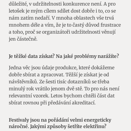
důležité, v udržitelnosti konkurence není. A pro
letošek je mým cílem sdílet dost dobře i to, co se
nám zatím nedaří. V mnoha oblastech vše trvá
mnohem déle a vím, že je to častý důvod frustrace
a toho, proč se organizátoři udržitelnosti věnují
jen částečně.
Je těžké data získat? Na jaké problémy narážíte?
Jedna věc jsou údaje produkce, které dokážeme
dobře sbírat a zpracovat. Těžší je získat je od
návštěvníků. Ze šesti tisíc dotazníků se třeba
minulý rok vrátilo jenom dvě stě. To pro nás není
relevantní vzorek. Letos bychom chtěli část dat
sbírat rovnou při předávání akreditací.
Festivaly jsou na pořádání velmi energeticky
náročné. Jakými způsoby šetříte elektřinu?