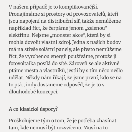
V našem případě je to komplikovanější.
Pronajímáme si prostory od provozovatelů, kteří
jsou napojení na distribuční síť, takže nemůžeme
například říct, že čerpáme jenom „zelenou“
elektřinu. Nejsme „monster akce“, která by si
mohla dovolit vlastní zdroj. Jedna z našich budov
má na střeše solární panely, ale přesto nemůžeme
říct, že vyrobenou energii používáme, protože ji
fotovoltaika posílá do sítě. Zároveň se ale aktivně
ptáme města a vlastníků, jestli by s tím něco nešlo
udělat. Někdy nám říkají, že jsme první, kdo se na
to ptá. Jindy dostaneme odpověď, že je to v
dlouhodobé koncepci.
A co klasické úspory?
Proškolujeme tým o tom, že je potřeba zhasínat
tam, kde nemusí být rozsvíceno. Musí na to