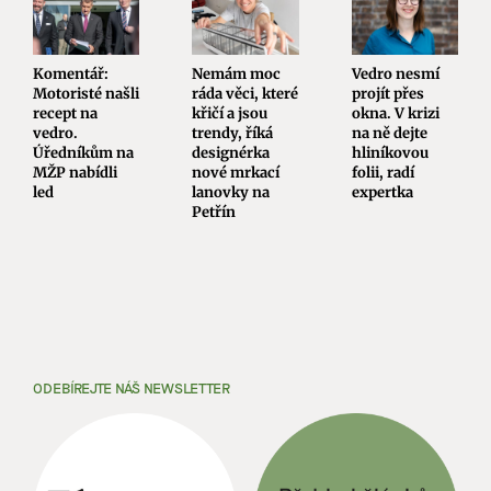
Komentář:
Nemám moc
Vedro nesmí
Motoristé našli
ráda věci, které
projít přes
recept na
křičí a jsou
okna. V krizi
vedro.
trendy, říká
na ně dejte
Úředníkům na
designérka
hliníkovou
MŽP nabídli
nové mrkací
folii, radí
led
lanovky na
expertka
Petřín
ODEBÍREJTE NÁŠ NEWSLETTER