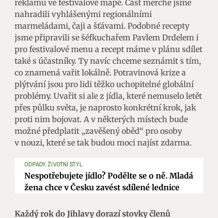
reklamu ve festivalové mapě. Část merche jsme
nahradili vyhlášenými regionálními
marmeládami, čaji a šťávami. Podobné recepty
jsme připravili se šéfkuchařem Pavlem Drdelem i
pro festivalové menu a recept máme v plánu sdílet
také s účastníky. Ty navíc chceme seznámit s tím,
co znamená vařit lokálně. Potravinová krize a
plýtvání jsou pro lidi těžko uchopitelné globální
problémy. Uvařit si ale z jídla, které nemuselo letět
přes půlku světa, je naprosto konkrétní krok, jak
proti nim bojovat. A v některých místech bude
možné předplatit „zavěšený oběd“ pro osoby
v nouzi, které se tak budou moci najíst zdarma.
ODPADY, ŽIVOTNÍ STYL
Nespotřebujete jídlo? Podělte se o ně. Mladá
žena chce v Česku zavést sdílené lednice
Každý rok do Jihlavy dorazí stovky členů