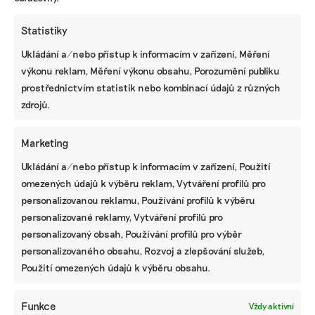
jenom shánění sponzorů, ale přímo se dotýká
environmentální stránky. Festival se prodraží,
Statistiky
když chcete zlepšit nakládání s odpadem nebo
Ukládání a/nebo přístup k informacím v zařízení, Měření
přejít na obnovitelné zdroje energie či elektroauta.
výkonu reklam, Měření výkonu obsahu, Porozumění publiku
Nemůžeme si hrát na to, že peníze nejsou důležité.
prostřednictvím statistik nebo kombinací údajů z různých
Jakákoliv krize nebo riziko znamená zastavení
zdrojů.
ekologické agendy.
Marketing
Je možné, aby byl festival ze své podstaty
Ukládání a/nebo přístup k informacím v zařízení, Použití
udržitelný?
omezených údajů k výběru reklam, Vytváření profilů pro
Základním pilířem udržitelnosti je edukace.
personalizovanou reklamu, Používání profilů k výběru
Festivaly, které jsou dokumentárního charakteru
personalizované reklamy, Vytváření profilů pro
s cílem probudit zájem lidí o témata, která jsou
personalizovaný obsah, Používání profilů pro výběr
často v masmédiích neviditelná, se o ni zčásti
personalizovaného obsahu, Rozvoj a zlepšování služeb,
starají. Přináší totiž kontinuální osvětu a
Použití omezených údajů k výběru obsahu.
vzdělávání. Sama bych nenabízela spolupráci
velké konzumní akci bez tohoto rozměru. Zároveň
Funkce
Vždy aktivní