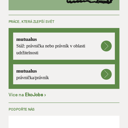
PRÁCE, KTERÁ ZLEPŠÍ SVĚT
mutualus
Stáž: právnička nebo právník v oblasti
udržitelnosti
mutualus
právnička/právník
Více na
EkoJobs
>
PODPOŘTE NÁS