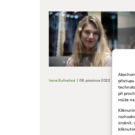
Abychom 
přístupu
Irena Buřívalová
|
06. prosince 2022
|
Životní styl
technolo
při proc
může nep
Kliknutí
rozhodnu
změnit, 
kliknutí