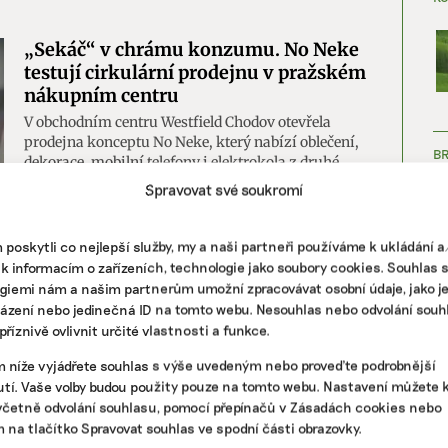
„Sekáč“ v chrámu konzumu. No Neke
testují cirkulární prodejnu v pražském
nákupním centru
V obchodním centru Westfield Chodov otevřela
prodejna konceptu No Neke, který nabízí oblečení,
B
dekorace, mobilní telefony i elektrokola z druhé
ruky. Trojice zakladatelů si chce měsíc vyzkoušet,
Spravovat své soukromí
zda jsou Češi na nákup „sekáčového“ zboží
připraveni.
poskytli co nejlepší služby, my a naši partneři používáme k ukládání 
 k informacím o zařízeních, technologie jako soubory cookies. Souhlas 
|
cirkulární
,
second hand
,
udržitelná móda
giemi nám a našim partnerům umožní zpracovávat osobní údaje, jako j
házení nebo jedinečná ID na tomto webu. Nesouhlas nebo odvolání souh
ZJ
říznivě ovlivnit určité vlastnosti a funkce.
m níže vyjádřete souhlas s výše uvedeným nebo proveďte podrobnější
tí. Vaše volby budou použity pouze na tomto webu. Nastavení můžete k
včetně odvolání souhlasu, pomocí přepínačů v Zásadách cookies nebo
m na tlačítko Spravovat souhlas ve spodní části obrazovky.