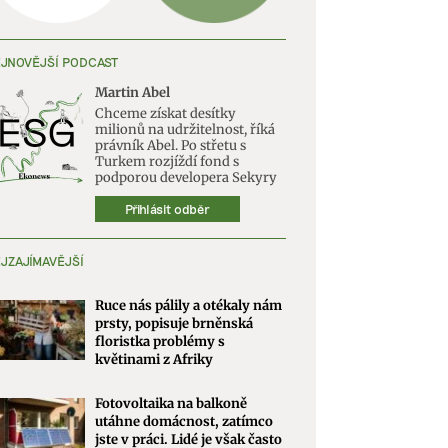
JNOVĚJŠÍ PODCAST
Martin Abel
Chceme získat desítky
milionů na udržitelnost, říká
právník Abel. Po střetu s
Turkem rozjíždí fond s
podporou developera Sekyry
Přihlásit odběr
JZAJÍMAVĚJŠÍ
Ruce nás pálily a otékaly nám
prsty, popisuje brněnská
floristka problémy s
květinami z Afriky
Fotovoltaika na balkoně
utáhne domácnost, zatímco
jste v práci. Lidé je však často