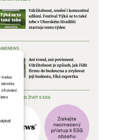
Udržitelnost, umění i komunitní
sdílení. Festival Týká se to také
tebe v Uherském Hradišti
startuje tento týden
RANDNEWS
Ani trend, ani povinnost.
Udržitelnost je způsob, jak řídit
firmu do budoucna a zvyšovat
a/nebo
její hodnotu, říká expertka
s těmito
e chování
lasu
EDNODUŠTE SI ŽIVOT S ESG
dykoli