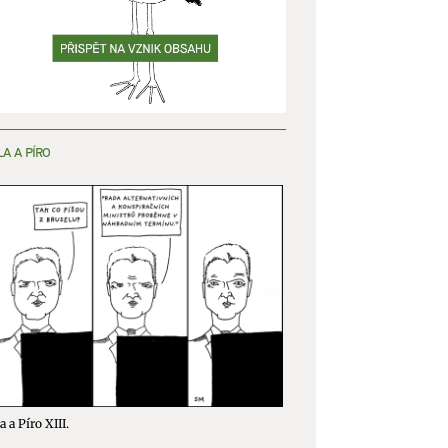
LA A PÍRO
a a Píro XIII.