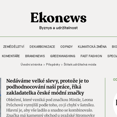
ZEMĚDĚLSTVÍ
DEKARBONIZACE
ODPADY
KLIMATICKÁ ZMĚNA
BI
KOMENTÁŘE
BRANDNEWS
GREENWASHING
FAST FASHION
SPECI
Úvodní stránka
Příspěvky
Štítek:
udržitelná móda
OD
Nedáváme velké slevy, protože je to
podhodnocování naší práce, říká
zakladatelka české módní značky
Oblečení, které vzniká pod značkou Minile, Leona
Průchová vymýšlí podle toho, co jí chybí v šatníku.
Hlavní je, aby vše ladilo a snadno se kombinovalo.
Značka má kamenný obchod u pražské Stromovky