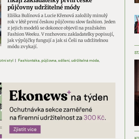
říkají zakladatelky první české
půjčovny udržitelné módy
Eliška Bulínová a Lucie Křenová založily minulý
rok v létě první českou půjčovnu slow fashion. Jeden
z jejich modelů se dokonce objevil na pražském
Fashion Weeku. V rozhovoru zakladatelky popisují,
jak výpůjčky fungují a jak si Češi na udržitelnou
módu zvykají.
ST
otní styl
|
Fashiontéka
,
půjčovna
,
sdílení
,
udržitelná móda
,
KO