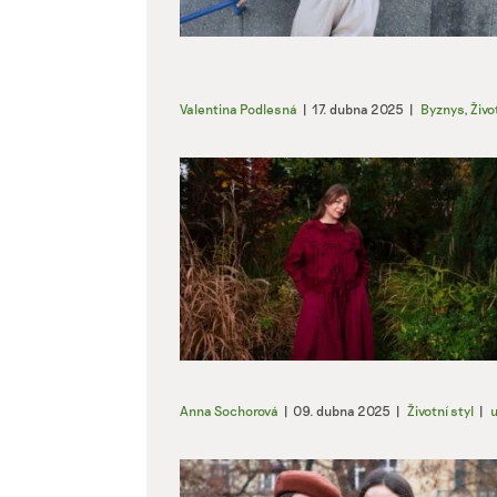
Valentina Podlesná
|
17. dubna 2025
|
Byznys
,
Živo
Anna Sochorová
|
09. dubna 2025
|
Životní styl
|
u