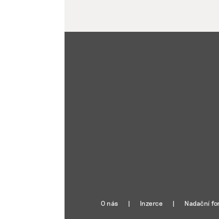
O nás
Inzerce
Nadační fo