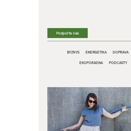
Přeskočit
na
obsah
Podpořte nás
BYZNYS
ENERGETIKA
DOPRAVA
EKOPORADNA
PODCASTY