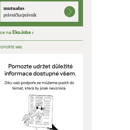
mutualus
kladě
právnička/právník
íce na
EkoJobs
>
y aktivní
ODPOŘTE NÁS