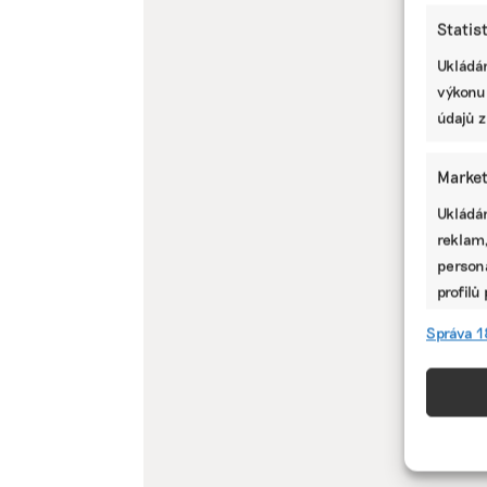
Statis
Ukládán
výkonu
údajů z
Market
Ukládán
reklam,
persona
profilů
omezen
Správa 1
Funkc
Přiřazo
zařízen
informa