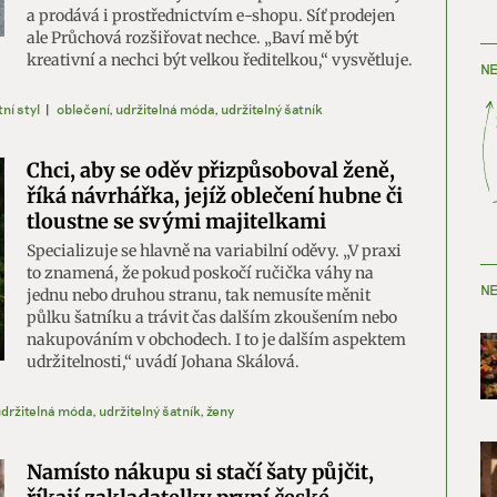
a prodává i prostřednictvím e-shopu. Síť prodejen
ale Průchová rozšiřovat nechce. „Baví mě být
kreativní a nechci být velkou ředitelkou,“ vysvětluje.
NE
tní styl
|
oblečení
,
udržitelná móda
,
udržitelný šatník
Chci, aby se oděv přizpůsoboval ženě,
říká návrhářka, jejíž oblečení hubne či
tloustne se svými majitelkami
Specializuje se hlavně na variabilní oděvy. „V praxi
to znamená, že pokud poskočí ručička váhy na
NE
jednu nebo druhou stranu, tak nemusíte měnit
půlku šatníku a trávit čas dalším zkoušením nebo
nakupováním v obchodech. I to je dalším aspektem
udržitelnosti,“ uvádí Johana Skálová.
držitelná móda
,
udržitelný šatník
,
ženy
Namísto nákupu si stačí šaty půjčit,