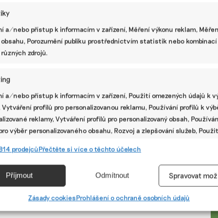
tiky
í a/nebo přístup k informacím v zařízení, Měření výkonu reklam, Měřen
 obsahu, Porozumění publiku prostřednictvím statistik nebo kombinací
 různých zdrojů.
ing
í a/nebo přístup k informacím v zařízení, Použití omezených údajů k v
 Vytváření profilů pro personalizovanou reklamu, Používání profilů k vý
lizované reklamy, Vytváření profilů pro personalizovaný obsah, Používán
 pro výběr personalizovaného obsahu, Rozvoj a zlepšování služeb, Použit
ých údajů k výběru obsahu.
PR
814 prodejců
Přečtěte si více o těchto účelech
e
Vžd
Příjmout
Odmítnout
Spravovat mož
vání a kombinování údajů z jiných zdrojů údajů, Propojení různých
í, Identifikace zařízení na základě automaticky přenášených
Zásady cookies
Prohlášení o ochraně osobních údajů
cí.