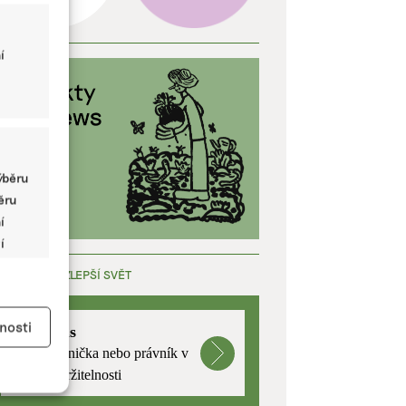
í
ýběru
běru
í
í
ÁCE, KTERÁ ZLEPŠÍ SVĚT
y aktivní
nosti
mutualus
Stáž: právnička nebo právník v
oblasti udržitelnosti