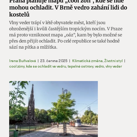
Praha plánuje mapu „cool zón“, kde se lidé
mohou ochladit. V Brně vedro zahání lidi do
kostelů
Vlny veder trápí v létě obyvatele měst, kteří jsou
ohroženější i kvůli častějším tropickým nocím. V Praze
má proto vzniknout mapa „oáz“, kam by bylo možné se
přes den přijít ochladit. Po celé republice se také hodně
sází na pítka a mlžítka.
Irena Buřívalová
|
23. června 2025
|
Klimatická změna
,
Životní styl
|
cool zóny
,
kde se ochladit ve vedru
,
tepelné ostrovy
,
vedro
,
vlny veder