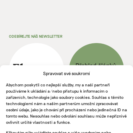
ODEBÍREJTE NÁŠ NEWSLETTER
Spravovat své soukromí
Abychom poskytli co nejlepší služby, my a naši partneři
používáme k ukládání a/nebo přístupu k informacím o
zařízeních, technologie jako soubory cookies. Souhlas s těmito
technologiemi nám a našim partnerům umožní zpracovávat
osobní údaje, jako je chování při procházení nebo jedinečná ID na
NEJNOVĚJŠÍ PODCAST
tomto webu. Nesouhlas nebo odvolání souhlasu může nepříznivě
Martin Abel
ovlivnit určité vlastnosti a funkce.
Chceme získat desítky milionů na
udržitelnost, říká právník Abel. Po střetu s
Kliknutím níže vyjádřete souhlas s výše uvedeným nebo