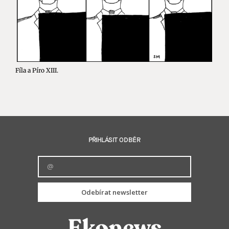
Fíla a Píro XIII.
PŘIHLÁSIT ODBĚR
Odebírat newsletter