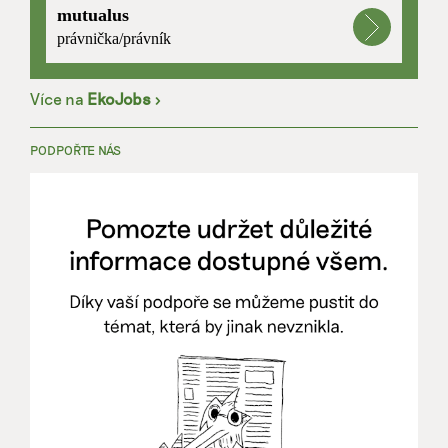
mutualus
právnička/právník
Více na
EkoJobs
>
PODPOŘTE NÁS