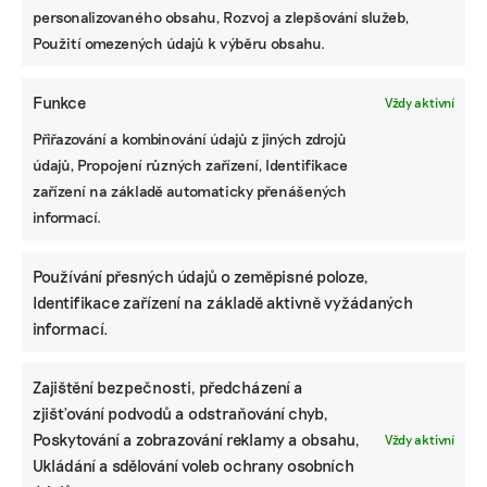
personalizovaného obsahu, Rozvoj a zlepšování služeb,
Použití omezených údajů k výběru obsahu.
Funkce
Vždy aktivní
Přiřazování a kombinování údajů z jiných zdrojů
údajů, Propojení různých zařízení, Identifikace
zařízení na základě automaticky přenášených
informací.
Používání přesných údajů o zeměpisné poloze,
Identifikace zařízení na základě aktivně vyžádaných
informací.
KOMERČNÍ SDĚLENÍ
Zajištění bezpečnosti, předcházení a
Udržitelnost, umění i komunitní sdílení.
zjišťování podvodů a odstraňování chyb,
Festival Týká se to také tebe v Uherském
Poskytování a zobrazování reklamy a obsahu,
Vždy aktivní
Hradišti startuje tento týden
Ukládání a sdělování voleb ochrany osobních