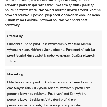
Turkem rozjíždí fond s podporou
proveďte podrobnější rozhodnutí. Vaše volby budou použity
developera Sekyry
pouze na tomto webu. Nastavení můžete kdykoli změnit, včetně
Přihlásit odběr
odvolání souhlasu, pomocí přepínačů v Zásadách cookies nebo
kliknutím na tlačítko Spravovat souhlas ve spodní části
obrazovky.
NEJZAJÍMAVĚJŠÍ
Statistiky
Ruce nás pálily a otékaly nám prsty,
popisuje brněnská floristka problémy s
Ukládání a/nebo přístup k informacím v zařízení, Měření
květinami z Afriky
výkonu reklam, Měření výkonu obsahu, Porozumění publiku
prostřednictvím statistik nebo kombinací údajů z různých
Fotovoltaika na balkoně utáhne
zdrojů.
domácnost, zatímco jste v práci. Lidé je
však často provozují načerno
Marketing
Kvůli Turkovi a Motoristům může Česko
Ukládání a/nebo přístup k informacím v zařízení, Použití
přijít o desítky miliard. Ve hře jsou
omezených údajů k výběru reklam, Vytváření profilů pro
akcelerační zóny i povolenky
personalizovanou reklamu, Používání profilů k výběru
personalizované reklamy, Vytváření profilů pro
personalizovaný obsah, Používání profilů pro výběr
STÁHNĚTE SI NAŠE E-BOOKY