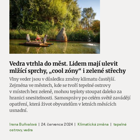
Vedra vtrhla do měst. Lidem mají ulevit
mlžící sprchy, „cool zóny“ i zelené střechy
Vlny veder jsou v důsledku změny klimatu častější.
Zejména ve městech, kde se tvoří tepelné ostrovy
v místech bez zeleně, mohou teploty stoupat daleko za
hranici snesitelnosti. Samosprávy po celém světě zavádějí
opatření, která život obyvatelům v letních měsících
usnadní.
Irena Buřívalová
|
24. července 2024
|
Klimatická změna
|
tepelné
ostrovy
,
vedra