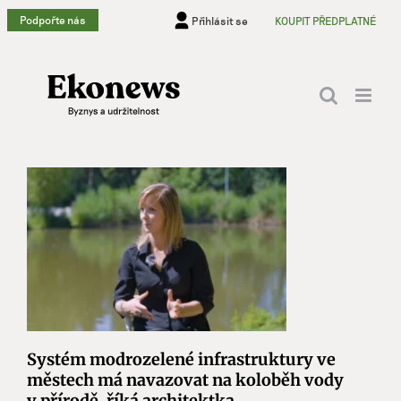
Přeskočit
Podpořte nás
Přihlásit se
KOUPIT PŘEDPLATNÉ
na
obsah
Systém modrozelené infrastruktury ve
městech má navazovat na koloběh vody
v přírodě, říká architektka