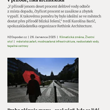
„V přírodě jenom deset procent dešťové vody odteče
z místa dopadu, čtyřicet procent se zasákne a zbytek
vypaří. K takovému poměru by bylo ideální se ve městech
dostat přes přírodě blízká řešení,“ tvrdí Karolína Barič,
spoluzakladatelka organizace Rethink Architecture.
H2Ospodar.cz
|
26. července 2025
|
Klimatická změna
,
Životní
styl
|
městská zeleň
,
modrozelená infrastruktura
,
nedostatek vody
,
tepelné ostrovy