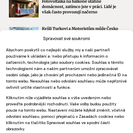
Fotovoltaika na balkoně utáhne
domácnost, zatímco jste v práci. Lidé je
však často provozují načerno
Kvůli Turkovi a Motoristům může Česko
přijít o desítky miliard. Ve hře jsou
Spravovat své soukromí
akcelerační zóny i povolenky
Abychom poskytli co nejlepší služby, my a naši partneři
používáme k ukládání a/nebo přístupu k informacím o
STÁHNĚTE SI NAŠE E-BOOKY
zařízeních, technologie jako soubory cookies. Souhlas s těmito
technologiemi nám a našim partnerům umožní zpracovávat
osobní údaje, jako je chování při procházení nebo jedinečná ID na
tomto webu. Nesouhlas nebo odvolání souhlasu může nepříznivě
ovlivnit určité vlastnosti a funkce.
Kliknutím níže vyjádřete souhlas s výše uvedeným nebo
proveďte podrobnější rozhodnutí. Vaše volby budou použity
pouze na tomto webu. Nastavení můžete kdykoli změnit, včetně
odvolání souhlasu, pomocí přepínačů v Zásadách cookies nebo
kliknutím na tlačítko Spravovat souhlas ve spodní části
obrazovky.