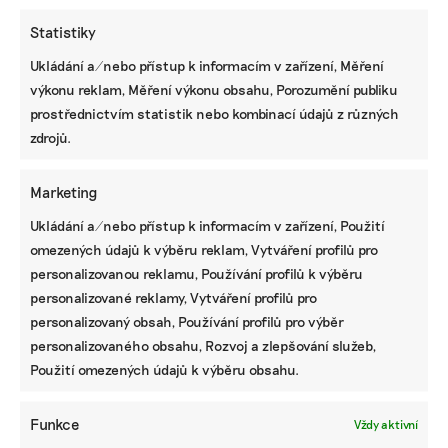
Statistiky
Ukládání a/nebo přístup k informacím v zařízení, Měření
výkonu reklam, Měření výkonu obsahu, Porozumění publiku
KOMERČNÍ SDĚLENÍ
prostřednictvím statistik nebo kombinací údajů z různých
Udržitelnost, umění i komunitní sdílení.
zdrojů.
Festival Týká se to také tebe v Uherském
Hradišti startuje tento týden
Marketing
Ukládání a/nebo přístup k informacím v zařízení, Použití
omezených údajů k výběru reklam, Vytváření profilů pro
BRANDNEWS
personalizovanou reklamu, Používání profilů k výběru
Ani trend, ani povinnost. Udržitelnost je
personalizované reklamy, Vytváření profilů pro
způsob, jak řídit firmu do budoucna a zvyšovat
personalizovaný obsah, Používání profilů pro výběr
její hodnotu, říká expertka
personalizovaného obsahu, Rozvoj a zlepšování služeb,
Použití omezených údajů k výběru obsahu.
ZJEDNODUŠTE SI ŽIVOT S ESG
Funkce
Vždy aktivní