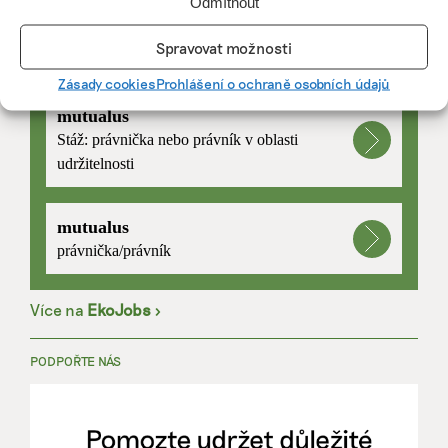
Odmítnout
Spravovat možnosti
PRÁCE, KTERÁ ZLEPŠÍ SVĚT
Zásady cookies
Prohlášení o ochraně osobních údajů
mutualus
Stáž: právnička nebo právník v oblasti
udržitelnosti
mutualus
právnička/právník
Více na
EkoJobs
>
PODPOŘTE NÁS