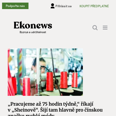
Přeskočit
Podpořte nás
Přihlásit se
KOUPIT PŘEDPLATNÉ
na
obsah
„Pracujeme až 75 hodin týdně,“ říkají
v „Sheinově“. Šijí tam hlavně pro čínskou
značku rychlé módy