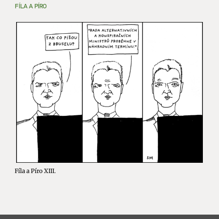
FÍLA A PÍRO
Fíla a Píro XIII.