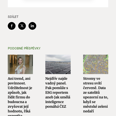
SDÍLET
Facebook
X
LinkedIn
PODOBNÉ PŘÍSPĚVKY
Ani trend, ani
Nejdřív najde
Stromy ve
povinnost.
vadný panel.
stresu svítí
Udržitelnost je
Pak pomůže s
červeně. Data
způsob, jak
ESG reportem
ze satelitů
řídit firmu do
aneb Jak umělá
upozorní na to,
budoucna a
inteligence
když se
zvyšovat její
pomáhá ČEZ
městské zeleni
hodnotu, říká
nedaří
expertka