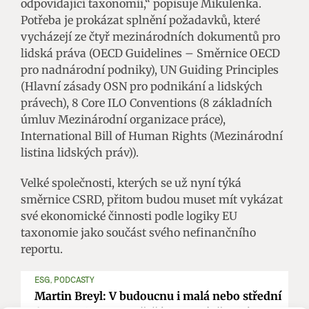
odpovídající taxonomii,“ popisuje Mikulenka.
Potřeba je prokázat splnění požadavků, které
vycházejí ze čtyř mezinárodních dokumentů pro
lidská práva (OECD Guidelines – Směrnice OECD
pro nadnárodní podniky​), UN Guiding Principles
(Hlavní zásady OSN pro podnikání a lidských
právech​), 8 Core ILO Conventions (8 základních
úmluv Mezinárodní organizace práce),
International Bill of Human Rights (Mezinárodní
listina lidských práv​)).
Velké společnosti, kterých se už nyní týká
směrnice CSRD, přitom budou muset mít vykázat
své ekonomické činnosti podle logiky EU
taxonomie jako součást svého nefinančního
reportu.
ESG, PODCASTY
Martin Breyl: V budoucnu i malá nebo střední