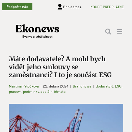
Přeskočit
Podpořte nás
Přihlásit se
KOUPIT PŘEDPLATNÉ
na
obsah
Máte dodavatele? A mohl bych
vidět jeho smlouvy se
zaměstnanci? I to je součást ESG
Martina Patočková
|
22. dubna 2024
|
Brandnews
|
dodavatelé
,
ESG
,
pracovní podmínky
,
sociální témata
Zobrazit
větší
obrázek