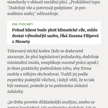
standardy v oblasti sociální plní. „Prohlášení typu
´Dodržuji vše a potvrzuji podpisem´ je pro
auditora málo,“ zdůrazňuje.
ESG, PODCASTY
Pokud klient bude plnit klimatické cíle, může
dostat výhodnější sazbu, říká Zuzana Filipová
z Monety
Takzvaný etický kodex (kde se dodavatel
zavazuje, že plní legislativní požadavky, dodržuje
minimální mzdu, neaplikuje nucené práce apod.)
je dnes prakticky podmínkou toho, aby firma
mohla s někým obchodovat. Tudíž jej podle
expertky podepíší všichni, i když vědí, že to tak
být nemusí, protože je to podmínka získání
zakázky.
„Je třeba provést důkladnější analýzu, anebo se
zeptat konkrétně, jak podmínky dodržují. Jak je