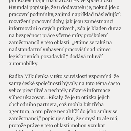
Jan Rodek mající na starosti PR ve společnosti
Hyundai popisuje, že u dodavatelů je, pokud jde o
pracovní podmínky, zajímá například následující:
rozvržení pracovní doby, jak jsou zaměstnanci
informováni o svých právech, zda je kladen důraz
na bezpečnost práce včetně míry proškolení
zaměstnanců v této oblasti. „Ptáme se také na
nadstandartní vybavení pracovišť nad rámec
legislativních požadavků,“ dodává mluvčí
automobilky.
Radka Mikulenka v této souvislosti vzpomíná, že
samy české společnosti bývaly na toto téma často
velice přecitlivé a nechtěly některé informace
vůbec ukazovat. „Říkaly, že je to otázka jejich
obchodního partnera, což mohla být třeba
agentura, a oni přece nenahlíží do jeho smluv se
zaměstnanci,“ popisuje s tím, že smysl to ale má,
protože právě v této oblasti mohou vznikat