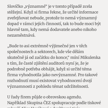
Slovíčko „významné“ je v tomto případě zcela
stěžejní. Když si firma řekne, že určité informace
zveřejňovat nebude, protože to nemá významný
dopad v rámci jejích činností, tak to bude moci být
hlavně tam, kdy nemá dodavatele anebo nikoho
nezaměstnává.
„Bude to asi extrémně výjimečné jen v těch
společnostech a sektorech, kde vše dělám
skutečně já od začátku do konce,“ míní Mikulenka
s tím, že časté zjištění auditorů nyní je, že je
podrobně potřeba obhájit, když si určité téma
firma vyhodnotila jako nevýznamné. Pro takové
rozhodnutí musí existovat vyhodnocení dvojí
významnosti z pohledu témat udržitelnosti.
U řady firem půjde o obrovskou agendu.
Například Skupina ČEZ spolupracuje podle tiskové