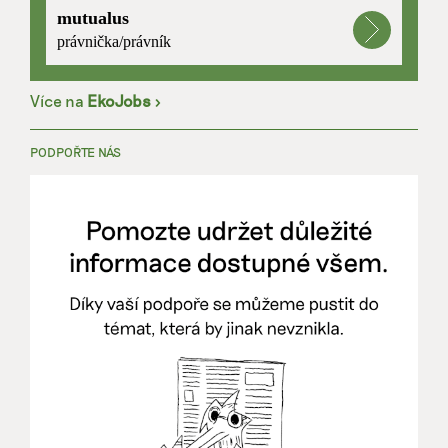
mutualus
právnička/právník
Více na
EkoJobs
>
PODPOŘTE NÁS