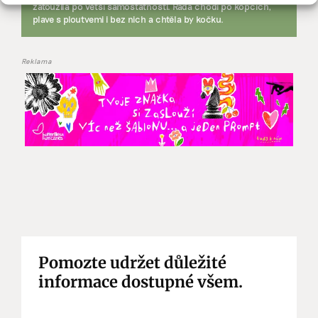
zatoužila po větší samostatnosti. Ráda chodí po kopcích,
plave s ploutvemi i bez nich a chtěla by kočku.
Reklama
Pomozte udržet důležité
informace dostupné všem.