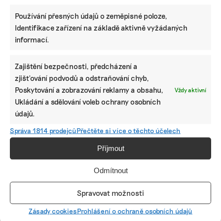
odpovědní.
Používání přesných údajů o zeměpisné poloze,
„V letošním roce připravujeme komplexní
Identifikace zařízení na základě aktivně vyžádaných
hodnocení všech našich přímých dodavatelů v
informací.
oblasti ESG. Na základě výsledků se pak
zaměříme na ty, u kterých byly zjištěny největší
Zajištění bezpečnosti, předcházení a
nedostatky,“ potvrzuje například Jan Rodek za
zjišťování podvodů a odstraňování chyb,
Hyundai.
Poskytování a zobrazování reklamy a obsahu,
Vždy aktivní
Ukládání a sdělování voleb ochrany osobních
Partnerem tohoto článku je poradenská společnost
údajů.
EY.
Správa 1814 prodejců
Přečtěte si více o těchto účelech
Příjmout
Odmítnout
Spravovat možnosti
MARTINA PATOČKOVÁ
Martina začínala s novinařinou v agentuře ČTK a pokračovala
Zásady cookies
Prohlášení o ochraně osobních údajů
v MF Dnes, psala pro E15 či Reportér Premium. Jenže pak