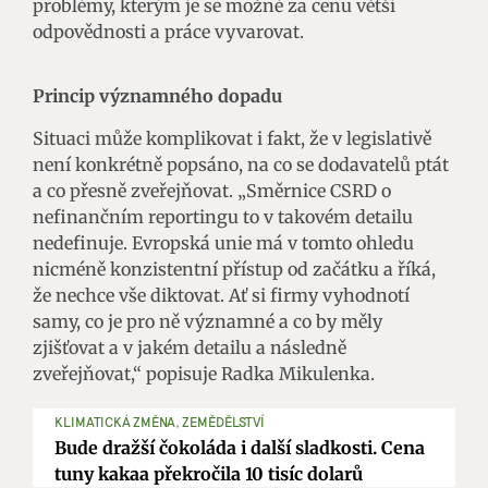
problémy, kterým je se možné za cenu větší
odpovědnosti a práce vyvarovat.
Princip významného dopadu
Situaci může komplikovat i fakt, že v legislativě
není konkrétně popsáno, na co se dodavatelů ptát
a co přesně zveřejňovat. „Směrnice CSRD o
nefinančním reportingu to v takovém detailu
nedefinuje. Evropská unie má v tomto ohledu
nicméně konzistentní přístup od začátku a říká,
že nechce vše diktovat. Ať si firmy vyhodnotí
samy, co je pro ně významné a co by měly
zjišťovat a v jakém detailu a následně
zveřejňovat,“ popisuje Radka Mikulenka.
KLIMATICKÁ ZMĚNA, ZEMĚDĚLSTVÍ
Bude dražší čokoláda i další sladkosti. Cena
tuny kakaa překročila 10 tisíc dolarů