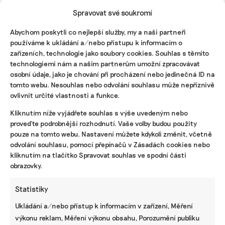
firma bude muset při žádosti o úvěr ukázat
Spravovat své soukromí
svou uhlíkovou stopu
Abychom poskytli co nejlepší služby, my a naši partneři
Směrnice o náležité péči podniků na obzoru
používáme k ukládání a/nebo přístupu k informacím o
zařízeních, technologie jako soubory cookies. Souhlas s těmito
Dodavatelského řetězce se týká i další legislativa
technologiemi nám a našim partnerům umožní zpracovávat
EU, a to směrnice o náležité péči podniků (due
osobní údaje, jako je chování při procházení nebo jedinečná ID na
tomto webu. Nesouhlas nebo odvolání souhlasu může nepříznivě
diligence), podle které by měly firmy identifikovat
ovlivnit určité vlastnosti a funkce.
a zamezit negativním dopadům své činnosti
například na lidská práva v celém svém
Kliknutím níže vyjádřete souhlas s výše uvedeným nebo
hodnotovém řetězci, to znamená i u dodavatelů.
proveďte podrobnější rozhodnutí. Vaše volby budou použity
pouze na tomto webu. Nastavení můžete kdykoli změnit, včetně
Přijetí této právní úpravy se protahovalo, v únoru
odvolání souhlasu, pomocí přepínačů v Zásadách cookies nebo
kliknutím na tlačítko Spravovat souhlas ve spodní části
ji členské státy shodily ze stolu, když se přiklonily
obrazovky.
k Německu, které bylo proti. V březnu však došlo
k obratu a Evropská rada tuto směrnici
Statistiky
nazývanou CS3D/CSDDD schválila, i když
v mírnější verzi. Dokument ještě musí schválit
Ukládání a/nebo přístup k informacím v zařízení, Měření
Evropský parlament, a pokud tak učiní,
výkonu reklam, Měření výkonu obsahu, Porozumění publiku