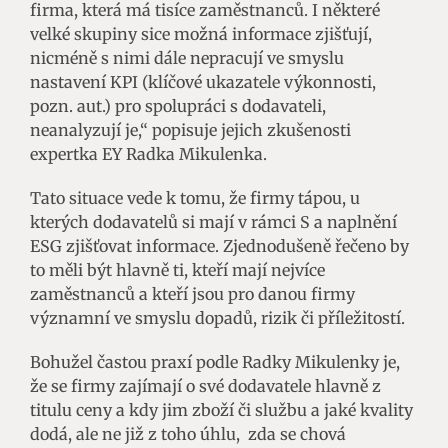
firma, která má tisíce zaměstnanců. I některé
velké skupiny sice možná informace zjišťují,
nicméně s nimi dále nepracují ve smyslu
nastavení KPI (klíčové ukazatele výkonnosti,
pozn. aut.) pro spolupráci s dodavateli,
neanalyzují je,“ popisuje jejich zkušenosti
expertka EY Radka Mikulenka.
Tato situace vede k tomu, že firmy tápou, u
kterých dodavatelů si mají v rámci S a naplnění
ESG zjišťovat informace. Zjednodušeně řečeno by
to měli být hlavně ti, kteří mají nejvíce
zaměstnanců a kteří jsou pro danou firmy
významní ve smyslu dopadů, rizik či příležitostí.
Bohužel častou praxí podle Radky Mikulenky je,
že se firmy zajímají o své dodavatele hlavně z
titulu ceny a kdy jim zboží či službu a jaké kvality
dodá, ale ne již z toho úhlu, zda se chová