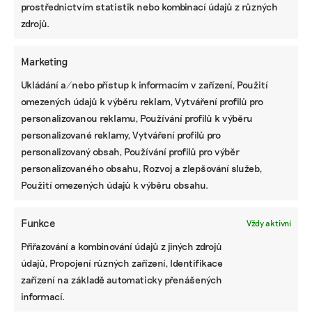
následovat bude přenesení do práv států EU.
prostřednictvím statistik nebo kombinací údajů z různých
Uplatnitelnost lze pak očekávat kolem roku 2027.
zdrojů.
Marketing
Reportování podle současné praxe
Ukládání a/nebo přístup k informacím v zařízení, Použití
Také konečná verze směrnice CSRD o
omezených údajů k výběru reklam, Vytváření profilů pro
nefinančním reportingu, která by se letos měla v
personalizovanou reklamu, Používání profilů k výběru
Česku dotknout zhruba dvou desítek společností,
personalizované reklamy, Vytváření profilů pro
je, pokud jde o reporting pracovníků v
personalizovaný obsah, Používání profilů pro výběr
dodavatelském řetězci, mírnější. „Na první rok
personalizovaného obsahu, Rozvoj a zlepšování služeb,
reportování existuje výjimka,“ upřesňuje expertka
Použití omezených údajů k výběru obsahu.
EY s tím, že jde o výsledek tlaku byznysu, který
argumentuje obří agendou a náklady.
Funkce
Vždy aktivní
Nicméně díky zájmu EU na zlepšení podmínek
Přiřazování a kombinování údajů z jiných zdrojů
pracovníků v globálním rozsahu lze očekávat, že
údajů, Propojení různých zařízení, Identifikace
firmy budou muset změnit přístup ke svým
zařízení na základě automaticky přenášených
dodavatelům a spolupracovat s těmi, kteří jsou
informací.
sociálně a environmentálně informovaní a