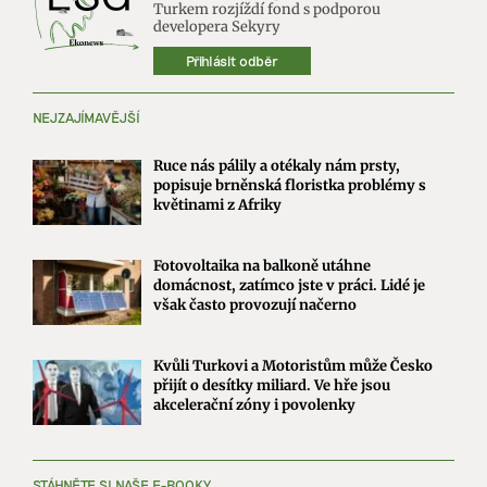
Turkem rozjíždí fond s podporou
developera Sekyry
Přihlásit odběr
NEJZAJÍMAVĚJŠÍ
Ruce nás pálily a otékaly nám prsty,
popisuje brněnská floristka problémy s
květinami z Afriky
Fotovoltaika na balkoně utáhne
domácnost, zatímco jste v práci. Lidé je
však často provozují načerno
Kvůli Turkovi a Motoristům může Česko
přijít o desítky miliard. Ve hře jsou
akcelerační zóny i povolenky
STÁHNĚTE SI NAŠE E-BOOKY