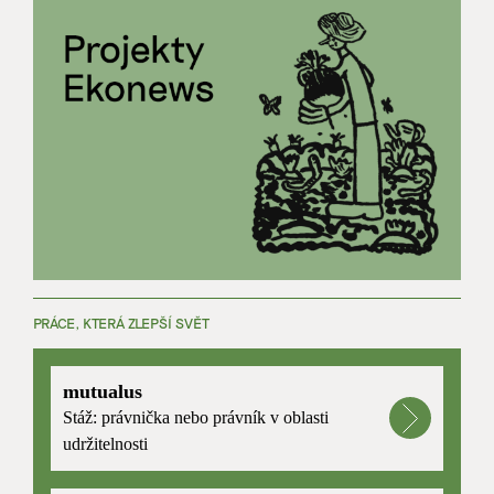
PRÁCE, KTERÁ ZLEPŠÍ SVĚT
mutualus
Stáž: právnička nebo právník v oblasti
udržitelnosti