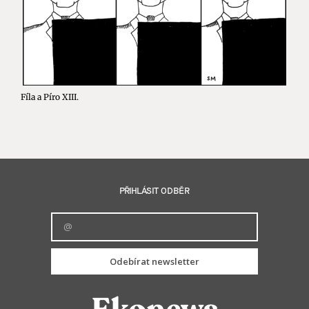
Fíla a Píro XIII.
PŘIHLÁSIT ODBĚR
Odebírat newsletter