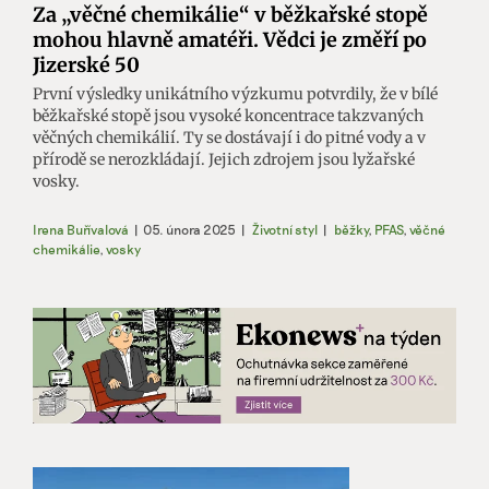
Za „věčné chemikálie“ v běžkařské stopě
mohou hlavně amatéři. Vědci je změří po
Jizerské 50
První výsledky unikátního výzkumu potvrdily, že v bílé
běžkařské stopě jsou vysoké koncentrace takzvaných
věčných chemikálií. Ty se dostávají i do pitné vody a v
přírodě se nerozkládají. Jejich zdrojem jsou lyžařské
vosky.
Irena Buřívalová
|
05. února 2025
|
Životní styl
|
běžky
,
PFAS
,
věčné
chemikálie
,
vosky