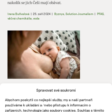
nakolik se jich Češi mají obávat.
Irena Buřívalová
|
25. září 2024
|
Byznys
,
Solution Journalism
|
PFAS
,
věčné chemikálie
,
voda
„Věčné chemikálie“ jsou v mléku českých
Spravovat své soukromí
matek i všude okolo nás. Vyřešil by to
plošný zákaz
Abychom poskytli co nejlepší služby, my a naši partneři
Jsou všude kolem nás a používáme je častěji, než si
používáme k ukládání a/nebo přístupu k informacím o
uvědomujeme. V přírodě se téměř nerozkládají a
zařízeních, technologie jako soubory cookies. Souhlas s těmito