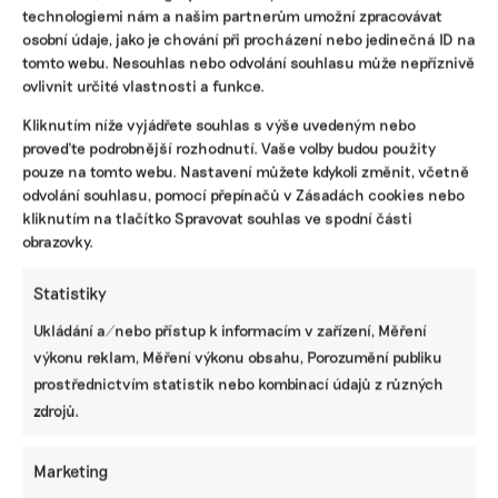
v lidském organismu mohou působit toxicky. Řeč je o
technologiemi nám a našim partnerům umožní zpracovávat
perfluorovaných a polyfluorovaných sloučeninách neboli
osobní údaje, jako je chování při procházení nebo jedinečná ID na
PFAS. Čeští vědci je nacházejí i v mateřském mléce.
tomto webu. Nesouhlas nebo odvolání souhlasu může nepříznivě
ovlivnit určité vlastnosti a funkce.
Irena Buřívalová
|
09. září 2024
|
Byznys
,
Solution Journalism
|
Kliknutím níže vyjádřete souhlas s výše uvedeným nebo
fastfoodové řetězce
,
Nejzajímavější
,
PFAS
,
pitná voda
,
Recetox
,
věčné
chemikálie
proveďte podrobnější rozhodnutí. Vaše volby budou použity
pouze na tomto webu. Nastavení můžete kdykoli změnit, včetně
odvolání souhlasu, pomocí přepínačů v Zásadách cookies nebo
kliknutím na tlačítko Spravovat souhlas ve spodní části
obrazovky.
Statistiky
Ukládání a/nebo přístup k informacím v zařízení, Měření
výkonu reklam, Měření výkonu obsahu, Porozumění publiku
prostřednictvím statistik nebo kombinací údajů z různých
zdrojů.
Batohy a školní pomůcky nejsou bez rizika.
Marketing
Vyhněte se PVC a výrobkům z tržnic a