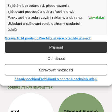
z obchodů Shein, Temu či Wish
Zajištění bezpečnosti, předcházení a
Oblečení je v bezprostředním kontaktu s kůží, proto by
zjišťování podvodů a odstraňování chyb,
mělo být bez toxických a zdraví ohrožujících látek. Jejich
Poskytování a zobrazování reklamy a obsahu,
Vždy aktivní
omezování se pozvolna daří, jedy ale mohou být
Ukládání a sdělování voleb ochrany osobních
v dovezeném zboží z mimoevropských e-shopů.
údajů.
Irena Buřívalová
|
18. července 2024
|
Byznys
,
Fast fashion
|
Správa 1814 prodejců
Přečtěte si více o těchto účelech
chemie
,
oblečení
,
PFAS
,
Shein
Příjmout
Předchozí
1
2
3
Další
Odmítnout
Spravovat možnosti
Zásady cookies
Prohlášení o ochraně osobních údajů
ODEBÍREJTE NÁŠ NEWSLETTER