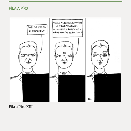
FÍLA A PÍRO
Fíla a Píro XIII.