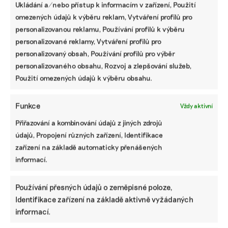
asijských e-shopů
Ukládání a/nebo přístup k informacím v zařízení, Použití
Návrat dětí do školy představuje pro rodiče nezbytné
omezených údajů k výběru reklam, Vytváření profilů pro
nákupy. Pokud vybíráte batoh pro prvňáčka nebo jen
personalizovanou reklamu, Používání profilů k výběru
doplňujete výbavu, vyplatí se vkročit do nového školního
personalizované reklamy, Vytváření profilů pro
roku bez hazardu se zdravím dítěte a také s ohledem na
personalizovaný obsah, Používání profilů pro výběr
planetu.
personalizovaného obsahu, Rozvoj a zlepšování služeb,
Použití omezených údajů k výběru obsahu.
Irena Buřívalová
|
02. září 2024
|
Životní styl
|
PFAS
,
PVC
,
škola
,
věčné chemikálie
,
zdraví
Funkce
Vždy aktivní
Přiřazování a kombinování údajů z jiných zdrojů
údajů, Propojení různých zařízení, Identifikace
zařízení na základě automaticky přenášených
informací.
Používání přesných údajů o zeměpisné poloze,
Identifikace zařízení na základě aktivně vyžádaných
informací.
Chemie číhá i v oblečení. Nejvíce je jí v tom