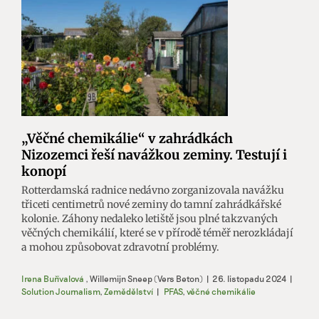
„Věčné chemikálie“ v zahrádkách
Nizozemci řeší navážkou zeminy. Testují i
konopí
Rotterdamská radnice nedávno zorganizovala navážku
třiceti centimetrů nové zeminy do tamní zahrádkářské
kolonie. Záhony nedaleko letiště jsou plné takzvaných
věčných chemikálií, které se v přírodě téměř nerozkládají
a mohou způsobovat zdravotní problémy.
Irena Buřívalová
,
Willemijn Sneep (Vers Beton)
|
26. listopadu 2024
|
Solution Journalism
,
Zemědělství
|
PFAS
,
věčné chemikálie