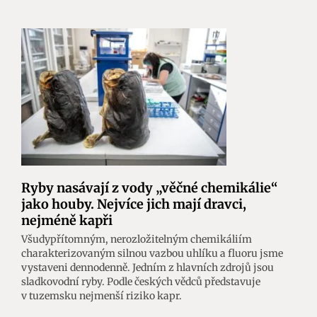
Ryby nasávají z vody „věčné chemikálie“
jako houby. Nejvíce jich mají dravci,
nejméně kapři
Všudypřítomným, nerozložitelným chemikáliím
charakterizovaným silnou vazbou uhlíku a fluoru jsme
vystaveni dennodenně. Jedním z hlavních zdrojů jsou
sladkovodní ryby. Podle českých vědců představuje
v tuzemsku nejmenší riziko kapr.