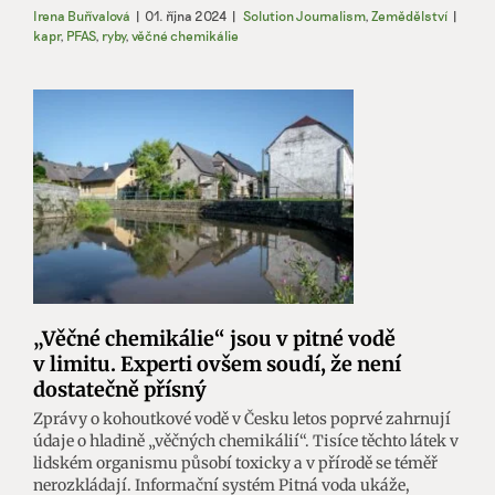
Irena Buřívalová
|
01. října 2024
|
Solution Journalism
,
Zemědělství
|
kapr
,
PFAS
,
ryby
,
věčné chemikálie
„Věčné chemikálie“ jsou v pitné vodě
v limitu. Experti ovšem soudí, že není
dostatečně přísný
Zprávy o kohoutkové vodě v Česku letos poprvé zahrnují
údaje o hladině „věčných chemikálií“. Tisíce těchto látek v
lidském organismu působí toxicky a v přírodě se téměř
nerozkládají. Informační systém Pitná voda ukáže,