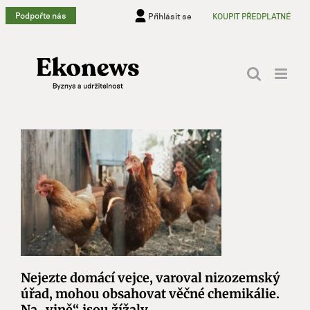
Přeskočit
Podpořte nás
Přihlásit se
KOUPIT PŘEDPLATNÉ
na
obsah
Nejezte domácí vejce, varoval nizozemský
úřad, mohou obsahovat věčné chemikálie.
Na „vině“ jsou žížaly