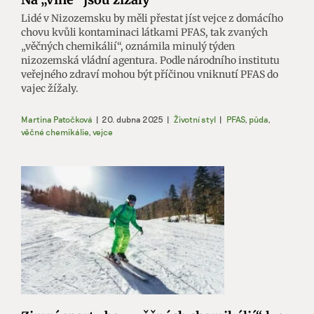
Lidé v Nizozemsku by měli přestat jíst vejce z domácího
chovu kvůli kontaminaci látkami PFAS, tak zvaných
„věčných chemikálií“, oznámila minulý týden
nizozemská vládní agentura. Podle národního institutu
veřejného zdraví mohou být příčinou vniknutí PFAS do
vajec žížaly.
Martina Patočková
|
20. dubna 2025
|
Životní styl
|
PFAS
,
půda
,
věčné chemikálie
,
vejce