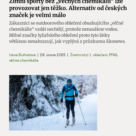
Zimní sporty bez „věčných chemikálií“ lze
provozovat jen těžko. Alternativ od českých
značek je velmi málo
Zákazníci se outdoorového oblečení obsahujícího „věčné
chemikálie“ vzdát nechtějí, protože nenasákne vodou.
Běžné značky lyžařského oblečení proto tyto látky
většinou nenahrazují, jak vyplývá z průzkumu Ekonews.
Irena Buřívalová
|
28. února 2025
|
Životní styl
|
oblečení
,
PFAS
,
věčné chemikálie