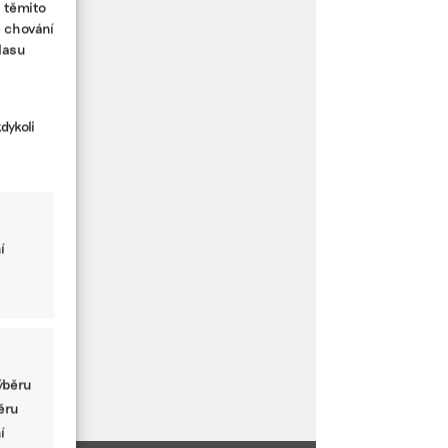
s těmito
e chování
lasu
dykoli
í
ýběru
běru
í