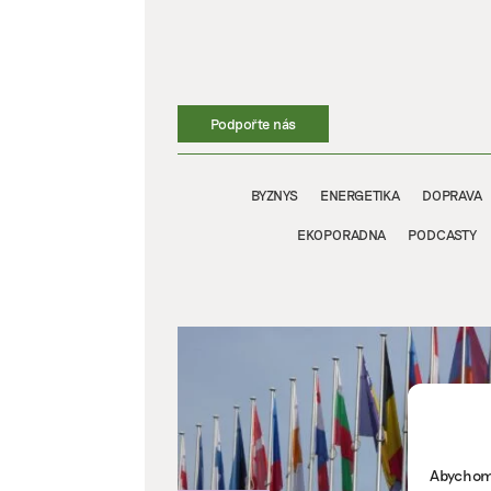
Přeskočit
na
obsah
Podpořte nás
BYZNYS
ENERGETIKA
DOPRAVA
EKOPORADNA
PODCASTY
Abychom 