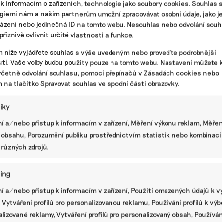
 k informacím o zařízeních, technologie jako soubory cookies. Souhlas 
giemi nám a našim partnerům umožní zpracovávat osobní údaje, jako j
házení nebo jedinečná ID na tomto webu. Nesouhlas nebo odvolání souh
ESG
,
Greenwashing
,
Klimatická změna
|
emise CO2
,
EU
,
Evropská
říznivě ovlivnit určité vlastnosti a funkce.
m níže vyjádřete souhlas s výše uvedeným nebo proveďte podrobnější
Evropský parlament potvrdil nulové
tí. Vaše volby budou použity pouze na tomto webu. Nastavení můžete k
emise u aut od roku 2035. Skončí tím
včetně odvolání souhlasu, pomocí přepínačů v Zásadách cookies nebo
prodej nových aut na benzin a naftu
m na tlačítko Spravovat souhlas ve spodní části obrazovky.
Nová osobní auta a dodávky by už za dvanáct let
neměly být v Evropě zdrojem žádných uhlíkových
tiky
emisí. Poslanci Evropského parlamentu v úterý 14.
í a/nebo přístup k informacím v zařízení, Měření výkonu reklam, Měřen
února 2023 schválili návrh, který zjednodušeně
 obsahu, Porozumění publiku prostřednictvím statistik nebo kombinací
řečeno znamená konec prodeje nových aut se
spalovacími motory po roce 2035.
 různých zdrojů.
matická změna
|
elektroauta
,
parlament
,
zákaz spalovacích motorů
ing
í a/nebo přístup k informacím v zařízení, Použití omezených údajů k v
 Vytváření profilů pro personalizovanou reklamu, Používání profilů k vý
lizované reklamy, Vytváření profilů pro personalizovaný obsah, Používán