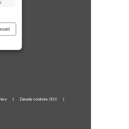
í
y aktivní
nosti
kladě
y aktivní
rávy
Zásady cookies (EU)