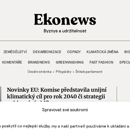
ZEMĚDĚLSTVÍ
DEKARBONIZACE
ODPADY
KLIMATICKÁ ZMĚNA
BI
KOMENTÁŘE
BRANDNEWS
GREENWASHING
FAST FASHION
SPECI
Úvodní stránka
Příspěvky
Štítek:
parlament
Novinky EU: Komise představila unijní
klimatický cíl pro rok 2040 či strategii
pohlcování uhlíku
Spravovat své soukromí
První měsíce roku 2024 přinesly několik důležitých
legislativních novinek na úrovni Evropské unie
týkajících se klimatu. Přinášíme přehled těch
poskytli co nejlepší služby, my a naši partneři používáme k ukládání 
nejdůležitějších z nich.