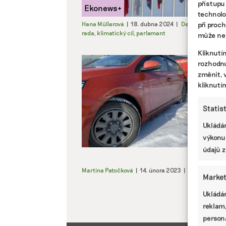
přístupu
technolo
při proc
Hana Müllerová
|
18. dubna 2024
|
Dekarbonizace
,
rada
,
klimatický cíl
,
parlament
může nep
Kliknutí
rozhodnu
změnit, 
kliknutí
Statis
Ukládán
výkonu
údajů z
Martina Patočková
|
14. února 2023
|
Doprava
,
Kli
Market
Ukládán
reklam,
persona