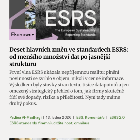
Deset hlavních změn ve standardech ESRS:
od menšího množství dat po jasnější
strukturu
První vlna ESRS ukázala nepříjemnou realitu: plnění
povinnosti se zvrhlo v objem, nikoli v cenné informace.
Výsledkem byly stovky stran textu, tisíce datapointů a jen
omezený strategický přehled o tom, jak firmy skutečně
řídí své dopady, rizika a příležitosti. Nyní tady máme
druhý pokus.
Pavlína Al-Madhagi
|
13. ledna 2026
|
ESG
,
Komentáře
|
ESRS 2.0
,
ESRS standardy
,
firemní udržitelnost
,
omnibus