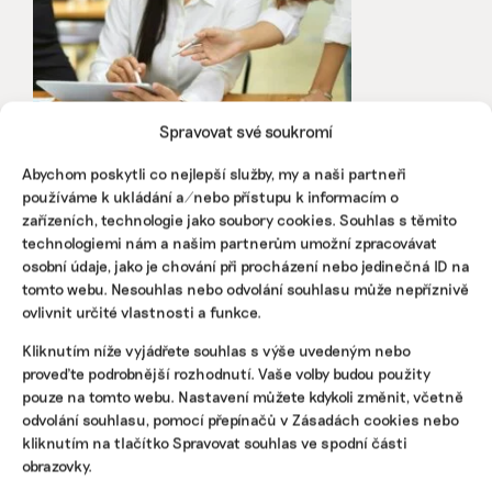
Spravovat své soukromí
Abychom poskytli co nejlepší služby, my a naši partneři
používáme k ukládání a/nebo přístupu k informacím o
zařízeních, technologie jako soubory cookies. Souhlas s těmito
EFRAG zveřejnil zjednodušené standardy
technologiemi nám a našim partnerům umožní zpracovávat
pro nefinanční reporting. Počet datových
osobní údaje, jako je chování při procházení nebo jedinečná ID na
bodů klesl o 70 procent
tomto webu. Nesouhlas nebo odvolání souhlasu může nepříznivě
Na stole je nový návrh ESRS, který tento týden zveřejnila
ovlivnit určité vlastnosti a funkce.
Evropská poradní skupina pro účetní výkaznictví. Firmy
Kliknutím níže vyjádřete souhlas s výše uvedeným nebo
by podle směrnice CSRD měly reportovat pouze 320
proveďte podrobnější rozhodnutí. Vaše volby budou použity
datových bodů místo původních 1073. Nejspíš od roku
pouze na tomto webu. Nastavení můžete kdykoli změnit, včetně
2027.
odvolání souhlasu, pomocí přepínačů v Zásadách cookies nebo
kliknutím na tlačítko Spravovat souhlas ve spodní části
Martina Patočková
,
Tomáš Pohanka
|
05. prosince 2025
|
ESG
|
obrazovky.
EFRAG
,
ESRS standardy
,
omnibus