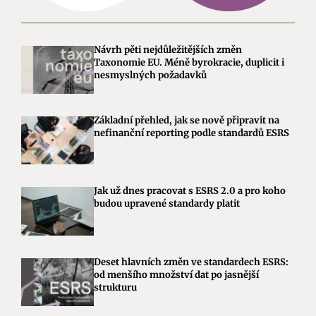
Návrh pěti nejdůležitějších změn
Taxonomie EU. Méně byrokracie, duplicit i
nesmyslných požadavků
Základní přehled, jak se nově připravit na
nefinanční reporting podle standardů ESRS
Jak už dnes pracovat s ESRS 2.0 a pro koho
budou upravené standardy platit
Deset hlavních změn ve standardech ESRS:
od menšího množství dat po jasnější
strukturu