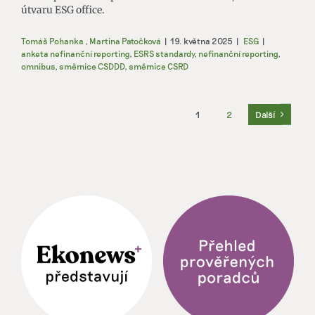
útvaru ESG office.
Tomáš Pohanka
,
Martina Patočková
|
19. května 2025
|
ESG
|
anketa nefinanční reporting
,
ESRS standardy
,
nefinanční reporting
,
omnibus
,
směrnice CSDDD
,
směrnice CSRD
1
2
Další