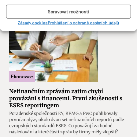
redakce
|
24. července 2025
|
Brandnews
,
Byznys
|
ESRS
standardy
,
reporting
,
VSME
Spravovat možnosti
Zásady cookies
Prohlášení o ochraně osobních údajů
Nefinančním zprávám zatím chybí
provázání s financemi. První zkušenosti s
ESRS reportingem
Poradenské společnosti EY, KPMG a PwC publikovaly
první analýzy okolo dvou set nefinančních reportů podle
evropských standardů ESRS. Co považují za hodné
následování a které části zpráv by firmy měly zlepšit?