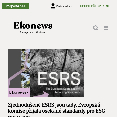
Přeskočit
Podpořte nás
Přihlásit se
KOUPIT PŘEDPLATNÉ
na
obsah
Zjednodušené ESRS jsou tady. Evropská
komise přijala osekané standardy pro ESG
reporting