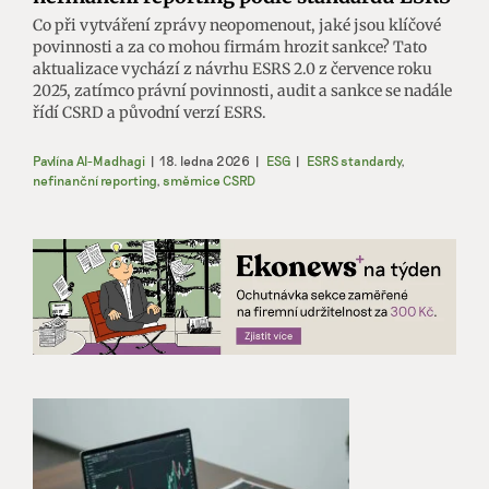
Co při vytváření zprávy neopomenout, jaké jsou klíčové
povinnosti a za co mohou firmám hrozit sankce? Tato
aktualizace vychází z návrhu ESRS 2.0 z července roku
2025, zatímco právní povinnosti, audit a sankce se nadále
řídí CSRD a původní verzí ESRS.
Pavlína Al-Madhagi
|
18. ledna 2026
|
ESG
|
ESRS standardy
,
nefinanční reporting
,
směrnice CSRD