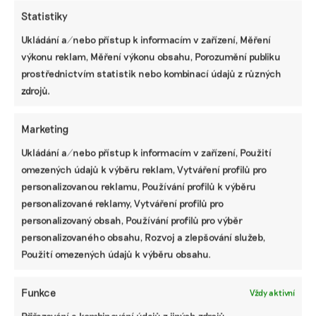
Statistiky
Ukládání a/nebo přístup k informacím v zařízení, Měření
výkonu reklam, Měření výkonu obsahu, Porozumění publiku
prostřednictvím statistik nebo kombinací údajů z různých
zdrojů.
Marketing
Ukládání a/nebo přístup k informacím v zařízení, Použití
Návrh na zjednodušení ESRS je na světě.
omezených údajů k výběru reklam, Vytváření profilů pro
Nefinanční zprávy mají mít o 57 procent
personalizovanou reklamu, Používání profilů k výběru
méně povinných informací
personalizované reklamy, Vytváření profilů pro
Evropská poradní skupina pro finanční výkaznictví
personalizovaný obsah, Používání profilů pro výběr
koncem minulého týdne zveřejnila zjednodušené
personalizovaného obsahu, Rozvoj a zlepšování služeb,
evropské standardy pro nefinanční reporting ESRS. Nyní
Použití omezených údajů k výběru obsahu.
běží 60denní lhůta, během níž bude shromažďovat
připomínky všech zainteresovaných stran.
Funkce
Vždy aktivní
Tomáš Pohanka
|
04. srpna 2025
|
ESG
|
EFRAG
,
ESRS standardy
,
Přiřazování a kombinování údajů z jiných zdrojů