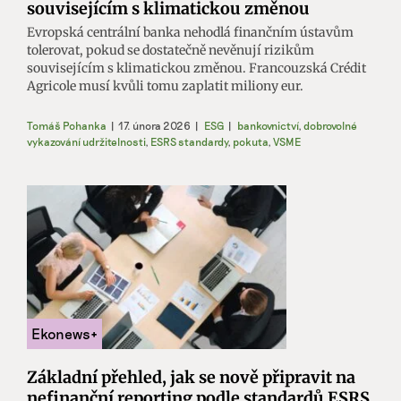
souvisejícím s klimatickou změnou
Evropská centrální banka nehodlá finančním ústavům
tolerovat, pokud se dostatečně nevěnují rizikům
souvisejícím s klimatickou změnou. Francouzská Crédit
Agricole musí kvůli tomu zaplatit miliony eur.
Tomáš Pohanka
|
17. února 2026
|
ESG
|
bankovnictví
,
dobrovolné
vykazování udržitelnosti
,
ESRS standardy
,
pokuta
,
VSME
Základní přehled, jak se nově připravit na
nefinanční reporting podle standardů ESRS