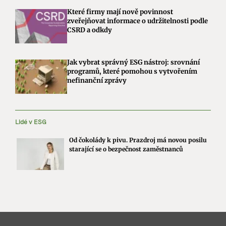
Které firmy mají nově povinnost
zveřejňovat informace o udržitelnosti podle
CSRD a odkdy
Jak vybrat správný ESG nástroj: srovnání
programů, které pomohou s vytvořením
nefinanční zprávy
Lidé v ESG
Od čokolády k pivu. Prazdroj má novou posilu
starající se o bezpečnost zaměstnanců