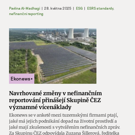
Pavlína Al-Madhagi
|
28. května 2025
|
ESG
|
ESRS standardy
,
nefinanční reporting
Navrhované změny v nefinančním
reportování přinášejí Skupině ČEZ
významné vícenáklady
Ekonews se v anketě mezi tuzemskými firmami ptají,
jaké má jejich podnikání dopad na životní prostředí a
jaké mají zkušenosti s vytvářením nefinančních zpráv.
Za Skupinu ČEZ odpovídala Zuzana Šillerová, ředitelka