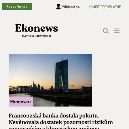
Přeskočit
Podpořte nás
Přihlásit se
KOUPIT PŘEDPLATNÉ
na
obsah
Francouzská banka dostala pokutu.
Nevěnovala dostatek pozornosti rizikům
souvisejícím s klimatickou změnou