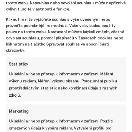
tomto webu. Nesouhlas nebo odvolání souhlasu může nepříznivě
ovlivnit určité vlastnosti a funkce.
Kliknutím níže vyjádřete souhlas s výše uvedeným nebo
proveďte podrobnější rozhodnutí. Vaše volby budou použity
pouze na tomto webu. Nastavení můžete kdykoli změnit, včetně
odvolání souhlasu, pomocí přepínačů v Zásadách cookies nebo
kliknutím na tlačítko Spravovat souhlas ve spodní části
obrazovky.
EFRAG zmapoval uhlíkové kalkulačky a
Statistiky
digitální pomocníky pro dobrovolné
Ukládání a/nebo přístup k informacím v zařízení, Měření
vykazování udržitelnosti
výkonu reklam, Měření výkonu obsahu, Porozumění publiku
Nakolik rozvinutý je trh služeb, které mají pomáhat
prostřednictvím statistik nebo kombinací údajů z různých
malým a středním firmám s dobrovolným reportováním
zdrojů.
udržitelnosti? Tuto otázku si položil EFRAG a vznikly
z toho dvě nedávno zveřejněné zprávy. Výsledkem je
souhrn 100 digitálních nástrojů a 223 platforem a
Marketing
iniciativ.
Ukládání a/nebo přístup k informacím v zařízení, Použití
Tomáš Pohanka
|
30. října 2025
|
ESG
|
dobrovolné vykazování
omezených údajů k výběru reklam, Vytváření profilů pro
udržitelnosti
,
EFRAG
,
VSME