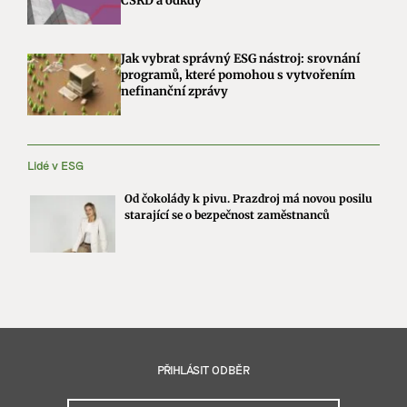
CSRD a odkdy
Jak vybrat správný ESG nástroj: srovnání
programů, které pomohou s vytvořením
nefinanční zprávy
Lidé v ESG
Od čokolády k pivu. Prazdroj má novou posilu
starající se o bezpečnost zaměstnanců
PŘIHLÁSIT ODBĚR