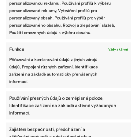
personalizovanou reklamu, Používání profilů k výběru
personalizované reklamy, Vytváření profilů pro
personalizovaný obsah, Používání profilů pro výběr
personalizovaného obsahu, Rozvoj a zlepšování služeb,
Použití omezených údajů k výběru obsahu.
Funkce
Vždy aktivní
Přiřazování a kombinování údajů z jiných zdrojů
údajů, Propojení různých zařízení, Identifikace
zařízení na základě automaticky přenášených
Co dělat po omnibusu? Jak malé a střední
informací.
podniky ovlivňují podobu reportování
udržitelnosti
Používání přesných údajů o zeměpisné poloze,
Firmám má usnadnit vykazování udržitelnosti a zároveň
Identifikace zařízení na základě aktivně vyžádaných
poskytnout malým a středním podnikům praktické
informací.
nástroje pro integraci principů ESG do jejich podnikání.
Řeč je o standardu pro dobrovolné vykazování
udržitelnosti VSME. Jak se vyvíjí jeho podoba
Zajištění bezpečnosti, předcházení a
v návaznosti na změny, které přinesl návrh Evropské
zjišťování podvodů a odstraňování chyb,