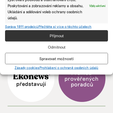
komise omnibus?
Poskytování a zobrazování reklamy a obsahu,
Vždy aktivní
Ukládání a sdělování voleb ochrany osobních
Pavlína Al-Madhagi
|
16. května 2025
|
ESG
|
dobrovolné vykazování
údajů.
udržitelnosti
,
omnibus
,
VSME
Správa 1811 prodejců
Přečtěte si více o těchto účelech
Příjmout
Odmítnout
Spravovat možnosti
Zásady cookies
Prohlášení o ochraně osobních údajů