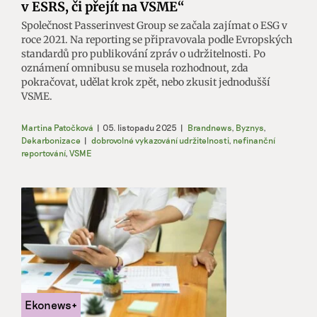
v ESRS, či přejít na VSME“
Společnost Passerinvest Group se začala zajímat o ESG v
roce 2021. Na reporting se připravovala podle Evropských
standardů pro publikování zpráv o udržitelnosti. Po
oznámení omnibusu se musela rozhodnout, zda
pokračovat, udělat krok zpět, nebo zkusit jednodušší
VSME.
Martina Patočková
|
05. listopadu 2025
|
Brandnews
,
Byznys
,
Dekarbonizace
|
dobrovolné vykazování udržitelnosti
,
nefinanční
reportování
,
VSME