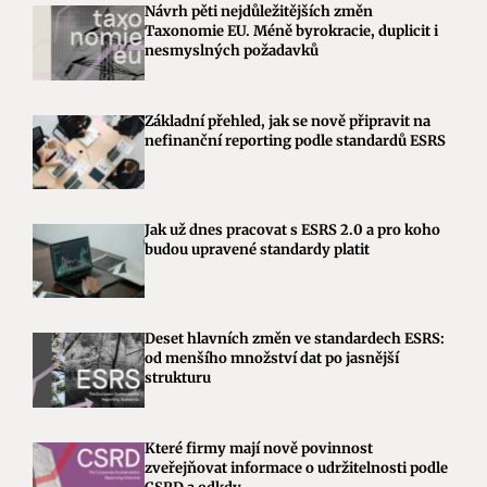
Návrh pěti nejdůležitějších změn
Taxonomie EU. Méně byrokracie, duplicit i
nesmyslných požadavků
Základní přehled, jak se nově připravit na
nefinanční reporting podle standardů ESRS
Jak už dnes pracovat s ESRS 2.0 a pro koho
budou upravené standardy platit
Deset hlavních změn ve standardech ESRS:
od menšího množství dat po jasnější
strukturu
Které firmy mají nově povinnost
zveřejňovat informace o udržitelnosti podle