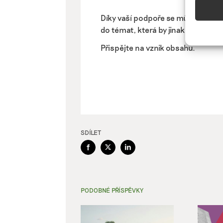
Funkc
Díky vaší podpoře se můžeme pus
Přiřazo
do témat, která by jinak nevznikla.
zařízen
informa
Přispějte na vznik obsahu.
Použív
aktivn
Zajišt
odstra
Ukládá
SDÍLET
Facebook
X
LinkedIn
PODOBNÉ PŘÍSPĚVKY