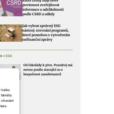
Které firmy mají nově
povinnost zveřejňovat
informace o udržitelnosti
podle CSRD a odkdy
Jak vybrat správný ESG
nástroj: srovnání programů,
které pomohou s vytvořením
nefinanční zprávy
dé v ESG
Od čokolády k pivu. Prazdroj má
novou posilu starající se o
bezpečnost zaměstnanců
a/nebo
s těmito
e chování
lasu