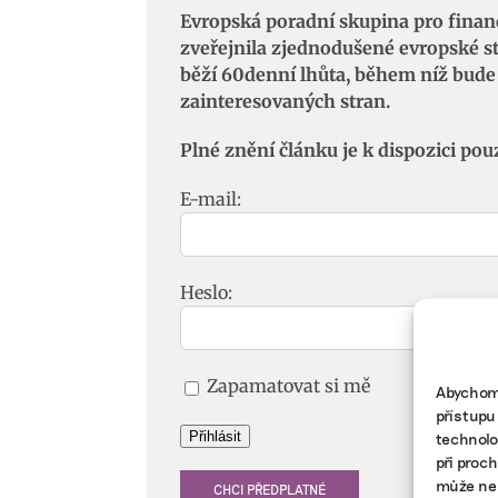
Evropská poradní skupina pro fina
zveřejnila zjednodušené evropské s
běží 60denní lhůta, během níž bud
zainteresovaných stran.
Plné znění článku je k dispozici pou
E-mail:
Heslo:
Zapamatovat si mě
Abychom 
přístupu
technolo
Přihlásit
při proc
může nep
CHCI PŘEDPLATNÉ