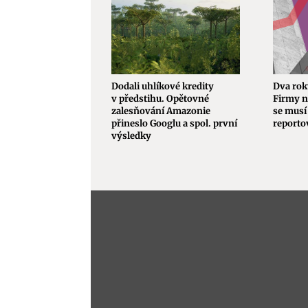
Dodali uhlíkové kredity
Dva rok
v předstihu. Opětovné
Firmy n
zalesňování Amazonie
se musí 
přineslo Googlu a spol. první
reporto
výsledky