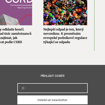
y odkladu končí.
Nejlepší odpad je ten, který
Nová
ad tisíc zaměstnanců
nevznikne. K proměnám
evro
zajímat, jak
evropské podnikové regulace
změn
vat podle CSRD
týkající se odpadu
brzd
PŘIHLÁSIT ODBĚR
Odebírat newsletter