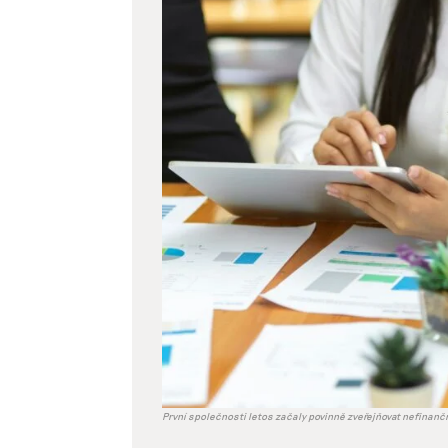
větší
obrázek
První společnosti letos začaly povinně zveřejňovat nefinančn