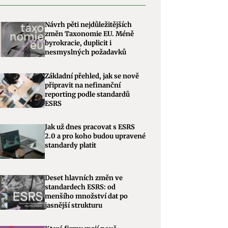
Návrh pěti nejdůležitějších
změn Taxonomie EU. Méně
byrokracie, duplicit i
nesmyslných požadavků
Základní přehled, jak se nově
připravit na nefinanční
reporting podle standardů
ESRS
Jak už dnes pracovat s ESRS
2.0 a pro koho budou upravené
standardy platit
Deset hlavních změn ve
standardech ESRS: od
menšího množství dat po
jasnější strukturu