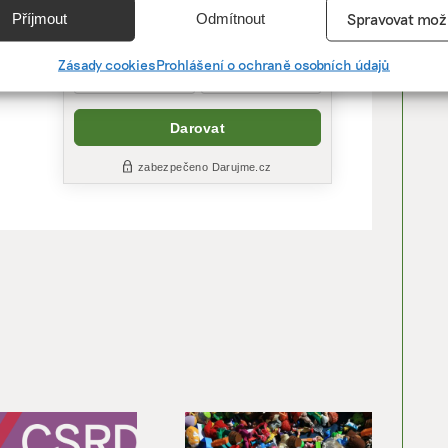
e
Vžd
Příjmout
Odmítnout
Spravovat mož
tit
vání a kombinování údajů z jiných zdrojů údajů, Propojení různých
í, Identifikace zařízení na základě automaticky přenášených
Zásady cookies
Prohlášení o ochraně osobních údajů
cí.
ání přesných údajů o zeměpisné poloze, Identifikace zařízení na zá
ě vyžádaných informací.
ění bezpečnosti, předcházení a zjišťování podvodů a
ňování chyb, Poskytování a zobrazování reklamy a obsahu,
Vžd
ní a sdělování voleb ochrany osobních údajů.