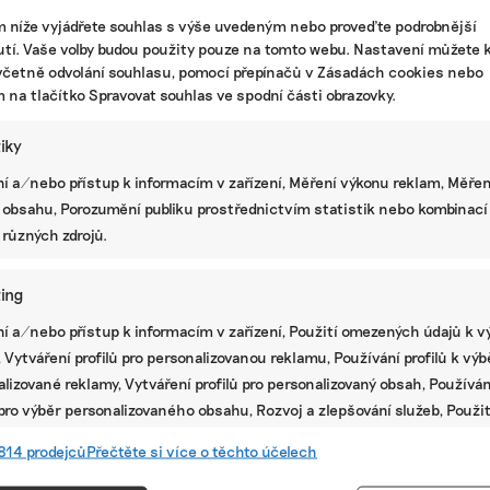
m níže vyjádřete souhlas s výše uvedeným nebo proveďte podrobnější
tí. Vaše volby budou použity pouze na tomto webu. Nastavení můžete k
včetně odvolání souhlasu, pomocí přepínačů v Zásadách cookies nebo
m na tlačítko Spravovat souhlas ve spodní části obrazovky.
tiky
í a/nebo přístup k informacím v zařízení, Měření výkonu reklam, Měřen
 obsahu, Porozumění publiku prostřednictvím statistik nebo kombinací
 různých zdrojů.
ing
í a/nebo přístup k informacím v zařízení, Použití omezených údajů k v
té
 Vytváření profilů pro personalizovanou reklamu, Používání profilů k vý
lizované reklamy, Vytváření profilů pro personalizovaný obsah, Používán
 pro výběr personalizovaného obsahu, Rozvoj a zlepšování služeb, Použit
ých údajů k výběru obsahu.
814 prodejců
Přečtěte si více o těchto účelech