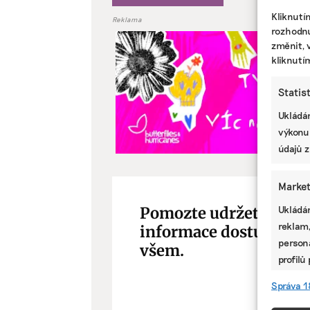
Kliknutí
Reklama
rozhodnu
změnit, 
kliknutí
Statis
Ukládán
výkonu
údajů z
Market
Ukládán
Pomozte udržet důleži
reklam,
informace dostupné
persona
všem.
profilů
omezen
Správa 1