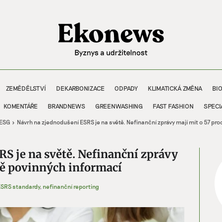
ZEMĚDĚLSTVÍ
DEKARBONIZACE
ODPADY
KLIMATICKÁ ZMĚNA
BI
KOMENTÁŘE
BRANDNEWS
GREENWASHING
FAST FASHION
SPECI
ESG
Návrh na zjednodušení ESRS je na světě. Nefinanční zprávy mají mít o 57 p
S je na světě. Nefinanční zprávy
ně povinných informací
ESRS standardy
,
nefinanční reporting