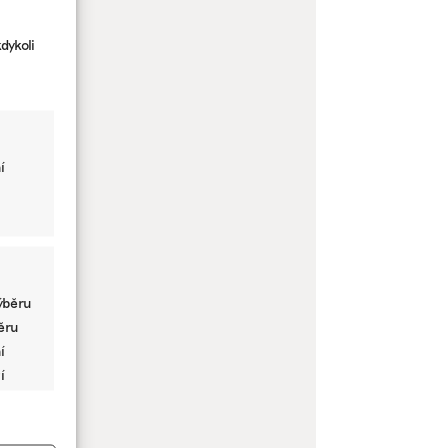
dykoli
í
ýběru
běru
í
í