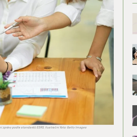
í zprávy podle standardů ESRS. Ilustrační foto: Getty Images