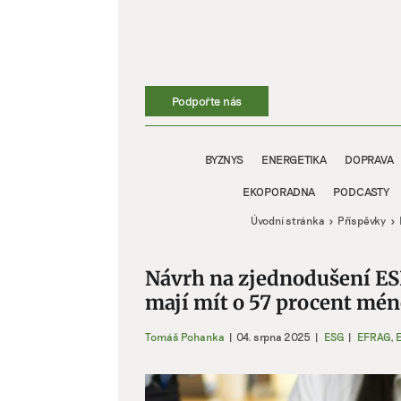
Přeskočit
na
obsah
Podpořte nás
BYZNYS
ENERGETIKA
DOPRAVA
EKOPORADNA
PODCASTY
Úvodní stránka
Příspěvky
Návrh na zjednodušení ESR
mají mít o 57 procent mé
Tomáš Pohanka
|
04. srpna 2025
|
ESG
|
EFRAG
,
Zobrazit