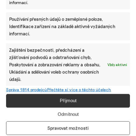
nefinanční reporting
,
omnibus
informací.
Používání přesných údajů o zeměpisné poloze,
Identifikace zařízení na základě aktivně vyžádaných
informací.
Zajištění bezpečnosti, předcházení a
zjišťování podvodů a odstraňování chyb,
Poskytování a zobrazování reklamy a obsahu,
Vždy aktivní
Ukládání a sdělování voleb ochrany osobních
údajů.
Správa 1814 prodejců
Přečtěte si více o těchto účelech
Příjmout
Odmítnout
Návrh pěti nejdůležitějších změn
Taxonomie EU. Méně byrokracie, duplicit i
Spravovat možnosti
nesmyslných požadavků