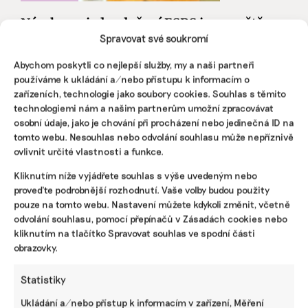
Návrh na zjednodušení ESRS je na světě.
Nefinanční zprávy mají mít o 57 procent
Spravovat své soukromí
méně povinných informací
Abychom poskytli co nejlepší služby, my a naši partneři
Evropská poradní skupina pro finanční výkaznictví
používáme k ukládání a/nebo přístupu k informacím o
koncem minulého týdne zveřejnila zjednodušené
zařízeních, technologie jako soubory cookies. Souhlas s těmito
evropské standardy pro nefinanční reporting ESRS. Nyní
technologiemi nám a našim partnerům umožní zpracovávat
běží 60denní lhůta, během níž bude shromažďovat
osobní údaje, jako je chování při procházení nebo jedinečná ID na
připomínky všech zainteresovaných stran.
tomto webu. Nesouhlas nebo odvolání souhlasu může nepříznivě
ovlivnit určité vlastnosti a funkce.
Tomáš Pohanka
|
04. srpna 2025
|
ESG
|
EFRAG
,
ESRS standardy
,
nefinanční reporting
Kliknutím níže vyjádřete souhlas s výše uvedeným nebo
proveďte podrobnější rozhodnutí. Vaše volby budou použity
pouze na tomto webu. Nastavení můžete kdykoli změnit, včetně
odvolání souhlasu, pomocí přepínačů v Zásadách cookies nebo
kliknutím na tlačítko Spravovat souhlas ve spodní části
obrazovky.
Statistiky
Ukládání a/nebo přístup k informacím v zařízení, Měření