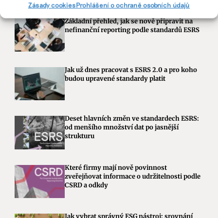
Zásady cookies
Prohlášení o ochraně osobních údajů
Základní přehled, jak se nově připravit na
nefinanční reporting podle standardů ESRS
Jak už dnes pracovat s ESRS 2.0 a pro koho
budou upravené standardy platit
Deset hlavních změn ve standardech ESRS:
od menšího množství dat po jasnější
strukturu
Které firmy mají nově povinnost
zveřejňovat informace o udržitelnosti podle
CSRD a odkdy
Jak vybrat správný ESG nástroj: srovnání