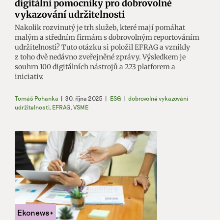
digitální pomocníky pro dobrovolné
vykazování udržitelnosti
Nakolik rozvinutý je trh služeb, které mají pomáhat
malým a středním firmám s dobrovolným reportováním
udržitelnosti? Tuto otázku si položil EFRAG a vznikly
z toho dvě nedávno zveřejněné zprávy. Výsledkem je
souhrn 100 digitálních nástrojů a 223 platforem a
iniciativ.
Tomáš Pohanka
|
30. října 2025
|
ESG
|
dobrovolné vykazování
udržitelnosti
,
EFRAG
,
VSME