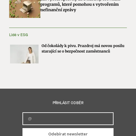
programů, které pomohou s vytvořením
nefinanční zprávy
Lidé v ESG
Od čokolády k pivu. Prazdroj má novou posilu
starající se o bezpečnost zaměstnanců
PŘIHLÁSIT ODBĚR
Odebírat newsletter