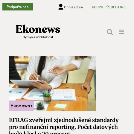
Přeskočit
Podpořte nás
Přihlásit se
KOUPIT PŘEDPLATNÉ
na
obsah
EFRAG zveřejnil zjednodušené standardy
pro nefinanční reporting. Počet datových
bodů klesl o 70 procent