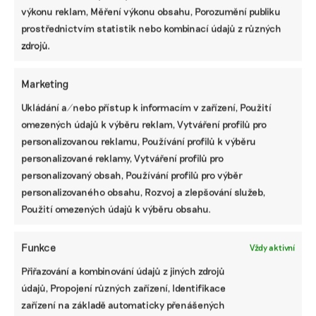
výkonu reklam, Měření výkonu obsahu, Porozumění publiku
prostřednictvím statistik nebo kombinací údajů z různých
zdrojů.
Marketing
Ukládání a/nebo přístup k informacím v zařízení, Použití
omezených údajů k výběru reklam, Vytváření profilů pro
personalizovanou reklamu, Používání profilů k výběru
„Reportujte jen to, co je relevantní.“ EFRAG
personalizované reklamy, Vytváření profilů pro
zveřejnil návrh na snížení požadavků na
personalizovaný obsah, Používání profilů pro výběr
firmy o polovinu
personalizovaného obsahu, Rozvoj a zlepšování služeb,
Evropská poradní skupina pro finanční výkaznictví
Použití omezených údajů k výběru obsahu.
zveřejnila návrh, jak zjednodušit klíčové evropské
standardy pro nefinanční reporting. Počet datových bodů
by se měl snížit aspoň o polovinu. Jinými slovy, regulátoři
Funkce
Vždy aktivní
budou po firmách chtít zhruba půlku dosavadní porce
Přiřazování a kombinování údajů z jiných zdrojů
informací.
údajů, Propojení různých zařízení, Identifikace
zařízení na základě automaticky přenášených
Martina Patočková
|
20. června 2025
|
ESG
|
CSRD
,
EFRAG
,