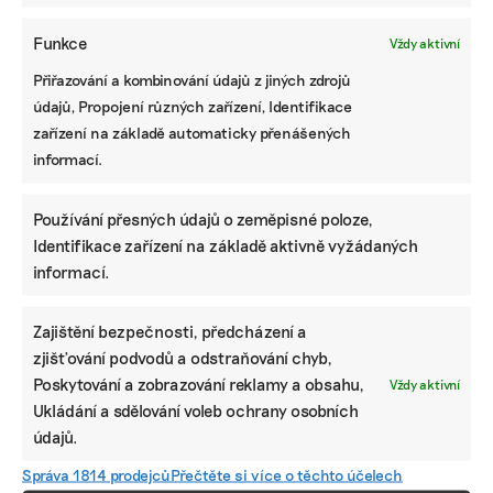
Funkce
Vždy aktivní
Přiřazování a kombinování údajů z jiných zdrojů
údajů, Propojení různých zařízení, Identifikace
zařízení na základě automaticky přenášených
informací.
Používání přesných údajů o zeměpisné poloze,
KOMERČNÍ SDĚLENÍ
Identifikace zařízení na základě aktivně vyžádaných
informací.
Udržitelnost, umění i komunitní sdílení.
Festival Týká se to také tebe v Uherském
Hradišti startuje tento týden
Zajištění bezpečnosti, předcházení a
zjišťování podvodů a odstraňování chyb,
Poskytování a zobrazování reklamy a obsahu,
Vždy aktivní
Ukládání a sdělování voleb ochrany osobních
BRANDNEWS
údajů.
Ani trend, ani povinnost. Udržitelnost je
Správa 1814 prodejců
Přečtěte si více o těchto účelech
způsob, jak řídit firmu do budoucna a zvyšovat