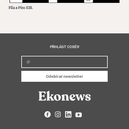
Fíla a Píro XIII.
PŘIHLÁSIT ODBĚR
Odebírat newsletter
Facebook
Instagram
LinkedIn
YouTube