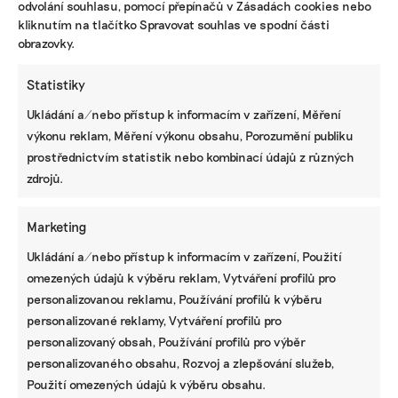
odvolání souhlasu, pomocí přepínačů v Zásadách cookies nebo
kliknutím na tlačítko Spravovat souhlas ve spodní části
Ruce nás pálily a otékaly nám prsty,
obrazovky.
popisuje brněnská floristka problémy s
květinami z Afriky
Statistiky
Ukládání a/nebo přístup k informacím v zařízení, Měření
Fotovoltaika na balkoně utáhne
domácnost, zatímco jste v práci. Lidé je
výkonu reklam, Měření výkonu obsahu, Porozumění publiku
však často provozují načerno
prostřednictvím statistik nebo kombinací údajů z různých
zdrojů.
Kvůli Turkovi a Motoristům může Česko
přijít o desítky miliard. Ve hře jsou
Marketing
akcelerační zóny i povolenky
Ukládání a/nebo přístup k informacím v zařízení, Použití
omezených údajů k výběru reklam, Vytváření profilů pro
STÁHNĚTE SI NAŠE E-BOOKY
personalizovanou reklamu, Používání profilů k výběru
personalizované reklamy, Vytváření profilů pro
personalizovaný obsah, Používání profilů pro výběr
personalizovaného obsahu, Rozvoj a zlepšování služeb,
Použití omezených údajů k výběru obsahu.