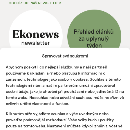
ODEBÍREJTE NÁŠ NEWSLETTER
Spravovat své soukromí
Abychom poskytli co nejlepší služby, my a naši partneři
používáme k ukládání a/nebo přístupu k informacím o
NEJNOVĚJŠÍ PODCAST
zařízeních, technologie jako soubory cookies. Souhlas s těmito
Martin Abel
technologiemi nám a našim partnerům umožní zpracovávat
Chceme získat desítky milionů na
osobní údaje, jako je chování při procházení nebo jedinečná ID na
udržitelnost, říká právník Abel. Po střetu s
tomto webu. Nesouhlas nebo odvolání souhlasu může nepříznivě
Turkem rozjíždí fond s podporou
ovlivnit určité vlastnosti a funkce.
developera Sekyry
Přihlásit odběr
Kliknutím níže vyjádřete souhlas s výše uvedeným nebo
proveďte podrobnější rozhodnutí. Vaše volby budou použity
pouze na tomto webu. Nastavení můžete kdykoli změnit, včetně
NEJZAJÍMAVĚJŠÍ