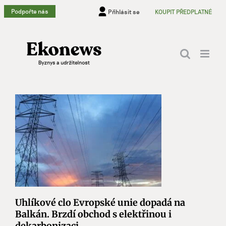
Přeskočit
Podpořte nás
Přihlásit se
KOUPIT PŘEDPLATNÉ
na
obsah
Uhlíkové clo Evropské unie dopadá na
Balkán. Brzdí obchod s elektřinou i
dekarbonizaci