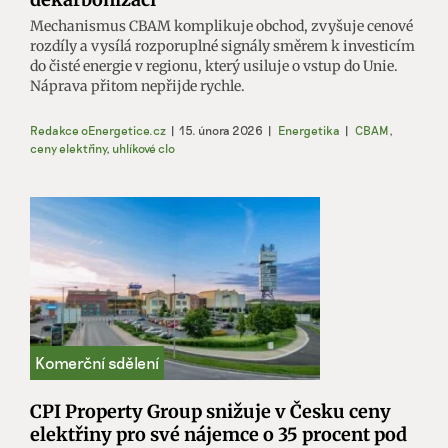
Mechanismus CBAM komplikuje obchod, zvyšuje cenové
rozdíly a vysílá rozporuplné signály směrem k investicím
do čisté energie v regionu, který usiluje o vstup do Unie.
Náprava přitom nepřijde rychle.
Redakce oEnergetice.cz
|
15. února 2026
|
Energetika
|
CBAM
,
ceny elektřiny
,
uhlíkové clo
CPI Property Group snižuje v Česku ceny
elektřiny pro své nájemce o 35 procent pod