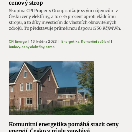
cenový strop
Skupina CPI Property Group snižuje svým nájemcům v
Česku ceny elektřiny, a to o 35 procent oproti vládnímu
stropu, a to díky investicím do vlastních obnovitelných
zdrojů. To představuje průměrnou úsporu 1750 Kč/MWh.
CPI Energo
|
16. května 2023
|
Energetika
,
Komerční sdělení
|
budovy
,
ceny elektřiny
,
strop
Komunitní energetika pomáhá srazit ceny
energií. Česko v ní ale zaostává