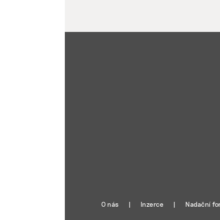
O nás
Inzerce
Nadační fo