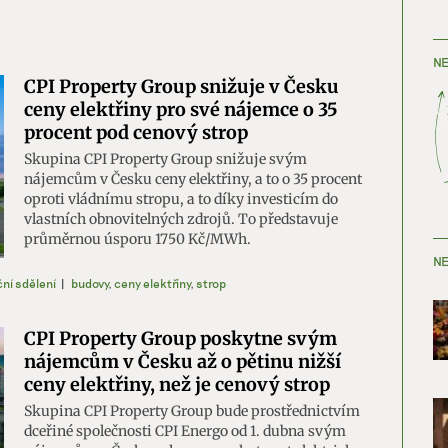
NE
CPI Property Group snižuje v Česku
ceny elektřiny pro své nájemce o 35
procent pod cenový strop
Skupina CPI Property Group snižuje svým
nájemcům v Česku ceny elektřiny, a to o 35 procent
oproti vládnímu stropu, a to díky investicím do
vlastních obnovitelných zdrojů. To představuje
průměrnou úsporu 1750 Kč/MWh.
NE
ní sdělení
|
budovy
,
ceny elektřiny
,
strop
CPI Property Group poskytne svým
nájemcům v Česku až o pětinu nižší
ceny elektřiny, než je cenový strop
Skupina CPI Property Group bude prostřednictvím
dceřiné společnosti CPI Energo od 1. dubna svým