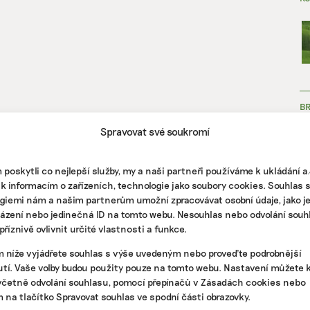
B
Spravovat své soukromí
poskytli co nejlepší služby, my a naši partneři používáme k ukládání 
 k informacím o zařízeních, technologie jako soubory cookies. Souhlas 
giemi nám a našim partnerům umožní zpracovávat osobní údaje, jako j
házení nebo jedinečná ID na tomto webu. Nesouhlas nebo odvolání souh
ZJ
říznivě ovlivnit určité vlastnosti a funkce.
m níže vyjádřete souhlas s výše uvedeným nebo proveďte podrobnější
tí. Vaše volby budou použity pouze na tomto webu. Nastavení můžete k
včetně odvolání souhlasu, pomocí přepínačů v Zásadách cookies nebo
m na tlačítko Spravovat souhlas ve spodní části obrazovky.