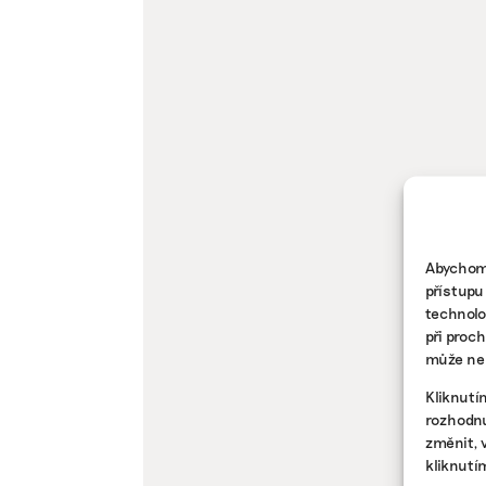
Abychom 
přístupu
technolo
při proc
může nep
Kliknutí
rozhodnu
změnit, 
kliknutí