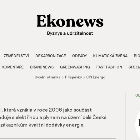
ZEMĚDĚLSTVÍ
DEKARBONIZACE
ODPADY
KLIMATICKÁ ZMĚNA
BI
KOMENTÁŘE
BRANDNEWS
GREENWASHING
FAST FASHION
SPECI
Úvodní stránka
Příspěvky
CPI Energo
OD
, která vznikla v roce 2006 jako součást
duje s elektřinou a plynem na území celé České
ch zákazníkům kvalitní dodávky energie.