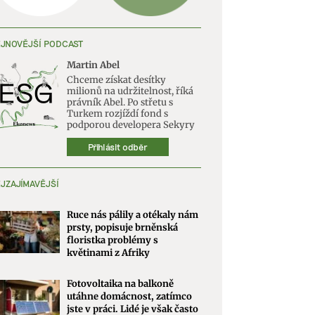
JNOVĚJŠÍ PODCAST
Martin Abel
Chceme získat desítky
milionů na udržitelnost, říká
právník Abel. Po střetu s
Turkem rozjíždí fond s
podporou developera Sekyry
Přihlásit odběr
JZAJÍMAVĚJŠÍ
Ruce nás pálily a otékaly nám
prsty, popisuje brněnská
floristka problémy s
květinami z Afriky
Fotovoltaika na balkoně
utáhne domácnost, zatímco
jste v práci. Lidé je však často