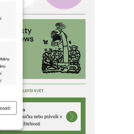
í
ýběru
běru
í
í
ÁCE, KTERÁ ZLEPŠÍ SVĚT
y aktivní
nosti
mutualus
Stáž: právnička nebo právník v
oblasti udržitelnosti