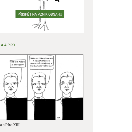
LA A PÍRO
a a Píro XIII.