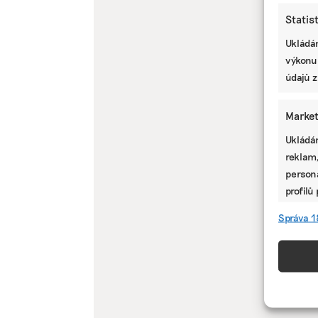
Statis
Ukládán
výkonu
údajů z
Market
Ukládán
reklam,
persona
profilů
omezen
Správa 1
Funkc
Přiřazo
zařízen
informa