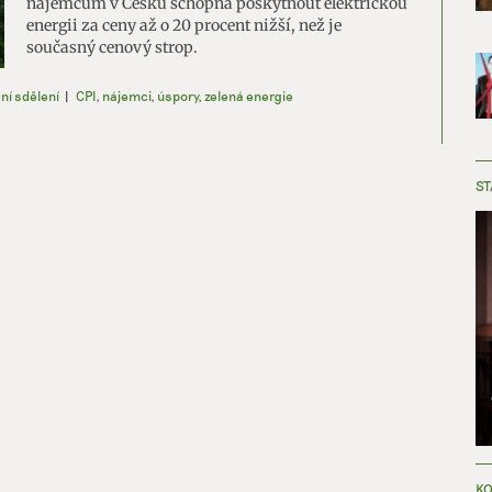
nájemcům v Česku schopna poskytnout elektrickou
energii za ceny až o 20 procent nižší, než je
současný cenový strop.
í sdělení
|
CPI
,
nájemci
,
úspory
,
zelená energie
ST
KO