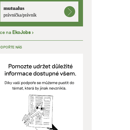
mutualus
kladě
právnička/právník
íce na
EkoJobs
>
y aktivní
ODPOŘTE NÁS