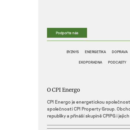
Přeskočit
na
obsah
Podpořte nás
BYZNYS
ENERGETIKA
DOPRAVA
EKOPORADNA
PODCASTY
O
CPI Energo
CPI Energo je energetickou společností
společnosti CPI Property Group. Obcho
republiky a přináší skupině CPIPG i jeji