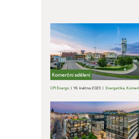
CPI Energo
|
16. května 2023
|
Energetika
,
Komerč