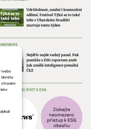
Udržitelnost, umění i komunitní
sdílení. Festival Týká se to také
tebe v Uherském Hradišti
startuje tento týden
RANDNEWS
Nejdřív najde vadný panel. Pak
pomůže s ESG reportem aneb
Jak umělá inteligence pomáhá
a/nebo
ČEZ
s těmito
e chování
lasu
EDNODUŠTE SI ŽIVOT S ESG
dykoli