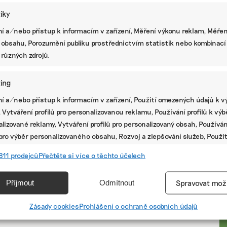
tiky
í a/nebo přístup k informacím v zařízení, Měření výkonu reklam, Měřen
 obsahu, Porozumění publiku prostřednictvím statistik nebo kombinací
 různých zdrojů.
ing
í a/nebo přístup k informacím v zařízení, Použití omezených údajů k v
 Vytváření profilů pro personalizovanou reklamu, Používání profilů k vý
lizované reklamy, Vytváření profilů pro personalizovaný obsah, Používán
 pro výběr personalizovaného obsahu, Rozvoj a zlepšování služeb, Použit
ých údajů k výběru obsahu.
PR
811 prodejců
Přečtěte si více o těchto účelech
e
Vžd
Příjmout
Odmítnout
Spravovat mož
vání a kombinování údajů z jiných zdrojů údajů, Propojení různých
í, Identifikace zařízení na základě automaticky přenášených
Zásady cookies
Prohlášení o ochraně osobních údajů
cí.