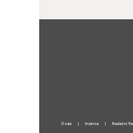
O nás
Inzerce
Nadační fo