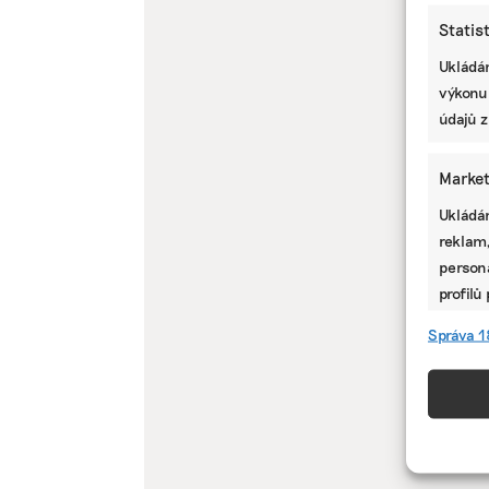
Statis
Ukládán
výkonu
údajů z
Market
Ukládán
reklam,
persona
profilů
omezen
Správa 1
Funkc
Přiřazo
zařízen
informa