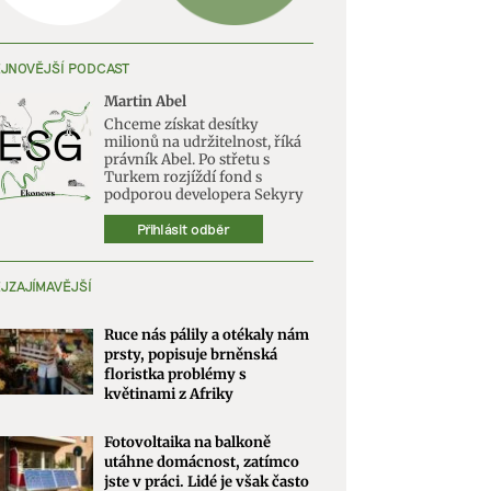
JNOVĚJŠÍ PODCAST
Martin Abel
Chceme získat desítky
milionů na udržitelnost, říká
právník Abel. Po střetu s
Turkem rozjíždí fond s
podporou developera Sekyry
Přihlásit odběr
JZAJÍMAVĚJŠÍ
Ruce nás pálily a otékaly nám
prsty, popisuje brněnská
floristka problémy s
květinami z Afriky
Fotovoltaika na balkoně
utáhne domácnost, zatímco
jste v práci. Lidé je však často