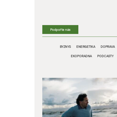
Přeskočit
na
obsah
Podpořte nás
BYZNYS
ENERGETIKA
DOPRAVA
EKOPORADNA
PODCASTY