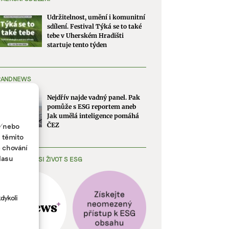
Udržitelnost, umění i komunitní
sdílení. Festival Týká se to také
tebe v Uherském Hradišti
startuje tento týden
RANDNEWS
Nejdřív najde vadný panel. Pak
pomůže s ESG reportem aneb
Jak umělá inteligence pomáhá
a/nebo
ČEZ
s těmito
e chování
lasu
EDNODUŠTE SI ŽIVOT S ESG
dykoli