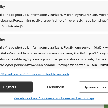
tiky
í a/nebo přístup k informacím v zařízení, Měření výkonu reklam, Měřen
 obsahu, Porozumění publiku prostřednictvím statistik nebo kombinací
 různých zdrojů.
ing
í a/nebo přístup k informacím v zařízení, Použití omezených údajů k v
 Vytváření profilů pro personalizovanou reklamu, Používání profilů k vý
lizované reklamy, Vytváření profilů pro personalizovaný obsah, Používán
 pro výběr personalizovaného obsahu, Rozvoj a zlepšování služeb, Použit
ých údajů k výběru obsahu.
PR
811 prodejců
Přečtěte si více o těchto účelech
e
Vžd
Příjmout
Odmítnout
Spravovat mož
vání a kombinování údajů z jiných zdrojů údajů, Propojení různých
í, Identifikace zařízení na základě automaticky přenášených
Zásady cookies
Prohlášení o ochraně osobních údajů
cí.