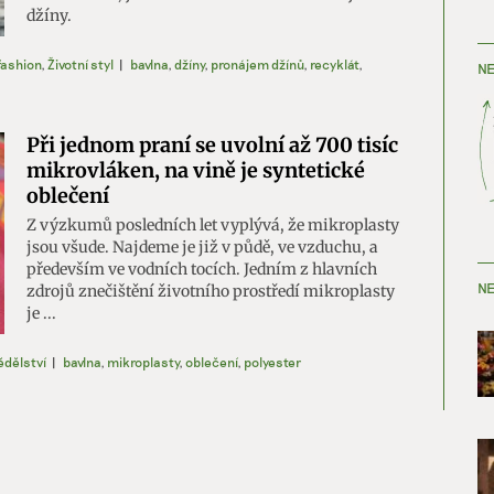
džíny.
fashion
,
Životní styl
|
bavlna
,
džíny
,
pronájem džínů
,
recyklát
,
NE
Při jednom praní se uvolní až 700 tisíc
mikrovláken, na vině je syntetické
oblečení
Z výzkumů posledních let vyplývá, že mikroplasty
jsou všude. Najdeme je již v půdě, ve vzduchu, a
především ve vodních tocích. Jedním z hlavních
NE
zdrojů znečištění životního prostředí mikroplasty
je ...
dělství
|
bavlna
,
mikroplasty
,
oblečení
,
polyester