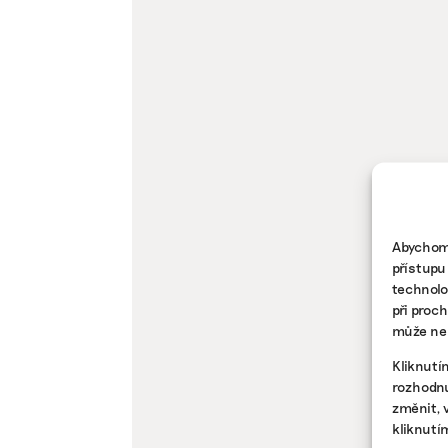
Abychom 
přístupu
technolo
při proc
může nep
Kliknutí
rozhodnu
změnit, 
kliknutí