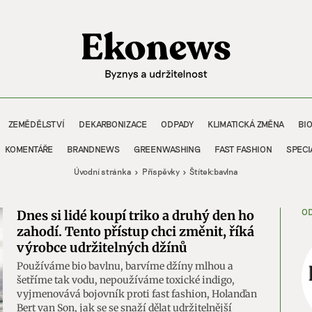
ZEMĚDĚLSTVÍ
DEKARBONIZACE
ODPADY
KLIMATICKÁ ZMĚNA
BI
KOMENTÁŘE
BRANDNEWS
GREENWASHING
FAST FASHION
SPECI
Úvodní stránka
Příspěvky
Štítek:
bavlna
OD
Dnes si lidé koupí triko a druhý den ho
zahodí. Tento přístup chci změnit, říká
výrobce udržitelných džínů
Používáme bio bavlnu, barvíme džíny mlhou a
šetříme tak vodu, nepoužíváme toxické indigo,
vyjmenovává bojovník proti fast fashion, Holanďan
Bert van Son, jak se se snaží dělat udržitelnější