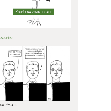
LA A PÍRO
a a Píro XIII.