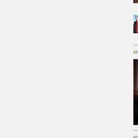
ST
KO