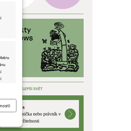
í
ýběru
běru
í
í
ÁCE, KTERÁ ZLEPŠÍ SVĚT
y aktivní
nosti
mutualus
Stáž: právnička nebo právník v
oblasti udržitelnosti