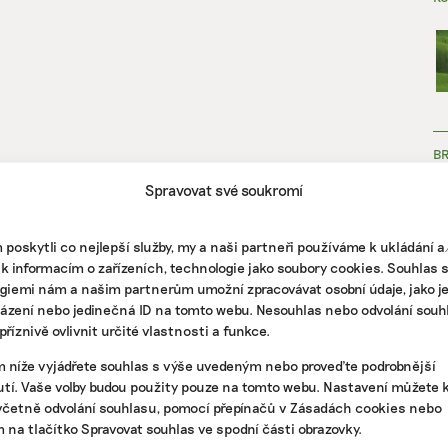
B
Spravovat své soukromí
poskytli co nejlepší služby, my a naši partneři používáme k ukládání 
 k informacím o zařízeních, technologie jako soubory cookies. Souhlas 
giemi nám a našim partnerům umožní zpracovávat osobní údaje, jako j
házení nebo jedinečná ID na tomto webu. Nesouhlas nebo odvolání souh
ZJ
říznivě ovlivnit určité vlastnosti a funkce.
m níže vyjádřete souhlas s výše uvedeným nebo proveďte podrobnější
tí. Vaše volby budou použity pouze na tomto webu. Nastavení můžete k
včetně odvolání souhlasu, pomocí přepínačů v Zásadách cookies nebo
m na tlačítko Spravovat souhlas ve spodní části obrazovky.