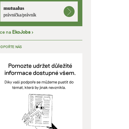
mutualus
kladě
právnička/právník
íce na
EkoJobs
>
y aktivní
ODPOŘTE NÁS