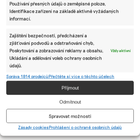
Používání přesných údajů o zeměpisné poloze,
SDÍLET
Identifikace zařízení na základě aktivně vyžádaných
informací.
Facebook
X
LinkedIn
Zajištění bezpečnosti, předcházení a
zjišťování podvodů a odstraňování chyb,
PODOBNÉ PŘÍSPĚVKY
Poskytování a zobrazování reklamy a obsahu,
Vždy aktivní
Ukládání a sdělování voleb ochrany osobních
údajů.
Správa 1814 prodejců
Přečtěte si více o těchto účelech
Ani trend, ani
Nejdřív najde
Stromy ve
Příjmout
povinnost.
vadný panel.
stresu svítí
Udržitelnost je
Pak pomůže s
červeně. Data
způsob, jak
ESG reportem
ze satelitů
Odmítnout
řídit firmu do
aneb Jak umělá
upozorní na to,
budoucna a
inteligence
když se
Spravovat možnosti
zvyšovat její
pomáhá ČEZ
městské zeleni
hodnotu, říká
nedaří
Zásady cookies
Prohlášení o ochraně osobních údajů
expertka