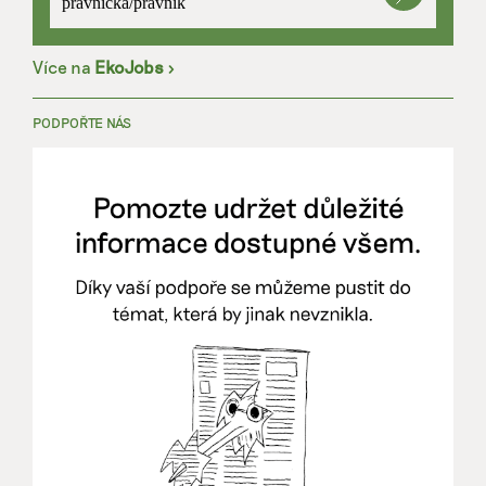
právnička/právník
Více na
EkoJobs
>
PODPOŘTE NÁS