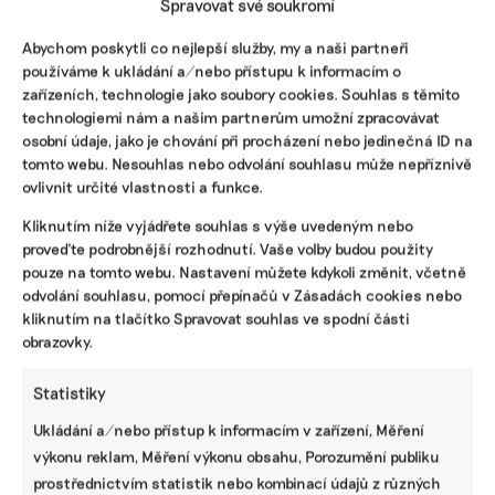
Spravovat své soukromí
Abychom poskytli co nejlepší služby, my a naši partneři
Reklama
používáme k ukládání a/nebo přístupu k informacím o
zařízeních, technologie jako soubory cookies. Souhlas s těmito
technologiemi nám a našim partnerům umožní zpracovávat
osobní údaje, jako je chování při procházení nebo jedinečná ID na
tomto webu. Nesouhlas nebo odvolání souhlasu může nepříznivě
ovlivnit určité vlastnosti a funkce.
Kliknutím níže vyjádřete souhlas s výše uvedeným nebo
proveďte podrobnější rozhodnutí. Vaše volby budou použity
pouze na tomto webu. Nastavení můžete kdykoli změnit, včetně
odvolání souhlasu, pomocí přepínačů v Zásadách cookies nebo
kliknutím na tlačítko Spravovat souhlas ve spodní části
obrazovky.
Pomozte udržet důležité
informace dostupné všem.
Statistiky
Ukládání a/nebo přístup k informacím v zařízení, Měření
výkonu reklam, Měření výkonu obsahu, Porozumění publiku
Díky vaší podpoře se můžeme pustit do témat,
prostřednictvím statistik nebo kombinací údajů z různých
která by jinak nevznikla.