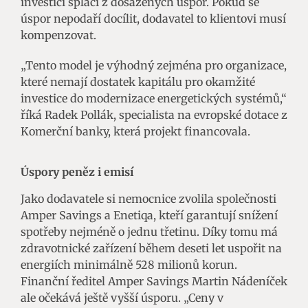
investici splácí z dosažených úspor. Pokud se
úspor nepodaří docílit, dodavatel to klientovi musí
kompenzovat.
„Tento model je výhodný zejména pro organizace,
které nemají dostatek kapitálu pro okamžité
investice do modernizace energetických systémů,“
říká Radek Pollák, specialista na evropské dotace z
Komerční banky, která projekt financovala.
Úspory peněz i emisí
Jako dodavatele si nemocnice zvolila společnosti
Amper Savings a Enetiqa, kteří garantují snížení
spotřeby nejméně o jednu třetinu. Díky tomu má
zdravotnické zařízení během deseti let uspořit na
energiích minimálně 528 milionů korun.
Finanční ředitel Amper Savings Martin Nádeníček
ale očekává ještě vyšší úsporu. „Ceny v