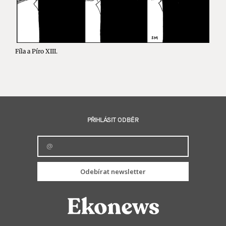
Fíla a Píro XIII.
PŘIHLÁSIT ODBĚR
Odebírat newsletter