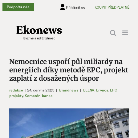
Přeskočit
Podpořte nás
Přihlásit se
KOUPIT PŘEDPLATNÉ
na
obsah
Nemocnice uspoří půl miliardy na
energiích díky metodě EPC, projekt
zaplatí z dosažených úspor
redakce
|
24. června 2025
|
Brandnews
|
ELENA
,
Enviros
,
EPC
projekty
,
Komerční banka
Zobrazit
větší
obrázek