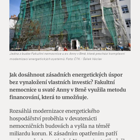
Jedna z budov Fakultní nemocnice u sv. Anny v Brně, která prochází komplexní
modernizací energetických systémů. Foto: ČTK / Šálek Václav
Jak dosáhnout zásadních energetických úspor
bez vynaložení vlastních investic? Fakultní
nemocnice u svaté Anny v Brně využila metodu
financování, která to umožňuje.
Rozsáhlá modernizace energetického
hospodářství proběhla v devatenácti
nemocničních budovách a vyšla na téměř
miliardu korun. K zásadním opatřením patří