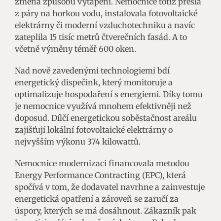
změna způsobu vytápění. Nemocnice totiž přešla
z páry na horkou vodu, instalovala fotovoltaické
elektrárny či moderní vzduchotechniku a navíc
zateplila 15 tisíc metrů čtverečních fasád. A to
včetně výměny téměř 600 oken.
Nad nově zavedenými technologiemi bdí
energetický dispečink, který monitoruje a
optimalizuje hospodaření s energiemi. Díky tomu
je nemocnice využívá mnohem efektivněji než
doposud. Dílčí energetickou soběstačnost areálu
zajišťují lokální fotovoltaické elektrárny o
nejvyšším výkonu 374 kilowattů.
Nemocnice modernizaci financovala metodou
Energy Performance Contracting (EPC), která
spočívá v tom, že dodavatel navrhne a zainvestuje
energetická opatření a zároveň se zaručí za
úspory, kterých se má dosáhnout. Zákazník pak