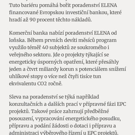
Tuto bariéru pomáhá bořit poradenství ELENA
financované Evropskou investiční bankou, které
hradí až 90 procent těchto nákladů.
Komerční banka nabízí poradenství ELENA od
loňska. Během prvních devíti měsíců program
využilo téměř 40 subjektů ze soukromého i
veřejného sektoru. Jde o projekty týkající se
energeticky úsporných opatření, které přesáhly
jeden a čtvrt miliardy korun s potenciálem snížení
uhlíkové stopy o více než čtyři tisíce tun
ekvivalentu CO2 ročně.
Sleva na poradenství se týká například
konzultačních a dalších prací v přípravné fázi EPC
projektů. Takové práce zahrnují předběžné
posouzení, vypracování energetického posudku,
přípravu a podání žádosti o dotaci i přípravu a
administraci výběrového řízení u EPC projektů.