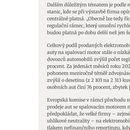
Dalším důležitým tématem je podle n
stanic, kde se při výstavbě firma opí
centrálně platná. „Obecně lze tedy ří
regulační rámec, který umožní rychlej
budou platná po dobu delší než jen še
Celkový podíl prodaných elektromobil
auty na spalovací motor stále o nízká 
dovozců automobilů zvýšil počet regi
procent. Za jedenáct měsíců roku 202
pohonem meziročně téměř zdvojnásob
zvýšil o desetinu (z 2 103 na 2 313 k
osobních aut činí 76 procent, zbytek 
Evropská komise v rámci přechodu 
prodeje aut se spalovacím motorem n
předpokládat, že velké firmy – zejmé
uhlíkové neutrality – na elektromobi
tlakem nefinančního reportingu, kd