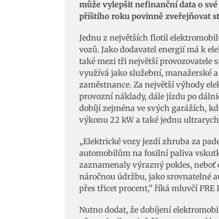
může vylepšit nefinanční data o své
příštího roku povinně zveřejňovat st
Jednu z největších flotil elektromob
vozů. Jako dodavatel energií má k ele
také mezi tři největší provozovatele 
využívá jako služební, manažerské a
zaměstnance. Za největší výhody ele
provozní náklady, dále jízdu po dáln
dobíjí zejména ve svých garážích, k
výkonu 22 kW a také jednu ultrarych
„Elektrické vozy jezdí zhruba za pades
automobilům na fosilní paliva vskut
zaznamenaly výrazný pokles, neboť e
náročnou údržbu, jako srovnatelné a
přes třicet procent,” říká mluvčí PRE 
Nutno dodat, že dobíjení elektromobi