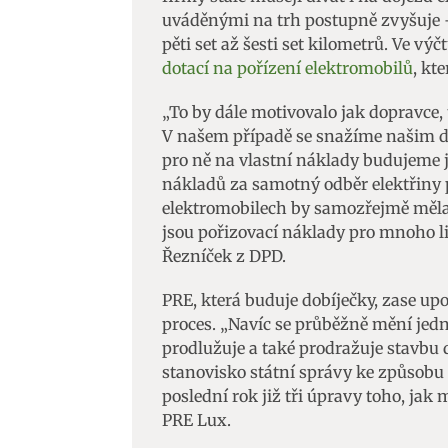
uváděnými na trh postupně zvyšuje 
Zajišt
pěti set až šesti set kilometrů. Ve v
odstra
dotací na pořízení elektromobilů
, kt
Ukládá
„To by dále motivovalo jak dopravce, t
V našem případě se snažíme našim d
pro ně na vlastní náklady budujeme j
nákladů za samotný odběr elektřiny 
elektromobilech by samozřejmě měla p
jsou pořizovací náklady pro mnoho li
Řezníček z DPD.
PRE, která buduje dobíječky, zase u
proces. „Navíc se průběžně mění jed
prodlužuje a také prodražuje stavbu 
stanovisko státní správy ke způsobu 
poslední rok již tři úpravy toho, ja
PRE Lux.