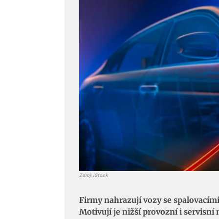
větší
obrázek
Zdroj: iStock
Firmy nahrazují vozy se spalovacími
Motivují je nižší provozní i servisní