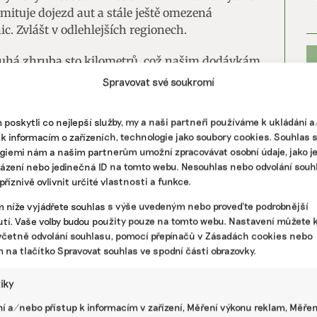
mituje dojezd aut a stále ještě omezená
c. Zvlášt v odlehlejších regionech.
louhá zhruba sto kilometrů, což našim dodávkám
á problém. V centru Prahy je to třeba jen
Spravovat své soukromí
mě situace na venkovských trasách, které mohou
y tvoří pouze do deseti procent celkového objemu,”
poskytli co nejlepší služby, my a naši partneři používáme k ukládání 
 k informacím o zařízeních, technologie jako soubory cookies. Souhlas 
giemi nám a našim partnerům umožní zpracovávat osobní údaje, jako j
astními nabíječkami, u těch nových už s jejich
házení nebo jedinečná ID na tomto webu. Nesouhlas nebo odvolání souh
tavbě. „Naši řidiči využívají samozřejmě i
říznivě ovlivnit určité vlastnosti a funkce.
 je však v současné chvíli značně omezená,” říká
m níže vyjádřete souhlas s výše uvedeným nebo proveďte podrobnější
ě jako největší nevýhodu elektromobility.
PR
tí. Vaše volby budou použity pouze na tomto webu. Nastavení můžete k
včetně odvolání souhlasu, pomocí přepínačů v Zásadách cookies nebo
lektrický
m na tlačítko Spravovat souhlas ve spodní části obrazovky.
oku 2025 e-shop s potravinami Rohlík.cz, který
tiky
. Buduje kvůli tomu síť dobíjecích stanic, do
ta. Parkovací a dobíjecí plochy nyní staví u
í a/nebo přístup k informacím v zařízení, Měření výkonu reklam, Měřen