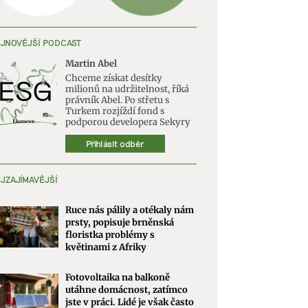
JNOVĚJŠÍ PODCAST
Martin Abel
Chceme získat desítky
milionů na udržitelnost, říká
právník Abel. Po střetu s
Turkem rozjíždí fond s
podporou developera Sekyry
Přihlásit odběr
JZAJÍMAVĚJŠÍ
Ruce nás pálily a otékaly nám
prsty, popisuje brněnská
floristka problémy s
květinami z Afriky
Fotovoltaika na balkoně
utáhne domácnost, zatímco
jste v práci. Lidé je však často