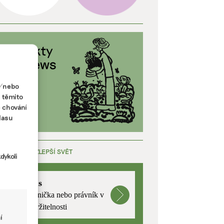
a/nebo
s těmito
e chování
lasu
ÁCE, KTERÁ ZLEPŠÍ SVĚT
dykoli
mutualus
Stáž: právnička nebo právník v
oblasti udržitelnosti
í