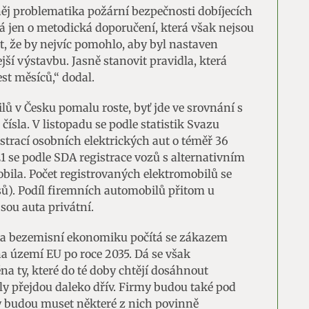
ěj problematika požární bezpečnosti dobíjecích
rá jen o metodická doporučení, která však nejsou
ct, že by nejvíc pomohlo, aby byl nastaven
ší výstavbu. Jasně stanovit pravidla, která
st měsíců,“ dodal.
ů v Česku pomalu roste, byť jde ve srovnání s
čísla. V listopadu se podle statistik Svazu
strací osobních elektrických aut o téměř 36
1 se podle SDA registrace vozů s alternativním
ila. Počet registrovaných elektromobilů se
usů). Podíl firemních automobilů přitom u
jsou auta privátní.
na bezemisní ekonomiku počítá se zákazem
a území EU po roce 2035. Dá se však
na ty, které do té doby chtějí dosáhnout
ly přejdou daleko dřív. Firmy budou také pod
y budou muset některé z nich povinně