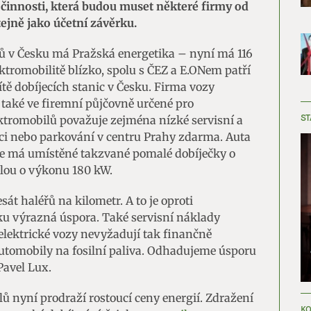
 činnosti, která budou muset některé firmy od
ejně jako účetní závěrku.
ilů v Česku má Pražská energetika – nyní má 116
ktromobilitě blízko, spolu s ČEZ a E.ONem patří
sítě dobíjecích stanic v Česku. Firma vozy
 také ve firemní půjčovně určené pro
ST
ktromobilů považuje zejména nízké servisní a
ici nebo parkování v centru Prahy zdarma. Auta
de má umístěné takzvané pomalé dobíječky o
lou o výkonu 180 kW.
át haléřů na kilometr. A to je oproti
ku výrazná úspora. Také servisní náklady
lektrické vozy nevyžadují tak finančně
utomobily na fosilní paliva. Odhadujeme úsporu
Pavel Lux.
lů nyní prodraží rostoucí ceny energií. Zdražení
KO