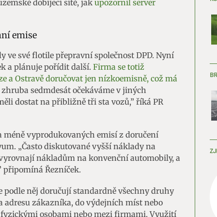
uzemské dobíjecí sítě, jak
upozornil server
mní emise
y ve své flotile přepravní společnost DPD. Nyní
 a plánuje pořídit další.
Firma se totiž
B
aze a Ostravě doručovat jen nízkoemisně, což má
 zhruba sedmdesát očekáváme v jiných
li dostat na přibližně tři sta vozů,” říká PR
y a méně vyprodukovaných emisí z doručení
ivum. „Často diskutované vyšší náklady na
ZJ
 vyrovnají nákladům na konvenční automobily, a
” připomíná Řezníček.
e podle něj doručují standardně všechny druhy
na adresu zákazníka, do výdejních míst nebo
 fyzickými osobami nebo mezi firmami. Využití