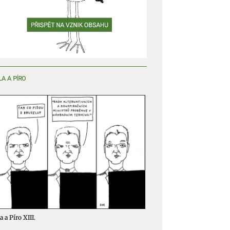
y aktivní
LA A PÍRO
a a Píro XIII.