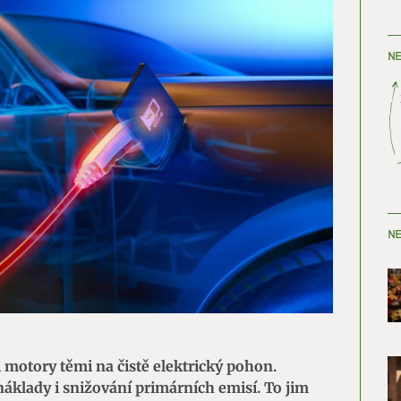
NE
NE
 motory těmi na čistě elektrický pohon.
 náklady i snižování primárních emisí. To jim