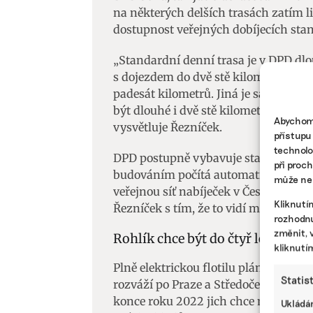
na některých delších trasách zatím li
dostupnost veřejných dobíjecích stani
„Standardní denní trasa je v DPD d
s dojezdem do dvě stě kilometrů neděl
padesát kilometrů. Jiná je samozřej
být dlouhé i dvě stě kilometrů, ale t
Abychom 
vysvětluje Řezníček.
přístupu
technolo
DPD postupně vybavuje starší depa vl
při proc
budováním počítá automaticky při výs
může nep
veřejnou síť nabíječek v Česku, která
Kliknutí
Řezníček s tím, že to vidí momentáln
rozhodnu
změnit, 
Rohlík chce být do čtyř let plně e
kliknutí
Plně elektrickou flotilu plánuje do r
Statis
rozváží po Praze a Středočeském kraji
konce roku 2022 jich chce mít čtyři s
Ukládán