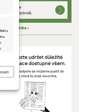
mutualus
právnička/právník
íce na
EkoJobs
>
ýběru
běru
ODPOŘTE NÁS
í
í
y aktivní
nosti
kladě