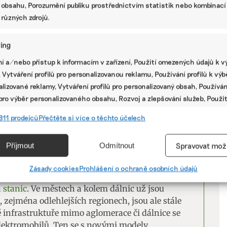
 online jedničku v potravinách buduje E-ON.
 obsahu, Porozumění publiku prostřednictvím statistik nebo kombinací
 různých zdrojů.
ené přímo pro Rohlík a zajistí, že všechna
bita, aniž by došlo k překročení možnosti
ing
ne, aby měl fleet manager kompletní přehled o
V
k v reálném čase, tak formou reportů,” uvedl k
í a/nebo přístup k informacím v zařízení, Použití omezených údajů k v
edoucí oddělení Mobility Services společnosti
 Vytváření profilů pro personalizovanou reklamu, Používání profilů k vý
P
lizované reklamy, Vytváření profilů pro personalizovaný obsah, Používán
 pro výběr personalizovaného obsahu, Rozvoj a zlepšování služeb, Použit
t, z toho 41 elektromobilů, zbytek vozů je na
ých údajů k výběru obsahu.
811 prodejců
Přečtěte si více o těchto účelech
chle přibývat – firma chce mít už příští rok
 i v celé střední Evropě.
e
Vžd
Příjmout
Odmítnout
Spravovat mož
ce i byrokracie
vání a kombinování údajů z jiných zdrojů údajů, Propojení různých
í, Identifikace zařízení na základě automaticky přenášených
Zásady cookies
Prohlášení o ochraně osobních údajů
é výhody stále nese i zádrhele. Zejména jde o
cí.
h stanic
. Ve městech a kolem dálnic už jsou
h, zejména odlehlejších regionech, jsou ale stále
ání přesných údajů o zeměpisné poloze, Identifikace zařízení na zá
né infrastruktuře mimo aglomerace či dálnice se
ě vyžádaných informací.
 elektromobilů. Ten se s novými modely