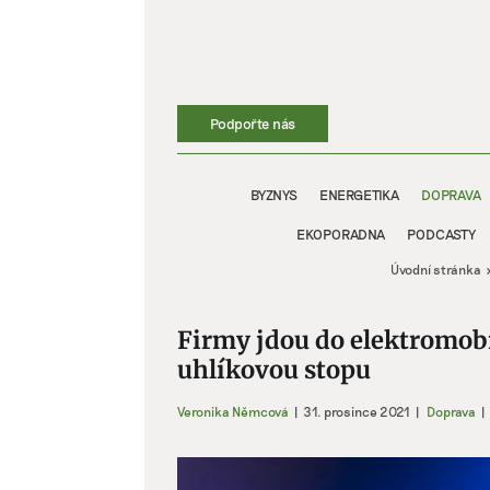
Přeskočit
na
obsah
Podpořte nás
BYZNYS
ENERGETIKA
DOPRAVA
EKOPORADNA
PODCASTY
Úvodní stránka
Firmy jdou do elektromobil
uhlíkovou stopu
Veronika Němcová
|
31. prosince 2021
|
Doprava
|
Zobrazit