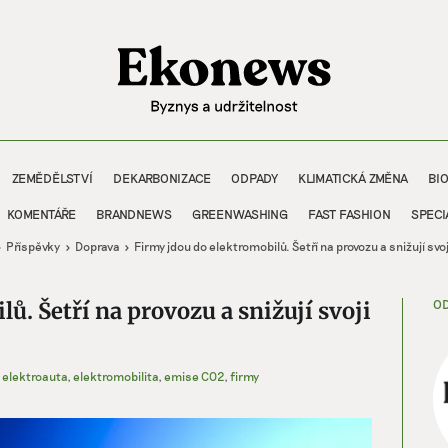
ZEMĚDĚLSTVÍ
DEKARBONIZACE
ODPADY
KLIMATICKÁ ZMĚNA
BI
KOMENTÁŘE
BRANDNEWS
GREENWASHING
FAST FASHION
SPECI
Příspěvky
Doprava
Firmy jdou do elektromobilů. Šetří na provozu a snižují svo
OD
ů. Šetří na provozu a snižují svoji
elektroauta
,
elektromobilita
,
emise CO2
,
firmy