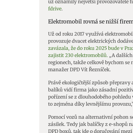
už oznámily největší provozovatelé t
fdrive
.
Elektromobil rovná se nižší fire
Už od roku 2017 využívá elektromobil
provozuje dvacet elektrických dodávek
zavázala, že do roku 2025 bude v Pr
zajistit 230 elektromobilů.
„A dalších
regionech, takže celkově bychom se mě
manažer DPD Vít Řezníček.
Právě ekologičtější způsob přeprav
balíků vidí firma jako zásadní pozit
pořízení se z dlouhodobého pohledu
to zejména díky levnějšímu provozu,
Pomocí vozů na alternativní pohon s
zásilek. Tedy jak balíčky z e-shopů 
DPD boxů, tak jde o doručování mezi