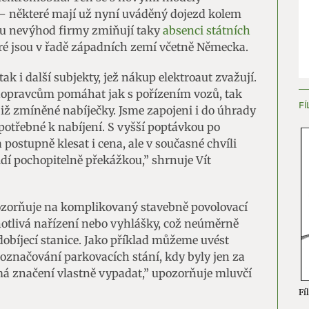
– některé mají už nyní uváděný dojezd kolem
ění bezpečnosti, předcházení a zjišťování podvodů a
ýčtu nevýhod firmy zmiňují taky
absenci státních
ňování chyb, Poskytování a zobrazování reklamy a obsahu,
Vžd
eré jsou v řadě západních zemí včetně Německa.
ní a sdělování voleb ochrany osobních údajů.
ak i další subjekty, jež nákup elektroaut zvažují.
opravcům pomáhat jak s pořízením vozů, tak
FÍ
iž zmíněné nabíječky. Jsme zapojeni i do úhrady
potřebné k nabíjení. S vyšší poptávkou po
ostupně klesat i cena, ale v současné chvíli
dí pochopitelně překážkou,” shrnuje Vít
pozorňuje na komplikovaný stavebně povolovací
notlivá nařízení nebo vyhlášky, což neúměrně
dobíjecí stanice. Jako příklad můžeme uvést
označování parkovacích stání, kdy byly jen za
k má značení vlastně vypadat,” upozorňuje mluvčí
Fíl