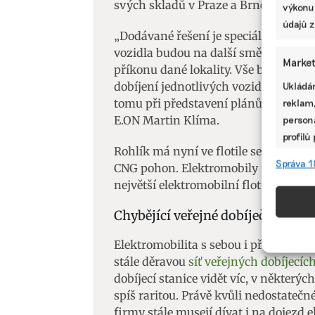
svých skladů v Praze a Brně. Síť pro
výkonu
údajů z
„Dodávané řešení je speciálně připrav
vozidla budou na další směnu plně na
Market
příkonu dané lokality. Vše bude onli
dobíjení jednotlivých vozidel, a to ja
Ukládán
tomu při představení plánů Rohlíku v
reklam,
E.ON Martin Klíma.
persona
profilů
Rohlík má nyní ve flotile sedm set au
omezen
Správa 1
CNG pohon. Elektromobily mají ale ry
největší elektromobilní flotilu v Česku
Funkc
Chybějící veřejné dobíječky, dota
Přiřazo
zařízen
Elektromobilita s sebou i přes vyčten
informa
stále děravou
síť veřejných dobíjecíc
dobíjecí stanice vidět víc, v některýc
Použív
spíš raritou. Právě kvůli nedostateč
aktivn
firmy stále musejí dívat i na dojezd