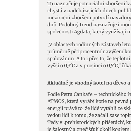
To naznačuje potenciální zhoršení k
chystá v nadcházejících dnech publik
meziroční zhoršení potvrdí navzdor
dnů. Podobný trend naznačuje i mon
společnosti Agdata, který využívají 
„V oblastech rodinných zástaveb let
průměrně pětiprocentní navýšení kon
spalováním. A to i přes to, že teplot
vyšší o 0,3°C a v prosinci o 0,5°C,“ ří
Aktuálně je vhodný kotel na dřevo a
Podle Petra Cankaře – technického ře
ATMOS, která vyrábí kotle na pevná 
energií právě to, že lidé vytáhli ze s
vedou lidi k tomu, že začali zase topit 
Tedy v ‚prehistorických příšerách‘, k
je žalostný a znečišťují okolí kouře