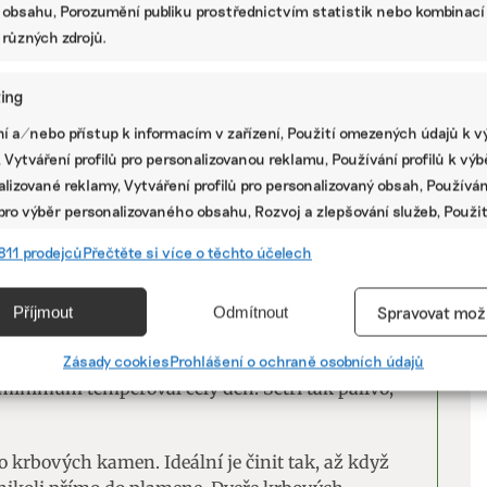
Jaroslav Schön si myslí, že by lidé především
 obsahu, Porozumění publiku prostřednictvím statistik nebo kombinací
atří. Trvale je tím poškozují, stejně jako komíny,
 různých zdrojů.
itě, kde sami žijí. „Doufám, že lidé už začínají
rekonstrukce může vyjít třeba až na 50 tisíc
ing
,“ varuje Schön.
V
í a/nebo přístup k informacím v zařízení, Použití omezených údajů k v
á cenu si nalhávat, že když budu topit dřevem,
 Vytváření profilů pro personalizovanou reklamu, Používání profilů k vý
P
otle na uhlí je jiná. Neumožňuje, aby v něm
lizované reklamy, Vytváření profilů pro personalizovaný obsah, Používán
gicky,“ vysvětluje expert s tím, že stačí
 pro výběr personalizovaného obsahu, Rozvoj a zlepšování služeb, Použit
 požární ochraně provádět kontroly a i díky nim
ých údajů k výběru obsahu.
811 prodejců
Přečtěte si více o těchto účelech
sou ale domácnosti, kde nás ani nezavolají. Tam to
e komín prorážet,“ líčí.
e
Vžd
Příjmout
Odmítnout
Spravovat mož
vání a kombinování údajů z jiných zdrojů údajů, Propojení různých
 lidé topí vlhkým dřevem namísto vysušenými
í, Identifikace zařízení na základě automaticky přenášených
 zavírají odvzdušnění kotle nebo přívody vzduchu
Zásady cookies
Prohlášení o ochraně osobních údajů
cí.
 minimum temperoval celý den. Šetří tak palivo,
ání přesných údajů o zeměpisné poloze, Identifikace zařízení na zá
o krbových kamen. Ideální je činit tak, až když
ě vyžádaných informací.