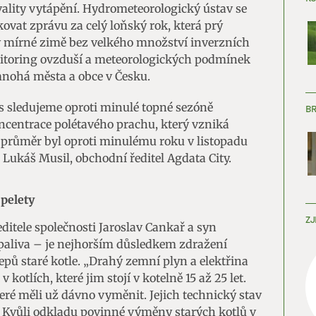
vality vytápění. Hydrometeorologický ústav se
ovat zprávu za celý loňský rok, která prý
y mírné zimě bez velkého množství inverzních
itoring ovzduší a meteorologických podmínek
mnohá města a obce v Česku.
os sledujeme oproti minulé topné sezóně
B
centrace polétavého prachu, který vzniká
ní průměr byl oproti minulému roku v listopadu
ká Lukáš Musil, obchodní ředitel Agdata City.
 pelety
ZJ
ditele společnosti Jaroslav Cankař a syn
paliva – je nejhorším důsledkem zdražení
klepů staré kotle. „Drahý zemní plyn a elektřina
v kotlích, které jim stojí v kotelně 15 až 25 let.
teré měli už dávno vyměnit. Jejich technický stav
m. Kvůli odkladu povinné výměny starých kotlů v