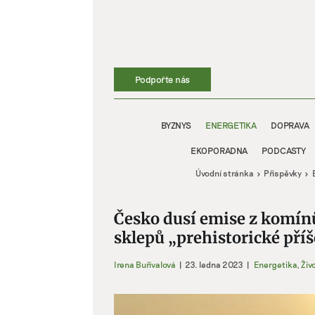
Přeskočit
na
obsah
Podpořte nás
BYZNYS
ENERGETIKA
DOPRAVA
EKOPORADNA
PODCASTY
Úvodní stránka
Příspěvky
Česko dusí emise z komín
sklepů „prehistorické pří
Irena Buřívalová
|
23. ledna 2023
|
Energetika
,
Živo
Zobrazit