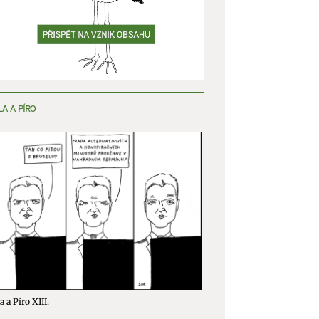
y aktivní
LA A PÍRO
a a Píro XIII.