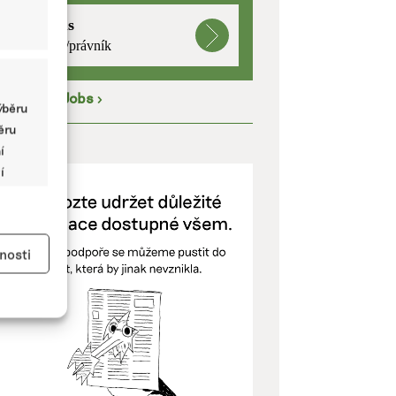
mutualus
právnička/právník
íce na
EkoJobs
>
ýběru
běru
ODPOŘTE NÁS
í
í
y aktivní
nosti
kladě