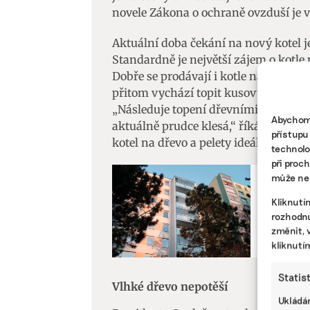
novele Zákona o ochraně ovzduší je v
Aktuální doba čekání na nový kotel je
Standardně je největší zájem o kotle
Dobře se prodávají i kotle na pelety a
přitom vychází topit kusovým dřeve
„Následuje topení dřevními peletami,
Abychom 
aktuálně prudce klesá,“ říká Canka
přístupu
kotel na dřevo a pelety ideálně zapo
technolo
při proc
může nep
ENERGETIK
Kliknutí
Nová ze
rozhodnu
příjmy, 
změnit, 
kliknutí
Statis
Vlhké dřevo nepotěší
Ukládán