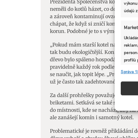
Prezidenta Společenstva kominíků ČR 
výkonu
neměli do kotlů házet, co do nich nep
údajů z
a zároveň kontaminují ovzduší v lokal
chápat, že když si zničí komín, jeho 
Market
korun. Podobné je to s výměnou kotle
Ukládán
„Pokud mám starší kotel na uhlí, nem
reklam,
tak budu ekologičtější. Konstrukce k
persona
dřevo bylo spáleno hospodárně a ekolo
profilů
pravidelně každý rok podle zákona o
omezen
Správa 1
se naučit, jak topit lépe. „Problém j
už je často tak zadehtované, že musím
Funkc
Přiřazo
Za další prohřešky považuje, pokud
zařízen
briketami. Setkává se také s tím, že
informa
do místnosti, kde se nachází, aby na
ale zanášejí komín i samotný kotel.
Použív
Problematické je rovněž přikládání d
aktivn