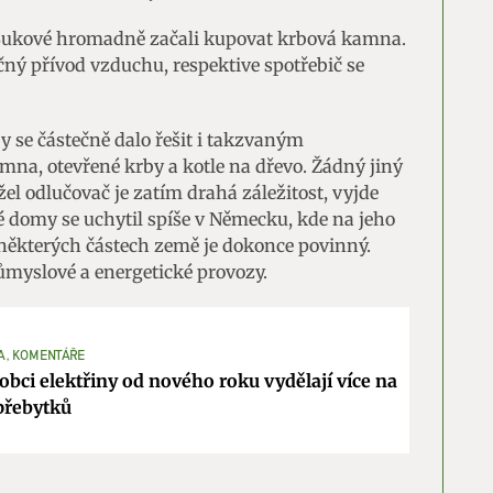
Bukové hromadně začali kupovat krbová kamna.
čný přívod vzduchu, respektive spotřebič se
y se částečně dalo řešit i takzvaným
a, otevřené krby a kotle na dřevo. Žádný jiný
žel odlučovač je zatím drahá záležitost, vyjde
é domy se uchytil spíše v Německu, kde na jeho
 některých částech země je dokonce povinný.
ůmyslové a energetické provozy.
A, KOMENTÁŘE
obci elektřiny od nového roku vydělají více na
přebytků