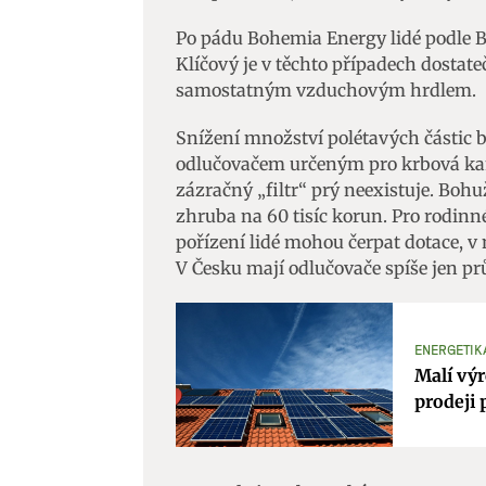
Po pádu Bohemia Energy lidé podle 
Klíčový je v těchto případech dostate
samostatným vzduchovým hrdlem.
Snížení množství polétavých částic b
odlučovačem určeným pro krbová kamn
zázračný „filtr“ prý neexistuje. Bohu
zhruba na 60 tisíc korun. Pro rodinn
pořízení lidé mohou čerpat dotace, v
V Česku mají odlučovače spíše jen pr
ENERGETIK
Malí výr
prodeji 