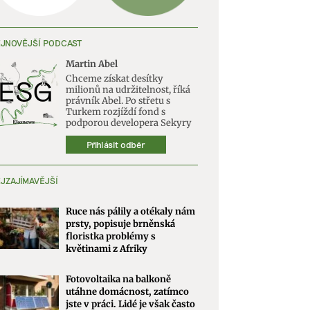
JNOVĚJŠÍ PODCAST
Martin Abel
Chceme získat desítky
milionů na udržitelnost, říká
právník Abel. Po střetu s
Turkem rozjíždí fond s
podporou developera Sekyry
Přihlásit odběr
JZAJÍMAVĚJŠÍ
Ruce nás pálily a otékaly nám
prsty, popisuje brněnská
floristka problémy s
květinami z Afriky
Fotovoltaika na balkoně
utáhne domácnost, zatímco
jste v práci. Lidé je však často