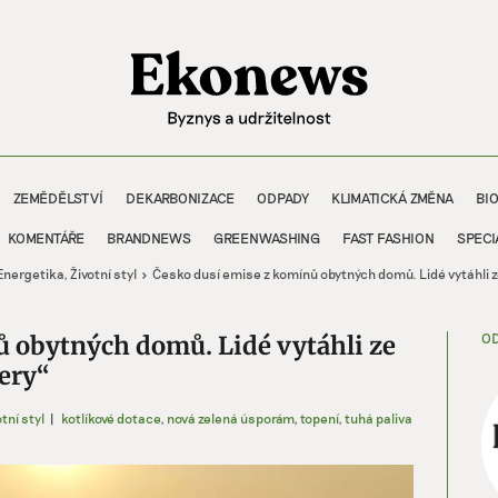
ZEMĚDĚLSTVÍ
DEKARBONIZACE
ODPADY
KLIMATICKÁ ZMĚNA
BI
KOMENTÁŘE
BRANDNEWS
GREENWASHING
FAST FASHION
SPECI
Energetika
Životní styl
Česko dusí emise z komínů obytných domů. Lidé vytáhli ze
OD
ů obytných domů. Lidé vytáhli ze
šery“
tní styl
|
kotlíkové dotace
,
nová zelená úsporám
,
topení
,
tuhá paliva