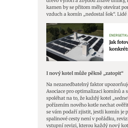
dřevo vyhoří a zbydou žhavé uhlíky,
kamen by se přitom měly otevírat po
Zajišt
vzduch a komín „nedostal šok“. Lidé
odstra
Ukládá
ENERGETIK
Jak foto
konkrét
I nový kotel může pěkně „zatopit“
Na nezanedbatelný faktor upozorňuje
Asociace pro optimalizaci komínů a s
spoléhat na to, že každý kotel „sedne
pořízením nového kotle nechat ověřit
se vám podaří zjistit, jestli komín je
spalinové cesty není v pořádku, rev
vstupní revizi, kterou každý nový ko