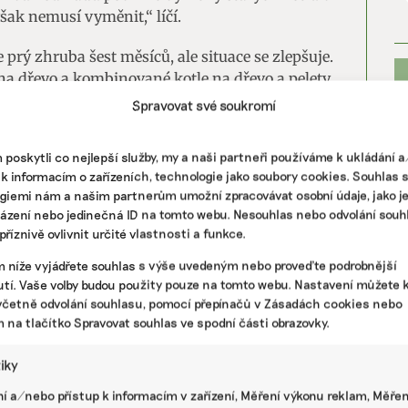
šak nemusí vyměnit,“ líčí.
 prý zhruba šest měsíců, ale situace se zlepšuje.
 na dřevo a kombinované kotle na dřevo a pelety.
 speciální zplynovací kotle na uhlí. Nejlevněji
Spravovat své soukromí
m, dále hnědým uhlím a uhelnými briketami.
 kde cena byla krátkodobě na vyšší úrovni, ale
poskytli co nejlepší služby, my a naši partneři používáme k ukládání 
ř. Sám by zákazníkům doporučil kombinovaný
 k informacím o zařízeních, technologie jako soubory cookies. Souhlas 
jený s akumulační nádrží.
giemi nám a našim partnerům umožní zpracovávat osobní údaje, jako j
házení nebo jedinečná ID na tomto webu. Nesouhlas nebo odvolání souh
říznivě ovlivnit určité vlastnosti a funkce.
A, KOMENTÁŘE
m níže vyjádřete souhlas s výše uvedeným nebo proveďte podrobnější
lená úsporám Light pomůže lidem s nízkými
PR
tí. Vaše volby budou použity pouze na tomto webu. Nastavení můžete k
ale nejde ji využít na vše
včetně odvolání souhlasu, pomocí přepínačů v Zásadách cookies nebo
m na tlačítko Spravovat souhlas ve spodní části obrazovky.
tiky
í a/nebo přístup k informacím v zařízení, Měření výkonu reklam, Měřen