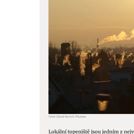
větší
obrázek
Foto: David Karich, Pixabay
Lokální topeniště jsou jedním z nej