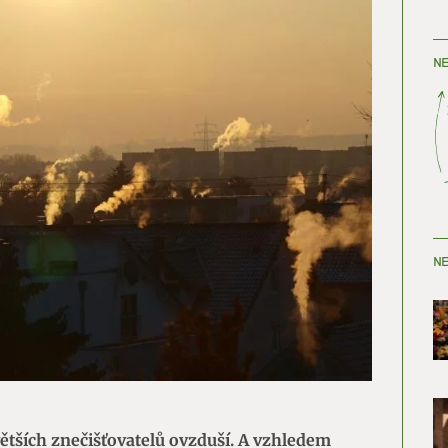
NE
NE
větších znečišťovatelů ovzduší. A vzhledem