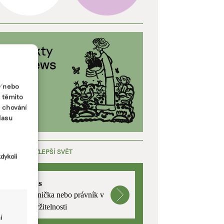
a/nebo
s těmito
e chování
lasu
ÁCE, KTERÁ ZLEPŠÍ SVĚT
dykoli
mutualus
Stáž: právnička nebo právník v
oblasti udržitelnosti
í