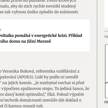
 nikoli přímo do plamene. Dveře krbových
malu, aby do nich rychle nevnikl studený
ění bezpečnosti, předcházení a zjišťování podvodů a
 se tak vyhnou úniku zplodin do místnosti.
ňování chyb, Poskytování a zobrazování reklamy a obsahu,
Vžd
ní a sdělování voleb ochrany osobních údajů.
A
voltaika pomáhá v energetické krizi. Příklad
FÍ
ního domu na Jižní Moravě
 Veronika Buková, referentka vzdělávání z
palování (APOKS). Lidé by podle ní neměli
“ na jejich komín. „Je nezbytné nechat si před
 výpočtem spalinovou stopu. To jediná šance, že
 pro daný kotel optimální,“ říká. Pokud výpočet
izní technik domácnosti nemůže dát doklad o
Fíl
tel či kamna musejí mít.