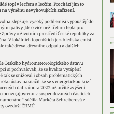
dé topí v lecčem a lecčím. Prochází jim to
 na výměnu nevyhovujících zařízení.
volna zlepšuje, vysoký podíl emisí vypouštějí do
ými palivy. Jde o více než třetinu tepla pro
 Zprávy o životním prostředí České republiky za
na. V lokálních topeništích je z hlediska emisí
ST
ale také dřeva, dřevního odpadu a dalších
podle Českého hydrometeorologického ústavu
pci si pochvalovali, že se kvalita vytápění
jně tak se snižoval i obsah problematických
oku ústav naznačil, že se s energetickou krizí
nocených dat z února 2022 už určité zvýšení
o benzo[a]pyrenu v suspendovaných částicích
znamenáno,“ sdělila Markéta Schreiberová z
ity ovzduší ČHMÚ.
KO