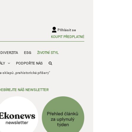
Přihlásit se
KOUPIT PŘEDPLATNÉ
ODIVERZITA
ESG
ŽIVOTNÍ STYL
ÁLY
PODPOŘTE NÁS
 sklepů „prehistorické příšery“
EBÍREJTE NÁŠ NEWSLETTER