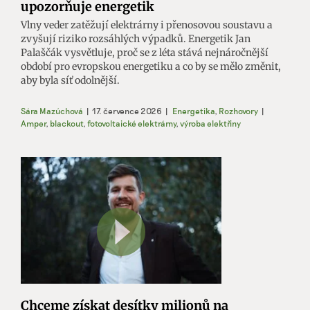
upozorňuje energetik
Vlny veder zatěžují elektrárny i přenosovou soustavu a
zvyšují riziko rozsáhlých výpadků. Energetik Jan
Palaščák vysvětluje, proč se z léta stává nejnáročnější
období pro evropskou energetiku a co by se mělo změnit,
aby byla síť odolnější.
Sára Mazúchová
|
17. července 2026
|
Energetika
,
Rozhovory
|
Amper
,
blackout
,
fotovoltaické elektrárny
,
výroba elektřiny
Chceme získat desítky milionů na