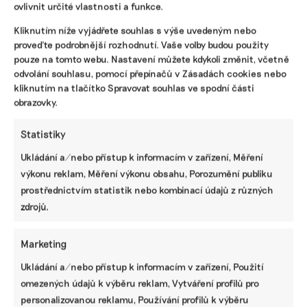
olova bude platit jen pro broky používané při lovu
ovlivnit určité vlastnosti a funkce.
menších zvířat, jako jsou bažanti nebo zajíci, ale až po
sedmiletém přechodném období.
Kliknutím níže vyjádřete souhlas s výše uvedeným nebo
proveďte podrobnější rozhodnutí. Vaše volby budou použity
pouze na tomto webu. Nastavení můžete kdykoli změnit, včetně
Zuzana Keményová
|
13. července 2026
|
Zemědělství
|
myslivci
,
olovo
,
střelivo
odvolání souhlasu, pomocí přepínačů v Zásadách cookies nebo
kliknutím na tlačítko Spravovat souhlas ve spodní části
obrazovky.
Statistiky
Ukládání a/nebo přístup k informacím v zařízení, Měření
výkonu reklam, Měření výkonu obsahu, Porozumění publiku
prostřednictvím statistik nebo kombinací údajů z různých
zdrojů.
Marketing
Zavedení mechanismu CBAM pomáhá
narovnat tržní podmínky, uvádí koncern
Ukládání a/nebo přístup k informacím v zařízení, Použití
Agrofert
omezených údajů k výběru reklam, Vytváření profilů pro
personalizovanou reklamu, Používání profilů k výběru
Ekonews se v anketě mezi tuzemskými firmami ptají,