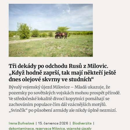
Tři dekády po odchodu Rusů z Milovic.
„Když hodně zaprší, tak mají někteří ještě
dnes olejové skvrny ve studních“
Bývalý vojenský újezd Milovice – Mladá ukazuje, že
pozemky po sovětských vojskách mohou prospět přírodě.
Ve středočeské lokalitě divocí kopytníci pomáhají se
zachováním populace čím dál vzácnějších motýlů.
„Svinčík“ po působení armády ale nikdy úplně nezmizí.
Irena Buřívalová
|
15. července 2026
|
Biodiverzita
|
dekontaminace
,
rezervace Milovice
,
vojenské újezdy