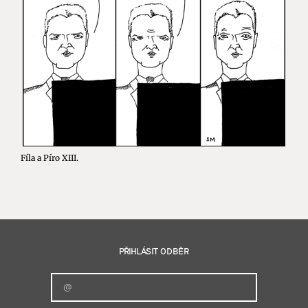
Fíla a Píro XIII.
PŘIHLÁSIT ODBĚR