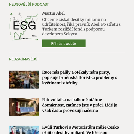
NEJNOVĚJŠÍ PODCAST
Martin Abel
Chceme získat desítky milionů na
udržitelnost, říká právník Abel. Po střetu s
Turkem rozjíždí fond s podporou
developera Sekyry
Přihlásit odběr
NEJZAJÍMAVĚJŠÍ
Ruce nás pálily a otékaly nám prsty,
popisuje brněnská floristka problémy s
květinami z Afriky
Fotovoltaika na balkoně utáhne
domácnost, zatímco jste v práci. Lidé je
však často provozují načerno
Kvůli Turkovi a Motoristům může Česko
přijít o desítky miliard. Ve hře jsou