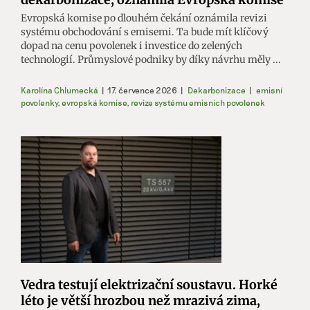
Evropská komise po dlouhém čekání oznámila revizi
systému obchodování s emisemi. Ta bude mít klíčový
dopad na cenu povolenek i investice do zelených
technologií. Průmyslové podniky by díky návrhu měly ...
Karolína Chlumecká
|
17. července 2026
|
Dekarbonizace
|
emisní
povolenky
,
evropská komise
,
revize systému emisních povolenek
Vedra testují elektrizační soustavu. Horké
léto je větší hrozbou než mrazivá zima,