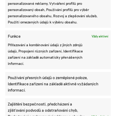
jaké má jejich podnikání dopad na životní prostředí a
personalizované reklamy, Vytváření profilů pro
jaké mají zkušenosti s vytvářením nefinančních zpráv.
personalizovaný obsah, Používání profilů pro výběr
Za koncern Agrofert odpovídal mluvčí Pavel Heřmanský.
personalizovaného obsahu, Rozvoj a zlepšování služeb,
Použití omezených údajů k výběru obsahu.
Martina Patočková
,
Tomáš Pohanka
|
13. července 2026
|
ESG
|
Agrofert
,
anketa nefinanční reporting
Funkce
Vždy aktivní
Přiřazování a kombinování údajů z jiných zdrojů
údajů, Propojení různých zařízení, Identifikace
zařízení na základě automaticky přenášených
informací.
Používání přesných údajů o zeměpisné poloze,
Identifikace zařízení na základě aktivně vyžádaných
informací.
Fíla a Píro X.
Zajištění bezpečnosti, předcházení a
zjišťování podvodů a odstraňování chyb,
Redakce Ekonews
|
13. července 2026
|
Fíla a Píro
|
ministerstvo
životního prostředí
,
satira