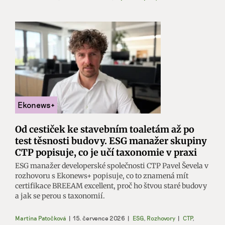
Od cestiček ke stavebním toaletám až po
test těsnosti budovy. ESG manažer skupiny
CTP popisuje, co je učí taxonomie v praxi
ESG manažer developerské společnosti CTP Pavel Ševela v
rozhovoru s Ekonews+ popisuje, co to znamená mít
certifikace BREEAM excellent, proč ho štvou staré budovy
a jak se perou s taxonomií.
Martina Patočková
|
15. července 2026
|
ESG
,
Rozhovory
|
CTP
,