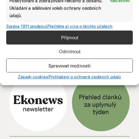
Poskytování a zobrazování reklamy a obsahu,
Vždy aktivní
Ukládání a sdělování voleb ochrany osobních
údajů.
Předchozí
1
2
3
4
5
6
Správa 1811 prodejců
Přečtěte si více o těchto účelech
7
···
257
Další
Příjmout
Odmítnout
Spravovat možnosti
ODEBÍREJTE NÁŠ NEWSLETTER
Zásady cookies
Prohlášení o ochraně osobních údajů