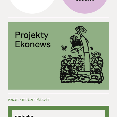
PRÁCE, KTERÁ ZLEPŠÍ SVĚT
mutualus