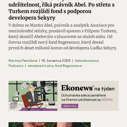
udržitelnost, říká právník Abel. Po střetu s
Turkem rozjíždí fond s podporou
developera Sekyry
V dubnu se Martin Abel, právník a analytik Asociace pro
mezinárodní otázky, proslavil sporem s Filipem Turkem,
který skončil Abelovým vyhazovem ze služeb státu. Od
června rozjíždí nový fond Regenerace, který dostal
prvních deset milionů korun od developera Luďka Sekyry.
Martina Patočková
|
16. července 2026
|
Dekarbonizace
,
Podcasty
|
akcelerační zóny
,
fond Regenarace