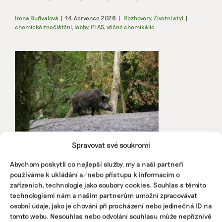
Irena Buřívalová
|
14. července 2026
|
Rozhovory
,
Životní styl
|
chemické znečištění
,
lobby
,
PFAS
,
věčné chemikálie
Spravovat své soukromí
Čeští myslivci mohou dál střílet olovem,
Abychom poskytli co nejlepší služby, my a naši partneři
přestože je jedovaté. V EU to vyjednal Filip
používáme k ukládání a/nebo přístupu k informacím o
Turek
zařízeních, technologie jako soubory cookies. Souhlas s těmito
Ministerstvo životního prostředí vyjednalo v Evropské
technologiemi nám a našim partnerům umožní zpracovávat
unii výjimku, díky níž budou moci čeští myslivci dál
osobní údaje, jako je chování při procházení nebo jedinečná ID na
používat jedovaté olověné střely při lovu zvěře. Zákaz
tomto webu. Nesouhlas nebo odvolání souhlasu může nepříznivě