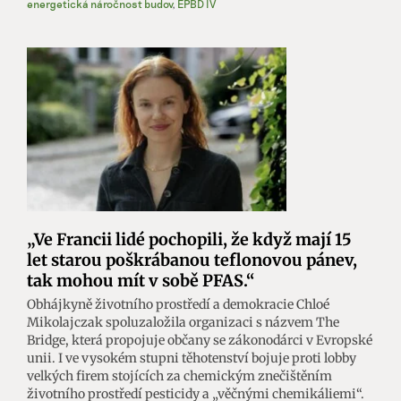
energetická náročnost budov
,
EPBD IV
„Ve Francii lidé pochopili, že když mají 15
let starou poškrábanou teflonovou pánev,
tak mohou mít v sobě PFAS.“
Obhájkyně životního prostředí a demokracie Chloé
Mikolajczak spoluzaložila organizaci s názvem The
Bridge, která propojuje občany se zákonodárci v Evropské
unii. I ve vysokém stupni těhotenství bojuje proti lobby
velkých firem stojících za chemickým znečištěním
životního prostředí pesticidy a „věčnými chemikáliemi“.