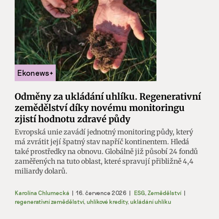
Odměny za ukládání uhlíku. Regenerativní
zemědělství díky novému monitoringu
zjistí hodnotu zdravé půdy
Evropská unie zavádí jednotný monitoring půdy, který
má zvrátit její špatný stav napříč kontinentem. Hledá
také prostředky na obnovu. Globálně již působí 24 fondů
zaměřených na tuto oblast, které spravují přibližně 4,4
miliardy dolarů.
Karolína Chlumecká
|
16. července 2026
|
ESG
,
Zemědělství
|
regenerativní zemědělství
,
uhlíkové kredity
,
ukládání uhlíku