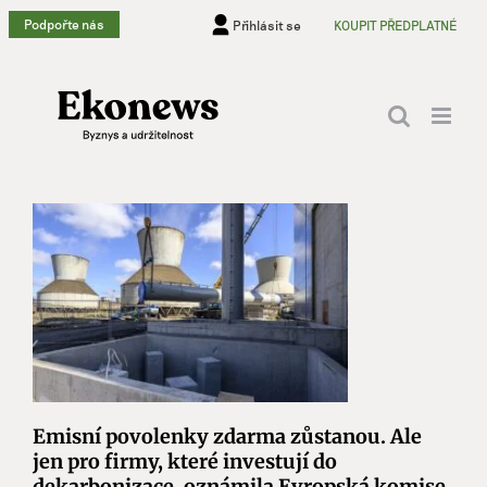
Přeskočit
Podpořte nás
Přihlásit se
KOUPIT PŘEDPLATNÉ
na
obsah
Emisní povolenky zdarma zůstanou. Ale
jen pro firmy, které investují do
dekarbonizace, oznámila Evropská komise