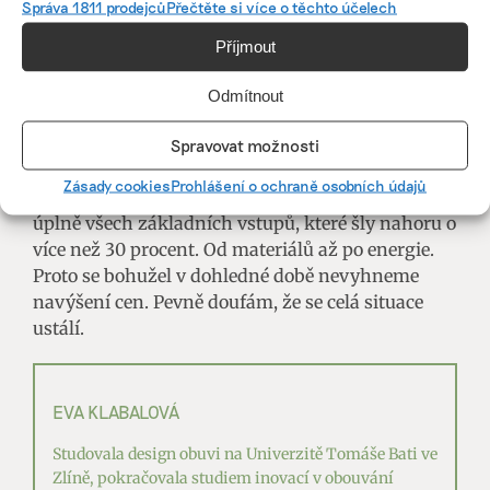
Správa 1811 prodejců
Přečtěte si více o těchto účelech
Ekonomicky tedy rostete, nebo se držíte „na
Příjmout
svém“?
Během covidu jsme vyrostli do stávající velikosti,
Odmítnout
dolů to šlo až v posledním roce. Ten byl velmi
náročný nejen pro nás, ale i pro další české
Spravovat možnosti
značky. Troufám si říct, že letošní rok bude
Zásady cookies
Prohlášení o ochraně osobních údajů
opravdu krizový, a to kvůli navyšujícím se cenám
úplně všech základních vstupů, které šly nahoru o
více než 30 procent. Od materiálů až po energie.
Proto se bohužel v dohledné době nevyhneme
navýšení cen. Pevně doufám, že se celá situace
ustálí.
EVA KLABALOVÁ
Studovala design obuvi na Univerzitě Tomáše Bati ve
Zlíně, pokračovala studiem inovací v obouvání