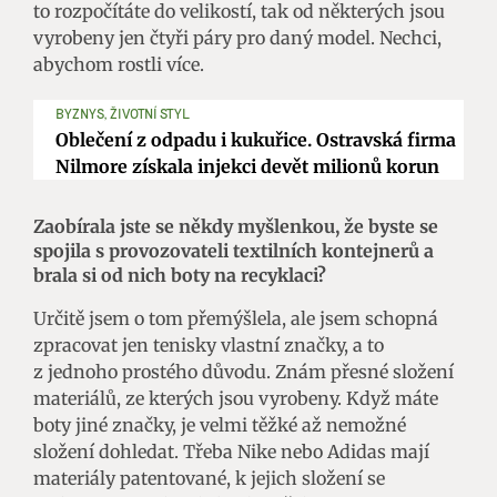
to rozpočítáte do velikostí, tak od některých jsou
vyrobeny jen čtyři páry pro daný model. Nechci,
abychom rostli více.
BYZNYS, ŽIVOTNÍ STYL
Oblečení z odpadu i kukuřice. Ostravská firma
Nilmore získala injekci devět milionů korun
Zaobírala jste se někdy myšlenkou, že byste se
spojila s provozovateli textilních kontejnerů a
brala si od nich boty na recyklaci?
Určitě jsem o tom přemýšlela, ale jsem schopná
zpracovat jen tenisky vlastní značky, a to
z jednoho prostého důvodu. Znám přesné složení
materiálů, ze kterých jsou vyrobeny. Když máte
boty jiné značky, je velmi těžké až nemožné
složení dohledat. Třeba Nike nebo Adidas mají
materiály patentované, k jejich složení se