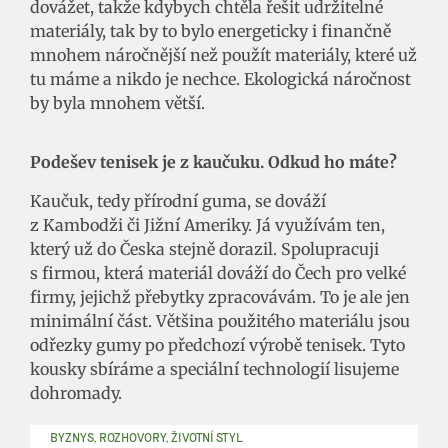
dovážet, takže kdybych chtěla řešit udržitelné
materiály, tak by to bylo energeticky i finančně
mnohem náročnější než použít materiály, které už
tu máme a nikdo je nechce. Ekologická náročnost
by byla mnohem větší.
Podešev tenisek je z kaučuku. Odkud ho máte?
Kaučuk, tedy přírodní guma, se dováží
z Kambodži či Jižní Ameriky. Já využívám ten,
který už do Česka stejně dorazil. Spolupracuji
s firmou, která materiál dováží do Čech pro velké
firmy, jejichž přebytky zpracovávám. To je ale jen
minimální část. Většina použitého materiálu jsou
odřezky gumy po předchozí výrobě tenisek. Tyto
kousky sbíráme a speciální technologií lisujeme
dohromady.
BYZNYS, ROZHOVORY, ŽIVOTNÍ STYL