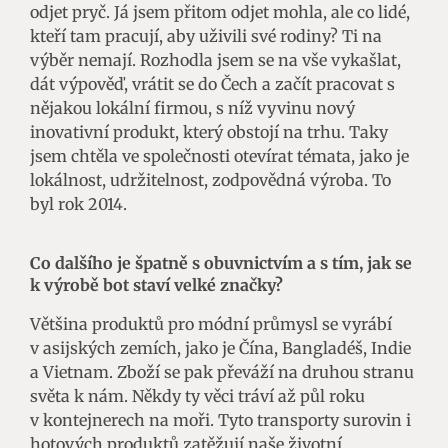
odjet pryč. Já jsem přitom odjet mohla, ale co lidé,
kteří tam pracují, aby uživili své rodiny? Ti na
výběr nemají. Rozhodla jsem se na vše vykašlat,
dát výpověď, vrátit se do Čech a začít pracovat s
nějakou lokální firmou, s níž vyvinu nový
inovativní produkt, který obstojí na trhu. Taky
jsem chtěla ve společnosti otevírat témata, jako je
lokálnost, udržitelnost, zodpovědná výroba. To
byl rok 2014.
Co dalšího je špatně s obuvnictvím a s tím, jak se
k výrobě bot staví velké značky?
Většina produktů pro módní průmysl se vyrábí
v asijských zemích, jako je Čína, Bangladéš, Indie
a Vietnam. Zboží se pak převáží na druhou stranu
světa k nám. Někdy ty věci tráví až půl roku
v kontejnerech na moři. Tyto transporty surovin i
hotových produktů zatěžují naše životní