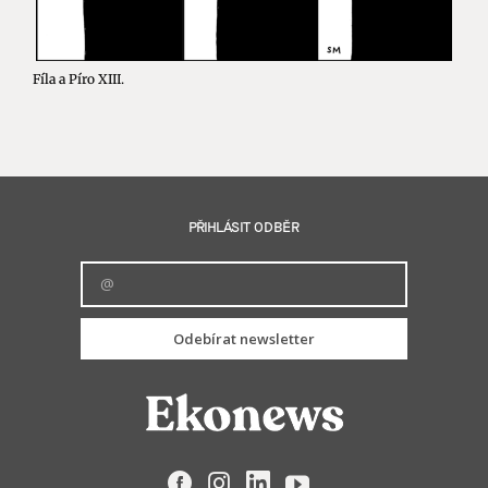
Fíla a Píro XIII.
PŘIHLÁSIT ODBĚR
Odebírat newsletter
Facebook
Instagram
LinkedIn
YouTube