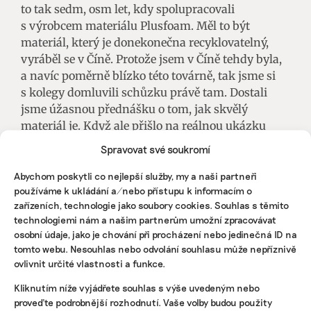
to tak sedm, osm let, kdy spolupracovali
s výrobcem materiálu Plusfoam. Měl to být
materiál, který je donekonečna recyklovatelný,
vyráběl se v Číně. Protože jsem v Číně tehdy byla,
a navíc poměrně blízko této továrně, tak jsme si
s kolegy domluvili schůzku právě tam. Dostali
jsme úžasnou přednášku o tom, jak skvělý
materiál je. Když ale přišlo na reálnou ukázku
výroby, sdělili nám, že zrovna dnes se tento
Spravovat své soukromí
materiál nevyrábí. A nebude ani zítra, ani za
týden. Po dlouhém naléhání vyšlo najevo, že
Abychom poskytli co nejlepší služby, my a naši partneři
používáme k ukládání a/nebo přístupu k informacím o
materiál je pouhou lží a jedná se o standardní EVA
zařízeních, technologie jako soubory cookies. Souhlas s těmito
(Ethylene-Vinyl Acetate), který se v obuvnictví
technologiemi nám a našim partnerům umožní zpracovávat
běžně používá. Je otázkou, zda američtí majitelé
osobní údaje, jako je chování při procházení nebo jedinečná ID na
firmy věděli, co se v čínské továrně děje.
tomto webu. Nesouhlas nebo odvolání souhlasu může nepříznivě
ovlivnit určité vlastnosti a funkce.
Co byste chtěla ještě zlepšit ve vlastní výrobě?
Kliknutím níže vyjádřete souhlas s výše uvedeným nebo
proveďte podrobnější rozhodnutí. Vaše volby budou použity
Chtěla bych najít způsob, jak vyrábět tenisky