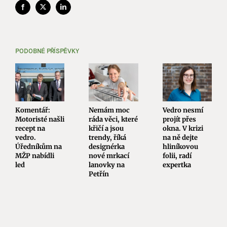
Facebook
X
LinkedIn
PODOBNÉ PŘÍSPĚVKY
Komentář:
Nemám moc
Vedro nesmí
Motoristé našli
ráda věci, které
projít přes
recept na
křičí a jsou
okna. V krizi
vedro.
trendy, říká
na ně dejte
Úředníkům na
designérka
hliníkovou
MŽP nabídli
nové mrkací
folii, radí
led
lanovky na
expertka
Petřín