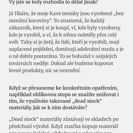
Vy jste se tedy rozhodla to dělat jinak?
Já říkám, že moje Kave tenisky jsou vyrobené „bez
morální kocoviny“. To znamená, že každý
zákazník, který si je koupí, ví, kde byly vyrobeny,
kdo je vyrobil, a ví, že k němu neletěly přes celý
svět. Taky si je jistý, že lidé, kteří je vyrobili, mají
zaplacené pojištění, dostávají adekvátní mzdu a je
o ně dobře postaráno. To se bohužel v asijských
továrnách neděje. Dokud ale budeme kupovat
levné produkty, nic se nezmění.
Když se přesuneme ke konkrétním opatřením,
například uhlíkovou stopu se snažíte snižovat i
tím, že využíváte takzvané „dead stock“
materiály. Jak se k nim dostáváte?
„Dead stock“ materiály zůstávají ve skladech po
předchozí výrobě. Když značka kupuje materiál