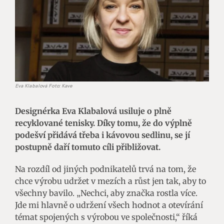
Eva Klabalová Foto: Kave
Designérka Eva Klabalová usiluje o plně
recyklované tenisky. Díky tomu, že do výplně
podešví přidává třeba i kávovou sedlinu, se jí
postupně daří tomuto cíli přibližovat.
Na rozdíl od jiných podnikatelů trvá na tom, že
chce výrobu udržet v mezích a růst jen tak, aby to
všechny bavilo. „Nechci, aby značka rostla více.
Jde mi hlavně o udržení všech hodnot a otevírání
témat spojených s výrobou ve společnosti,“ říká