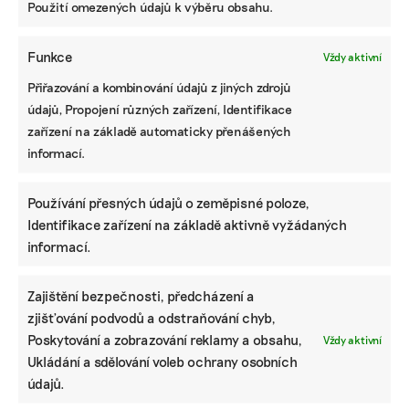
Deset tipů, kde pořídit udržitelnou dětskou
Použití omezených údajů k výběru obsahu.
módu. Aneb sekáče, swapy a bleší trhy
Funkce
Vždy aktivní
Počet párů navyšovat nebudete?
Přiřazování a kombinování údajů z jiných zdrojů
údajů, Propojení různých zařízení, Identifikace
Zatím to v plánu není. Chci, aby si značka udržela
zařízení na základě automaticky přenášených
svou originalitu. Myslím, že v byznysu je hodně
informací.
důležité si říci, jestli je firma určená k růstu, nebo
ne.
Používání přesných údajů o zeměpisné poloze,
Identifikace zařízení na základě aktivně vyžádaných
A vy v tom máte jasno?
informací.
Ano, nechci, aby značka víc rostla. Jde mi hlavně o
udržení všech hodnot a otevírání témat spojených
Zajištění bezpečnosti, předcházení a
s výrobou ve společnosti. Nechtěla bych se dostat
zjišťování podvodů a odstraňování chyb,
do koloběhu, kdy bych méně řešila design a stala
Poskytování a zobrazování reklamy a obsahu,
Vždy aktivní
se spíše manažerkou. Chci, aby náš malý tým
Ukládání a sdělování voleb ochrany osobních
práci pořád dělal s radostí a aby nás to nesemlelo.
údajů.