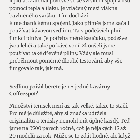
lepidla. Materiál podešve se se svrškem spojí v lisu
pomocí tepla a tlaku. Je vtlačený mezi vlákna
bavlněného svršku. Tím dochází
k mechanickému spojení. Jako příměs jsme začali
používat kávovou sedlinu. Ta v podešvích plní
funkci plniva. Je potřeba méně kaučuku, podešve
jsou lehčí a také po kávě voní. Zkoušeli jsme
používat také dřevěné piliny. Vždy ale musí
proběhnout poměrně dlouhé testování, aby vše
fungovalo tak, jak má.
Sedlinu pořád berete jen z jedné kavárny
Coffeespot?
Množství tenisek není až tak velké, takže to stačí.
Pro mě je důležité, aby si značka udržela
originalitu a tenisky nemohl mít úplně každý. Teď
jsme na 3500 párech ročně, což je nějakých 15 až
20 modelů za rok. Může se to zdát hodně, ale když