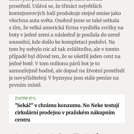
prostředí. Udává se, že třináct největších
kontejnerových lodí produkuje stejné emise jako
všechna auta světa. Osobně jsme se také setkala
s tím, že velká americká firma vyráběla svršky na
boty v jedné zemi a následně je posílala do země
sousední, kde došlo ke kompletaci podešví. Na
tom by nebylo nic až tak zvláštního, ale v tomto
případě byl důvod ten, že se ušetřil jeden cent na
jedné botě. V tom milionu párů bot je to
samozřejmě hodně, ale dopad na životní prostředí
je nevyčíslitelný. V byznysu jsou stále peníze na
prvním místě.
ŽIVOTNÍ STYL
"Sekáč" v chrámu konzumu. No Neke testují
cirkulární prodejnu v pražském nákupním
centru