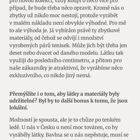
pro novou kolekci, vždy koupí o něco více pro
případ, že bude třeba něco opravit. Kromě nás o
zbytky už nikdo moc nestojí, protože vyrábět
v malém nákladu není obvykle výhodné. Pro mě
to ale výhoda je. Já vybírám právě ty zbytkové
materiály, od čehož se odvíjí i množství
vyrobených párů tenisek. Může jich být třeba jen
deset nebo dvacet od daného modelu. Látku tak
využiji do posledního centimetru, a přitom pro
naše zákazníky je atraktivní, že vyrábíme něco
exkluzivního, co nikdo jiný nemá.
Přemýšlíte i o tom, aby látky a materiály byly
udržitelné? Byl by to další bonus k tomu, že jsou
lokální.
Možností je spousta, ale je to chůze po tenkém
ledě. U nás v Česku u není moc továren, co by
vyráběly látky. Bavlna se u nás nepěstuje, musí se