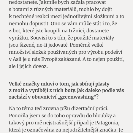
nedostanete. Jakmile bych začala pracovat
s botami z různých materiálů, mohlo by dojít
k nechtěné reakci mezi jednotlivými složkami a to
nemohu dopustit. Ono se vám může stát i to, že
z bot, které jste koupili na tržnici, dostanete
vyrážku. Souvisí to s tím, že použité materiály
jsou šizené, ne-li jedovaté. Poměrně velké
množství složek používaných pro výrobu podešví
v Asii je u nás Evropě zakázané. A to nejen použití,
ale i jejich dovoz.
Velké značky mluví o tom, jak sbírají plasty
z moří a vyrábějí z nich boty. Jak daleko podle vás
zachází v obuvnictví „greenwashing“?
Na to téma teď zrovna píšu dizertační práci.
Ponořila jsem se do toho opravdu do hloubky a
takový pro mě nejstrašnější případ je Patagonia,
která je označována za nejudržitelnější značku. Je