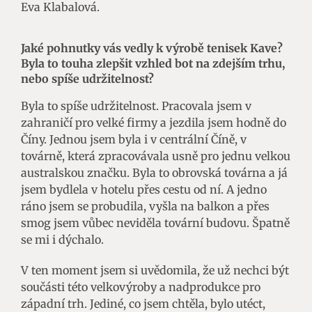
Eva Klabalová.
Jaké pohnutky vás vedly k výrobě tenisek Kave?
Byla to touha zlepšit vzhled bot na zdejším trhu,
nebo spíše udržitelnost?
Byla to spíše udržitelnost. Pracovala jsem v
zahraničí pro velké firmy a jezdila jsem hodně do
Číny. Jednou jsem byla i v centrální Číně, v
továrně, která zpracovávala usně pro jednu velkou
australskou značku. Byla to obrovská továrna a já
jsem bydlela v hotelu přes cestu od ní. A jedno
ráno jsem se probudila, vyšla na balkon a přes
smog jsem vůbec neviděla tovární budovu. Špatně
se mi i dýchalo.
V ten moment jsem si uvědomila, že už nechci být
součásti této velkovýroby a nadprodukce pro
západní trh. Jediné, co jsem chtěla, bylo utéct,