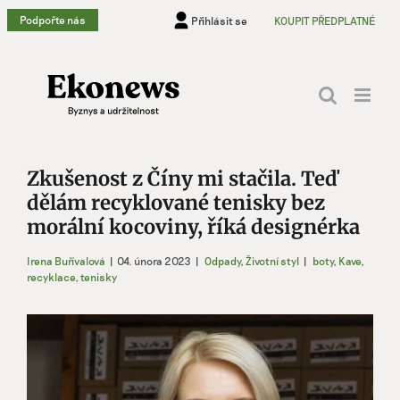
Přeskočit
Podpořte nás
Přihlásit se
KOUPIT PŘEDPLATNÉ
na
obsah
Zkušenost z Číny mi stačila. Teď
dělám recyklované tenisky bez
morální kocoviny, říká designérka
Irena Buřívalová
|
04. února 2023
|
Odpady
,
Životní styl
|
boty
,
Kave
,
recyklace
,
tenisky
Zobrazit
větší
obrázek