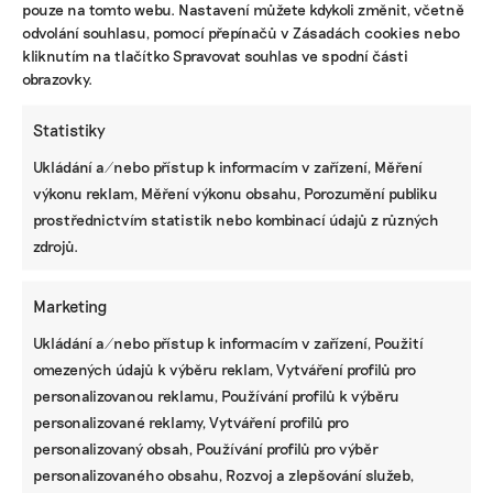
pouze na tomto webu. Nastavení můžete kdykoli změnit, včetně
pouze z recyklovaných materiálů. Zatím se to ale
odvolání souhlasu, pomocí přepínačů v Zásadách cookies nebo
nepodařilo nikomu na světě. Kdyby se to podařilo
kliknutím na tlačítko Spravovat souhlas ve spodní části
dotáhnout až na 100 procent, tak by to bylo skvělé.
obrazovky.
V rámci disertace už mám otestované materiály,
Statistiky
kde je 50 procent recyklátu, ale zatím jsme
narazili na limity.
Ukládání a/nebo přístup k informacím v zařízení, Měření
výkonu reklam, Měření výkonu obsahu, Porozumění publiku
prostřednictvím statistik nebo kombinací údajů z různých
Jak se Kave daří z pohledu byznysu?
zdrojů.
Hlavní myšlenka je v tom, že každý model je
vyroben maximálně ve zhruba 150 párech. Každý
Marketing
pár má své pořadové číslo, například 1/150, 2/150,
Ukládání a/nebo přístup k informacím v zařízení, Použití
trochu jako umělecká díla. Díky zpracování
omezených údajů k výběru reklam, Vytváření profilů pro
různobarevných zbytků gumy je každá teniska
personalizovanou reklamu, Používání profilů k výběru
barevným unikátem. Zákazník si je tedy jistý, že
personalizované reklamy, Vytváření profilů pro
má originální boty, které nemá nikdo jiný.
personalizovaný obsah, Používání profilů pro výběr
BYZNYS, ŽIVOTNÍ STYL
personalizovaného obsahu, Rozvoj a zlepšování služeb,